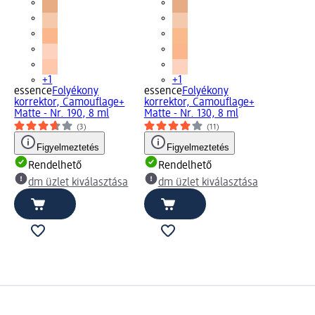
+1
+1
essence
Folyékony
essence
Folyékony
korrektor, Camouflage+
korrektor, Camouflage+
Matte - Nr. 190, 8 ml
Matte - Nr. 130, 8 ml
(3)
(11)
Figyelmeztetés
Figyelmeztetés
Rendelhető
Rendelhető
dm üzlet kiválasztása
dm üzlet kiválasztása