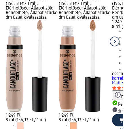
(156,13 Ft / 1 ml);
(156,13 Ft / 1 ml);
(156,13 Ft
Elérhetőség: Állapot zöld
Elérhetőség: Állapot zöld
Elérhető
Rendelhető, Állapot szürke
Rendelhető, Állapot szürke
Rendelhe
dm üzlet kiválasztása
dm üzlet kiválasztása
dm üzlet
1 249 Ft
8 ml (156
+1
essence
korrekto
Matte - N
Figy
Rende
dm üz
1 249 Ft
1 249 Ft
8 ml (156,13 Ft / 1 ml)
8 ml (156,13 Ft / 1 ml)