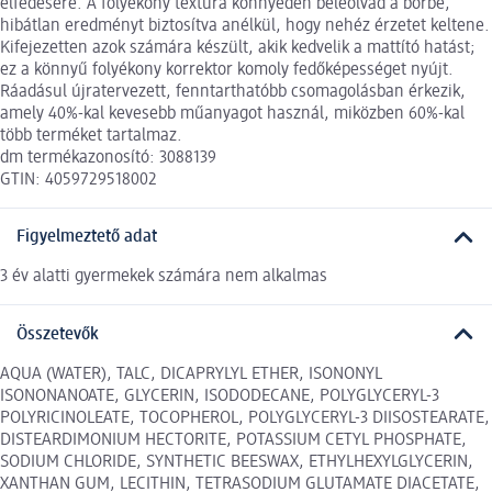
elfedésére. A folyékony textúra könnyedén beleolvad a bőrbe,
hibátlan eredményt biztosítva anélkül, hogy nehéz érzetet keltene.
Kifejezetten azok számára készült, akik kedvelik a mattító hatást;
ez a könnyű folyékony korrektor komoly fedőképességet nyújt.
Ráadásul újratervezett, fenntarthatóbb csomagolásban érkezik,
amely 40%-kal kevesebb műanyagot használ, miközben 60%-kal
több terméket tartalmaz.
dm termékazonosító: 3088139
GTIN: 4059729518002
Figyelmeztető adat
3 év alatti gyermekek számára nem alkalmas
Összetevők
AQUA (WATER), TALC, DICAPRYLYL ETHER, ISONONYL
ISONONANOATE, GLYCERIN, ISODODECANE, POLYGLYCERYL-3
POLYRICINOLEATE, TOCOPHEROL, POLYGLYCERYL-3 DIISOSTEARATE,
DISTEARDIMONIUM HECTORITE, POTASSIUM CETYL PHOSPHATE,
SODIUM CHLORIDE, SYNTHETIC BEESWAX, ETHYLHEXYLGLYCERIN,
XANTHAN GUM, LECITHIN, TETRASODIUM GLUTAMATE DIACETATE,