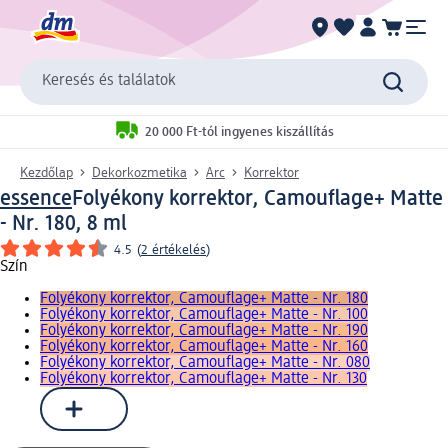
Keresés és találatok
20 000 Ft-tól ingyenes kiszállítás
Kezdőlap
Dekorkozmetika
Arc
Korrektor
essence
Folyékony korrektor, Camouflage+ Matte
- Nr. 180, 8 ml
4.5
(
2 értékelés
)
Szín
Folyékony korrektor, Camouflage+ Matte - Nr. 180
Folyékony korrektor, Camouflage+ Matte - Nr. 100
Folyékony korrektor, Camouflage+ Matte - Nr. 190
Folyékony korrektor, Camouflage+ Matte - Nr. 160
Folyékony korrektor, Camouflage+ Matte - Nr. 080
Folyékony korrektor, Camouflage+ Matte - Nr. 130