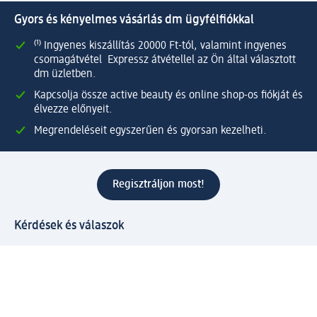
Gyors és kényelmes vásárlás dm ügyfélfiókkal
⁽¹⁾ Ingyenes kiszállítás 20000 Ft-tól, valamint ingyenes
csomagátvétel Expressz átvétellel az Ön által választott
dm üzletben.
Kapcsolja össze active beauty és online shop-os fiókját és
élvezze előnyeit.
Megrendeléseit egyszerűen és gyorsan kezelheti.
Regisztráljon most!
Kérdések és válaszok
Szolgáltatások
Ügyfélszolgálat
Fizetési lehetőségek
Szállítási és átvételi lehetőségek
Visszaküldés, visszatérítés
Hibás termék reklamáció
Csomagkövetés