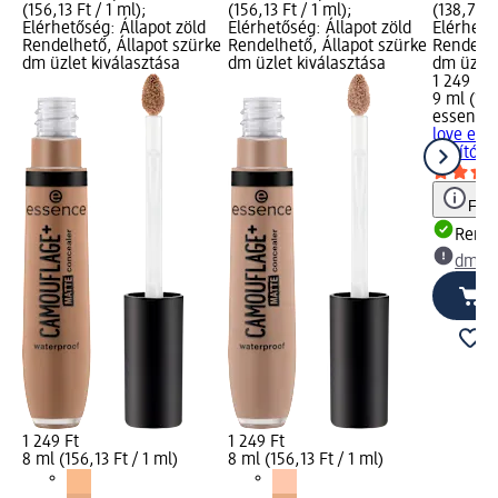
(156,13 Ft / 1 ml);
(156,13 Ft / 1 ml);
(138,78 F
d
Elérhetőség: Állapot zöld
Elérhetőség: Állapot zöld
Elérhető
rke
Rendelhető, Állapot szürke
Rendelhető, Állapot szürke
Rendelhe
dm üzlet kiválasztása
dm üzlet kiválasztása
dm üzlet
1 249 Ft
9 ml (138
essence
love ext
dúsító, 
Figy
Rende
dm üz
1 249 Ft
1 249 Ft
8 ml (156,13 Ft / 1 ml)
8 ml (156,13 Ft / 1 ml)