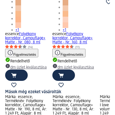
+1
+1
essence
Folyékony
essence
Folyékony
korrektor, Camouflage+
korrektor, Camouflage+
Matte - Nr. 080, 8 ml
Matte - Nr. 160, 8 ml
(14)
(11)
Figyelmeztetés
Figyelmeztetés
Rendelhető
Rendelhető
dm üzlet kiválasztása
dm üzlet kiválasztása
Mások még ezeket vásárolták
Márka: essence;
Márka: essence;
Márka: e
Terméknév: Folyékony
Terméknév: Folyékony
Termékné
korrektor, Camouflage+
korrektor, Camouflage+
I love e
Matte - Nr. 190, 8 ml; Ár:
Matte - Nr. 130, 8 ml; Ár:
volume d
1 249 Ft; Alapár: 8 ml
1 249 Ft; Alapár: 8 ml
1 249 Ft;