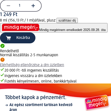
1 249 Ft
8 ml (156,13 Ft / 1 ml)
áfával, plusz
szállítási díj
Mindig megéri
nem emelkedett 2025.09.28. óta
Kosárba
Rendelhető
Normál kiszállítás 2-5 munkanapon
Elérhetőség ellenőrzése a dm üzletben
20 000 Ft -tól ingyenes kiszállítás
Ingyenes visszáru a dm üzletekben
Fizetés kényelmesen, online, bankkártyával
Többet kapok a pénzemért.
Az egész szortiment tartósan kedvező
áron