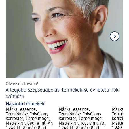
Olvasson tovább!
Is
A legjobb szépségápolási termékek 40 év feletti nők
Sz
számára
Hasonló termékek
Márka: essence;
Márka: essence;
Márka: e
Terméknév: Folyékony
Terméknév: Folyékony
Termékné
korrektor, Camouflage+
korrektor, Camouflage+
korrekto
Matte - Nr. 080, 8 ml; Ár:
Matte - Nr. 160, 8 ml; Ár:
Matte - N
1 249 Ft; Alapár: 8 ml
1 249 Ft; Alapár: 8 ml
1 249 Ft;