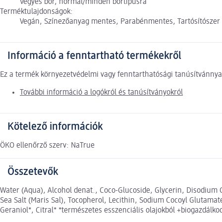
Vegyes bőr, normál/minden bőrtípusra
Terméktulajdonságok:
Vegán, Színezőanyag mentes, Parabénmentes, Tartósítószer 
Információ a fenntartható termékekről
Ez a termék környezetvédelmi vagy fenntarthatósági tanúsítvánnyal
További információ a logókról és tanúsítványokról
Kötelező információk
ÖKO ellenőrző szerv: NaTrue
Összetevők
Water (Aqua), Alcohol denat., Coco-Glucoside, Glycerin, Disodium
Sea Salt (Maris Sal), Tocopherol, Lecithin, Sodium Cocoyl Glutamat
Geraniol*, Citral* *természetes esszenciális olajokból +biogazdálk