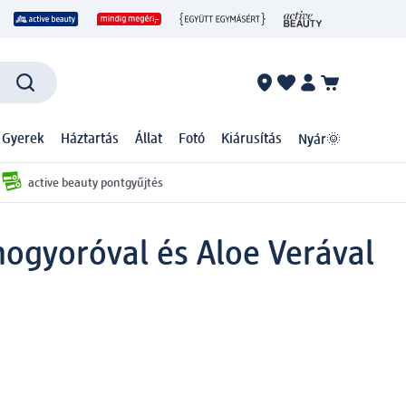
 Gyerek
Háztartás
Állat
Fotó
Kiárusítás
Nyár🌞
active beauty pontgyűjtés
mogyoróval és Aloe Verával