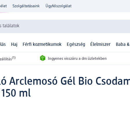
élet
Szolgáltatásaink
Ügyfélszolgálat
 találatok
lás
Haj
Férfi kozmetikumok
Egészség
Élelmiszer
Baba &
(1)
Ingyenes visszáru a dm üzletekben
zállítás
áló Arclemosó Gél Bio Csoda
 150 ml