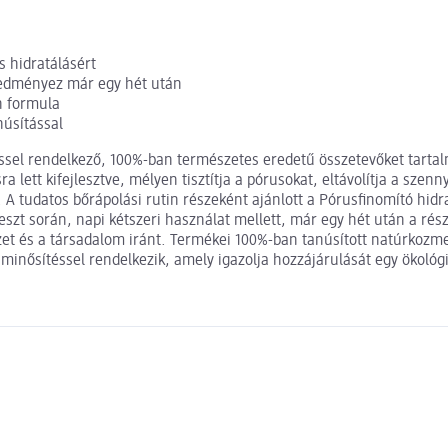
s hidratálásért
eredményez már egy hét után
n formula
úsítással
éssel rendelkező, 100%-ban természetes eredetű összetevőket tart
ra lett kifejlesztve, mélyen tisztítja a pórusokat, eltávolítja a sz
bőrt. A tudatos bőrápolási rutin részeként ajánlott a Pórusfinomító h
t teszt során, napi kétszeri használat mellett, már egy hét után a r
et és a társadalom iránt. Termékei 100%-ban tanúsított natúrkozme
p minősítéssel rendelkezik, amely igazolja hozzájárulását egy ökoló