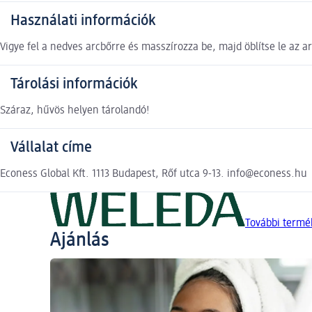
Használati információk
Vigye fel a nedves arcbőrre és masszírozza be, majd öblítse le az ar
Tárolási információk
Száraz, hűvös helyen tárolandó!
Vállalat címe
Econess Global Kft. 1113 Budapest, Rőf utca 9-13. info@econess.hu
További termé
Ajánlás