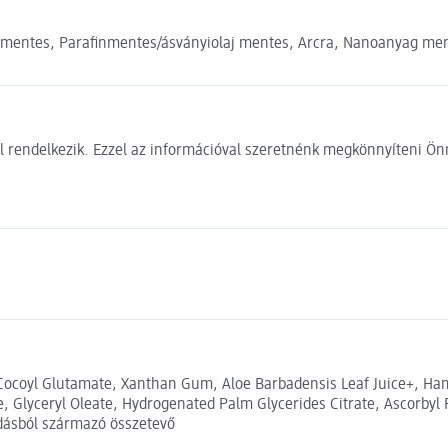
mentes, Parafinmentes/ásványiolaj mentes, Arcra, Nanoanyag men
 rendelkezik. Ezzel az információval szeretnénk megkönnyíteni Önn
 Cocoyl Glutamate, Xanthan Gum, Aloe Barbadensis Leaf Juice+, Ham
e, Glyceryl Oleate, Hydrogenated Palm Glycerides Citrate, Ascorbyl 
odásból származó összetevő