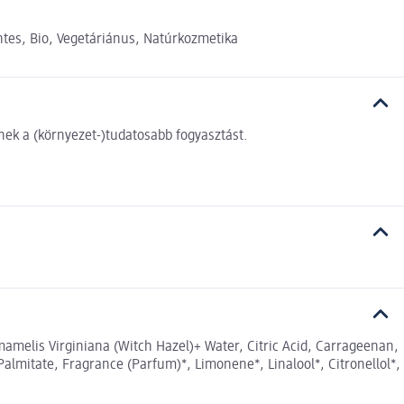
tes, Bio, Vegetáriánus, Natúrkozmetika
ek a (környezet-)tudatosabb fogyasztást.
amelis Virginiana (Witch Hazel)+ Water, Citric Acid, Carrageenan,
Palmitate, Fragrance (Parfum)*, Limonene*, Linalool*, Citronellol*,