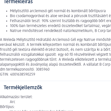
Termékleírás
Mélytisztító arclemosó gél normál és kombinált bőrtípusra
Bio csodamogyoróval és aloe verával a pórusok tisztításáért é
Felhasználói teszt: 90% szerint tisztább és ragyogóbb bőrt 
100%-ban természetes eredetű összetevőket tartalmaz, vegá
Natrue minősítéssel rendelkező natúrkozmetikum, B Corp tan
A Weleda Mélytisztító Hidratáló Arclemosó Gél egy Natrue minősít
verával készült. A termék kifejezetten normál és kombinált bőrtípus
frissítő gél textúra élénkítő érzést biztosít, és nem szárítja ki a 
felhasználói vizsgálatokkal igazolt: egy 60 fő részvételével végzet
természetesen ragyogóbbnak tűnt. A Weleda elkötelezett a termész
alapanyagoktól és ásványolaj alapú összetevőktől. A vállalat B Cor
dm termékazonosító: 3085960
GTIN: 4001638590259
Termékjellemzők
Alkalmazási terület:
Arc
Bőrtípus: