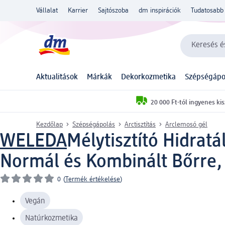
Vállalat
Karrier
Sajtószoba
dm inspirációk
Tudatosabb 
Keresés és
Aktualitások
Márkák
Dekorkozmetika
Szépségápo
20 000 Ft-tól ingyenes kis
Kezdőlap
Szépségápolás
Arctisztítás
Arclemosó gél
WELEDA
Mélytisztító Hidrat
Normál és Kombinált Bőrre,
0
(
Termék értékelése
)
Vegán
Natúrkozmetika