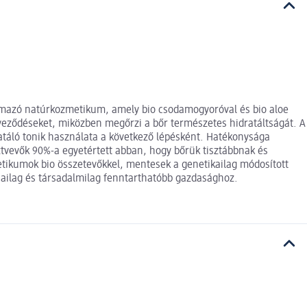
almazó natúrkozmetikum, amely bio csodamogyoróval és bio aloe
ennyeződéseket, miközben megőrzi a bőr természetes hidratáltságát. A
idratáló tonik használata a következő lépésként. Hatékonysága
észtvevők 90%-a egyetértett abban, hogy bőrük tisztábbnak és
tikumok bio összetevőkkel, mentesek a genetikailag módosított
giailag és társadalmilag fenntarthatóbb gazdasághoz.