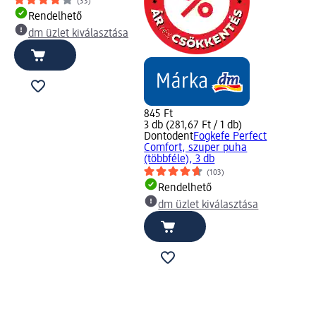
(33)
Rendelhető
dm üzlet kiválasztása
845 Ft
3 db (281,67 Ft / 1 db)
Dontodent
Fogkefe Perfect
Comfort, szuper puha
(többféle), 3 db
(103)
Rendelhető
dm üzlet kiválasztása