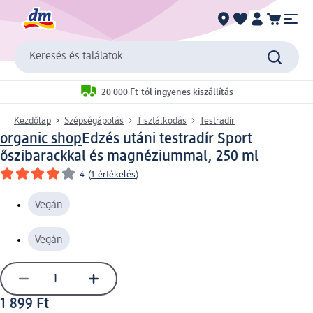
Keresés és találatok
20 000 Ft-tól ingyenes kiszállítás
Kezdőlap
Szépségápolás
Tisztálkodás
Testradír
organic shop
Edzés utáni testradír Sport
őszibarackkal és magnéziummal, 250 ml
4
(
1 értékelés
)
Vegán
Vegán
1 899 Ft