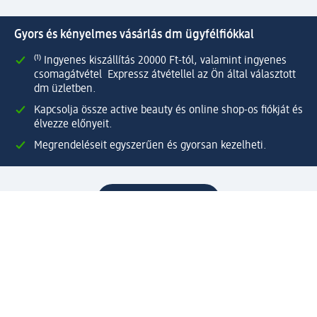
Gyors és kényelmes vásárlás dm ügyfélfiókkal
⁽¹⁾ Ingyenes kiszállítás 20000 Ft-tól, valamint ingyenes
csomagátvétel Expressz átvétellel az Ön által választott
dm üzletben.
Kapcsolja össze active beauty és online shop-os fiókját és
élvezze előnyeit.
Megrendeléseit egyszerűen és gyorsan kezelheti.
Regisztráljon most!
Kérdések és válaszok
Szolgáltatások
Ügyfélszolgálat
Fizetési lehetőségek
Szállítási és átvételi lehetőségek
Visszaküldés, visszatérítés
Hibás termék reklamáció