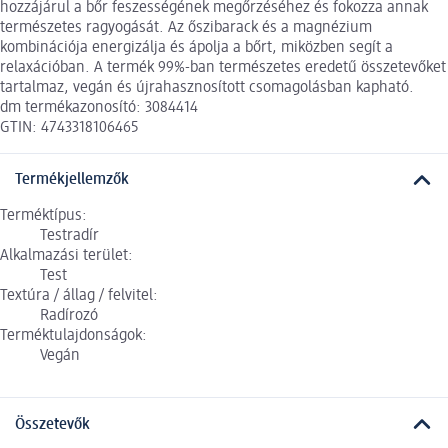
hozzájárul a bőr feszességének megőrzéséhez és fokozza annak
természetes ragyogását. Az őszibarack és a magnézium
kombinációja energizálja és ápolja a bőrt, miközben segít a
relaxációban. A termék 99%-ban természetes eredetű összetevőket
tartalmaz, vegán és újrahasznosított csomagolásban kapható.
dm termékazonosító: 3084414
GTIN: 4743318106465
Termékjellemzők
Terméktípus:
Testradír
Alkalmazási terület:
Test
Textúra / állag / felvitel:
Radírozó
Terméktulajdonságok:
Vegán
Összetevők