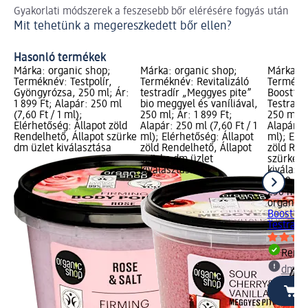
Gyakorlati módszerek a feszesebb bőr elérésére fogyás után
Hat
Mit tehetünk a megereszkedett bőr ellen?
Pa
Hasonló termékek
Márka: organic shop;
Márka: organic shop;
Márka: o
Terméknév: Testpolír,
Terméknév: Revitalizáló
Termékné
Gyöngyrózsa, 250 ml; Ár:
testradír „Meggyes pite”
Boost” S
1 899 Ft; Alapár: 250 ml
bio meggyel és vaníliával,
Testradí
(7,60 Ft / 1 ml);
250 ml; Ár: 1 899 Ft;
250 ml; Á
Elérhetőség: Állapot zöld
Alapár: 250 ml (7,60 Ft / 1
Alapár: 2
Rendelhető, Állapot szürke
ml); Elérhetőség: Állapot
ml); Elé
dm üzlet kiválasztása
zöld Rendelhető, Állapot
zöld Ren
szürke dm üzlet
szürke d
kiválasztása
kiválasz
1 899 Ft
250 ml (7
organic 
Boost” S
Testradír
Rende
dm üz