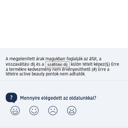
A megjelenített árak magukban foglalják az áfát, a
visszaváltási díj és a
szállítási díj
külön tételt képez
(§) Erre
a termékre kedvezmény nem érvényesíthető.
(#) Erre a
tételre active beauty pontok nem adhatók.
Mennyire elégedett az oldalunkkal?