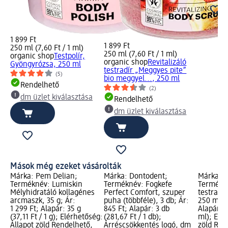
1 899 Ft
1 899 Ft
250 ml (7,60 Ft / 1 ml)
250 ml (7,60 Ft / 1 ml)
organic shop
Testpolír,
organic shop
Revitalizáló
Gyöngyrózsa, 250 ml
testradír „Meggyes pite”
(5)
bio meggyel..., 250 ml
Rendelhető
(2)
dm üzlet kiválasztása
Rendelhető
dm üzlet kiválasztása
Mások még ezeket vásárolták
Márka: Pem Delian;
Márka: Dontodent;
Márka: o
Terméknév: Lumiskin
Terméknév: Fogkefe
Termékné
Mélyhidratáló kollagénes
Perfect Comfort, szuper
testradí
arcmaszk, 35 g; Ár:
puha (többféle), 3 db; Ár:
250 ml; Á
1 299 Ft; Alapár: 35 g
845 Ft; Alapár: 3 db
Alapár: 2
(37,11 Ft / 1 g); Elérhetőség:
(281,67 Ft / 1 db);
ml); Elé
Állapot zöld Rendelhető,
Árréscsökkentés logó, dm
zöld Ren