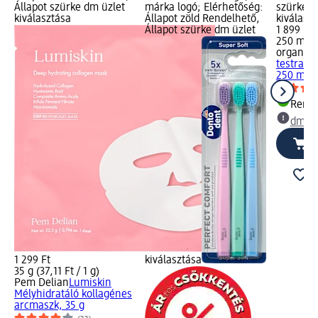
Állapot szürke dm üzlet
márka logó; Elérhetőség:
szürke d
kiválasztása
Állapot zöld Rendelhető,
kiválasz
Állapot szürke dm üzlet
1 899 Ft
250 ml (7
organic 
testradí
250 ml
Rende
dm üz
1 299 Ft
kiválasztása
35 g (37,11 Ft / 1 g)
Pem Delian
Lumiskin
Mélyhidratáló kollagénes
arcmaszk, 35 g