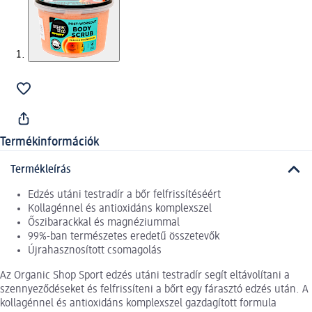
Termékinformációk
Termékleírás
Edzés utáni testradír a bőr felfrissítéséért
Kollagénnel és antioxidáns komplexszel
Őszibarackkal és magnéziummal
99%-ban természetes eredetű összetevők
Újrahasznosított csomagolás
Az Organic Shop Sport edzés utáni testradír segít eltávolítani a
szennyeződéseket és felfrissíteni a bőrt egy fárasztó edzés után. A
kollagénnel és antioxidáns komplexszel gazdagított formula