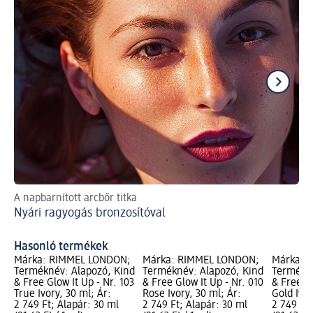
A napbarnított arcbőr titka
Isk
Nyári ragyogás bronzosítóval
Íg
Hasonló termékek
Márka: RIMMEL LONDON;
Márka: RIMMEL LONDON;
Márka: 
Terméknév: Alapozó, Kind
Terméknév: Alapozó, Kind
Termékné
& Free Glow It Up - Nr. 103
& Free Glow It Up - Nr. 010
& Free Gl
True Ivory, 30 ml; Ár:
Rose Ivory, 30 ml; Ár:
Gold Ivor
2 749 Ft; Alapár: 30 ml
2 749 Ft; Alapár: 30 ml
2 749 Ft;