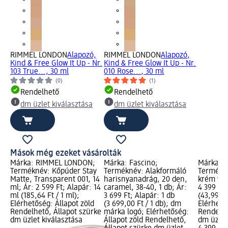
RIMMEL LONDON
Alapozó,
RIMMEL LONDON
Alapozó,
Kind & Free Glow It Up - Nr.
Kind & Free Glow It Up - Nr.
103 True..., 30 ml
010 Rose..., 30 ml
(0)
(1)
Rendelhető
Rendelhető
dm üzlet kiválasztása
dm üzlet kiválasztása
Mások még ezeket vásárolták
Márka: RIMMEL LONDON;
Márka: Fascino;
Márka: 
Terméknév: Kőpúder Stay
Terméknév: Alakformáló
Termékn
Matte, Transparent 001, 14
harisnyanadrág, 20 den,
krém wax
ml; Ár: 2 599 Ft; Alapár: 14
caramel, 38-40, 1 db; Ár:
4 399 Ft;
ml (185,64 Ft / 1 ml);
3 699 Ft; Alapár: 1 db
(43,99 Ft
Elérhetőség: Állapot zöld
(3 699,00 Ft / 1 db); dm
Elérhető
Rendelhető, Állapot szürke
márka logó; Elérhetőség:
Rendelhe
dm üzlet kiválasztása
Állapot zöld Rendelhető,
dm üzlet