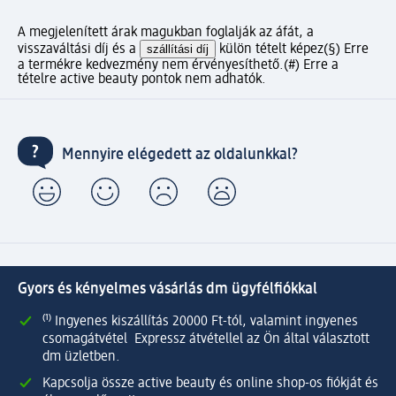
A megjelenített árak magukban foglalják az áfát, a
visszaváltási díj és a
szállítási díj
külön tételt képez
(§) Erre
a termékre kedvezmény nem érvényesíthető.
(#) Erre a
tételre active beauty pontok nem adhatók.
Mennyire elégedett az oldalunkkal?
Gyors és kényelmes vásárlás dm ügyfélfiókkal
⁽¹⁾ Ingyenes kiszállítás 20000 Ft-tól, valamint ingyenes
csomagátvétel Expressz átvétellel az Ön által választott
dm üzletben.
Kapcsolja össze active beauty és online shop-os fiókját és