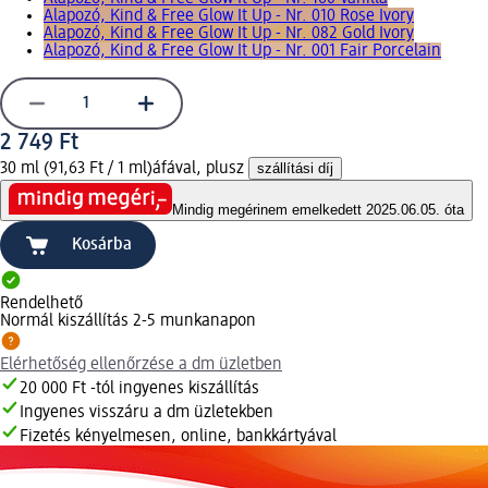
Alapozó, Kind & Free Glow It Up - Nr. 010 Rose Ivory
Alapozó, Kind & Free Glow It Up - Nr. 082 Gold Ivory
Alapozó, Kind & Free Glow It Up - Nr. 001 Fair Porcelain
2 749 Ft
30 ml (91,63 Ft / 1 ml)
áfával, plusz
szállítási díj
Mindig megéri
nem emelkedett 2025.06.05. óta
Kosárba
Rendelhető
Normál kiszállítás 2-5 munkanapon
Elérhetőség ellenőrzése a dm üzletben
20 000 Ft -tól ingyenes kiszállítás
Ingyenes visszáru a dm üzletekben
Fizetés kényelmesen, online, bankkártyával