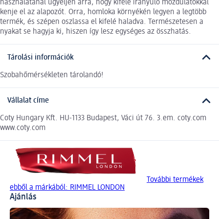
használatánál ügyeljen arra, hogy kifelé irányuló mozdulatokkal
kenje el az alapozót. Orra, homloka környékén legyen a legtöbb
termék, és szépen oszlassa el kifelé haladva. Természetesen a
nyakat se hagyja ki, hiszen így lesz egységes az összhatás.
Tárolási információk
Szobahőmérsékleten tárolandó!
Vállalat címe
Coty Hungary Kft. HU-1133 Budapest, Váci út 76. 3.em. coty.com
www.coty.com
További termékek
ebből a márkából: RIMMEL LONDON
Ajánlás