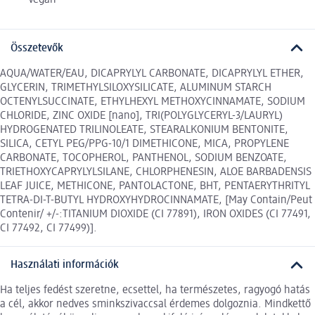
Vegán
Összetevők
AQUA/WATER/EAU, DICAPRYLYL CARBONATE, DICAPRYLYL ETHER,
GLYCERIN, TRIMETHYLSILOXYSILICATE, ALUMINUM STARCH
OCTENYLSUCCINATE, ETHYLHEXYL METHOXYCINNAMATE, SODIUM
CHLORIDE, ZINC OXIDE [nano], TRI(POLYGLYCERYL-3/LAURYL)
HYDROGENATED TRILINOLEATE, STEARALKONIUM BENTONITE,
SILICA, CETYL PEG/PPG-10/1 DIMETHICONE, MICA, PROPYLENE
CARBONATE, TOCOPHEROL, PANTHENOL, SODIUM BENZOATE,
TRIETHOXYCAPRYLYLSILANE, CHLORPHENESIN, ALOE BARBADENSIS
LEAF JUICE, METHICONE, PANTOLACTONE, BHT, PENTAERYTHRITYL
TETRA-DI-T-BUTYL HYDROXYHYDROCINNAMATE, [May Contain/Peut
Contenir/ +/-:TITANIUM DIOXIDE (CI 77891), IRON OXIDES (CI 77491,
CI 77492, CI 77499)].
Használati információk
Ha teljes fedést szeretne, ecsettel, ha természetes, ragyogó hatás
a cél, akkor nedves sminkszivaccsal érdemes dolgoznia. Mindkettő