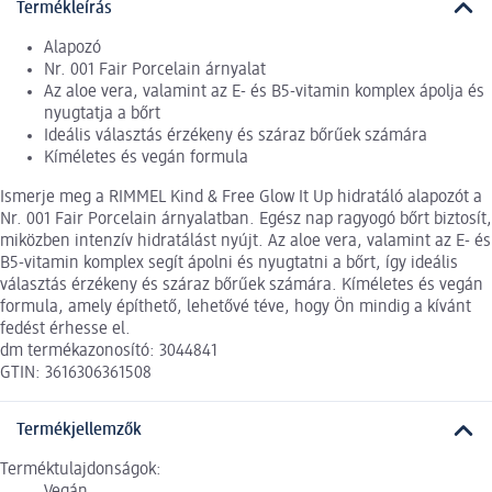
Termékleírás
Alapozó
Nr. 001 Fair Porcelain árnyalat
Az aloe vera, valamint az E- és B5-vitamin komplex ápolja és
nyugtatja a bőrt
Ideális választás érzékeny és száraz bőrűek számára
Kíméletes és vegán formula
Ismerje meg a RIMMEL Kind & Free Glow It Up hidratáló alapozót a
Nr. 001 Fair Porcelain árnyalatban. Egész nap ragyogó bőrt biztosít,
miközben intenzív hidratálást nyújt. Az aloe vera, valamint az E- és
B5-vitamin komplex segít ápolni és nyugtatni a bőrt, így ideális
választás érzékeny és száraz bőrűek számára. Kíméletes és vegán
formula, amely építhető, lehetővé téve, hogy Ön mindig a kívánt
fedést érhesse el.
dm termékazonosító: 3044841
GTIN: 3616306361508
Termékjellemzők
Terméktulajdonságok: