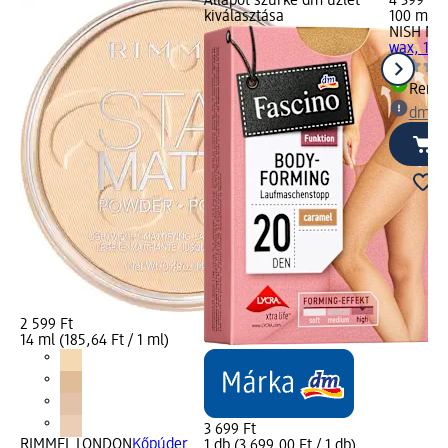
Állapot szürke dm üzlet
4 399 Ft
kiválasztása
100 ml (4
NISH MA
wax, 100
Rende
dm üz
2 599 Ft
14 ml (185,64 Ft / 1 ml)
3 699 Ft
RIMMEL LONDON
Kőpúder
1 db (3 699,00 Ft / 1 db)