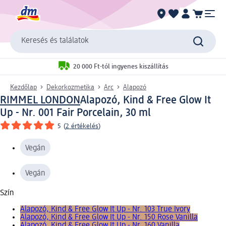
Keresés és találatok
20 000 Ft-tól ingyenes kiszállítás
Kezdőlap
Dekorkozmetika
Arc
Alapozó
RIMMEL LONDON
Alapozó, Kind & Free Glow It
Up - Nr. 001 Fair Porcelain, 30 ml
5
(
2 értékelés
)
Vegán
Vegán
Szín
Alapozó, Kind & Free Glow It Up - Nr. 103 True Ivory
Alapozó, Kind & Free Glow It Up - Nr. 150 Rose Vanilla
Alapozó, Kind & Free Glow It Up - Nr. 160 Vanilla