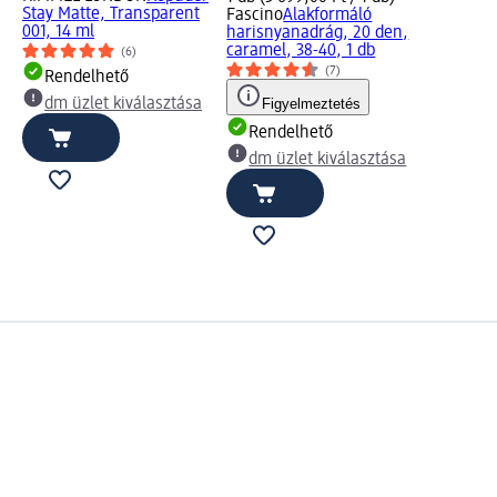
Stay Matte, Transparent
Fascino
Alakformáló
001, 14 ml
harisnyanadrág, 20 den,
caramel, 38-40, 1 db
(6)
(7)
Rendelhető
dm üzlet kiválasztása
Figyelmeztetés
Rendelhető
dm üzlet kiválasztása