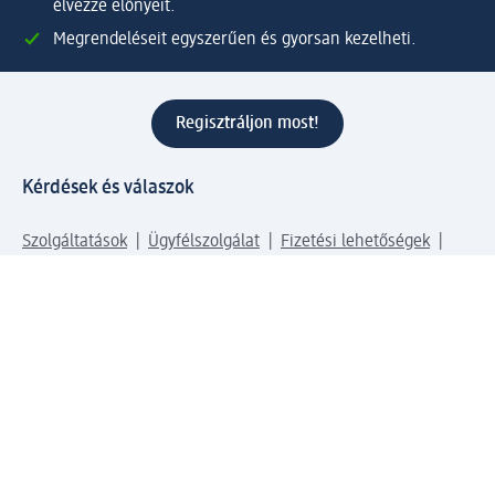
élvezze előnyeit.
Megrendeléseit egyszerűen és gyorsan kezelheti.
Regisztráljon most!
Kérdések és válaszok
Szolgáltatások
Ügyfélszolgálat
Fizetési lehetőségek
Szállítási és átvételi lehetőségek
Visszaküldés, visszatérítés
Hibás termék reklamáció
Csomagkövetés
Vállalatról
Vállalat
Vállalati felelősségvállalás
Karrier
Sajtószoba
Díjaink
Támogatási stratégia
Kiemelt kategóriáink