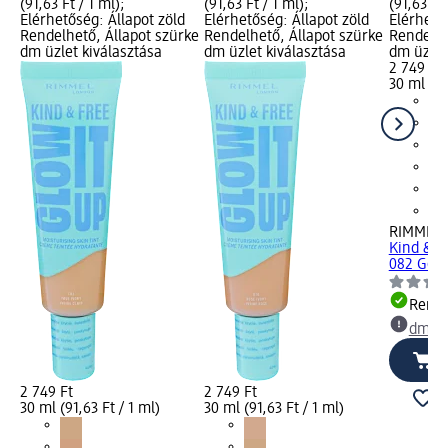
(91,63 Ft / 1 ml);
(91,63 Ft / 1 ml);
(91,63 Ft 
Elérhetőség: Állapot zöld
Elérhetőség: Állapot zöld
Elérhető
Rendelhető, Állapot szürke
Rendelhető, Állapot szürke
Rendelhe
dm üzlet kiválasztása
dm üzlet kiválasztása
dm üzlet
2 749 Ft
30 ml (91
RIMMEL
Kind & Fr
082 Gold.
Rende
dm üz
2 749 Ft
2 749 Ft
30 ml (91,63 Ft / 1 ml)
30 ml (91,63 Ft / 1 ml)