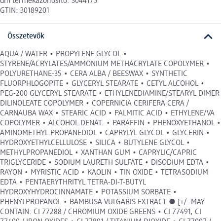
dm termékazonosító: 3044175
GTIN: 30189201
Összetevők
AQUA / WATER • PROPYLENE GLYCOL •
STYRENE/ACRYLATES/AMMONIUM METHACRYLATE COPOLYMER •
POLYURETHANE-35 • CERA ALBA / BEESWAX • SYNTHETIC
FLUORPHLOGOPITE • GLYCERYL STEARATE • CETYL ALCOHOL •
PEG-200 GLYCERYL STEARATE • ETHYLENEDIAMINE/STEARYL DIMER
DILINOLEATE COPOLYMER • COPERNICIA CERIFERA CERA /
CARNAUBA WAX • STEARIC ACID • PALMITIC ACID • ETHYLENE/VA
COPOLYMER • ALCOHOL DENAT. • PARAFFIN • PHENOXYETHANOL •
AMINOMETHYL PROPANEDIOL • CAPRYLYL GLYCOL • GLYCERIN •
HYDROXYETHYLCELLULOSE • SILICA • BUTYLENE GLYCOL •
METHYLPROPANEDIOL • XANTHAN GUM • CAPRYLIC/CAPRIC
TRIGLYCERIDE • SODIUM LAURETH SULFATE • DISODIUM EDTA •
RAYON • MYRISTIC ACID • KAOLIN • TIN OXIDE • TETRASODIUM
EDTA • PENTAERYTHRITYL TETRA-DI-T-BUTYL
HYDROXYHYDROCINNAMATE • POTASSIUM SORBATE •
PHENYLPROPANOL • BAMBUSA VULGARIS EXTRACT ● [+/- MAY
CONTAIN: CI 77288 / CHROMIUM OXIDE GREENS • CI 77491, CI