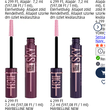
4 299 Ft; Alapár: 7,2 ml
4 299 Ft; Alapár: 7,2 ml
Alapár: 7
(597,08 Ft / 1 ml);
(597,08 Ft / 1 ml);
ml); Elé
Elérhetőség: Állapot zöld
Elérhetőség: Állapot zöld
zöld Ren
Rendelhető, Állapot szürke
Rendelhető, Állapot szürke
szürke d
dm üzlet kiválasztása
dm üzlet kiválasztása
kiválasz
4 299 Ft
7,2 ml (5
MAYBELL
YORK
Sze
Sensatio
Navy..., 
Figy
Rende
dm üz
4 299 Ft
4 299 Ft
7,2 ml (597,08 Ft / 1 ml)
7,2 ml (597,08 Ft / 1 ml)
MAYBELLINE NEW
MAYBELLINE NEW