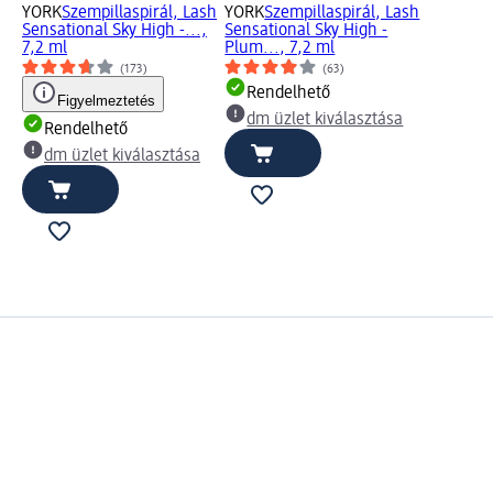
YORK
Szempillaspirál, Lash
YORK
Szempillaspirál, Lash
Sensational Sky High -...,
Sensational Sky High -
7,2 ml
Plum..., 7,2 ml
(173)
(63)
Rendelhető
Figyelmeztetés
dm üzlet kiválasztása
Rendelhető
dm üzlet kiválasztása