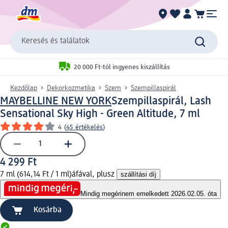
Keresés és találatok
20 000 Ft-tól ingyenes kiszállítás
Kezdőlap
Dekorkozmetika
Szem
Szempillaspirál
MAYBELLINE NEW YORK
Szempillaspirál, Lash
Sensational Sky High - Green Altitude, 7 ml
4
(
45 értékelés
)
4 299 Ft
7 ml (614,14 Ft / 1 ml)
áfával, plusz
szállítási díj
Mindig megéri
nem emelkedett 2026.02.05. óta
Kosárba