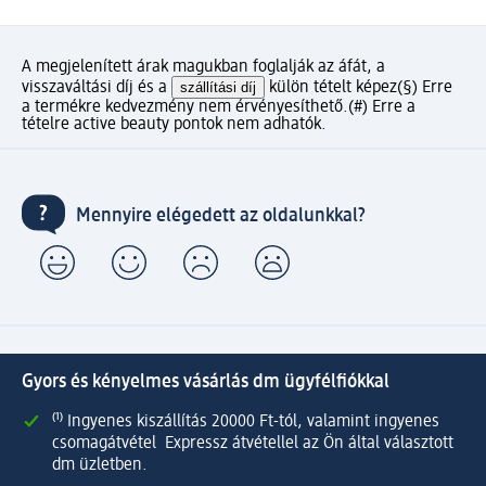
A megjelenített árak magukban foglalják az áfát, a
visszaváltási díj és a
szállítási díj
külön tételt képez
(§) Erre
a termékre kedvezmény nem érvényesíthető.
(#) Erre a
tételre active beauty pontok nem adhatók.
Mennyire elégedett az oldalunkkal?
Gyors és kényelmes vásárlás dm ügyfélfiókkal
⁽¹⁾ Ingyenes kiszállítás 20000 Ft-tól, valamint ingyenes
csomagátvétel Expressz átvétellel az Ön által választott
dm üzletben.