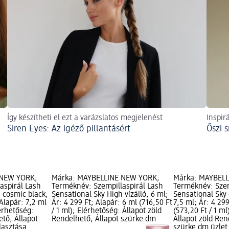
Így készítheti el ezt a varázslatos megjelenést
Inspir
Siren Eyes: Az igéző pillantásért
Őszi 
 NEW YORK;
Márka: MAYBELLINE NEW YORK;
Márka: MAYBEL
aspirál Lash
Terméknév: Szempillaspirál Lash
Terméknév: Szem
 cosmic black,
Sensational Sky High vízálló, 6 ml;
Sensational Sky
 Alapár: 7,2 ml
Ár: 4 299 Ft; Alapár: 6 ml (716,50 Ft
7,5 ml; Ár: 4 299
lérhetőség:
/ 1 ml); Elérhetőség: Állapot zöld
(573,20 Ft / 1 ml
ető, Állapot
Rendelhető, Állapot szürke dm
Állapot zöld Ren
lasztása
szürke dm üzlet 