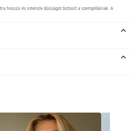
tra hosszú és intenzív dússágot biztosít a szempilláinak. A