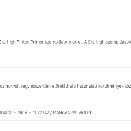
ky High Tinted Primer szempillaprimer-el. A Sky High szempillaspirá
z normál vagy ésszerűen előrelátható használati körülmények köz
 DIOXIDE • MICA • CI 77742 / MANGANESE VIOLET