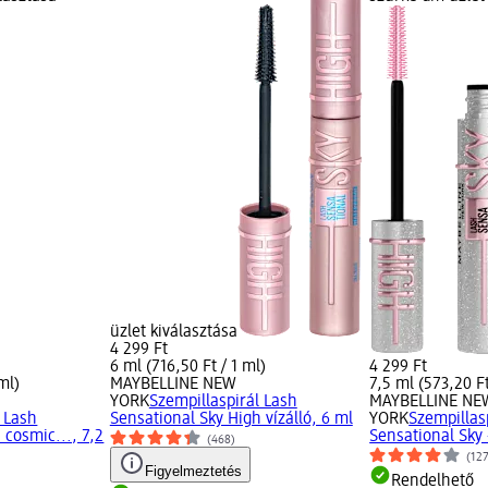
üzlet kiválasztása
4 299 Ft
6 ml (716,50 Ft / 1 ml)
4 299 Ft
ml)
MAYBELLINE NEW
7,5 ml (573,20 Ft
YORK
Szempillaspirál Lash
MAYBELLINE NE
l Lash
Sensational Sky High vízálló, 6 ml
YORK
Szempillas
 cosmic..., 7,2
Sensational Sky 
(468)
(12
Figyelmeztetés
Rendelhető