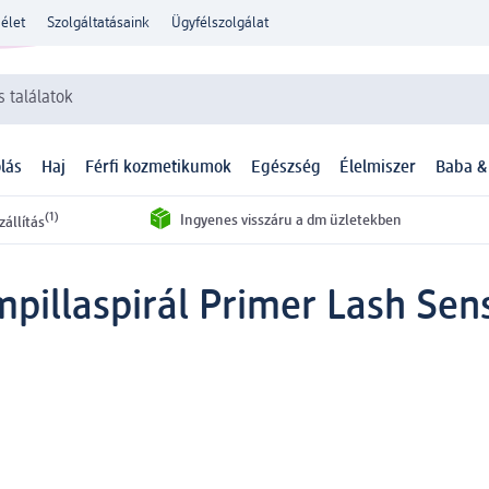
élet
Szolgáltatásaink
Ügyfélszolgálat
 találatok
lás
Haj
Férfi kozmetikumok
Egészség
Élelmiszer
Baba &
(1)
Ingyenes visszáru a dm üzletekben
zállítás
pillaspirál Primer Lash Sens