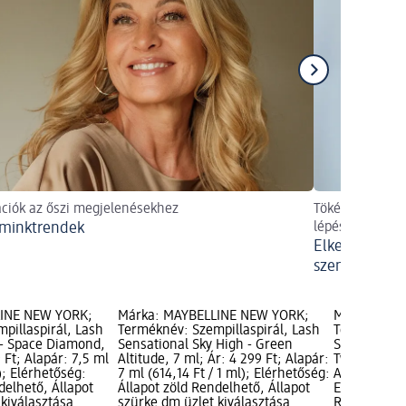
ációk az őszi megjelenésekhez
Tökéletesen fes
sminktrendek
lépésre
Elkenődésment
szempilláit s
LINE NEW YORK;
Márka: MAYBELLINE NEW YORK;
Márka: MAY
pillaspirál, Lash
Terméknév: Szempillaspirál, Lash
Terméknév: 
 - Space Diamond,
Sensational Sky High - Green
Sensational
 Ft; Alapár: 7,5 ml
Altitude, 7 ml; Ár: 4 299 Ft; Alapár:
Twilight, 7,
); Elérhetőség:
7 ml (614,14 Ft / 1 ml); Elérhetőség:
Alapár: 7,2 
delhető, Állapot
Állapot zöld Rendelhető, Állapot
Elérhetőség:
kiválasztása
szürke dm üzlet kiválasztása
Rendelhető,