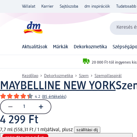
Vállalat
Karrier
Sajtószoba
dm inspirációk
Tudatosabb 
Keresés és
Aktualitások
Márkák
Dekorkozmetika
Szépségápo
20 000 Ft-tól ingyenes kis
Kezdőlap
Dekorkozmetika
Szem
Szempillaspirál
MAYBELLINE NEW YORK
Szem
4.2
(
85 értékelés
)
4 299 Ft
7,7 ml (558,31 Ft / 1 ml)
áfával, plusz
szállítási díj