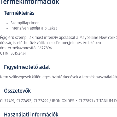
Termékinformációk
Termékleírás
Szempillaprimer
Intenzíven ápolja a pillákat
Égig érő szempillák most intenzív ápolással a Maybelline New York S
dússág is elérhetővé válik a csodás megjelenés érdekében.
dm termékazonosító: 1677894
GTIN: 30152434
Figyelmeztető adat
Nem szükségesek különleges óvintézkedések a termék használatáho
Összetevők
CI 77491, CI 77492, CI 77499 / IRON OXIDES • CI 77891 / TITANIUM
Használati információk