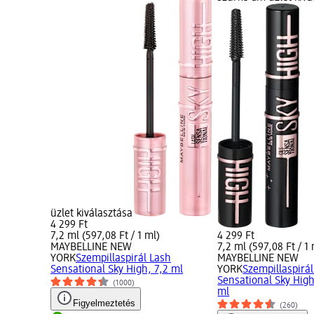
üzlet kiválasztása
4 299 Ft
7,2 ml (597,08 Ft / 1 ml)
4 299 Ft
MAYBELLINE NEW
7,2 ml (597,08 Ft / 1 
YORK
Szempillaspirál Lash
MAYBELLINE NEW
Sensational Sky High, 7,2 ml
YORK
Szempillaspirá
Sensational Sky High
(1000)
ml
Figyelmeztetés
(260)