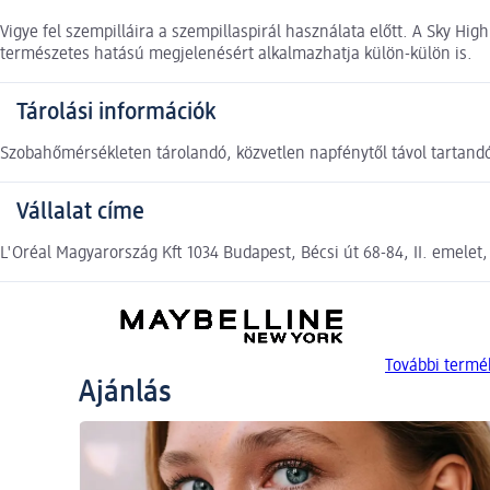
Vigye fel szempilláira a szempillaspirál használata előtt. A Sky Hig
természetes hatású megjelenésért alkalmazhatja külön-külön is.
Tárolási információk
Szobahőmérsékleten tárolandó, közvetlen napfénytől távol tartand
Vállalat címe
L'Oréal Magyarország Kft 1034 Budapest, Bécsi út 68-84, II. emelet
További term
Ajánlás