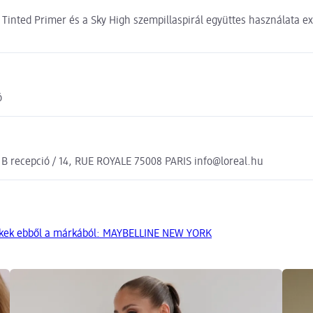
h Tinted Primer és a Sky High szempillaspirál együttes használata ex
ó
, B recepció / 14, RUE ROYALE 75008 PARIS info@loreal.hu
ékek ebből a márkából: MAYBELLINE NEW YORK