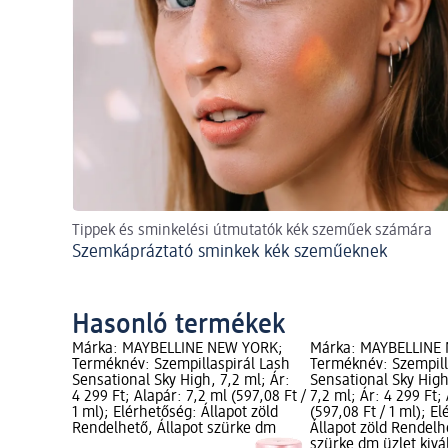
Tippek és sminkelési útmutatók kék szeműek számára
Szemkápráztató sminkek kék szeműeknek
Hasonló termékek
Márka: MAYBELLINE NEW YORK;
Márka: MAYBELLINE
Terméknév: Szempillaspirál Lash
Terméknév: Szempill
Sensational Sky High, 7,2 ml; Ár:
Sensational Sky High
4 299 Ft; Alapár: 7,2 ml (597,08 Ft /
7,2 ml; Ár: 4 299 Ft;
1 ml); Elérhetőség: Állapot zöld
(597,08 Ft / 1 ml); E
Rendelhető, Állapot szürke dm
Állapot zöld Rendelh
szürke dm üzlet kivá