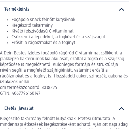
Termékleírás
Fogápoló snack felnőtt kutyáknak
Kiegészítő takarmány
Kiváló felszívódású C-vitaminnal
Csökkenti a lepedéket, a fogkövet és a szájszagot
Erősíti a rágóizmokat és a fogínyt
A Dein Bestes ízletes fogápoló rágórúd C-vitaminnal csökkenti a
plakképző baktériumok kialakulását, ezáltal a fogkő és a szájszag
képződése is megelőzhető. Különleges formája és struktúrája
révén segíti a megfelelő szájhigiéniát, valamint erősíti a
rágóizmokat és a fogínyt is. Hozzáadott cukor, színezék, gabona és
ízfokozók nélkül.
dm termékazonosító: 3038225
GTIN: 4067796160147
Etetési javaslat
Kiegészítő takarmány felnőtt kutyáknak. Etetési útmutató: A
mindennapi étkezések kiegészítéseként adható. Ajánlott napi adag