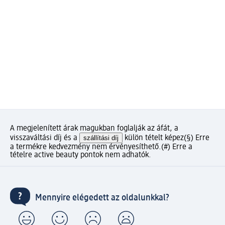
A megjelenített árak magukban foglalják az áfát, a
visszaváltási díj és a
szállítási díj
külön tételt képez
(§) Erre
a termékre kedvezmény nem érvényesíthető.
(#) Erre a
tételre active beauty pontok nem adhatók.
Mennyire elégedett az oldalunkkal?