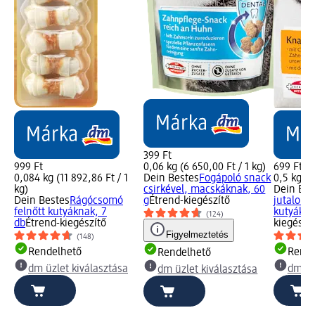
399 Ft
999 Ft
0,06 kg (6 650,00 Ft / 1 kg)
699 Ft
0,084 kg (11 892,86 Ft / 1
Dein Bestes
Fogápoló snack
0,5 kg (1
kg)
csirkével, macskáknak, 60
Dein Bes
Dein Bestes
Rágócsomó
g
Étrend-kiegészítő
jutalomfa
felnőtt kutyáknak, 7
kutyákna
(124)
db
Étrend-kiegészítő
kiegészí
Figyelmeztetés
(148)
Rendelhető
Rende
Rendelhető
dm üzlet kiválasztása
dm üz
dm üzlet kiválasztása