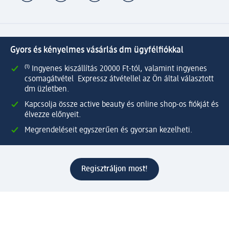
Gyors és kényelmes vásárlás dm ügyfélfiókkal
⁽¹⁾ Ingyenes kiszállítás 20000 Ft-tól, valamint ingyenes
csomagátvétel Expressz átvétellel az Ön által választott
dm üzletben.
Kapcsolja össze active beauty és online shop-os fiókját és
élvezze előnyeit.
Megrendeléseit egyszerűen és gyorsan kezelheti.
Regisztráljon most!
Kérdések és válaszok
Szolgáltatások
Ügyfélszolgálat
Fizetési lehetőségek