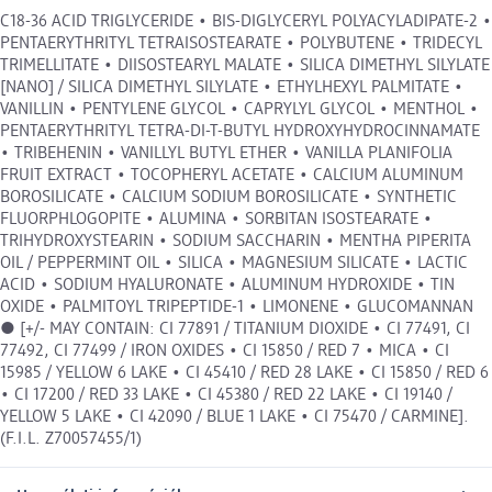
C18-36 ACID TRIGLYCERIDE • BIS-DIGLYCERYL POLYACYLADIPATE-2 •
PENTAERYTHRITYL TETRAISOSTEARATE • POLYBUTENE • TRIDECYL
TRIMELLITATE • DIISOSTEARYL MALATE • SILICA DIMETHYL SILYLATE
[NANO] / SILICA DIMETHYL SILYLATE • ETHYLHEXYL PALMITATE •
VANILLIN • PENTYLENE GLYCOL • CAPRYLYL GLYCOL • MENTHOL •
PENTAERYTHRITYL TETRA-DI-T-BUTYL HYDROXYHYDROCINNAMATE
• TRIBEHENIN • VANILLYL BUTYL ETHER • VANILLA PLANIFOLIA
FRUIT EXTRACT • TOCOPHERYL ACETATE • CALCIUM ALUMINUM
BOROSILICATE • CALCIUM SODIUM BOROSILICATE • SYNTHETIC
FLUORPHLOGOPITE • ALUMINA • SORBITAN ISOSTEARATE •
TRIHYDROXYSTEARIN • SODIUM SACCHARIN • MENTHA PIPERITA
OIL / PEPPERMINT OIL • SILICA • MAGNESIUM SILICATE • LACTIC
ACID • SODIUM HYALURONATE • ALUMINUM HYDROXIDE • TIN
OXIDE • PALMITOYL TRIPEPTIDE-1 • LIMONENE • GLUCOMANNAN
● [+/- MAY CONTAIN: CI 77891 / TITANIUM DIOXIDE • CI 77491, CI
77492, CI 77499 / IRON OXIDES • CI 15850 / RED 7 • MICA • CI
15985 / YELLOW 6 LAKE • CI 45410 / RED 28 LAKE • CI 15850 / RED 6
• CI 17200 / RED 33 LAKE • CI 45380 / RED 22 LAKE • CI 19140 /
YELLOW 5 LAKE • CI 42090 / BLUE 1 LAKE • CI 75470 / CARMINE].
(F.I.L. Z70057455/1)