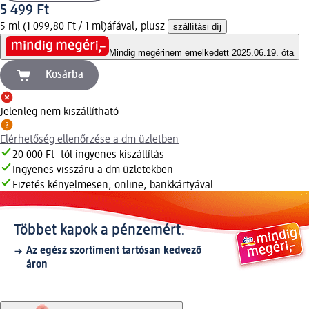
5 499 Ft
5 ml (1 099,80 Ft / 1 ml)
áfával, plusz
szállítási díj
Mindig megéri
nem emelkedett 2025.06.19. óta
Kosárba
Jelenleg nem kiszállítható
Elérhetőség ellenőrzése a dm üzletben
20 000 Ft -tól ingyenes kiszállítás
Ingyenes visszáru a dm üzletekben
Fizetés kényelmesen, online, bankkártyával
Többet kapok a pénzemért.
Az egész szortiment tartósan kedvező
áron