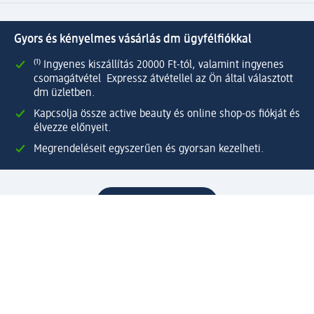
Gyors és kényelmes vásárlás dm ügyfélfiókkal
⁽¹⁾ Ingyenes kiszállítás 20000 Ft-tól, valamint ingyenes
csomagátvétel Expressz átvétellel az Ön által választott
dm üzletben.
Kapcsolja össze active beauty és online shop-os fiókját és
élvezze előnyeit.
Megrendeléseit egyszerűen és gyorsan kezelheti.
Regisztráljon most!
Kérdések és válaszok
Szolgáltatások
Ügyfélszolgálat
Fizetési lehetőségek
Szállítási és átvételi lehetőségek
Visszaküldés, visszatérítés
Hibás termék reklamáció