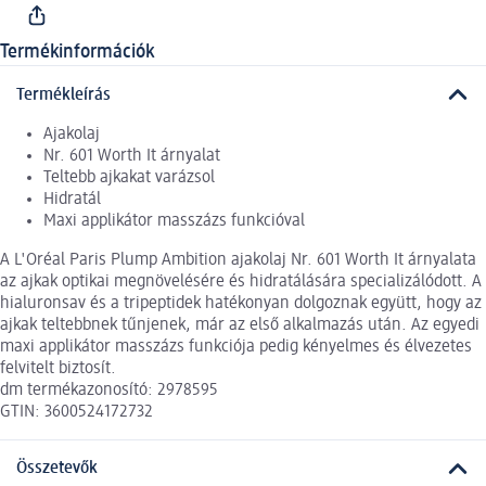
Termékinformációk
Termékleírás
Ajakolaj
Nr. 601 Worth It árnyalat
Teltebb ajkakat varázsol
Hidratál
Maxi applikátor masszázs funkcióval
A L'Oréal Paris Plump Ambition ajakolaj Nr. 601 Worth It árnyalata
az ajkak optikai megnövelésére és hidratálására specializálódott. A
hialuronsav és a tripeptidek hatékonyan dolgoznak együtt, hogy az
ajkak teltebbnek tűnjenek, már az első alkalmazás után. Az egyedi
maxi applikátor masszázs funkciója pedig kényelmes és élvezetes
felvitelt biztosít.
dm termékazonosító: 2978595
GTIN: 3600524172732
Összetevők