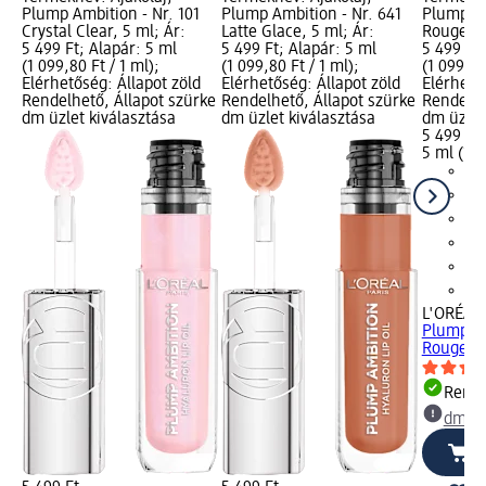
Plump Ambition - Nr. 101
Plump Ambition - Nr. 641
Plump Am
Crystal Clear, 5 ml; Ár:
Latte Glace, 5 ml; Ár:
Rouge in
5 499 Ft; Alapár: 5 ml
5 499 Ft; Alapár: 5 ml
5 499 Ft;
(1 099,80 Ft / 1 ml);
(1 099,80 Ft / 1 ml);
(1 099,80
Elérhetőség: Állapot zöld
Elérhetőség: Állapot zöld
Elérhető
Rendelhető, Állapot szürke
Rendelhető, Állapot szürke
Rendelhe
dm üzlet kiválasztása
dm üzlet kiválasztása
dm üzlet
5 499 Ft
5 ml (1 0
L'ORÉAL 
Plump Am
Rouge in
Rende
dm üz