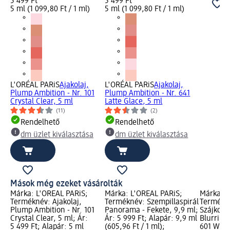
5 499 Ft
5 499 Ft
5 ml (1 099,80 Ft / 1 ml)
5 ml (1 099,80 Ft / 1 ml)
L'ORÉAL PARiS
Ajakolaj,
L'ORÉAL PARiS
Ajakolaj,
Plump Ambition - Nr. 101
Plump Ambition - Nr. 641
Crystal Clear, 5 ml
Latte Glace, 5 ml
(11)
(2)
Rendelhető
Rendelhető
dm üzlet kiválasztása
dm üzlet kiválasztása
Mások még ezeket vásárolták
Márka: L'ORÉAL PARiS;
Márka: L'ORÉAL PARiS;
Márka: L
Terméknév: Ajakolaj,
Terméknév: Szempillaspirál
Termékn
Plump Ambition - Nr. 101
Panorama - Fekete, 9,9 ml;
Szájkontú
Crystal Clear, 5 ml; Ár:
Ár: 5 999 Ft; Alapár: 9,9 ml
Blurring 
5 499 Ft; Alapár: 5 ml
(605,96 Ft / 1 ml);
601 Worth