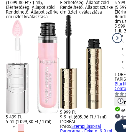
(1 099,80 Ft / 1 ml);
Elérhetőség: Állapot zöld
5 599 Ft;
Elérhetőség: Állapot zöld
Rendelhető, Állapot szürke
(5 599,00
Rendelhető, Állapot szürke
dm üzlet kiválasztása
Elérhető
dm üzlet kiválasztása
Rendelhe
dm üzlet
5 599 Ft
1 db (5 5
L'ORÉAL
PARiS
Sz
Blurfille
Contour..
Figy
Rende
5 999 Ft
5 499 Ft
9,9 ml (605,96 Ft / 1 ml)
dm üz
5 ml (1 099,80 Ft / 1 ml)
L'ORÉAL
PARiS
Szempillaspirál
Panorama - Fekete, 9,9 ml