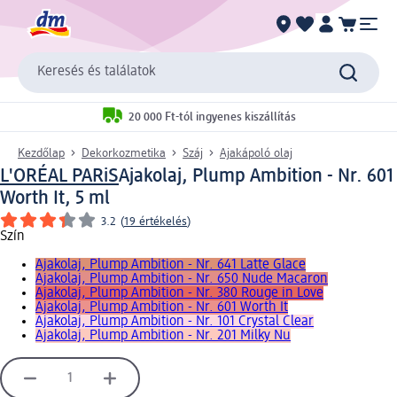
Keresés és találatok
20 000 Ft-tól ingyenes kiszállítás
Kezdőlap
Dekorkozmetika
Száj
Ajakápoló olaj
L'ORÉAL PARiS
Ajakolaj, Plump Ambition - Nr. 601
Worth It, 5 ml
3.2
(
19 értékelés
)
Szín
Ajakolaj, Plump Ambition - Nr. 641 Latte Glace
Ajakolaj, Plump Ambition - Nr. 650 Nude Macaron
Ajakolaj, Plump Ambition - Nr. 380 Rouge in Love
Ajakolaj, Plump Ambition - Nr. 601 Worth It
Ajakolaj, Plump Ambition - Nr. 101 Crystal Clear
Ajakolaj, Plump Ambition - Nr. 201 Milky Nu