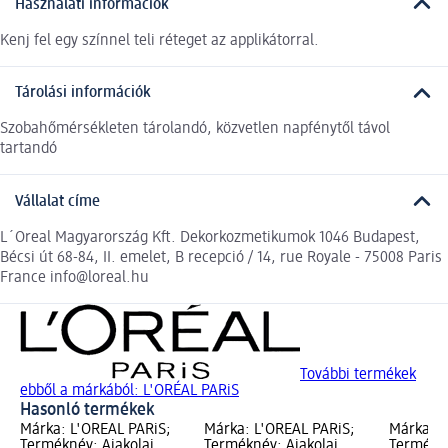
Használati információk
Kenj fel egy színnel teli réteget az applikátorral.
Tárolási információk
Szobahőmérsékleten tárolandó, közvetlen napfénytől távol
tartandó
Vállalat címe
L´Oreal Magyarország Kft. Dekorkozmetikumok 1046 Budapest,
Bécsi út 68-84, II. emelet, B recepció / 14, rue Royale - 75008 Paris
France info@loreal.hu
További termékek
ebből a márkából: L'ORÉAL PARiS
Hasonló termékek
Márka: L'ORÉAL PARiS;
Márka: L'ORÉAL PARiS;
Márka: L
Terméknév: Ajakolaj,
Terméknév: Ajakolaj,
Termékné