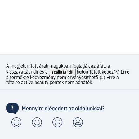
A megjelenített árak magukban foglalják az áfát, a
visszaváltási díj és a
szállítási díj
külön tételt képez
(§) Erre
a termékre kedvezmény nem érvényesíthető.
(#) Erre a
tételre active beauty pontok nem adhatók.
Mennyire elégedett az oldalunkkal?