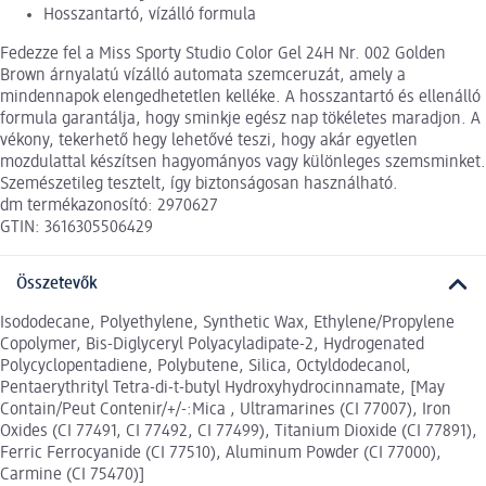
Hosszantartó, vízálló formula
Fedezze fel a Miss Sporty Studio Color Gel 24H Nr. 002 Golden
Brown árnyalatú vízálló automata szemceruzát, amely a
mindennapok elengedhetetlen kelléke. A hosszantartó és ellenálló
formula garantálja, hogy sminkje egész nap tökéletes maradjon. A
vékony, tekerhető hegy lehetővé teszi, hogy akár egyetlen
mozdulattal készítsen hagyományos vagy különleges szemsminket.
Szemészetileg tesztelt, így biztonságosan használható.
dm termékazonosító: 2970627
GTIN: 3616305506429
Összetevők
Isododecane, Polyethylene, Synthetic Wax, Ethylene/Propylene
Copolymer, Bis-Diglyceryl Polyacyladipate-2, Hydrogenated
Polycyclopentadiene, Polybutene, Silica, Octyldodecanol,
Pentaerythrityl Tetra-di-t-butyl Hydroxyhydrocinnamate, [May
Contain/Peut Contenir/+/-:Mica , Ultramarines (CI 77007), Iron
Oxides (CI 77491, CI 77492, CI 77499), Titanium Dioxide (CI 77891),
Ferric Ferrocyanide (CI 77510), Aluminum Powder (CI 77000),
Carmine (CI 75470)]