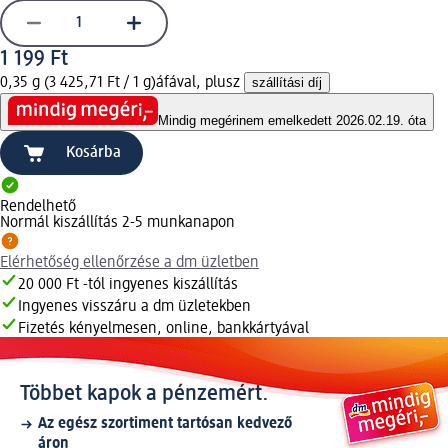
1 199 Ft
0,35 g (3 425,71 Ft / 1 g)
áfával, plusz
szállítási díj
Mindig megéri
nem emelkedett 2026.02.19. óta
Kosárba
Rendelhető
Normál kiszállítás 2-5 munkanapon
Elérhetőség ellenőrzése a dm üzletben
20 000 Ft -tól ingyenes kiszállítás
Ingyenes visszáru a dm üzletekben
Fizetés kényelmesen, online, bankkártyával
Többet kapok a pénzemért.
Az egész szortiment tartósan kedvező
áron