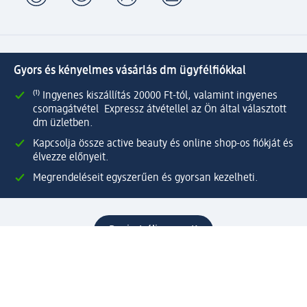
Gyors és kényelmes vásárlás dm ügyfélfiókkal
⁽¹⁾ Ingyenes kiszállítás 20000 Ft-tól, valamint ingyenes
csomagátvétel Expressz átvétellel az Ön által választott
dm üzletben.
Kapcsolja össze active beauty és online shop-os fiókját és
élvezze előnyeit.
Megrendeléseit egyszerűen és gyorsan kezelheti.
Regisztráljon most!
Kérdések és válaszok
Szolgáltatások
Ügyfélszolgálat
Fizetési lehetőségek