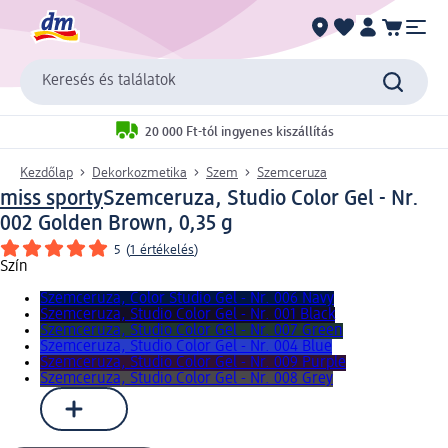
Keresés és találatok
20 000 Ft-tól ingyenes kiszállítás
Kezdőlap
Dekorkozmetika
Szem
Szemceruza
miss sporty
Szemceruza, Studio Color Gel - Nr.
002 Golden Brown, 0,35 g
5
(
1 értékelés
)
Szín
Szemceruza, Color Studio Gel - Nr. 006 Navy
Szemceruza, Studio Color Gel - Nr. 001 Black
Szemceruza, Studio Color Gel - Nr. 007 Green
Szemceruza, Studio Color Gel - Nr. 004 Blue
Szemceruza, Studio Color Gel - Nr. 009 Purple
Szemceruza, Studio Color Gel - Nr. 008 Grey