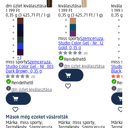
dm üzlet kiválasztása
kiválasztása
kiválasz
1 199 Ft
1 199 Ft
1 199 Ft
0,35 g (3 425,71 Ft / 1 g)
0,35 g (3 425,71 Ft / 1 g)
0,35 g (3
miss sporty
Szemceruza,
Studio Color Gel - Nr. 12
Gold, 0,35 g
(0)
+3
+3
Rendelhető
miss sporty
Szemceruza,
miss spo
dm üzlet kiválasztása
Studio Color Gel - Nr. 003
Studio Co
Dark Brown, 0,35 g
Black, 0,
(0)
Rendelhető
Rende
dm üzlet kiválasztása
dm üz
Mások még ezeket vásárolták
Márka: miss sporty;
Márka: miss sporty;
Márka: m
Terméknév: Szemceruza,
Terméknév: Szemceruza,
Termékné