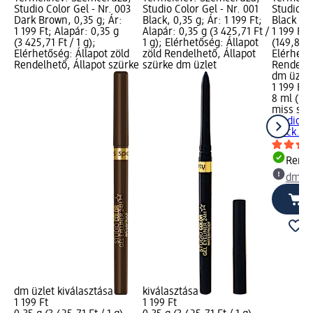
Studio Color Gel - Nr. 003
Studio Color Gel - Nr. 001
Studio L
Dark Brown, 0,35 g; Ár:
Black, 0,35 g; Ár: 1 199 Ft;
Black 001
1 199 Ft; Alapár: 0,35 g
Alapár: 0,35 g (3 425,71 Ft /
1 199 Ft;
(3 425,71 Ft / 1 g);
1 g); Elérhetőség: Állapot
(149,88 F
Elérhetőség: Állapot zöld
zöld Rendelhető, Állapot
Elérhető
Rendelhető, Állapot szürke
szürke dm üzlet
Rendelhe
dm üzlet
1 199 Ft
8 ml (149
miss spo
Studio L
Black...,
Rende
dm üz
dm üzlet kiválasztása
kiválasztása
1 199 Ft
1 199 Ft