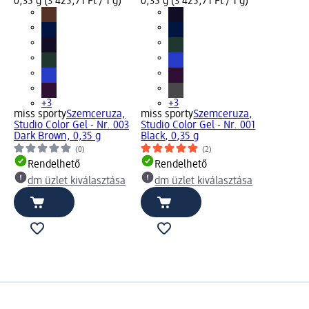
0,35 g (3 425,71 Ft / 1 g)
0,35 g (3 425,71 Ft / 1 g)
+3
+3
miss sporty
Szemceruza,
miss sporty
Szemceruza,
Studio Color Gel - Nr. 003
Studio Color Gel - Nr. 001
Dark Brown, 0,35 g
Black, 0,35 g
(0)
(2)
Rendelhető
Rendelhető
dm üzlet kiválasztása
dm üzlet kiválasztása