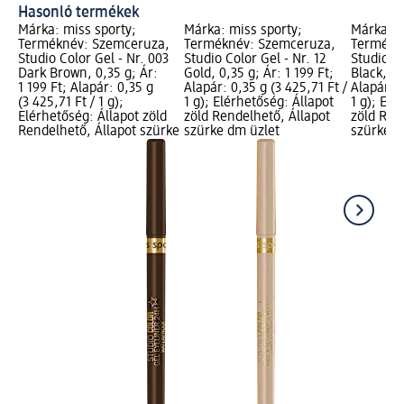
Hasonló termékek
Márka: miss sporty;
Márka: miss sporty;
Márka: m
Terméknév: Szemceruza,
Terméknév: Szemceruza,
Termékn
Studio Color Gel - Nr. 003
Studio Color Gel - Nr. 12
Studio Co
Dark Brown, 0,35 g; Ár:
Gold, 0,35 g; Ár: 1 199 Ft;
Black, 0,
1 199 Ft; Alapár: 0,35 g
Alapár: 0,35 g (3 425,71 Ft /
Alapár: 0
(3 425,71 Ft / 1 g);
1 g); Elérhetőség: Állapot
1 g); Elé
Elérhetőség: Állapot zöld
zöld Rendelhető, Állapot
zöld Ren
Rendelhető, Állapot szürke
szürke dm üzlet
szürke d