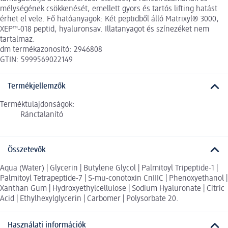
mélységének csökkenését, emellett gyors és tartós lifting hatást
érhet el vele. Fő hatóanyagok: Két peptidből álló Matrixyl® 3000,
XEP™-018 peptid, hyaluronsav. Illatanyagot és színezéket nem
tartalmaz.
dm termékazonosító: 2946808
GTIN: 5999569022149
Termékjellemzők
Terméktulajdonságok:
Ránctalanító
Összetevők
Aqua (Water) | Glycerin | Butylene Glycol | Palmitoyl Tripeptide-1 |
Palmitoyl Tetrapeptide-7 | S-mu-conotoxin CnIIIC | Phenoxyethanol |
Xanthan Gum | Hydroxyethylcellulose | Sodium Hyaluronate | Citric
Acid | Ethylhexylglycerin | Carbomer | Polysorbate 20.
Használati információk