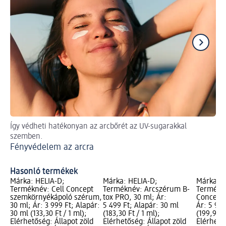
Így védheti hatékonyan az arcbőrét az UV-sugarakkal
A 
szemben.
köv
Fényvédelem az arcra
Ra
kö
Hasonló termékek
Márka: HELIA-D;
Márka: HELIA-D;
Márka: H
Terméknév: Cell Concept
Terméknév: Arcszérum B-
Termékné
szemkörnyékápoló szérum,
tox PRO, 30 ml; Ár:
Concept 
30 ml; Ár: 3 999 Ft; Alapár:
5 499 Ft; Alapár: 30 ml
Ár: 5 999
30 ml (133,30 Ft / 1 ml);
(183,30 Ft / 1 ml);
(199,97 F
Elérhetőség: Állapot zöld
Elérhetőség: Állapot zöld
Elérhető