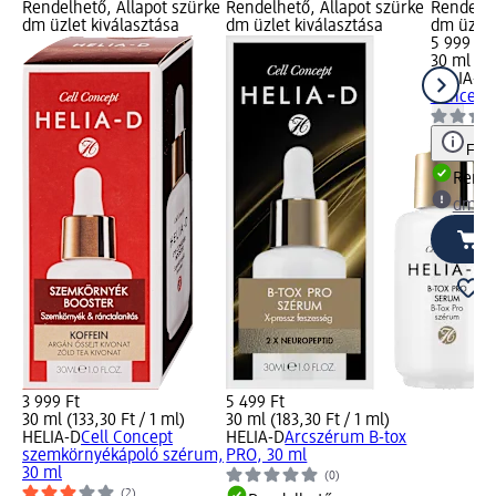
Rendelhető, Állapot szürke
Rendelhető, Állapot szürke
Rendelhe
dm üzlet kiválasztása
dm üzlet kiválasztása
dm üzlet
5 999 Ft
30 ml (19
HELIA-D
Concept 
Figy
Rende
dm üz
3 999 Ft
5 499 Ft
30 ml (133,30 Ft / 1 ml)
30 ml (183,30 Ft / 1 ml)
HELIA-D
Cell Concept
HELIA-D
Arcszérum B-tox
szemkörnyékápoló szérum,
PRO, 30 ml
30 ml
(0)
(2)