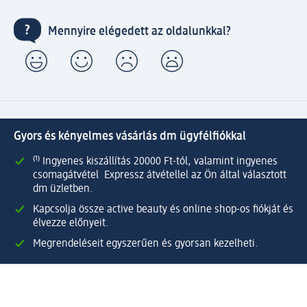
Mennyire elégedett az oldalunkkal?
Gyors és kényelmes vásárlás dm ügyfélfiókkal
⁽¹⁾ Ingyenes kiszállítás 20000 Ft-tól, valamint ingyenes
csomagátvétel Expressz átvétellel az Ön által választott
dm üzletben.
Kapcsolja össze active beauty és online shop-os fiókját és
élvezze előnyeit.
Megrendeléseit egyszerűen és gyorsan kezelheti.
Regisztráljon most!