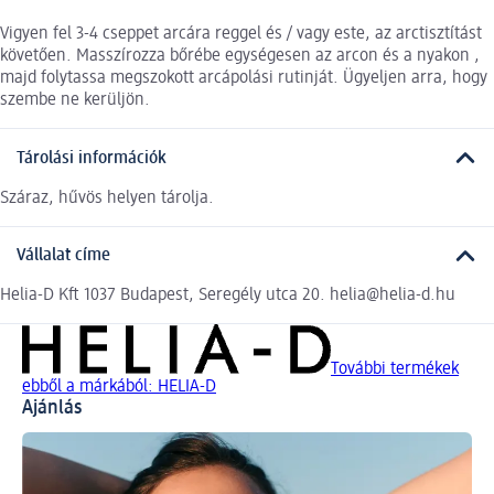
Vigyen fel 3-4 cseppet arcára reggel és / vagy este, az arctisztítást
követően. Masszírozza bőrébe egységesen az arcon és a nyakon ,
majd folytassa megszokott arcápolási rutinját. Ügyeljen arra, hogy
szembe ne kerüljön.
Tárolási információk
Száraz, hűvös helyen tárolja.
Vállalat címe
Helia-D Kft 1037 Budapest, Seregély utca 20. helia@helia-d.hu
További termékek
ebből a márkából: HELIA-D
Ajánlás