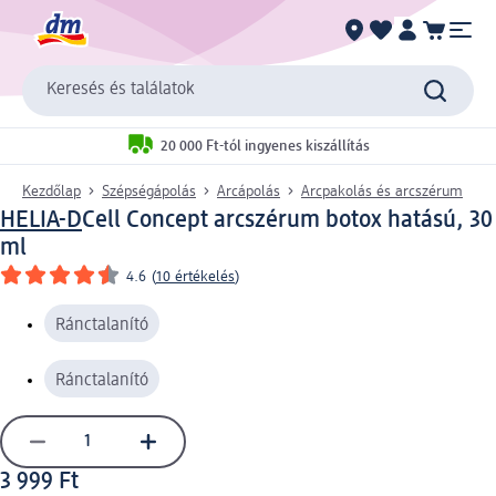
Keresés és találatok
20 000 Ft-tól ingyenes kiszállítás
Kezdőlap
Szépségápolás
Arcápolás
Arcpakolás és arcszérum
HELIA-D
Cell Concept arcszérum botox hatású, 30
ml
4.6
(
10 értékelés
)
Ránctalanító
Ránctalanító
3 999 Ft