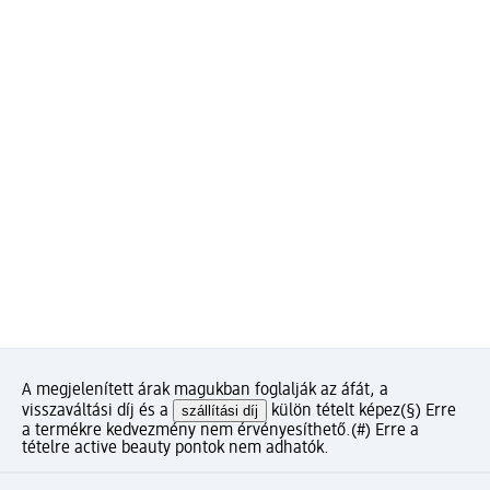
A megjelenített árak magukban foglalják az áfát, a
visszaváltási díj és a
szállítási díj
külön tételt képez
(§) Erre
a termékre kedvezmény nem érvényesíthető.
(#) Erre a
tételre active beauty pontok nem adhatók.