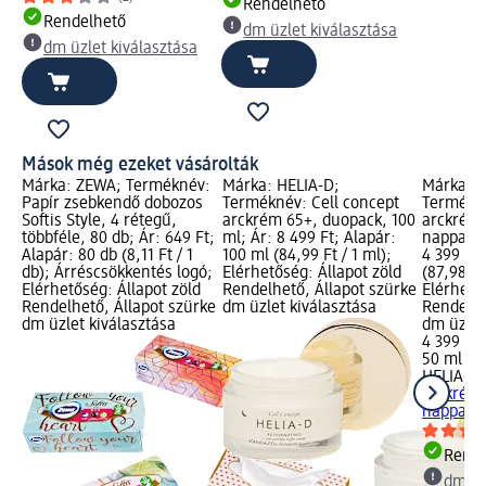
Rendelhető
Rendelhető
dm üzlet kiválasztása
dm üzlet kiválasztása
Mások még ezeket vásárolták
Márka: ZEWA; Terméknév:
Márka: HELIA-D;
Márka: H
Papír zsebkendő dobozos
Terméknév: Cell concept
Termékné
ál
Softis Style, 4 rétegű,
arckrém 65+, duopack, 100
arckrém,
t;
többféle, 80 db; Ár: 649 Ft;
ml; Ár: 8 499 Ft; Alapár:
nappali, 
 1
Alapár: 80 db (8,11 Ft / 1
100 ml (84,99 Ft / 1 ml);
4 399 Ft;
t
db); Árréscsökkentés logó;
Elérhetőség: Állapot zöld
(87,98 Ft
Elérhetőség: Állapot zöld
Rendelhető, Állapot szürke
Elérhető
Rendelhető, Állapot szürke
dm üzlet kiválasztása
Rendelhe
dm üzlet kiválasztása
dm üzlet
4 399 Ft
50 ml (87
HELIA-D
arckrém,
nappali,
Rende
dm üz