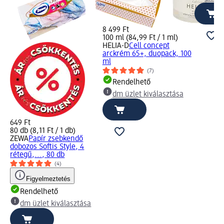
8 499 Ft
100 ml (84,99 Ft / 1 ml)
HELIA-D
Cell concept
arckrém 65+, duopack, 100
ml
(7)
Rendelhető
dm üzlet kiválasztása
,
 50
649 Ft
80 db (8,11 Ft / 1 db)
ZEWA
Papír zsebkendő
dobozos Softis Style, 4
rétegű,..., 80 db
(4)
Figyelmeztetés
Rendelhető
dm üzlet kiválasztása