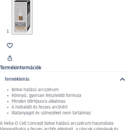
Termékinformációk
Termékleírás
Botox hatású arcszérum
Könnyű, gyorsan felszívódó formula
Minden bőrtípusra alkalmas
A hidratált és feszes arcőrért
Illatanyagot és színezéket nem tartalmaz
A Helia-D Cell Concept botox hatású arcszérum használata
támogathatja a feszes arcbőr elérését, a ráncok számának és