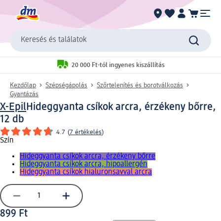
Keresés és találatok
20 000 Ft-tól ingyenes kiszállítás
Kezdőlap
Szépségápolás
Szőrtelenítés és borotválkozás
Gyantázás
X-Epil
Hideggyanta csíkok arcra, érzékeny bőrre,
12 db
4.7
(
7 értékelés
)
Szín
Hideggyanta csíkok arcra, érzékeny bőrre
Hideggyanta csíkok arcra, hipoallergén
Hideggyanta csíkok hialuronsavval arcra
899 Ft