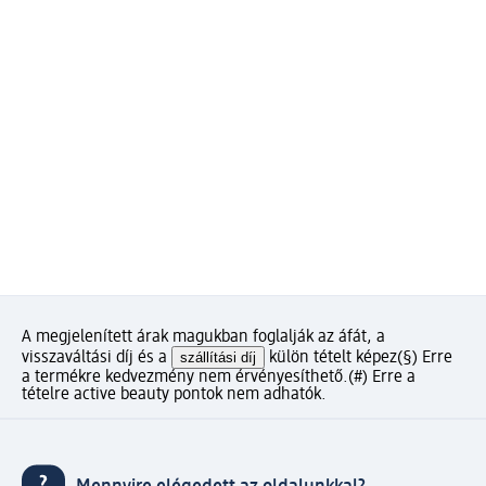
A megjelenített árak magukban foglalják az áfát, a
visszaváltási díj és a
szállítási díj
külön tételt képez
(§) Erre
a termékre kedvezmény nem érvényesíthető.
(#) Erre a
tételre active beauty pontok nem adhatók.