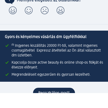
Mennyire elégedett az oldalunkkal?
Gyors és kényelmes vásárlás dm ügyfélfiókkal
⁽¹⁾ Ingyenes kiszállítás 20000 Ft-tól, valamint ingyenes
csomagátvétel Expressz átvétellel az Ön által választott
dm üzletben.
Kapcsolja össze active beauty és online shop-os fiókját és
élvezze előnyeit.
Megrendeléseit egyszerűen és gyorsan kezelheti.
Regisztráljon most!
Kérdések és válaszok