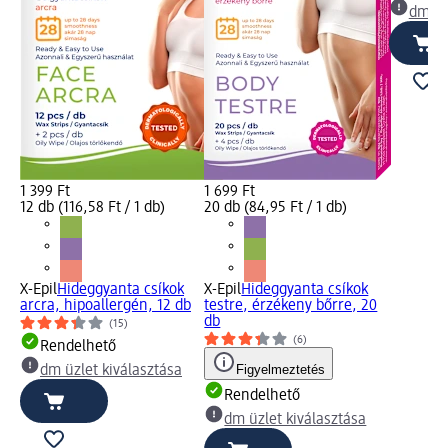
dm üz
1 399 Ft
1 699 Ft
12 db (116,58 Ft / 1 db)
20 db (84,95 Ft / 1 db)
X-Epil
Hideggyanta csíkok
X-Epil
Hideggyanta csíkok
arcra, hipoallergén, 12 db
testre, érzékeny bőrre, 20
db
(15)
(6)
Rendelhető
Figyelmeztetés
dm üzlet kiválasztása
Rendelhető
dm üzlet kiválasztása