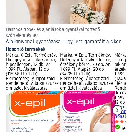
Hasznos tippek és ajánlások a gyantával történő
szőrtelenítéshez
A bikinivonal gyantázása – így lesz garantált a siker
Hasonló termékek
Márka: X-Epil; Terméknév:
Márka: X-Epil; Terméknév:
Márka: X
Hideggyanta csíkok arcra,
Hideggyanta csíkok testre,
Hideggya
hipoallergén, 12 db; Ár:
érzékeny bőrre, 20 db; Ár:
bikinivon
1 399 Ft; Alapár: 12 db
1 699 Ft; Alapár: 20 db
érzékeny
(116,58 Ft / 1 db);
(84,95 Ft / 1 db);
1 499 Ft;
Elérhetőség: Állapot zöld
Elérhetőség: Állapot zöld
(124,92 F
Rendelhető, Állapot szürke
Rendelhető, Állapot szürke
Elérhető
dm üzlet kiválasztása
dm üzlet kiválasztása
Rendelhe
dm üzlet
1 499 Ft
12 db (12
X-Epil
Hid
bikinivon
hónaljra,
Rende