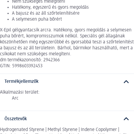
Nem szükséges melegíteni
Hatékony, egyszerű és gyors megoldás
A bajusz és az áll szőrtelenítésére
A selymesen puha bőrért
X-Epil gélgyantacsík arcra. Hatékony, gyors megoldás a selymesen
puha bőrért, kompromisszumok nélkül. Speciális gél állagának
köszönhetően még egyszerűbbé és gyorsabbá teszi a szőrtelenítést
a bajusz és az áll területein. Bárhol, bármikor használható, mert a
csíkokat nem szükséges melegíteni.
dm termékazonosító: 2942366
GTIN: 5998603392453
Termékjellemzők
Alkalmazási terület:
Arc
Összetevők
Hydrogenated Styrene | Methyl Styrene | Indene Copolymer |