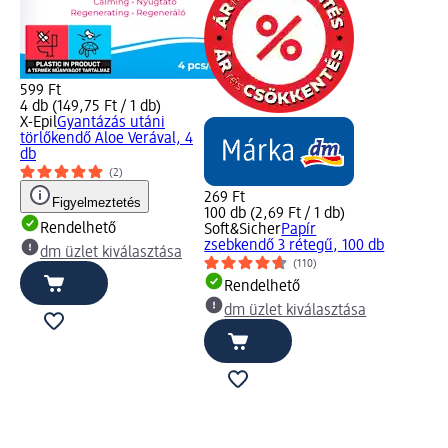
599 Ft
4 db (149,75 Ft / 1 db)
X-Epil
Gyantázás utáni
törlőkendő Aloe Verával, 4
db
(2)
269 Ft
Figyelmeztetés
100 db (2,69 Ft / 1 db)
Rendelhető
Soft&Sicher
Papír
zsebkendő 3 rétegű, 100 db
dm üzlet kiválasztása
(110)
Rendelhető
dm üzlet kiválasztása