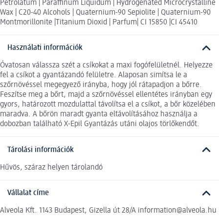
Petrolatum | Paraffinum Liquidum | Hydrogenated Microcrystalline
Wax | C20-40 Alcohols | Quaternium-90 Sepiolite | Quaternium-90
Montmorillonite |Titanium Dioxid | Parfum| CI 15850 |CI 45410
Használati információk
Óvatosan válassza szét a csíkokat a maxi fogófelületnél. Helyezze
fel a csíkot a gyantázandó felületre. Alaposan simítsa le a
szőrnövéssel megegyező irányba, hogy jól rátapadjon a bőrre.
Feszítse meg a bőrt, majd a szőrnövéssel ellentétes irányban egy
gyors, határozott mozdulattal távolítsa el a csíkot, a bőr közelében
maradva. A bőrön maradt gyanta eltávolításához használja a
dobozban található X-Epil Gyantázás utáni olajos törlőkendőt.
Tárolási információk
Hűvös, száraz helyen tárolandó
Vállalat címe
Alveola Kft. 1143 Budapest, Gizella út 28/A information@alveola.hu