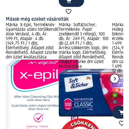
Mások még ezeket vásárolták
Márka: X-Epil; Terméknév:
Márka: Soft&Sicher;
Márka: X
Gyantázás utáni törlőkendő
Terméknév: Papír
Hideggya
Aloe Verával, 4 db; Ár:
zsebkendő 3 rétegű, 100
bikinivon
599 Ft; Alapár: 4 db
db; Ár: 269 Ft; Alapár: 100
érzékeny
(149,75 Ft / 1 db);
db (2,69 Ft / 1 db);
1 499 Ft;
Elérhetőség: Állapot zöld
Árréscsökkentés logó, dm
(124,92 F
Rendelhető, Állapot szürke
márka logó; Elérhetőség:
Elérhető
dm üzlet kiválasztása
Állapot zöld Rendelhető,
Rendelhe
Állapot szürke dm üzlet
dm üzlet
kiválasztása
1 499 Ft
12 db (12
X-Epil
Hid
bikinivon
hónaljra,
Rende
dm üz