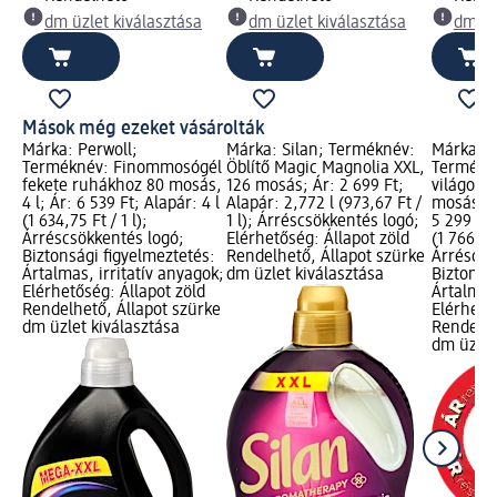
dm üzlet kiválasztása
dm üzlet kiválasztása
dm üz
Mások még ezeket vásárolták
Márka: Perwoll;
Márka: Silan; Terméknév:
Márka: P
Terméknév: Finommosógél
Öblítő Magic Magnolia XXL,
Termékn
fekete ruhákhoz 80 mosás,
126 mosás; Ár: 2 699 Ft;
világos 
4 l; Ár: 6 539 Ft; Alapár: 4 l
Alapár: 2,772 l (973,67 Ft /
mosás, 3
(1 634,75 Ft / 1 l);
1 l); Árréscsökkentés logó;
5 299 Ft;
Árréscsökkentés logó;
Elérhetőség: Állapot zöld
(1 766,33 
Biztonsági figyelmeztetés:
Rendelhető, Állapot szürke
Árréscsö
Ártalmas, irritatív anyagok;
dm üzlet kiválasztása
Biztonsá
Elérhetőség: Állapot zöld
Ártalmas,
Rendelhető, Állapot szürke
Elérhető
dm üzlet kiválasztása
Rendelhe
dm üzlet