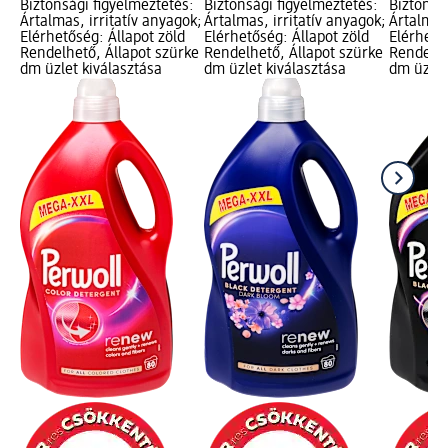
Biztonsági figyelmeztetés:
Biztonsági figyelmeztetés:
Biztonsá
Ártalmas, irritatív anyagok;
Ártalmas, irritatív anyagok;
Ártalmas,
Elérhetőség: Állapot zöld
Elérhetőség: Állapot zöld
Elérhető
Rendelhető, Állapot szürke
Rendelhető, Állapot szürke
Rendelhe
dm üzlet kiválasztása
dm üzlet kiválasztása
dm üzlet