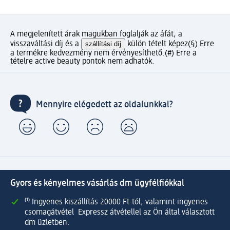
A megjelenített árak magukban foglalják az áfát, a
visszaváltási díj és a
szállítási díj
külön tételt képez
(§) Erre
a termékre kedvezmény nem érvényesíthető.
(#) Erre a
tételre active beauty pontok nem adhatók.
Mennyire elégedett az oldalunkkal?
Gyors és kényelmes vásárlás dm ügyfélfiókkal
⁽¹⁾ Ingyenes kiszállítás 20000 Ft-tól, valamint ingyenes
csomagátvétel Expressz átvétellel az Ön által választott
dm üzletben.