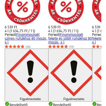
6 539 Ft
6 539 Ft
6 539 Ft
4 l (1 634,75 Ft / 1 l)
4 l (1 634,75 Ft / 1 l)
4 l (1 634
Perwoll
Finommosógél
Perwoll
Finommosógél
Perwoll
F
színes ruhákhoz 80 mosás,
fekete és sötét ruhákhoz 80
fekete r
4 l
mosás, 4 l
4 l
(26)
(33)
Figyelmeztetés
Figyelmeztetés
Rendelhető
Rendelhető
Rende