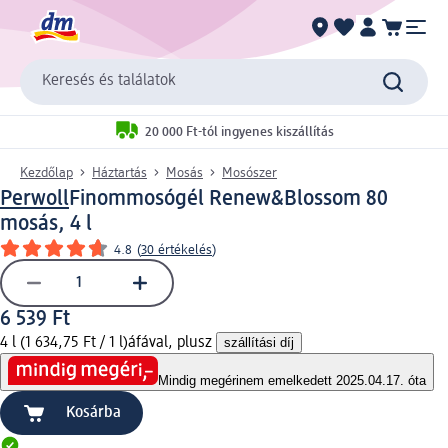
Keresés és találatok
20 000 Ft-tól ingyenes kiszállítás
Kezdőlap
Háztartás
Mosás
Mosószer
Perwoll
Finommosógél Renew&Blossom 80
mosás, 4 l
4.8
(
30 értékelés
)
6 539 Ft
4 l (1 634,75 Ft / 1 l)
áfával, plusz
szállítási díj
Mindig megéri
nem emelkedett 2025.04.17. óta
Kosárba