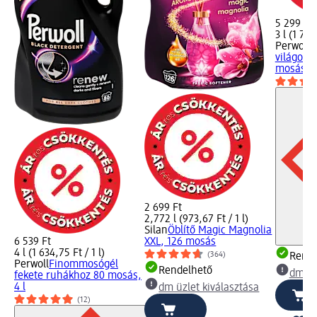
5 299 Ft
3 l (1 766
Perwoll
F
világos 
mosás, 3
2 699 Ft
2,772 l (973,67 Ft / 1 l)
Silan
Öblítő Magic Magnolia
6 539 Ft
XXL, 126 mosás
4 l (1 634,75 Ft / 1 l)
(364)
Rende
Perwoll
Finommosógél
Rendelhető
dm üz
fekete ruhákhoz 80 mosás,
4 l
dm üzlet kiválasztása
(12)