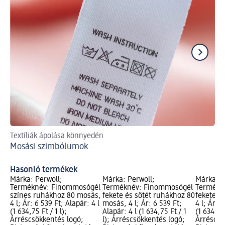
Textíliák ápolása könnyedén
Íg
Mosási szimbólumok
Fü
Hasonló termékek
Márka: Perwoll;
Márka: Perwoll;
Márka: P
Terméknév: Finommosógél
Terméknév: Finommosógél
Termékn
színes ruhákhoz 80 mosás,
fekete és sötét ruhákhoz 80
fekete r
4 l; Ár: 6 539 Ft; Alapár: 4 l
mosás, 4 l; Ár: 6 539 Ft;
4 l; Ár: 
(1 634,75 Ft / 1 l);
Alapár: 4 l (1 634,75 Ft / 1
(1 634,75 
Árréscsökkentés logó;
l); Árréscsökkentés logó;
Árréscsö