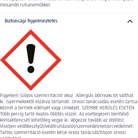
mosandó ruhaneműkkel.
Biztonsági figyelmeztetés
Figyelem Súlyos szemirritációt okoz. Allergiás bőrreakciót válthat
ki. Gyermekektől elzárva tartandó. Orvosi tanácsadás esetén tartsa
kéznél a termék edényét vagy címkéjét. SZEMBE KERÜLÉS ESETÉN:
Több percig tartó óvatos öblítés vízzel. Az esetlegesen bentlévő
kontaktlencsét lehetőleg vegye ki. Végezze tovább az öblítést.
Viseljen védőkesztyűt/védőruházatot/szemvédelmet/arcvédelmet.
Tartós szemirritáció esetén kérje orvos tanácsát/hívjon orvosi