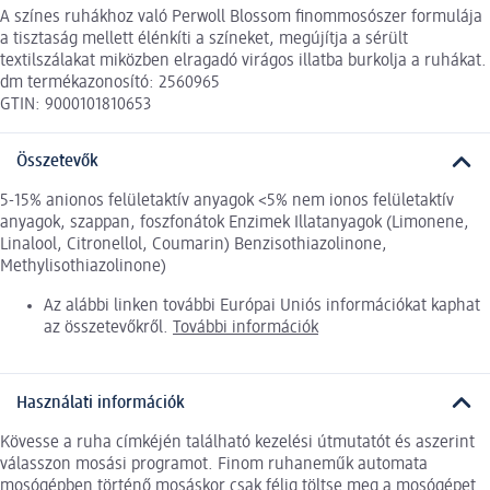
A színes ruhákhoz való Perwoll Blossom finommosószer formulája
a tisztaság mellett élénkíti a színeket, megújítja a sérült
textilszálakat miközben elragadó virágos illatba burkolja a ruhákat.
dm termékazonosító: 2560965
GTIN: 9000101810653
Összetevők
5-15% anionos felületaktív anyagok <5% nem ionos felületaktív
anyagok, szappan, foszfonátok Enzimek Illatanyagok (Limonene,
Linalool, Citronellol, Coumarin) Benzisothiazolinone,
Methylisothiazolinone)
Az alábbi linken további Európai Uniós információkat kaphat
az összetevőkről.
További információk
Használati információk
Kövesse a ruha címkéjén található kezelési útmutatót és aszerint
válasszon mosási programot. Finom ruhaneműk automata
mosógépben történő mosáskor csak félig töltse meg a mosógépet