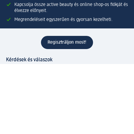
Kapcsolja össze active beauty és online shop-os fiókját és
élvezze előnyeit.
Megrendeléseit egyszerűen és gyorsan kezelheti.
Regisztráljon most!
Kérdések és válaszok
Szolgáltatások
Ügyfélszolgálat
Fizetési lehetőségek
Szállítási és átvételi lehetőségek
Visszaküldés, visszatérítés
Hibás termék reklamáció
Csomagkövetés
Vállalatról
Vállalat
Vállalati felelősségvállalás
Karrier
Sajtószoba
Díjaink
Támogatási stratégia