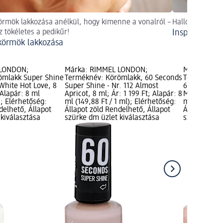
örmök lakkozása anélkül, hogy kimenne a vonalról –
Halloweeni kör
sz tökéletes a pedikűr!
Inspirációk a
körmök lakkozása
 LONDON;
Márka: RIMMEL LONDON;
Márka: RIM
ömlakk Super Shine
Terméknév: Körömlakk, 60 Seconds
Terméknév:
 White Hot Love, 8
Super Shine - Nr. 112 Almost
60 sec - Nr
 Alapár: 8 ml
Apricot, 8 ml; Ár: 1 199 Ft; Alapár: 8
Music, 8 ml;
); Elérhetőség:
ml (149,88 Ft / 1 ml); Elérhetőség:
ml (149,88 F
delhető, Állapot
Állapot zöld Rendelhető, Állapot
Állapot zöld
kiválasztása
szürke dm üzlet kiválasztása
szürke dm ü