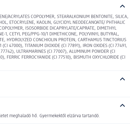
RENE/ACRYLATES COPOLYMER, STEARALKONIUM BENTONITE, SILICA,
HOL, ETOCRYLENE, KAOLIN, GLYCIDYL NEODECANOATE/ PHTHALIC
 COPOLYMER, ISOSORBIDE DICAPRYLATE/CAPRATE, DIMETHYL
-1, CETYL PEG/PPG-10/1 DIMETHICONE, POLYVINYL BUTYRAL,
TE, HYDROLYZED CONCHIOLIN PROTEIN, CARTHAMUS TINCTORIUS
CI 47000), TITANIUM DIOXIDE (CI 77891), IRON OXIDES (CI 77491,
CI 77742), ULTRAMARINES (CI 77007), ALUMINUM POWDER (CI
80), FERRIC FERROCYANIDE (CI 77510), BISMUTH OXYCHLORIDE (CI
ékletet meghaladó hő. Gyermekektől elzárva tartandó.