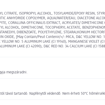
TYL CITRATE, ISOPROPYL ALCOHOL, TOSYLAMIDE/EPOXY RESIN, STY
LITIC ANHYDRIDE COPOLYMER, AQUA/WATER/EAU, DIACETONE ALCO
TE, CORALLINA OFFICINALIS EXTRACT, ACRYLATES/ DIMETHICONE
UTYL ALCOHOL, DIMETHICONE, TOCOPHERYL ACETATE, BENZOPHENONE
TANEDIYL DIBENZOATE, POLYETHYLENE, STEARALKONIUM HECTORI
OXIDE, [May Contain/Peut Contenir/+/-:MICA, D&C YELLOW NO. 11 (
D&C YELLOW NO. 5 ALUMINUM LAKE (CI 19140), MANGANESE VIOLET (
 ALUMINUM LAKE (CI 42090), D&C RED NO. 34 CALCIUM LAKE (CI 158
agyja megszáradni.
orrástól távol tartandó. Napfénytől védendő. Nem érheti 50°C hőmérs