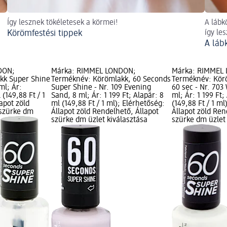
Így lesznek tökéletesek a körmei!
A lábk
Körömfestési tippek
így le
A láb
DON;
Márka: RIMMEL LONDON;
Márka: RIMMEL
kk Super Shine
Terméknév: Körömlakk, 60 Seconds
Terméknév: Kör
ml; Ár:
Super Shine - Nr. 109 Evening
60 sec - Nr. 703
 (149,88 Ft / 1
Sand, 8 ml; Ár: 1 199 Ft; Alapár: 8
ml; Ár: 1 199 Ft;
apot zöld
ml (149,88 Ft / 1 ml); Elérhetőség:
(149,88 Ft / 1 ml
 szürke dm
Állapot zöld Rendelhető, Állapot
Állapot zöld Ren
szürke dm üzlet kiválasztása
szürke dm üzlet 