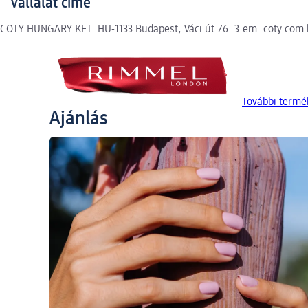
Vállalat címe
COTY HUNGARY KFT. HU-1133 Budapest, Váci út 76. 3.em. coty.com h
További term
Ajánlás