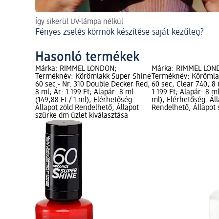
Így sikerül UV-lámpa nélkül
Fényes zselés körmök készítése saját kezűleg?
Hasonló termékek
Márka: RIMMEL LONDON;
Márka: RIMMEL LON
Terméknév: Körömlakk Super Shine
Terméknév: Körömla
60 sec - Nr. 310 Double Decker Red,
60 sec, Clear 740, 8 
8 ml; Ár: 1 199 Ft; Alapár: 8 ml
1 199 Ft; Alapár: 8 ml
(149,88 Ft / 1 ml); Elérhetőség:
ml); Elérhetőség: Áll
Állapot zöld Rendelhető, Állapot
Rendelhető, Állapot
szürke dm üzlet kiválasztása