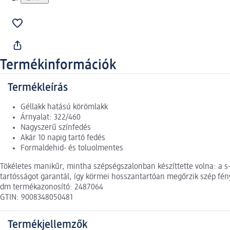
Termékinformációk
Termékleírás
Géllakk hatású körömlakk
Árnyalat: 322/460
Nagyszerű színfedés
Akár 10 napig tartó fedés
Formaldehid- és toluolmentes
Tökéletes manikűr, mintha szépségszalonban készíttette volna: a s-h
tartósságot garantál, így körmei hosszantartóan megőrzik szép fén
dm termékazonosító: 2487064
GTIN: 9008348050481
Termékjellemzők