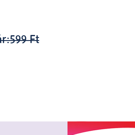
ár:
599 Ft