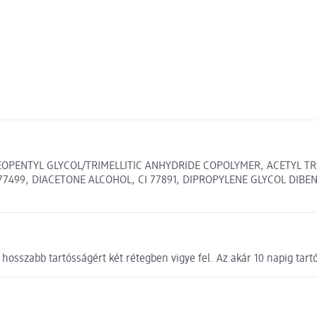
NEOPENTYL GLYCOL/TRIMELLITIC ANHYDRIDE COPOLYMER, ACETYL TR
499, DIACETONE ALCOHOL, CI 77891, DIPROPYLENE GLYCOL DIBENZO
hosszabb tartósságért két rétegben vigye fel. Az akár 10 napig tartó