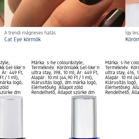
A trendi mágneses hatás
Így le
Cat Eye körmök
Köröm
tyle;
Márka: s-he colour&style;
Márka: s-he colo
k Gel-like'n
Terméknév: Körömlakk Gel-like'n
Terméknév: Körö
; Ár: 449 Ft;
ultra stay, 398, 10 ml; Ár: 449 Ft;
ultra stay, 416, 
t / 1 ml);
Alapár: 10 ml (44,90 Ft / 1 ml);
Alapár: 10 ml (44
márka logó;
Kiárusítás logó, dm márka logó;
Kiárusítás logó
 zöld
Elérhetőség: Állapot zöld
Elérhetőség: Áll
 szürke dm
Rendelhető, Állapot szürke dm
Rendelhető, Áll