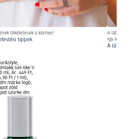
sznek tökéletesek a körmei!
A lábkörmök la
festési tippek
így lesz tökélet
A lábkörmök 
ur&style;
mlakk Gel-like'n
10 ml; Ár: 449 Ft;
,90 Ft / 1 ml);
, dm márka logó;
apot zöld
apot szürke dm