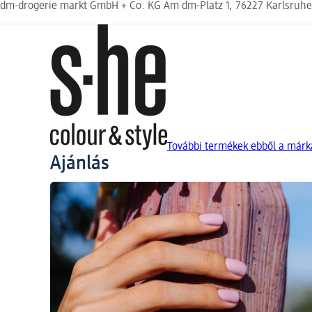
dm-drogerie markt GmbH + Co. KG Am dm-Platz 1, 76227 Karlsruh
További termékek ebből a márká
Ajánlás