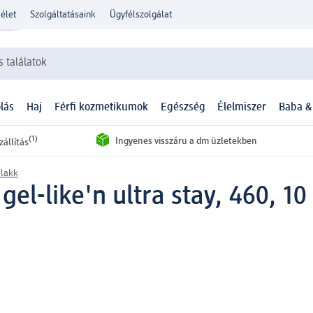
élet
Szolgáltatásaink
Ügyfélszolgálat
 találatok
lás
Haj
Férfi kozmetikumok
Egészség
Élelmiszer
Baba &
(1)
Ingyenes visszáru a dm üzletekben
zállítás
lakk
el-like'n ultra stay, 460, 10