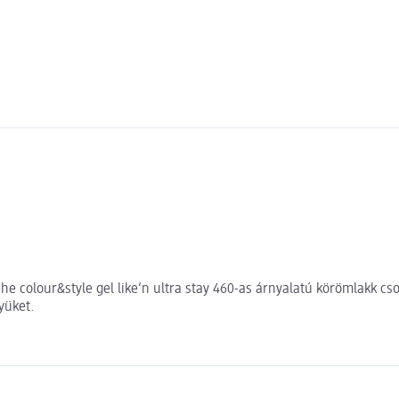
e colour&style gel like‘n ultra stay 460-as árnyalatú körömlakk cso
yüket.