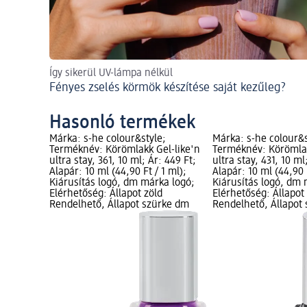
Így sikerül UV-lámpa nélkül
Fényes zselés körmök készítése saját kezűleg?
Hasonló termékek
Márka: s-he colour&style;
Márka: s-he colour&s
Terméknév: Körömlakk Gel-like'n
Terméknév: Körömlak
ultra stay, 361, 10 ml; Ár: 449 Ft;
ultra stay, 431, 10 ml
Alapár: 10 ml (44,90 Ft / 1 ml);
Alapár: 10 ml (44,90 F
Kiárusítás logó, dm márka logó;
Kiárusítás logó, dm 
Elérhetőség: Állapot zöld
Elérhetőség: Állapot
Rendelhető, Állapot szürke dm
Rendelhető, Állapot