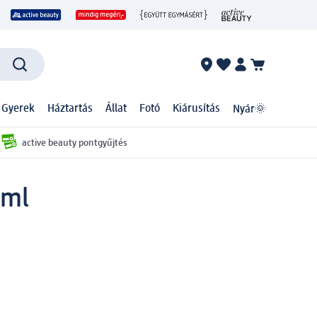
 Gyerek
Háztartás
Állat
Fotó
Kiárusítás
Nyár🌞
active beauty pontgyűjtés
 ml