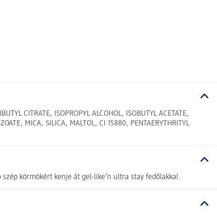
IBUTYL CITRATE, ISOPROPYL ALCOHOL, ISOBUTYL ACETATE,
ATE, MICA, SILICA, MALTOL, CI 15880, PENTAERYTHRITYL
 szép körmökért kenje át gel-like’n ultra stay fedőlakkal.