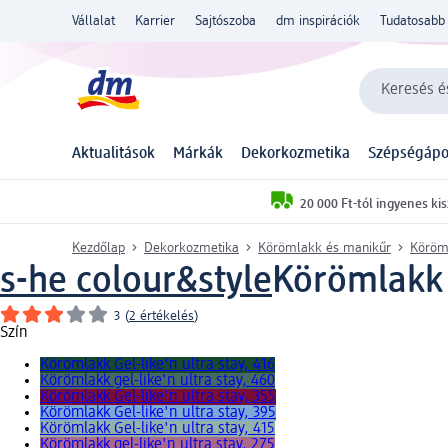
Vállalat
Karrier
Sajtószoba
dm inspirációk
Tudatosabb 
Keresés és
Aktualitások
Márkák
Dekorkozmetika
Szépségápo
20 000 Ft-tól ingyenes kis
Kezdőlap
Dekorkozmetika
Körömlakk és manikűr
Köröm
s-he colour&style
Körömlakk g
3
(
2 értékelés
)
Szín
Körömlakk Gel-like'n ultra stay, 416
Körömlakk gel-like'n ultra stay, 460
Körömlakk Gel-like'n ultra stay, 355
Körömlakk Gel-like'n ultra stay, 395
Körömlakk Gel-like'n ultra stay, 415
Körömlakk gel-like'n ultra stay, 275