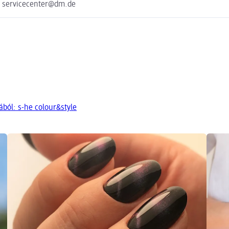
e servicecenter@dm.de
ból: s-he colour&style