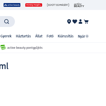
 Gyerek
Háztartás
Állat
Fotó
Kiárusítás
Nyár🌞
active beauty pontgyűjtés
 ml