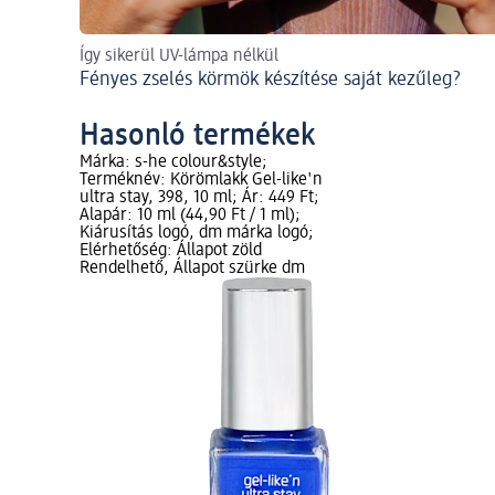
Így sikerül UV-lámpa nélkül
Fényes zselés körmök készítése saját kezűleg?
Hasonló termékek
Márka: s-he colour&style;
Terméknév: Körömlakk Gel-like'n
ultra stay, 398, 10 ml; Ár: 449 Ft;
Alapár: 10 ml (44,90 Ft / 1 ml);
Kiárusítás logó, dm márka logó;
Elérhetőség: Állapot zöld
Rendelhető, Állapot szürke dm