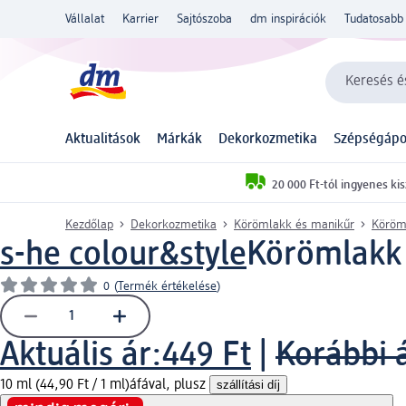
Vállalat
Karrier
Sajtószoba
dm inspirációk
Tudatosabb 
Keresés és
Aktualitások
Márkák
Dekorkozmetika
Szépségápo
20 000 Ft-tól ingyenes kis
Kezdőlap
Dekorkozmetika
Körömlakk és manikűr
Köröm
s-he colour&style
Körömlakk G
0
(
Termék értékelése
)
Aktuális ár:
449 Ft
|
Korábbi 
10 ml (44,90 Ft / 1 ml)
áfával, plusz
szállítási díj