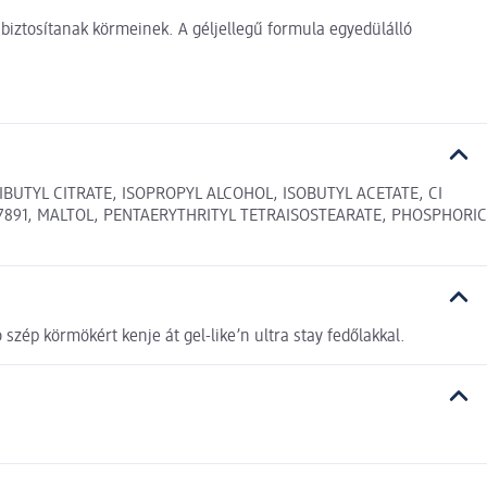
 biztosítanak körmeinek. A géljellegű formula egyedülálló
BUTYL CITRATE, ISOPROPYL ALCOHOL, ISOBUTYL ACETATE, CI
7891, MALTOL, PENTAERYTHRITYL TETRAISOSTEARATE, PHOSPHORIC
 szép körmökért kenje át gel-like’n ultra stay fedőlakkal.