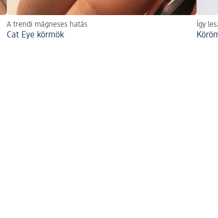
A trendi mágneses hatás
Így le
Cat Eye körmök
Köröm