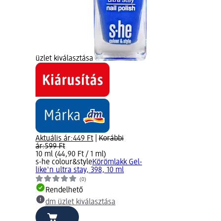
üzlet kiválasztása
Aktuális ár:
449 Ft
|
Korábbi
ár:
599 Ft
10 ml (44,90 Ft / 1 ml)
s-he colour&style
Körömlakk Gel-
like'n ultra stay, 398, 10 ml
(0)
Rendelhető
dm üzlet kiválasztása