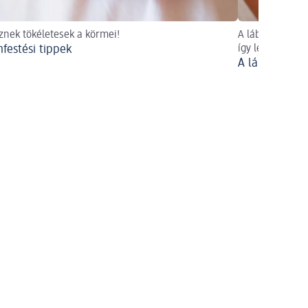
sznek tökéletesek a körmei!
A lábkörmök la
festési tippek
így lesz tökélet
A lábkörmök 