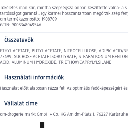
Tökéletes manikűr, mintha szépségszalonban készíttette volna: a s-
tartósságot garantál, így körmei hosszantartóan megőrzik szép fén
dm termékazonosító: 1908709
GTIN: 9008348049546
Összetevők
ETHYL ACETATE, BUTYL ACETATE, NITROCELLULOSE, ADIPIC ACID/N
77499, SUCROSE ACETATE ISOBUTYRATE, STEARALKONIUM BENTONI
ACID, ALUMINUM HYDROXIDE, TRIETHOXYCAPRYLYLSILANE
Használati információk
Használat előtt alaposan rázza fel! Az optimális fedőképességért és 
Vállalat címe
dm-drogerie markt GmbH + Co. KG Am dm-Platz 1, 76227 Karlsruh