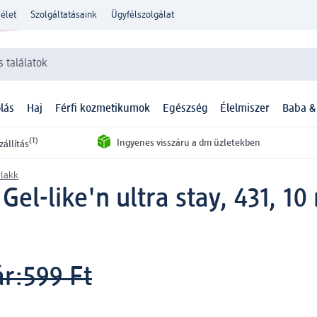
élet
Szolgáltatásaink
Ügyfélszolgálat
 találatok
lás
Haj
Férfi kozmetikumok
Egészség
Élelmiszer
Baba &
(1)
Ingyenes visszáru a dm üzletekben
zállítás
lakk
el-like'n ultra stay, 431, 10
ár:
599 Ft