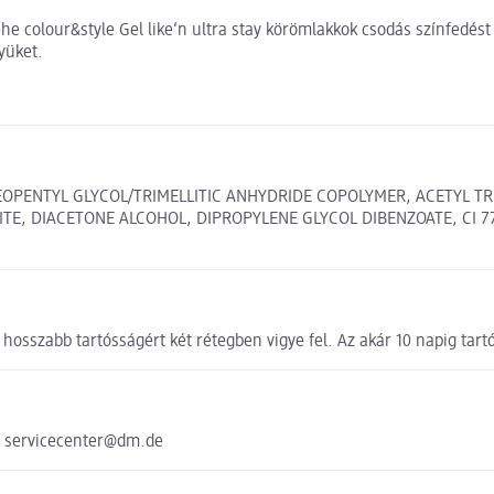
he colour&style Gel like‘n ultra stay körömlakkok csodás színfedést
yüket.
EOPENTYL GLYCOL/TRIMELLITIC ANHYDRIDE COPOLYMER, ACETYL TRI
TE, DIACETONE ALCOHOL, DIPROPYLENE GLYCOL DIBENZOATE, CI 7
hosszabb tartósságért két rétegben vigye fel. Az akár 10 napig tartó
e servicecenter@dm.de