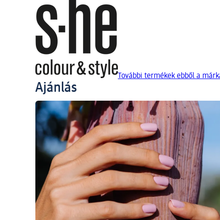
További termékek ebből a márká
Ajánlás