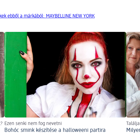
ékek ebből a márkából: MAYBELLINE NEW YORK
t?
Ezen senki nem fog nevetni
Találj
Bohóc smink készítése a halloweeni partira
Milye