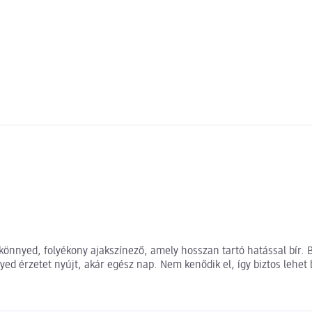
 könnyed, folyékony ajakszínező, amely hosszan tartó hatással bír. 
yed érzetet nyújt, akár egész nap. Nem kenődik el, így biztos lehe