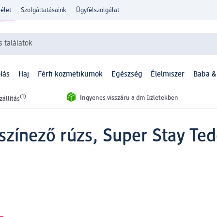
élet
Szolgáltatásaink
Ügyfélszolgálat
 találatok
lás
Haj
Férfi kozmetikumok
Egészség
Élelmiszer
Baba &
(1)
Ingyenes visszáru a dm üzletekben
zállítás
színező rúzs, Super Stay Tedd