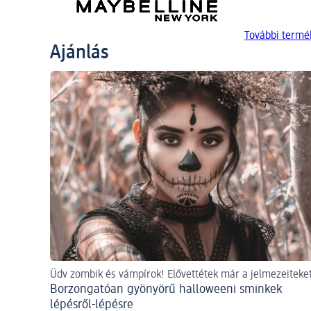
További term
Ajánlás
Üdv zombik és vámpírok! Elővettétek már a jelmezeiteke
Borzongatóan gyönyörű halloweeni sminkek
lépésről-lépésre