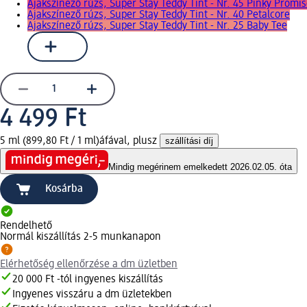
Ajakszínező rúzs, Super Stay Teddy Tint - Nr. 45 Pinky Promi
Ajakszínező rúzs, Super Stay Teddy Tint - Nr. 40 Petalcore
Ajakszínező rúzs, Super Stay Teddy Tint - Nr. 25 Baby Tee
4 499 Ft
5 ml (899,80 Ft / 1 ml)
áfával, plusz
szállítási díj
Mindig megéri
nem emelkedett 2026.02.05. óta
Kosárba
Rendelhető
Normál kiszállítás 2-5 munkanapon
Elérhetőség ellenőrzése a dm üzletben
20 000 Ft -tól ingyenes kiszállítás
Ingyenes visszáru a dm üzletekben