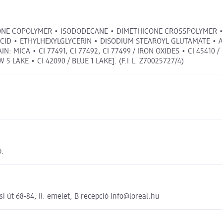
CONE COPOLYMER • ISODODECANE • DIMETHICONE CROSSPOLYMER •
 ACID • ETHYLHEXYLGLYCERIN • DISODIUM STEAROYL GLUTAMATE • 
CA • CI 77491, CI 77492, CI 77499 / IRON OXIDES • CI 45410 / RE
 5 LAKE • CI 42090 / BLUE 1 LAKE]. (F.I.L. Z70025727/4)
ó.
út 68-84, II. emelet, B recepció info@loreal.hu