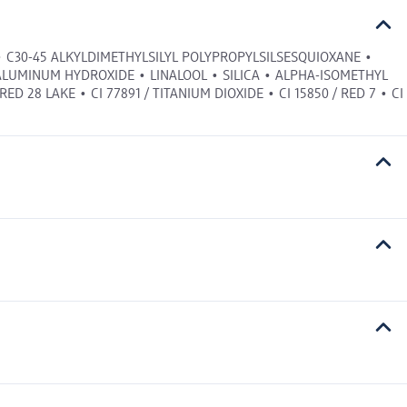
 C30-45 ALKYLDIMETHYLSILYL POLYPROPYLSILSESQUIOXANE •
ALUMINUM HYDROXIDE • LINALOOL • SILICA • ALPHA-ISOMETHYL
D 28 LAKE • CI 77891 / TITANIUM DIOXIDE • CI 15850 / RED 7 • CI