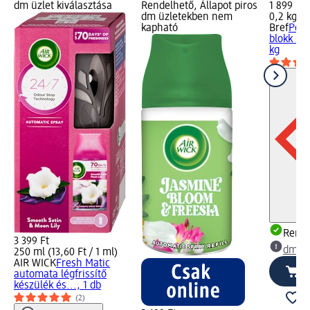
dm üzlet kiválasztása
Rendelhető, Állapot piros
1 899 Ft
dm üzletekben nem
0,2 kg (9
kapható
Bref
Powe
blokk Oce
kg
Rende
3 399 Ft
dm üz
250 ml (13,60 Ft / 1 ml)
AIR WICK
Fresh Matic
automata légfrissítő
készülék és..., 1 db
(2)