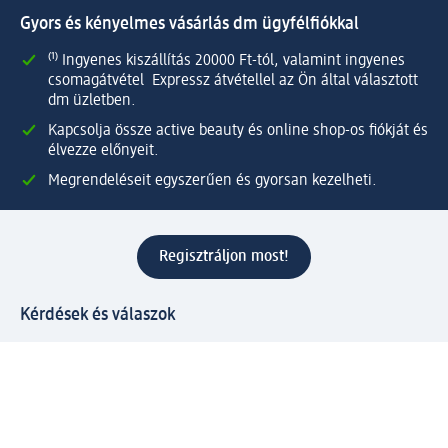
Gyors és kényelmes vásárlás dm ügyfélfiókkal
⁽¹⁾ Ingyenes kiszállítás 20000 Ft-tól, valamint ingyenes
csomagátvétel Expressz átvétellel az Ön által választott
dm üzletben.
Kapcsolja össze active beauty és online shop-os fiókját és
élvezze előnyeit.
Megrendeléseit egyszerűen és gyorsan kezelheti.
Regisztráljon most!
Kérdések és válaszok
Szolgáltatások
Ügyfélszolgálat
Fizetési lehetőségek
Szállítási és átvételi lehetőségek
Visszaküldés, visszatérítés
Hibás termék reklamáció
Csomagkövetés