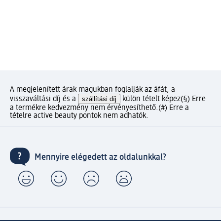
A megjelenített árak magukban foglalják az áfát, a
visszaváltási díj és a
szállítási díj
külön tételt képez
(§) Erre
a termékre kedvezmény nem érvényesíthető.
(#) Erre a
tételre active beauty pontok nem adhatók.
Mennyire elégedett az oldalunkkal?