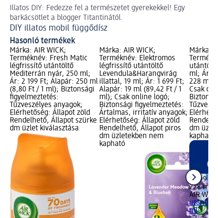
Illatos DIY: Fedezze fel a természetet gyerekekkel! Egy
Tö
barkácsötlet a blogger Titantinától.
Ké
DIY illatos mobil függődísz
Hasonló termékek
Márka: AIR WICK;
Márka: AIR WICK;
Márka: A
Terméknév: Fresh Matic
Terméknév: Elektromos
Termékné
légfrissítő utántöltő
légfrissítő utántöltő
utántölt
Mediterrán nyár, 250 ml;
Levendula&Harangvirág
ml; Ár: 2
Ár: 2 199 Ft; Alapár: 250 ml
illattal, 19 ml; Ár: 1 699 Ft;
228 ml (1
(8,80 Ft / 1 ml); Biztonsági
Alapár: 19 ml (89,42 Ft / 1
Csak onl
figyelmeztetés:
ml); Csak online logó;
Biztonsá
Tűzveszélyes anyagok;
Biztonsági figyelmeztetés:
Tűzveszé
Elérhetőség: Állapot zöld
Ártalmas, irritatív anyagok;
Elérhető
Rendelhető, Állapot szürke
Elérhetőség: Állapot zöld
Rendelhe
dm üzlet kiválasztása
Rendelhető, Állapot piros
dm üzle
dm üzletekben nem
kapható
kapható
2 499 Ft
228 ml (1
AIR WIC
utántölt
ml