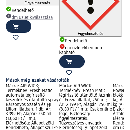
Figyelmeztetés
Rendelhető
dm üzlet kiválasztása
Figyelmeztetés
Rendelhető
dm üzletekben nem
kapható
Mások még ezeket vásárolták
Márka: AIR WICK;
Márka: AIR WICK;
Márka: B
Terméknév: Fresh Matic
Terméknév: Fresh Matic
Power Ak
automata légfrissítő
légfrissítő utántöltő Jázmin
blokk Oce
készülék és utántöltő spray
és Frézia illattal, 250 ml;
kg; Ár: 1
Bársonyos Szatén és Éji
Ár: 2 199 Ft; Alapár: 250 ml
kg (9 495
Liliom illatban, 1 db; Ár:
(8,80 Ft / 1 ml); Csak online
Biztonsá
3 399 Ft; Alapár: 250 ml
logó; Biztonsági
Ártalmas,
(13,60 Ft / 1 ml);
figyelmeztetés:
Elérhető
Elérhetőség: Állapot zöld
Tűzveszélyes anyagok;
Rendelhe
Rendelhető, Állapot szürke
Elérhetőség: Állapot zöld
dm üzlet