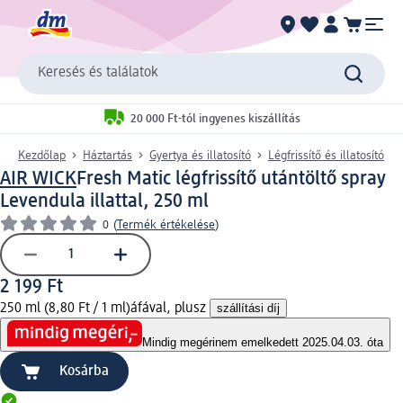
Keresés és találatok
20 000 Ft-tól ingyenes kiszállítás
Kezdőlap
Háztartás
Gyertya és illatosító
Légfrissítő és illatosító
AIR WICK
Fresh Matic légfrissítő utántöltő spray
Levendula illattal, 250 ml
0
(
Termék értékelése
)
2 199 Ft
250 ml (8,80 Ft / 1 ml)
áfával, plusz
szállítási díj
Mindig megéri
nem emelkedett 2025.04.03. óta
Kosárba