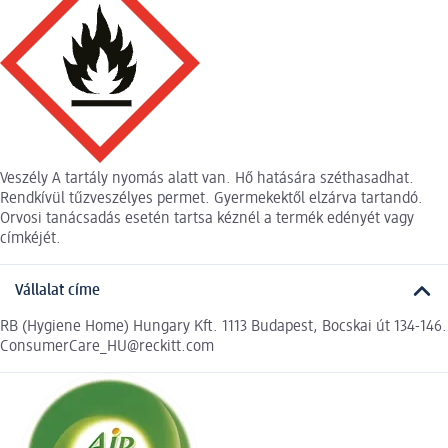
Veszély A tartály nyomás alatt van. Hő hatására széthasadhat.
Rendkívül tűzveszélyes permet. Gyermekektől elzárva tartandó.
Orvosi tanácsadás esetén tartsa kéznél a termék edényét vagy
címkéjét.
Vállalat címe
RB (Hygiene Home) Hungary Kft. 1113 Budapest, Bocskai út 134-146.
ConsumerCare_HU@reckitt.com