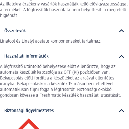
Az illatokra érzékeny vásárlók használják kellő elővigyázatossággal
a terméket. A légfrissítők használata nem helyettesíti a megfelelő
higiéniát.
Összetevők
Linalool és Linalyl acetate komponenseket tartalmaz.
Használati információk
A légfrissítő utántöltő behelyezése előtt ellenőrizze, hogy az
automata készülék kapcsolója az OFF (KI) pozícióban van.
Bekapcsolás előtt fordítsa a készüléket az arcával ellentétes
irányba. Bekapcsoláskor a készülék 15 másodperc elteltével
automatikusan fújni fogja a légfrissítőt. Biztonsági okokból
gondosan kövesse a Freshmatic készülék használati utasítását.
Biztonsági figyelmeztetés