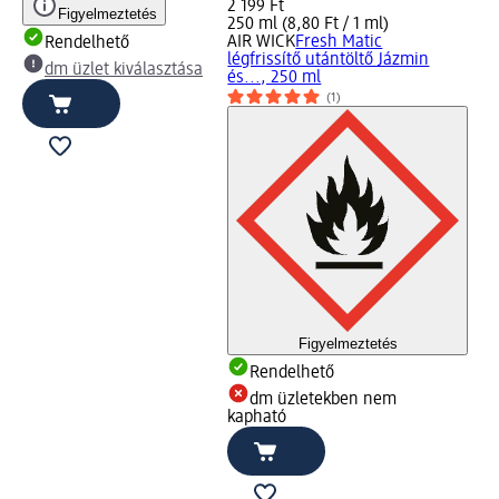
2 199 Ft
Figyelmeztetés
250 ml (8,80 Ft / 1 ml)
AIR WICK
Fresh Matic
Rendelhető
légfrissítő utántöltő Jázmin
dm üzlet kiválasztása
és..., 250 ml
(1)
Figyelmeztetés
Rendelhető
dm üzletekben nem
kapható