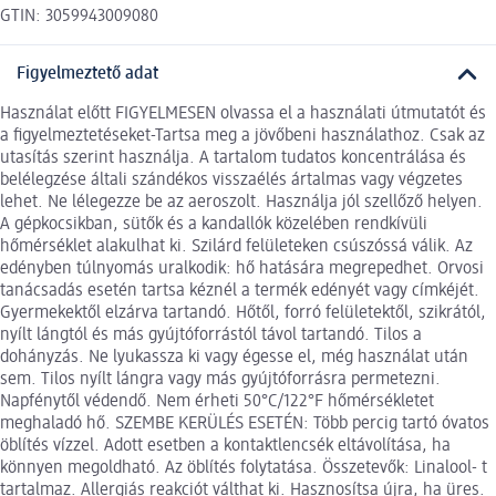
GTIN: 3059943009080
Figyelmeztető adat
Használat előtt FIGYELMESEN olvassa el a használati útmutatót és
a figyelmeztetéseket-Tartsa meg a jövőbeni használathoz. Csak az
utasítás szerint használja. A tartalom tudatos koncentrálása és
belélegzése általi szándékos visszaélés ártalmas vagy végzetes
lehet. Ne lélegezze be az aeroszolt. Használja jól szellőző helyen.
A gépkocsikban, sütők és a kandallók közelében rendkívüli
hőmérséklet alakulhat ki. Szilárd felületeken csúszóssá válik. Az
edényben túlnyomás uralkodik: hő hatására megrepedhet. Orvosi
tanácsadás esetén tartsa kéznél a termék edényét vagy címkéjét.
Gyermekektől elzárva tartandó. Hőtől, forró felületektől, szikrától,
nyílt lángtól és más gyújtóforrástól távol tartandó. Tilos a
dohányzás. Ne lyukassza ki vagy égesse el, még használat után
sem. Tilos nyílt lángra vagy más gyújtóforrásra permetezni.
Napfénytől védendő. Nem érheti 50°C/122°F hőmérsékletet
meghaladó hő. SZEMBE KERÜLÉS ESETÉN: Több percig tartó óvatos
öblítés vízzel. Adott esetben a kontaktlencsék eltávolítása, ha
könnyen megoldható. Az öblítés folytatása. Összetevők: Linalool- t
tartalmaz. Allergiás reakciót válthat ki. Hasznosítsa újra, ha üres.