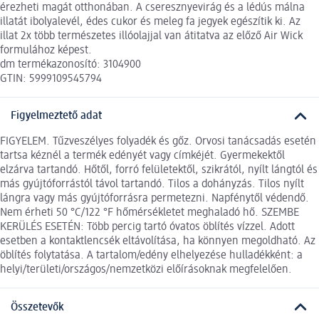
érezheti magát otthonában. A cseresznyevirág és a lédús málna
illatát ibolyalevél, édes cukor és meleg fa jegyek egészítik ki. Az
illat 2x több természetes illóolajjal van átitatva az előző Air Wick
formulához képest.
dm termékazonosító: 3104900
GTIN: 5999109545794
Figyelmeztető adat
FIGYELEM. Tűzveszélyes folyadék és gőz. Orvosi tanácsadás esetén
tartsa kéznél a termék edényét vagy címkéjét. Gyermekektől
elzárva tartandó. Hőtől, forró felületektől, szikrától, nyílt lángtól és
más gyújtóforrástól távol tartandó. Tilos a dohányzás. Tilos nyílt
lángra vagy más gyújtóforrásra permetezni. Napfénytől védendő.
Nem érheti 50 °C/122 °F hőmérsékletet meghaladó hő. SZEMBE
KERÜLÉS ESETÉN: Több percig tartó óvatos öblítés vízzel. Adott
esetben a kontaktlencsék eltávolítása, ha könnyen megoldható. Az
öblítés folytatása. A tartalom/edény elhelyezése hulladékként: a
helyi/területi/országos/nemzetközi előírásoknak megfelelően.
Összetevők