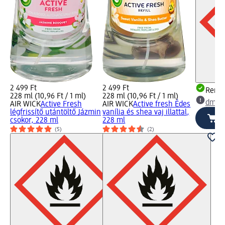
2 499 Ft
2 499 Ft
Rende
228 ml (10,96 Ft / 1 ml)
228 ml (10,96 Ft / 1 ml)
dm üz
AIR WICK
Active Fresh
AIR WICK
Active fresh Édes
légfrissítő utántöltő Jázmin
vanília és shea vaj illattal,
csokor, 228 ml
228 ml
(5)
(2)