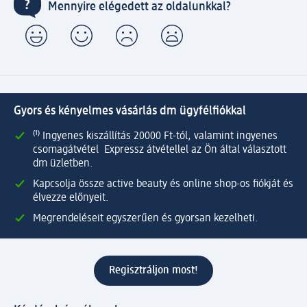
Mennyire elégedett az oldalunkkal?
Gyors és kényelmes vásárlás dm ügyfélfiókkal
⁽¹⁾ Ingyenes kiszállítás 20000 Ft-tól, valamint ingyenes
csomagátvétel Expressz átvétellel az Ön által választott
dm üzletben.
Kapcsolja össze active beauty és online shop-os fiókját és
élvezze előnyeit.
Megrendeléseit egyszerűen és gyorsan kezelheti.
Regisztráljon most!