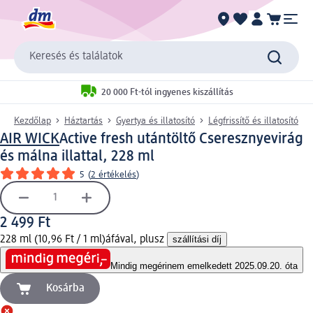
Keresés és találatok
20 000 Ft-tól ingyenes kiszállítás
Kezdőlap
Háztartás
Gyertya és illatosító
Légfrissítő és illatosító
AIR WICK
Active fresh utántöltő Cseresznyevirág
és málna illattal, 228 ml
5
(
2 értékelés
)
2 499 Ft
228 ml (10,96 Ft / 1 ml)
áfával, plusz
szállítási díj
Mindig megéri
nem emelkedett 2025.09.20. óta
Kosárba