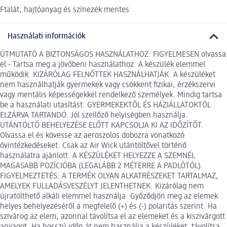
Ftalát, hajtóanyag és színezék mentes
Használati információk
ÚTMUTATÓ A BIZTONSÁGOS HASZNÁLATHOZ: FIGYELMESEN olvassa
el - Tartsa meg a jövőbeni használathoz. A készülék elemmel
működik. KIZÁRÓLAG FELNŐTTEK HASZNÁLHATJÁK. A készüléket
nem használhatják gyermekek vagy csökkent fizikai, érzékszervi
vagy mentális képességekkel rendelkező személyek. Mindig tartsa
be a használati utasítást. GYERMEKEKTŐL ÉS HÁZIÁLLATOKTÓL
ELZÁRVA TARTANDÓ. Jól szellőző helyiségben használja.
UTÁNTÖLTŐ BEHELYEZÉSE ELŐTT KAPCSOLJA KI AZ IDŐZÍTŐT.
Olvassa el és kövesse az aeroszolos dobozra vonatkozó
óvintézkedéseket. Csak az Air Wick utántöltővel történő
használatra ajánlott. A KÉSZÜLÉKET HELYEZZE A SZEMNÉL
MAGASABB POZÍCIÓBA (LEGALÁBB 2 MÉTERRE A PADLÓTÓL).
FIGYELMEZTETÉS: A TERMÉK OLYAN ALKATRÉSZEKET TARTALMAZ,
AMELYEK FULLADÁSVESZÉLYT JELENTHETNEK. Kizárólag nem
újratölthető alkáli elemmel használja. Győződjön meg az elemek
helyes behelyezéséről a megfelelő (+) és (-) polaritás szerint. Ha
szivárog az elem, azonnal távolítsa el az elemeket és a kiszivárgott