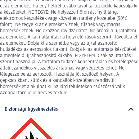
anyagot. Ha hosszú időn át nem használja a készüléket, távolítsa
el az elemeket. Ha egy hétnél tovább távol tartózkodik, kapcsolja ki
a készüléket. NE TEGYE: Ne helyezze hőforrás, nyílt láng,
elektromos készülékek vagy közvetlen napfény közelébe (50°C
fölött). Ne tegye ki az elemeket víznek, tűznek vagy magas
hőmérsékletnek. Ne okozzon rövidzárlatot. Ne próbálja újratölteni
az elemeket. Ártalmatlanítás: a helyi előírások szerint. Távolítsa el
az elemeket. Dobja ki a szemétbe vagy az újrahasznosító
hulladékba az aeroszolos flakont. Dobja ki az automata készüléket
a megfelelő újrahasznosító kukába. FIGYELEM: Csak az utasítás
szerint használja. A tartalom tudatos koncentrálása és belélegzése
általi szándékos visszaélés ártalmas vagy végzetes lehet. Ne
lélegezze be az aeroszolt. Használja jól szellőző helyen. A
gépkocsikban, sütők és a kandallók közelében rendkívüli
hőmérséklet alakulhat ki. Szilárd felületeken csúszóssá válik.
Azonnal törölje le nedves textillel.
Biztonsági figyelmeztetés