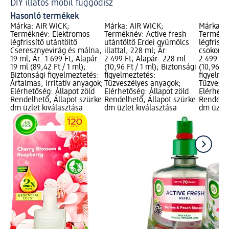
DIY illatos mobil függődísz
Hasonló termékek
Márka: AIR WICK;
Márka: AIR WICK;
Márka: A
Terméknév: Elektromos
Terméknév: Active fresh
Termékné
légfrissítő utántöltő
utántöltő Erdei gyümölcs
légfrissí
Cseresznyevirág és málna,
illattal, 228 ml; Ár:
csokor, 2
19 ml; Ár: 1 699 Ft; Alapár:
2 499 Ft; Alapár: 228 ml
2 499 Ft
19 ml (89,42 Ft / 1 ml);
(10,96 Ft / 1 ml); Biztonsági
(10,96 Ft
Biztonsági figyelmeztetés:
figyelmeztetés:
figyelme
Ártalmas, irritatív anyagok;
Tűzveszélyes anyagok;
Tűzveszé
Elérhetőség: Állapot zöld
Elérhetőség: Állapot zöld
Elérhető
Rendelhető, Állapot szürke
Rendelhető, Állapot szürke
Rendelhe
dm üzlet kiválasztása
dm üzlet kiválasztása
dm üzlet