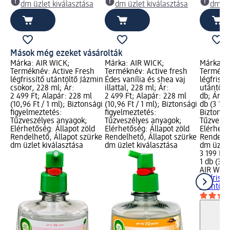
dm üzlet kiválasztása
dm üzlet kiválasztása
dm üz
Mások még ezeket vásárolták
Márka: AIR WICK;
Márka: AIR WICK;
Márka: A
Terméknév: Active Fresh
Terméknév: Active fresh
Termékné
légfrissítő utántöltő Jázmin
Édes vanília és shea vaj
légfrissí
csokor, 228 ml; Ár:
illattal, 228 ml; Ár:
utántöltő
2 499 Ft; Alapár: 228 ml
2 499 Ft; Alapár: 228 ml
db; Ár: 3
(10,96 Ft / 1 ml); Biztonsági
(10,96 Ft / 1 ml); Biztonsági
db (3 199
figyelmeztetés:
figyelmeztetés:
Biztonsá
Tűzveszélyes anyagok;
Tűzveszélyes anyagok;
Tűzveszé
Elérhetőség: Állapot zöld
Elérhetőség: Állapot zöld
Elérhető
Rendelhető, Állapot szürke
Rendelhető, Állapot szürke
Rendelhe
dm üzlet kiválasztása
dm üzlet kiválasztása
dm üzlet
3 199 Ft
1 db (3 1
AIR WIC
légfrissí
utántöltő