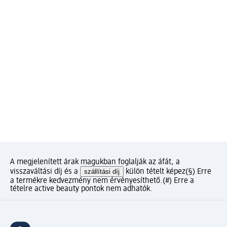
A megjelenített árak magukban foglalják az áfát, a
visszaváltási díj és a
szállítási díj
külön tételt képez
(§) Erre
a termékre kedvezmény nem érvényesíthető.
(#) Erre a
tételre active beauty pontok nem adhatók.