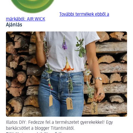
További termékek ebből a
márkából: AIR WICK
Ajánlás
Illatos DIY: Fedezze fel a természetet gyerekekkel! Egy
Tö
barkácsötlet a blogger Titantinától.
Ké