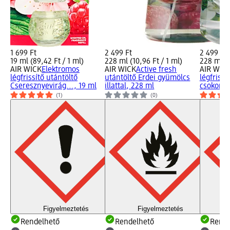
1 699 Ft
2 499 Ft
2 499 Ft
19 ml (89,42 Ft / 1 ml)
228 ml (10,96 Ft / 1 ml)
228 ml (1
AIR WICK
Elektromos
AIR WICK
Active fresh
AIR WIC
légfrissítő utántöltő
utántöltő Erdei gyümölcs
légfrissí
Cseresznyevirág..., 19 ml
illattal, 228 ml
csokor, 
(1)
(0)
Figyelmeztetés
Figyelmeztetés
Rendelhető
Rendelhető
Rende