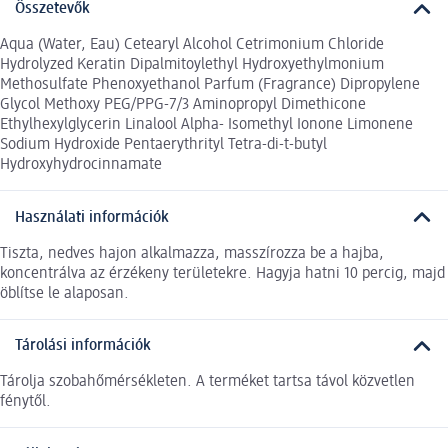
Összetevők
Aqua (Water, Eau) Cetearyl Alcohol Cetrimonium Chloride
Hydrolyzed Keratin Dipalmitoylethyl Hydroxyethylmonium
Methosulfate Phenoxyethanol Parfum (Fragrance) Dipropylene
Glycol Methoxy PEG/PPG-7/3 Aminopropyl Dimethicone
Ethylhexylglycerin Linalool Alpha- Isomethyl Ionone Limonene
Sodium Hydroxide Pentaerythrityl Tetra-di-t-butyl
Hydroxyhydrocinnamate
Használati információk
Tiszta, nedves hajon alkalmazza, masszírozza be a hajba,
koncentrálva az érzékeny területekre. Hagyja hatni 10 percig, majd
öblítse le alaposan.
Tárolási információk
Tárolja szobahőmérsékleten. A terméket tartsa távol közvetlen
fénytől.