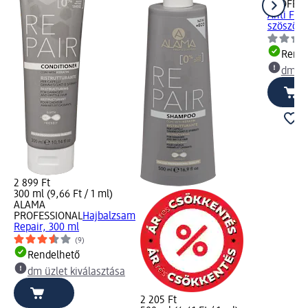
PROFESS
Anti Friz
szöszös 
Rende
dm üz
2 899 Ft
300 ml (9,66 Ft / 1 ml)
ALAMA
PROFESSIONAL
Hajbalzsam
Repair, 300 ml
(9)
Rendelhető
dm üzlet kiválasztása
2 205 Ft