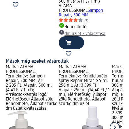
500 ml (4,41 Ft / 1 ml)
ALAMA
PROFESSIONAL
Sampon
Repair, 500 MM
(7)
Rendelhető
dm üzlet kiválasztása
Mások még ezeket vásárolták
Márka: ALAMA
Márka: ALAMA
Márka: 
PROFESSIONAL;
PROFESSIONAL;
PROFESS
Terméknév: Sampon
Terméknév: Kondicionáló
Termékn
Repair, 500 MM; Ár:
spray Repair Miracle 5in1,
hullámos
2 205 Ft; Alapár: 500 ml
250 ml; Ár: 3 599 Ft;
300 ml; Á
(4,41 Ft / 1 ml);
Alapár: 250 ml (14,40 Ft / 1
Alapár: 3
Árréscsökkentés logó;
ml); Elérhetőség: Állapot
ml); Elé
Elérhetőség: Állapot zöld
zöld Rendelhető, Állapot
zöld Ren
Rendelhető, Állapot szürke
szürke dm üzlet
szürke d
dm üzlet kiválasztása
kiválasz
2 899 Ft
300 ml (9
ALAMA
PROFESS