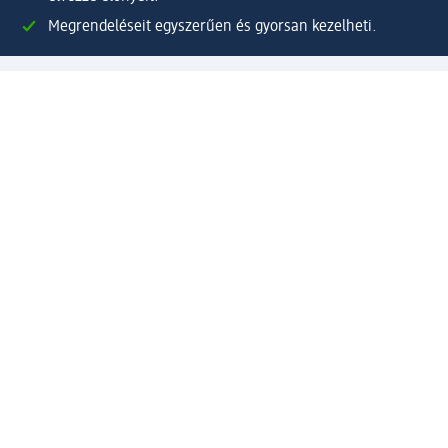
Megrendeléseit egyszerűen és gyorsan kezelheti.
Regisztráljon most!
Kérdések és válaszok
Szolgáltatások
Ügyfélszolgálat
Fizetési lehetőségek
Szállítási és átvételi lehetőségek
Visszaküldés, visszatérítés
Hibás termék reklamáció
Csomagkövetés
Vállalatról
Vállalat
Vállalati felelősségvállalás
Karrier
Sajtószoba
Díjaink
Támogatási stratégia
Kiemelt kategóriáink