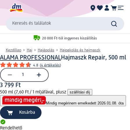
Keresés és találatok
20 000 Ft-tól ingyenes kiszállítás
Kezdőlap
Haj
Hajápolás
Hajpakolás és hajmaszk
ALAMA PROFESSIONAL
Hajmaszk Repair, 500 ml
4.8
(
4 értékelés
)
3 799 Ft
500 ml (7,60 Ft / 1 ml)
áfával, plusz
szállítási díj
Mindig megéri
nem emelkedett 2026.01.08. óta
Kosárba
Rendelhető