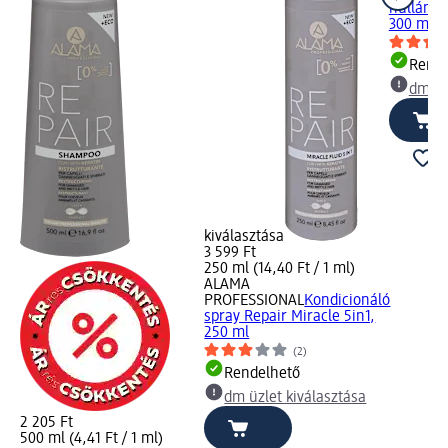
hullámos
300 ml
Rende
dm üz
kiválasztása
3 599 Ft
250 ml (14,40 Ft / 1 ml)
ALAMA
PROFESSIONAL
Kondicionáló
spray Repair Miracle 5in1,
250 ml
(2)
Rendelhető
dm üzlet kiválasztása
2 205 Ft
500 ml (4,41 Ft / 1 ml)