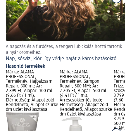
A napozás és a fürdőzés, a tengeri lubickolás hozzá tartozik
Ad
a nyár örömeihez.
Íg
Nap, sósvíz, klór: így védje haját a káros hatásoktól
Hasonló termékek
Márka: ALAMA
Márka: ALAMA
Márka: 
PROFESSIONAL;
PROFESSIONAL;
PROFESS
Terméknév: Hajbalzsam
Terméknév: Sampon
Termékné
Repair, 300 ml; Ár:
Repair, 500 MM; Ár:
Frizz, sz
2 899 Ft; Alapár: 300 ml
2 205 Ft; Alapár: 500 ml
szöszös 
(9,66 Ft / 1 ml);
(4,41 Ft / 1 ml);
3 799 Ft;
Elérhetőség: Állapot zöld
Árréscsökkentés logó;
(7,60 Ft /
Rendelhető, Állapot szürke
Elérhetőség: Állapot zöld
Elérhető
dm üzlet kiválasztása
Rendelhető, Állapot szürke
Rendelhe
dm üzlet kiválasztása
dm üzlet
3 799 Ft
500 ml (7
ALAMA