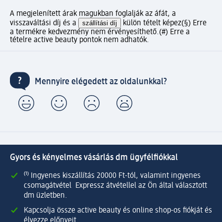
A megjelenített árak magukban foglalják az áfát, a
visszaváltási díj és a
szállítási díj
külön tételt képez
(§) Erre
a termékre kedvezmény nem érvényesíthető.
(#) Erre a
tételre active beauty pontok nem adhatók.
Mennyire elégedett az oldalunkkal?
Gyors és kényelmes vásárlás dm ügyfélfiókkal
⁽¹⁾ Ingyenes kiszállítás 20000 Ft-tól, valamint ingyenes
csomagátvétel Expressz átvétellel az Ön által választott
dm üzletben.
Kapcsolja össze active beauty és online shop-os fiókját és
élvezze előnyeit.