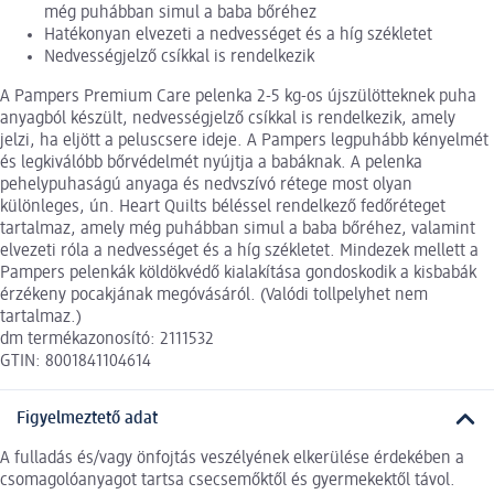
még puhábban simul a baba bőréhez
Hatékonyan elvezeti a nedvességet és a híg székletet
Nedvességjelző csíkkal is rendelkezik
A Pampers Premium Care pelenka 2-5 kg-os újszülötteknek puha
anyagból készült, nedvességjelző csíkkal is rendelkezik, amely
jelzi, ha eljött a peluscsere ideje. A Pampers legpuhább kényelmét
és legkiválóbb bőrvédelmét nyújtja a babáknak. A pelenka
pehelypuhaságú anyaga és nedvszívó rétege most olyan
különleges, ún. Heart Quilts béléssel rendelkező fedőréteget
tartalmaz, amely még puhábban simul a baba bőréhez, valamint
elvezeti róla a nedvességet és a híg székletet. Mindezek mellett a
Pampers pelenkák köldökvédő kialakítása gondoskodik a kisbabák
érzékeny pocakjának megóvásáról. (Valódi tollpelyhet nem
tartalmaz.)
dm termékazonosító: 2111532
GTIN: 8001841104614
Figyelmeztető adat
A fulladás és/vagy önfojtás veszélyének elkerülése érdekében a
csomagolóanyagot tartsa csecsemőktől és gyermekektől távol.