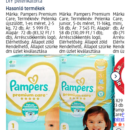
DIY pelenkatorta
Hasonló termékek
Márka: Pampers Premium
Márka: Pampers Premium
Márka: 
Care; Terméknév: Pelenka
Care; Terméknév: Pelenka
Care; Te
újszülött, 1-es méret, 2-5
junior, 5-ös méret, 11-16kg,
mini, 2-
kg, 72 db; Ár: 5 999 Ft;
58 db; Ár: 7 545 Ft; Alapár:
db; Ár: 1
Alapár: 72 db (83,32 Ft / 1
58 db (130,09 Ft / 1 db);
db (79,52
db); Árréscsökkentés logó;
Árréscsökkentés logó;
Árréscsö
Elérhetőség: Állapot zöld
Elérhetőség: Állapot zöld
Elérhető
Rendelhető, Állapot szürke
Rendelhető, Állapot szürke
Rendelhe
dm üzlet kiválasztása
dm üzlet kiválasztása
dm üzlet
1 829 Ft
23 db (79
Pampers
Care
Pele
méret, 4