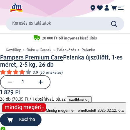
Keresés és találatok
20 000 Ft-tól ingyenes kiszállítás
Kezdőlap
Baba & Gyerek
Pelenkázás
Pelenka
Pampers Premium Care
Pelenka újszülött, 1-es
méret, 2-5 kg, 26 db
3.9
(
20 értékelés
)
1 829 Ft
26 db (70,35 Ft / 1 db)
áfával, plusz
szállítási díj
Mindig megéri
nem emelkedett 2026.02.12. óta
Kosárba