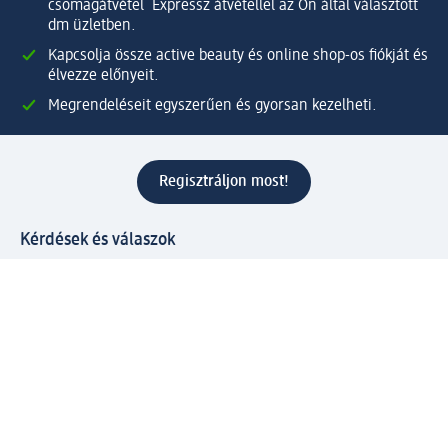
csomagátvétel Expressz átvétellel az Ön által választott
dm üzletben.
Kapcsolja össze active beauty és online shop-os fiókját és
élvezze előnyeit.
Megrendeléseit egyszerűen és gyorsan kezelheti.
Regisztráljon most!
Kérdések és válaszok
Szolgáltatások
Ügyfélszolgálat
Fizetési lehetőségek
Szállítási és átvételi lehetőségek
Visszaküldés, visszatérítés
Hibás termék reklamáció
Csomagkövetés
Vállalatról