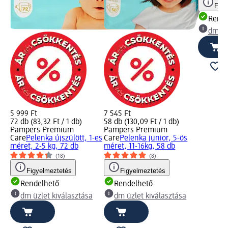
Figy
Rende
dm üz
5 999 Ft
7 545 Ft
72 db (83,32 Ft / 1 db)
58 db (130,09 Ft / 1 db)
Pampers Premium
Pampers Premium
Care
Pelenka újszülött, 1-es
Care
Pelenka junior, 5-ös
méret, 2-5 kg, 72 db
méret, 11-16kg, 58 db
(18)
(8)
Figyelmeztetés
Figyelmeztetés
Rendelhető
Rendelhető
dm üzlet kiválasztása
dm üzlet kiválasztása