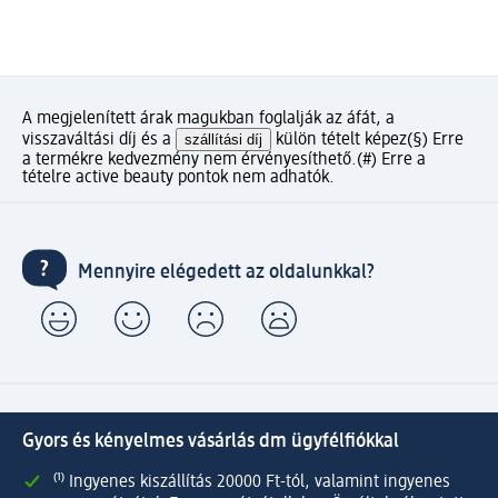
A megjelenített árak magukban foglalják az áfát, a
visszaváltási díj és a
szállítási díj
külön tételt képez
(§) Erre
a termékre kedvezmény nem érvényesíthető.
(#) Erre a
tételre active beauty pontok nem adhatók.
Mennyire elégedett az oldalunkkal?
Gyors és kényelmes vásárlás dm ügyfélfiókkal
⁽¹⁾ Ingyenes kiszállítás 20000 Ft-tól, valamint ingyenes