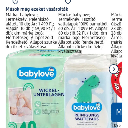
Mások még ezeket vásárolták
Márka: babylove;
Márka: babylove;
Márka: b
Terméknév: Pelenkázó
Terméknév: Tisztító
Termékn
alátét, 10 db; Ár: 1 499 Ft;
vattalapok 100% pamutból,
újszülöt
Alapár: 10 db (149,90 Ft / 1
60 db; Ár: 1 099 Ft; Alapár:
28 db; Ár
db); dm márka logó;
60 db (18,32 Ft / 1 db); dm
28 db (39
Elérhetőség: Állapot zöld
márka logó; Elérhetőség:
Árréscsö
Rendelhető, Állapot szürke
Állapot zöld Rendelhető,
márka lo
dm üzlet kiválasztása
Állapot szürke dm üzlet
Állapot 
kiválasztása
Állapot 
kiválasz
1 095 Ft