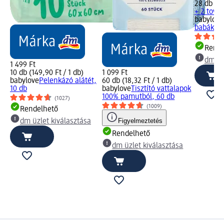
28 db (39
+ 2 tová
babylove
babáknak
Rende
dm üz
1 499 Ft
10 db (149,90 Ft / 1 db)
1 099 Ft
babylove
Pelenkázó alátét,
60 db (18,32 Ft / 1 db)
10 db
babylove
Tisztító vattalapok
100% pamutból, 60 db
(1027)
(1009)
Rendelhető
Figyelmeztetés
dm üzlet kiválasztása
Rendelhető
dm üzlet kiválasztása