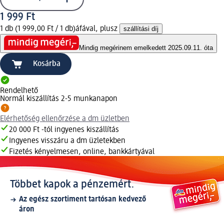
1 999 Ft
1 db (1 999,00 Ft / 1 db)
áfával, plusz
szállítási díj
Mindig megéri
nem emelkedett 2025.09.11. óta
Kosárba
Rendelhető
Normál kiszállítás 2-5 munkanapon
Elérhetőség ellenőrzése a dm üzletben
20 000 Ft -tól ingyenes kiszállítás
Ingyenes visszáru a dm üzletekben
Fizetés kényelmesen, online, bankkártyával
Többet kapok a pénzemért.
Az egész szortiment tartósan kedvező
áron