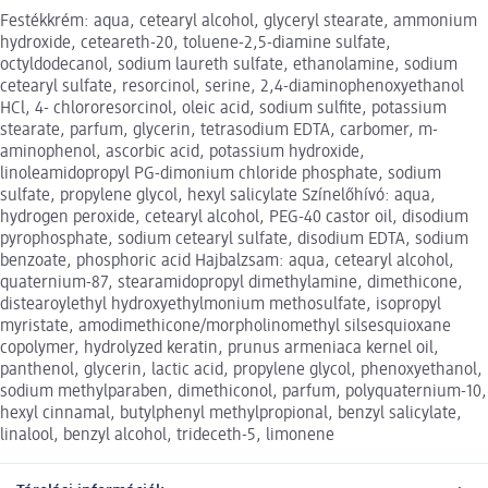
Festékkrém: aqua, cetearyl alcohol, glyceryl stearate, ammonium
hydroxide, ceteareth-20, toluene-2,5-diamine sulfate,
octyldodecanol, sodium laureth sulfate, ethanolamine, sodium
cetearyl sulfate, resorcinol, serine, 2,4-diaminophenoxyethanol
HCl, 4- chlororesorcinol, oleic acid, sodium sulfite, potassium
stearate, parfum, glycerin, tetrasodium EDTA, carbomer, m-
aminophenol, ascorbic acid, potassium hydroxide,
linoleamidopropyl PG-dimonium chloride phosphate, sodium
sulfate, propylene glycol, hexyl salicylate Színelőhívó: aqua,
hydrogen peroxide, cetearyl alcohol, PEG-40 castor oil, disodium
pyrophosphate, sodium cetearyl sulfate, disodium EDTA, sodium
benzoate, phosphoric acid Hajbalzsam: aqua, cetearyl alcohol,
quaternium-87, stearamidopropyl dimethylamine, dimethicone,
distearoylethyl hydroxyethylmonium methosulfate, isopropyl
myristate, amodimethicone/morpholinomethyl silsesquioxane
copolymer, hydrolyzed keratin, prunus armeniaca kernel oil,
panthenol, glycerin, lactic acid, propylene glycol, phenoxyethanol,
sodium methylparaben, dimethiconol, parfum, polyquaternium-10,
hexyl cinnamal, butylphenyl methylpropional, benzyl salicylate,
linalool, benzyl alcohol, trideceth-5, limonene