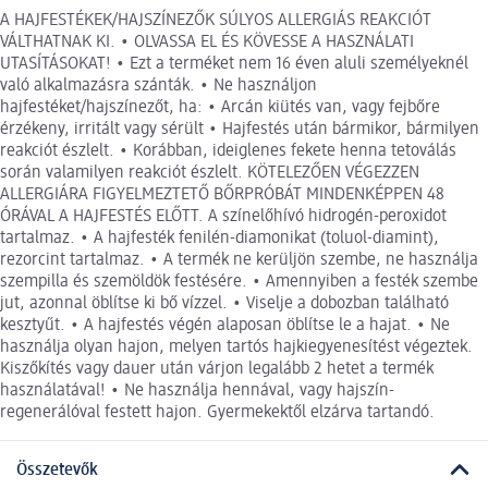
A HAJFESTÉKEK/HAJSZÍNEZŐK SÚLYOS ALLERGIÁS REAKCIÓT
VÁLTHATNAK KI. • OLVASSA EL ÉS KÖVESSE A HASZNÁLATI
UTASÍTÁSOKAT! • Ezt a terméket nem 16 éven aluli személyeknél
való alkalmazásra szánták. • Ne használjon
hajfestéket/hajszínezőt, ha: • Arcán kiütés van, vagy fejbőre
érzékeny, irritált vagy sérült • Hajfestés után bármikor, bármilyen
reakciót észlelt. • Korábban, ideiglenes fekete henna tetoválás
során valamilyen reakciót észlelt. KÖTELEZŐEN VÉGEZZEN
ALLERGIÁRA FIGYELMEZTETŐ BŐRPRÓBÁT MINDENKÉPPEN 48
ÓRÁVAL A HAJFESTÉS ELŐTT. A színelőhívó hidrogén-peroxidot
tartalmaz. • A hajfesték fenilén-diamonikat (toluol-diamint),
rezorcint tartalmaz. • A termék ne kerüljön szembe, ne használja
szempilla és szemöldök festésére. • Amennyiben a festék szembe
jut, azonnal öblítse ki bő vízzel. • Viselje a dobozban található
kesztyűt. • A hajfestés végén alaposan öblítse le a hajat. • Ne
használja olyan hajon, melyen tartós hajkiegyenesítést végeztek.
Kiszőkítés vagy dauer után várjon legalább 2 hetet a termék
használatával! • Ne használja hennával, vagy hajszín-
regenerálóval festett hajon. Gyermekektől elzárva tartandó.
Összetevők