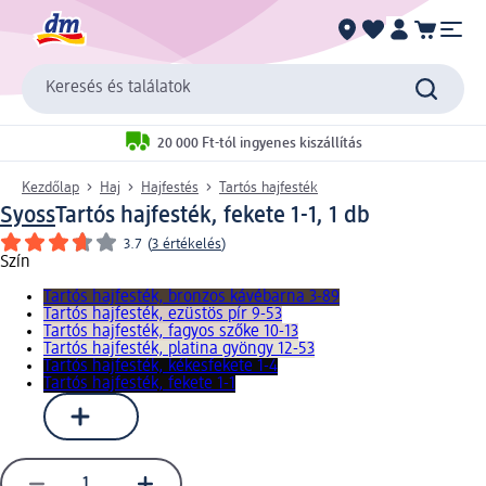
Keresés és találatok
20 000 Ft-tól ingyenes kiszállítás
Kezdőlap
Haj
Hajfestés
Tartós hajfesték
Syoss
Tartós hajfesték, fekete 1-1, 1 db
3.7
(
3 értékelés
)
Szín
Tartós hajfesték, bronzos kávébarna 3-89
Tartós hajfesték, ezüstös pír 9-53
Tartós hajfesték, fagyos szőke 10-13
Tartós hajfesték, platina gyöngy 12-53
Tartós hajfesték, kékesfekete 1-4
Tartós hajfesték, fekete 1-1