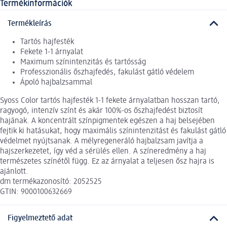
Termékinformációk
Termékleírás
Tartós hajfesték
Fekete 1-1 árnyalat
Maximum színintenzitás és tartósság
Professzionális őszhajfedés, fakulást gátló védelem
Ápoló hajbalzsammal
Syoss Color tartós hajfesték 1-1 fekete árnyalatban hosszan tartó,
ragyogó, intenzív színt és akár 100%-os őszhajfedést biztosít
hajának. A koncentrált színpigmentek egészen a haj belsejében
fejtik ki hatásukat, hogy maximális színintenzitást és fakulást gátló
védelmet nyújtsanak. A mélyregeneráló hajbalzsam javítja a
hajszerkezetet, így véd a sérülés ellen. A színeredmény a haj
természetes színétől függ. Ez az árnyalat a teljesen ősz hajra is
ajánlott.
dm termékazonosító: 2052525
GTIN: 9000100632669
Figyelmeztető adat