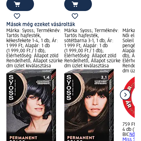
Mások még ezeket vásárolták
Márka: Syoss; Terméknév:
Márka: Syoss; Terméknév:
Márka: B
Tartós hajfesték,
Tartós hajfesték,
Női eldo
kékesfekete 1-4, 1 db; Ár:
sötétbarna 3-1, 1 db; Ár:
Soleil Co
1 999 Ft; Alapár: 1 db
1 999 Ft; Alapár: 1 db
pengés, 4
(1 999,00 Ft / 1 db);
(1 999,00 Ft / 1 db);
Alapár: 4
Elérhetőség: Állapot zöld
Elérhetőség: Állapot zöld
db); Árr
Rendelhető, Állapot szürke
Rendelhető, Állapot szürke
Elérhető
dm üzlet kiválasztása
dm üzlet kiválasztása
Rendelhe
dm üzlet
759 Ft
4 db (189
BIC
Női e
Miss Sole