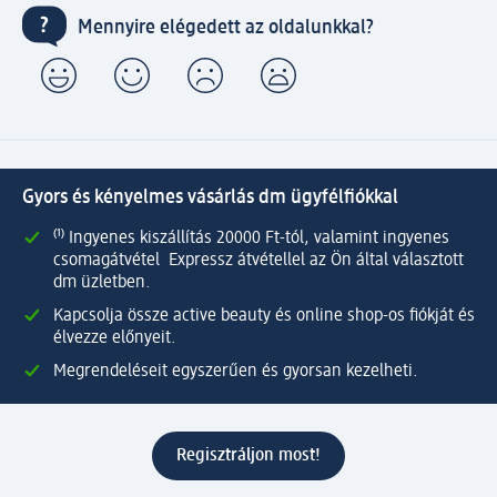
Mennyire elégedett az oldalunkkal?
Gyors és kényelmes vásárlás dm ügyfélfiókkal
⁽¹⁾ Ingyenes kiszállítás 20000 Ft-tól, valamint ingyenes
csomagátvétel Expressz átvétellel az Ön által választott
dm üzletben.
Kapcsolja össze active beauty és online shop-os fiókját és
élvezze előnyeit.
Megrendeléseit egyszerűen és gyorsan kezelheti.
Regisztráljon most!