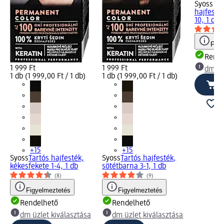
Syoss Ol
hajfesték
10, 1 db
Figy
Rende
1 999 Ft
1 999 Ft
dm üz
1 db (1 999,00 Ft / 1 db)
1 db (1 999,00 Ft / 1 db)
+15
+15
Syoss
Tartós hajfesték,
Syoss
Tartós hajfesték,
kékesfekete 1-4, 1 db
sötétbarna 3-1, 1 db
(8)
(9)
Figyelmeztetés
Figyelmeztetés
Rendelhető
Rendelhető
dm üzlet kiválasztása
dm üzlet kiválasztása