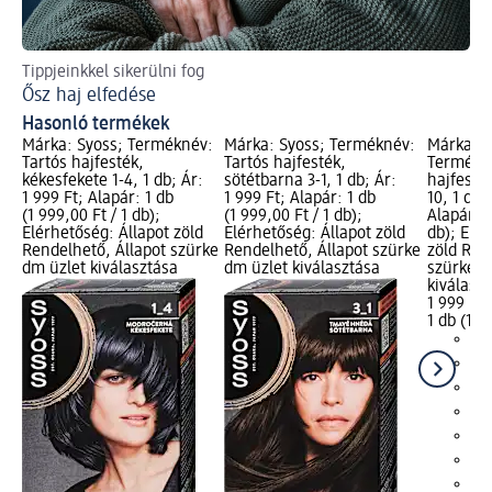
Tippjeinkkel sikerülni fog
Tes
Ősz haj elfedése
Me
Hasonló termékek
Márka: Syoss; Terméknév:
Márka: Syoss; Terméknév:
Márka: S
Tartós hajfesték,
Tartós hajfesték,
Termékné
kékesfekete 1-4, 1 db; Ár:
sötétbarna 3-1, 1 db; Ár:
hajfesték
1 999 Ft; Alapár: 1 db
1 999 Ft; Alapár: 1 db
10, 1 db;
(1 999,00 Ft / 1 db);
(1 999,00 Ft / 1 db);
Alapár: 1
Elérhetőség: Állapot zöld
Elérhetőség: Állapot zöld
db); Elér
Rendelhető, Állapot szürke
Rendelhető, Állapot szürke
zöld Ren
dm üzlet kiválasztása
dm üzlet kiválasztása
szürke d
kiválasz
1 999 Ft
1 db (1 9
+1