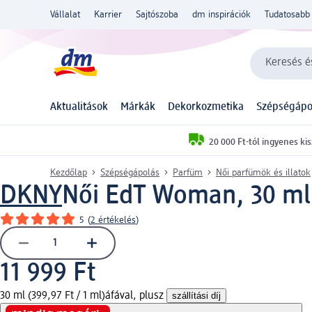
Vállalat
Karrier
Sajtószoba
dm inspirációk
Tudatosabb 
Keresés és
Aktualitások
Márkák
Dekorkozmetika
Szépségápo
20 000 Ft-tól ingyenes kis
Kezdőlap
Szépségápolás
Parfüm
Női parfümök és illatok
DKNY
Női EdT Woman, 30 ml
5
(
2 értékelés
)
11 999 Ft
30 ml (399,97 Ft / 1 ml)
áfával, plusz
szállítási díj