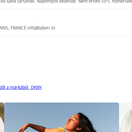
orrástól távol tartandó. Napfénytől védendő. Nem érheti 50°C hőmérs
IS, FRANCE info@labori.nl
ből a márkából: DKNY