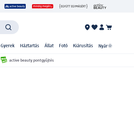
 Gyerek
Háztartás
Állat
Fotó
Kiárusítás
Nyár🌞
active beauty pontgyűjtés