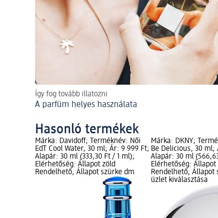
Így fog tovább illatozni
A parfüm helyes használata
Hasonló termékek
Márka: Davidoff; Terméknév: Női
Márka: DKNY; Termé
EdT Cool Water, 30 ml; Ár: 9 999 Ft;
Be Delicious, 30 ml; 
Alapár: 30 ml (333,30 Ft / 1 ml);
Alapár: 30 ml (566,63
Elérhetőség: Állapot zöld
Elérhetőség: Állapot
Rendelhető, Állapot szürke dm
Rendelhető, Állapot
üzlet kiválasztása