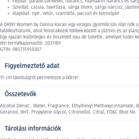
Fejillat: paradicsomlevél, narancs, mandarin narancs és sár
Szívillat: cassia, tavirózsa, sárga liliom, sárga nárcisz, jázm
Alapillat: nyír, velúr, szantálfa, pacsuli és borostyán
A DKNY Women by Donna Karan egy virágos gyümölcsös illat nők szám
találkozhatunk, ahol felsorakozik többek között a jázmin és az ylang-
Egy igazán különleges és összetett eau de toilette, amelyet tudni kel
dm termékazonosító: 2031189
GTIN: 085715950307
Figyelmeztető adat
15 cm távolságról permetezze a bőrre!
Összetevők
Alcohol Denat., Water, Fragrance, Ethylhexyl Methoxycinnamate, 
Geraniol, BHT, Propylene Glycol, Citronellol, Citral, FD&C Blue No.
Tárolási információk