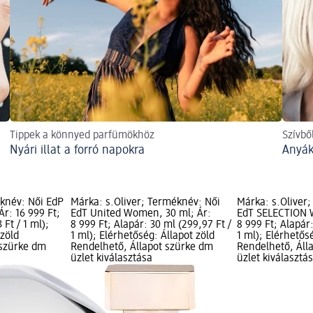
Tippek a könnyed parfümökhöz
Szívbő
Nyári illat a forró napokra
Anyák
knév: Női EdP
Márka: s.Oliver; Terméknév: Női
Márka: s.Oliver
Ár: 16 999 Ft;
EdT United Women, 30 ml; Ár:
EdT SELECTION 
 Ft / 1 ml);
8 999 Ft; Alapár: 30 ml (299,97 Ft /
8 999 Ft; Alapár:
 zöld
1 ml); Elérhetőség: Állapot zöld
1 ml); Elérhetős
 szürke dm
Rendelhető, Állapot szürke dm
Rendelhető, Áll
üzlet kiválasztása
üzlet kiválasztá