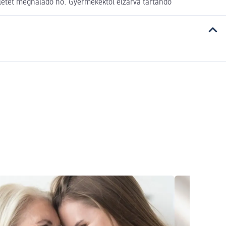
ékletet meghaladó hő. Gyermekektől elzárva tartando