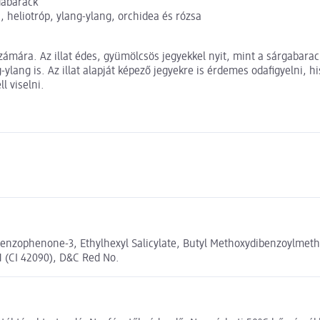
gabarack
in, heliotróp, ylang-ylang, orchidea és rózsa
ára. Az illat édes, gyümölcsös jegyekkel nyit, mint a sárgabarack 
ylang is. Az illat alapját képező jegyekre is érdemes odafigyelni, hi
l viselni.
Benzophenone-3, Ethylhexyl Salicylate, Butyl Methoxydibenzoylmet
 1 (CI 42090), D&C Red No.