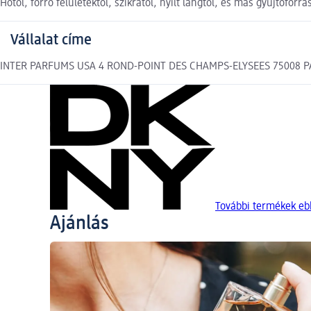
Hőtől, forró felületektől, szikrától, nyílt lángtól, és más gyújtóf
Vállalat címe
INTER PARFUMS USA 4 ROND-POINT DES CHAMPS-ELYSEES 75008 PAR
További termékek eb
Ajánlás