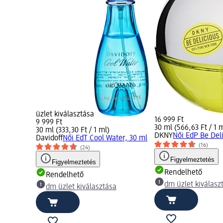
üzlet kiválasztása
16 999 Ft
9 999 Ft
30 ml (566,63 Ft / 1 
30 ml (333,30 Ft / 1 ml)
DKNY
Női EdP Be Del
Davidoff
Női EdT Cool Water, 30 ml
(16)
(24)
Figyelmeztetés
Figyelmeztetés
Rendelhető
Rendelhető
dm üzlet kiválasz
dm üzlet kiválasztása