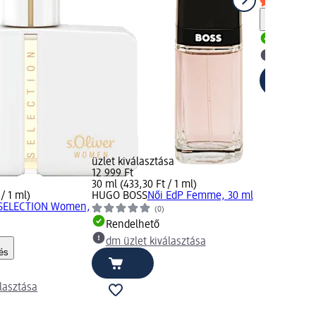
Figyelm
Rendelh
dm üzlet
üzlet kiválasztása
12 999 Ft
30 ml (433,30 Ft / 1 ml)
/ 1 ml)
HUGO BOSS
Női EdP Femme, 30 ml
 SELECTION Women,
(0)
Rendelhető
)
dm üzlet kiválasztása
és
lasztása