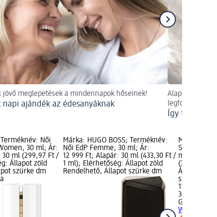
l jövő meglepetések a mindennapok hőseinek!
Alaposan körbej
 napi ajándék az édesanyáknak
legfontosabb k
Így találd me
; Terméknév: Női
Márka: HUGO BOSS; Terméknév:
Márka: Gues
Women, 30 ml; Ár:
Női EdP Femme, 30 ml; Ár:
Seductive D
 30 ml (299,97 Ft /
12 999 Ft; Alapár: 30 ml (433,30 Ft /
ml; Ár: 11 9
ég: Állapot zöld
1 ml); Elérhetőség: Állapot zöld
(399,97 Ft /
apot szürke dm
Rendelhető, Állapot szürke dm
Állapot zöld
sa
szürke dm ü
11 999 Ft
30 ml (399,9
Guess
Női E
Women, 30 