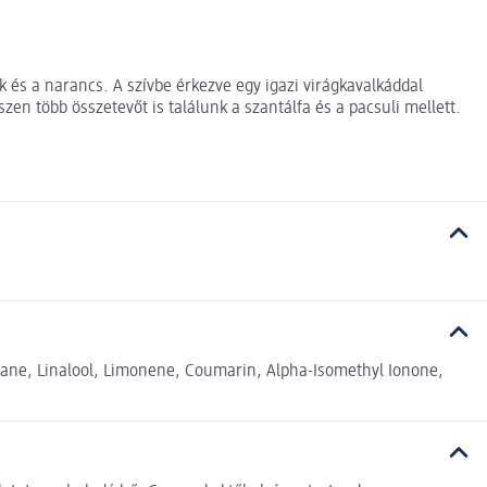
és a narancs. A szívbe érkezve egy igazi virágkavalkáddal
szen több összetevőt is találunk a szantálfa és a pacsuli mellett.
hane, Linalool, Limonene, Coumarin, Alpha-Isomethyl Ionone,