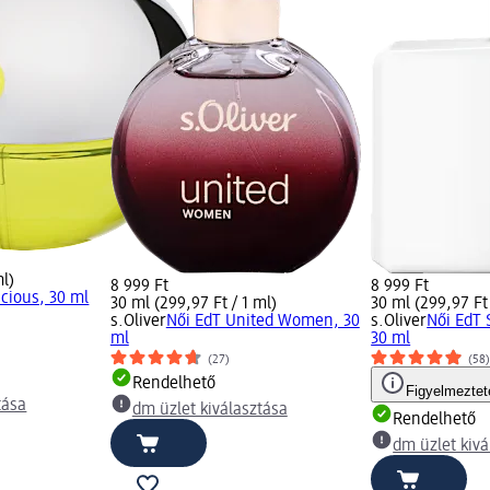
ml)
8 999 Ft
8 999 Ft
icious, 30 ml
30 ml (299,97 Ft / 1 ml)
30 ml (299,97 Ft 
s.Oliver
Női EdT United Women, 30
s.Oliver
Női EdT
ml
30 ml
(27)
(58
Rendelhető
Figyelmeztet
tása
dm üzlet kiválasztása
Rendelhető
dm üzlet kivá