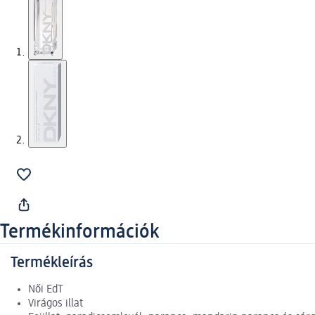
Termékinformációk
Termékleírás
Női EdT
Virágos illat