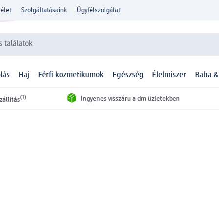
élet
Szolgáltatásaink
Ügyfélszolgálat
 találatok
lás
Haj
Férfi kozmetikumok
Egészség
Élelmiszer
Baba &
(1)
Ingyenes visszáru a dm üzletekben
zállítás