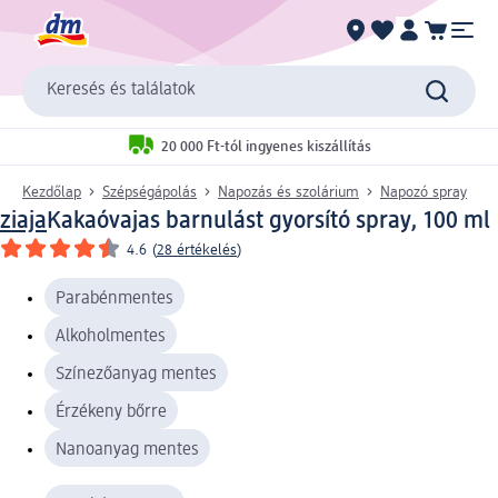
Keresés és találatok
20 000 Ft-tól ingyenes kiszállítás
Kezdőlap
Szépségápolás
Napozás és szolárium
Napozó spray
ziaja
Kakaóvajas barnulást gyorsító spray, 100 ml
4.6
(
28 értékelés
)
Parabénmentes
Alkoholmentes
Színezőanyag mentes
Érzékeny bőrre
Nanoanyag mentes