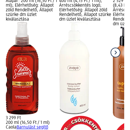
Alapár: 200 ml (16,50 Ft / 1
400 ml (4,15 Ft / 1 ml);
2 529 Ft;
ml); Elérhetőség: Állapot
Árréscsökkentés logó;
(8,43 Ft /
zöld Rendelhető, Állapot
Elérhetőség: Állapot zöld
Árréscsö
szürke dm üzlet
Rendelhető, Állapot szürke
Elérhető
kiválasztása
dm üzlet kiválasztása
Rendelhe
dm üzlet
3 299 Ft
200 ml (16,50 Ft / 1 ml)
Caola
Barnulást segítő