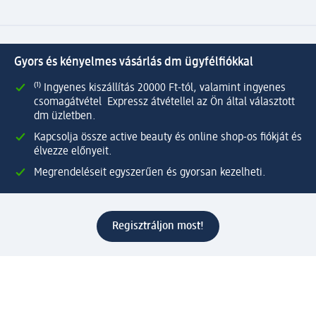
Gyors és kényelmes vásárlás dm ügyfélfiókkal
⁽¹⁾ Ingyenes kiszállítás 20000 Ft-tól, valamint ingyenes
csomagátvétel Expressz átvétellel az Ön által választott
dm üzletben.
Kapcsolja össze active beauty és online shop-os fiókját és
élvezze előnyeit.
Megrendeléseit egyszerűen és gyorsan kezelheti.
Regisztráljon most!
Kérdések és válaszok
Szolgáltatások
Ügyfélszolgálat
Fizetési lehetőségek