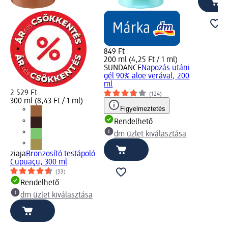
849 Ft
200 ml (4,25 Ft / 1 ml)
SUNDANCE
Napozás utáni
gél 90% aloe verával, 200
ml
2 529 Ft
(124)
300 ml (8,43 Ft / 1 ml)
Figyelmeztetés
Rendelhető
dm üzlet kiválasztása
ziaja
Bronzosító testápoló
Cupuaçu, 300 ml
(33)
Rendelhető
dm üzlet kiválasztása