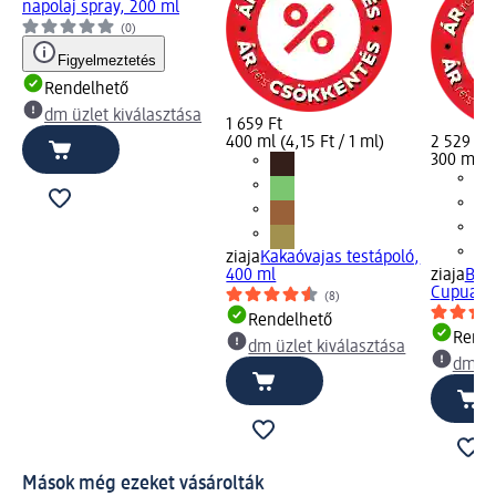
napolaj spray, 200 ml
(0)
Figyelmeztetés
Rendelhető
dm üzlet kiválasztása
1 659 Ft
400 ml (4,15 Ft / 1 ml)
2 529 Ft
300 ml (8
ziaja
Kakaóvajas testápoló,
400 ml
ziaja
Bron
Cupuaçu
(8)
Rendelhető
Rende
dm üzlet kiválasztása
dm üz
Mások még ezeket vásárolták