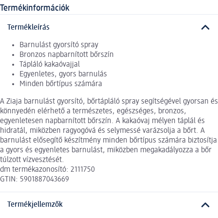
Termékinformációk
Termékleírás
Barnulást gyorsító spray
Bronzos napbarnított bőrszín
Tápláló kakaóvajjal
Egyenletes, gyors barnulás
Minden bőrtípus számára
A Ziaja barnulást gyorsító, bőrtápláló spray segítségével gyorsan és
könnyedén elérhető a természetes, egészséges, bronzos,
egyenletesen napbarnított bőrszín. A kakaóvaj mélyen táplál és
hidratál, miközben ragyogóvá és selymessé varázsolja a bőrt. A
barnulást elősegítő készítmény minden bőrtípus számára biztosítja
a gyors és egyenletes barnulást, miközben megakadályozza a bőr
túlzott vízvesztését.
dm termékazonosító: 2111750
GTIN: 5901887043669
Termékjellemzők