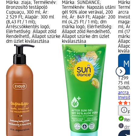
Márka: ziaja; Terméknév:
Márka: SUNDANCE;
Márka: 
Bronzosító testápoló
Terméknév: Napozás utáni
Termékn
Cupuaçu, 300 ml; Ár:
gél 90% aloe verával, 200
arcra és
2 529 Ft; Alapár: 300 ml
ml; Ár: 849 Ft; Alapár: 200
Invisible
(8,43 Ft / 1 ml);
ml (4,25 Ft / 1 ml); dm
magas f
Árréscsökkentés logó;
márka logó; Elérhetőség:
ml; Ár: 1
Elérhetőség: Állapot zöld
Állapot zöld Rendelhető,
ml (17,32
Rendelhető, Állapot szürke
Állapot szürke dm üzlet
márka lo
dm üzlet kiválasztása
kiválasztása
Állapot 
Állapot 
kiválasz
1 299 Ft
75 ml (17
SUNDAN
arcra és
Invisible
Figy
Rende
dm üz