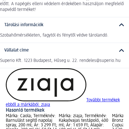
előtt. A napégés elleni védelem érdekében használjon megfelelő
napvédő terméket!
Tárolási információk
Szobahőmérsékleten, fagytól és fénytől védve tárolandó.
Vállalat címe
Superio Kft. 1223 Budapest, Hűseg u. 22. rendeles@superio.hu
További termékek
ebből a márkából: ziaja
Hasonló termékek
Márka: Caola; Terméknév:
Márka: ziaja; Terméknév:
Márka: z
Barnulást segítő napolaj
Kakaóvajas testápoló, 400
Bronzosí
spray, 200 ml; Ár: 3 299 Ft;
ml; Ár: 1 659 Ft; Alapár:
Cupuaçu,