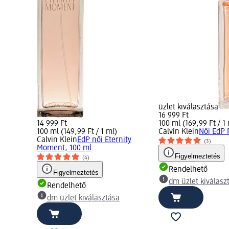
üzlet kiválasztása
16 999 Ft
14 999 Ft
100 ml (169,99 Ft / 1
100 ml (149,99 Ft / 1 ml)
Calvin Klein
Női EdP 
Calvin Klein
EdP női Eternity
(3)
Moment, 100 ml
Figyelmeztetés
(4)
Rendelhető
Figyelmeztetés
dm üzlet kiválasz
Rendelhető
dm üzlet kiválasztása