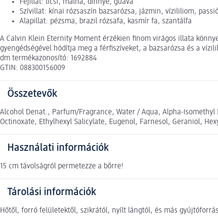
Fejillat: licsi, málna, dinnye, guava
Szívillat: kínai rózsaszín bazsarózsa, jázmin, vízililiom, passi
Alapillat: pézsma, brazil rózsafa, kasmír fa, szantálfa
A Calvin Klein Eternity Moment érzékien finom virágos illata könny
gyengédségével hódítja meg a férfiszíveket, a bazsarózsa és a vízil
dm termékazonosító: 1692884
GTIN: 088300156009
Összetevők
Alcohol Denat., Parfum/Fragrance, Water / Aqua, Alpha-Isomethyl I
Octinoxate, Ethylhexyl Salicylate, Eugenol, Farnesol, Geraniol, Hexy
Használati információk
15 cm távolságról permetezze a bőrre!
Tárolási információk
Hőtől, forró felületektől, szikrától, nyílt lángtól, és más gyújtóf