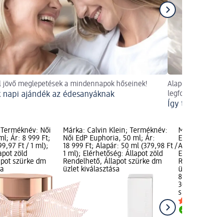
l jövő meglepetések a mindennapok hőseinek!
Alaposan körbej
 napi ajándék az édesanyáknak
legfontosabb k
Így találd me
; Terméknév: Női
Márka: Calvin Klein; Terméknév:
Márka: s.Ol
ml; Ár: 8 999 Ft;
Női EdP Euphoria, 50 ml; Ár:
EdT Life Tim
9,97 Ft / 1 ml);
18 999 Ft; Alapár: 50 ml (379,98 Ft /
Alapár: 30 m
apot zöld
1 ml); Elérhetőség: Állapot zöld
Elérhetőség:
apot szürke dm
Rendelhető, Állapot szürke dm
Rendelhető,
sa
üzlet kiválasztása
üzlet kivála
8 999 Ft
30 ml (299,9
s.Oliver
Női 
Rendelh