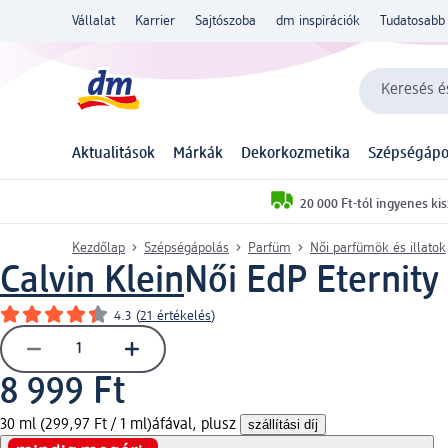
Vállalat
Karrier
Sajtószoba
dm inspirációk
Tudatosabb 
Keresés és
Aktualitások
Márkák
Dekorkozmetika
Szépségápo
20 000 Ft-tól ingyenes kis
Kezdőlap
Szépségápolás
Parfüm
Női parfümök és illatok
Calvin Klein
Női EdP Eternit
4.3
(
21 értékelés
)
8 999 Ft
30 ml (299,97 Ft / 1 ml)
áfával, plusz
szállítási díj