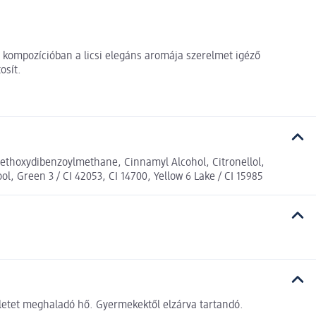
s kompozícióban a licsi elegáns aromája szerelmet igéző
osít.
Methoxydibenzoylmethane, Cinnamyl Alcohol, Citronellol,
l, Green 3 / CI 42053, CI 14700, Yellow 6 Lake / CI 15985
ékletet meghaladó hő. Gyermekektől elzárva tartandó.