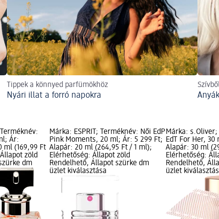
Tippek a könnyed parfümökhöz
Szívbő
Nyári illat a forró napokra
Anyák
; Terméknév:
Márka: ESPRIT; Terméknév: Női EdP
Márka: s.Oliver
l; Ár:
Pink Moments, 20 ml; Ár: 5 299 Ft;
EdT For Her, 30 
0 ml (169,99 Ft
Alapár: 20 ml (264,95 Ft / 1 ml);
Alapár: 30 ml (29
 Állapot zöld
Elérhetőség: Állapot zöld
Elérhetőség: Áll
 szürke dm
Rendelhető, Állapot szürke dm
Rendelhető, Áll
üzlet kiválasztása
üzlet kiválasztá