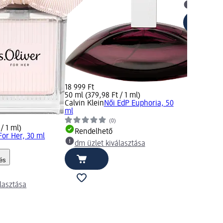
dm üzlet
18 999 Ft
50 ml (379,98 Ft / 1 ml)
Calvin Klein
Női EdP Euphoria, 50
ml
(0)
/ 1 ml)
Rendelhető
For Her, 30 ml
dm üzlet kiválasztása
)
és
lasztása