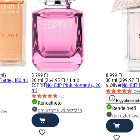
 ml)
5 299 Ft
8 999 Ft
Flame, 100 ml
20 ml (264,95 Ft / 1 ml)
30 ml (299,97 Ft 
ESPRIT
Női EdP Pink Moments, 20
s.Oliver
Női EdT 
ml
(58
(56)
Figyelmeztet
Rendelhető
Rendelhető
dm üzlet kiválasztása
tása
dm üzlet kivá