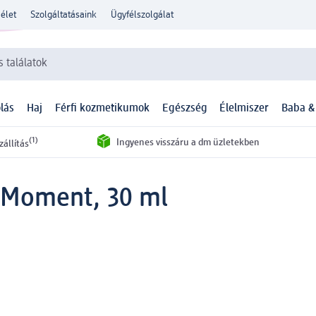
élet
Szolgáltatásaink
Ügyfélszolgálat
 találatok
lás
Haj
Férfi kozmetikumok
Egészség
Élelmiszer
Baba &
(1)
Ingyenes visszáru a dm üzletekben
zállítás
y Moment, 30 ml