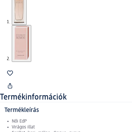
Termékinformációk
Termékleírás
Női EdP
Virágos illat