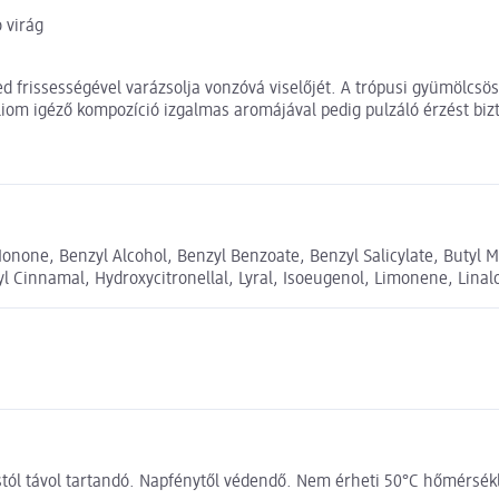
ó virág
ed frissességével varázsolja vonzóvá viselőjét. A trópusi gyümölcsö
iliom igéző kompozíció izgalmas aromájával pedig pulzáló érzést bizt
onone, Benzyl Alcohol, Benzyl Benzoate, Benzyl Salicylate, Butyl 
l Cinnamal, Hydroxycitronellal, Lyral, Isoeugenol, Limonene, Linaloo
orrástól távol tartandó. Napfénytől védendő. Nem érheti 50°C hőmérs