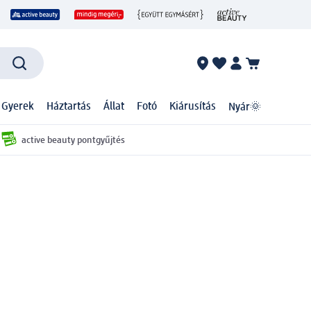
 Gyerek
Háztartás
Állat
Fotó
Kiárusítás
Nyár🌞
active beauty pontgyűjtés