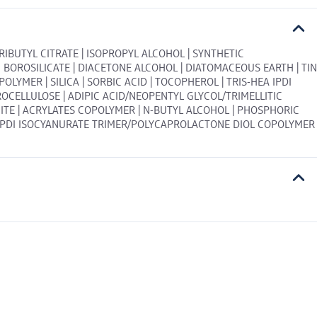
RIBUTYL CITRATE | ISOPROPYL ALCOHOL | SYNTHETIC
BOROSILICATE | DIACETONE ALCOHOL | DIATOMACEOUS EARTH | TIN
YMER | SILICA | SORBIC ACID | TOCOPHEROL | TRIS-HEA IPDI
NITROCELLULOSE | ADIPIC ACID/NEOPENTYL GLYCOL/TRIMELLITIC
ITE | ACRYLATES COPOLYMER | N-BUTYL ALCOHOL | PHOSPHORIC
EA IPDI ISOCYANURATE TRIMER/POLYCAPROLACTONE DIOL COPOLYMER