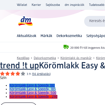
Vállalat
Karrier
Sajtószoba
dm inspirációk
Tudatosabb 
Keresés és
Aktualitások
Márkák
Dekorkozmetika
Szépségápo
20 000 Ft-tól ingyenes kis
Kezdőlap
Dekorkozmetika
Körömlakk és manikűr
Köröm
trend !t up
Körömlakk Easy &
3.9
(
56 értékelés
)
Szín
Körömlakk Easy & Speedy 180
Körömlakk Easy & Speedy, 185
Körömlakk Easy & Speedy, 500
Körömlakk Easy & Speedy , 290