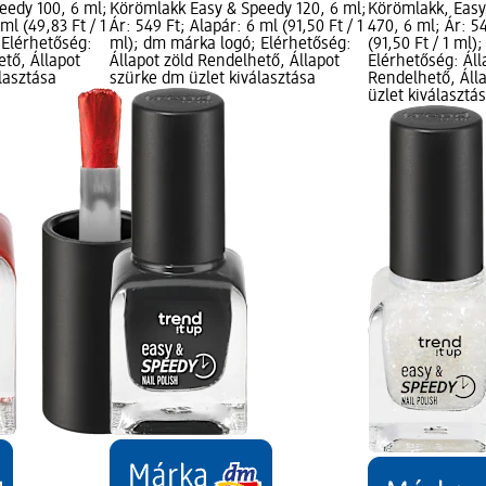
eedy 100, 6 ml;
Körömlakk Easy & Speedy 120, 6 ml;
Körömlakk, Easy
ml (49,83 Ft / 1
Ár: 549 Ft; Alapár: 6 ml (91,50 Ft / 1
470, 6 ml; Ár: 5
 Elérhetőség:
ml); dm márka logó; Elérhetőség:
(91,50 Ft / 1 ml
ető, Állapot
Állapot zöld Rendelhető, Állapot
Elérhetőség: Áll
lasztása
szürke dm üzlet kiválasztása
Rendelhető, Áll
üzlet kiválasztá