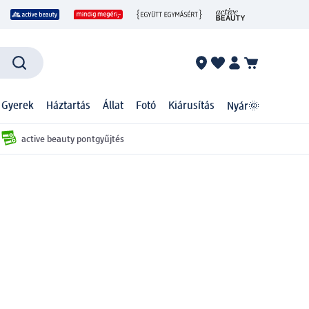
 Gyerek
Háztartás
Állat
Fotó
Kiárusítás
Nyár🌞
active beauty pontgyűjtés