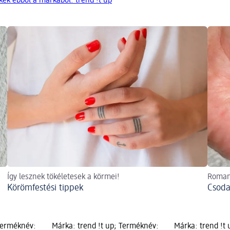
ek ebből a márkából: trend !t up
Így lesznek tökéletesek a körmei!
Romant
Körömfestési tippek
Csoda
 Terméknév:
Márka: trend !t up; Terméknév:
Márka: trend !t