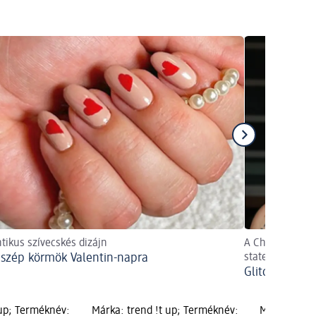
ikus szívecskés dizájn
A Chaos Chic s
szép körmök Valentin-napra
statementté vál
Glitchy Glam:
 up; Terméknév:
Márka: trend !t up; Terméknév:
Márka: tren