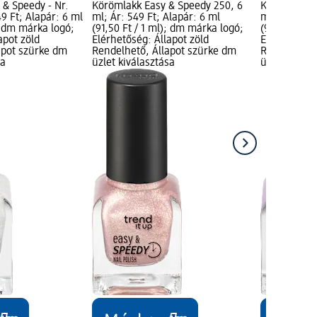
 & Speedy - Nr.
Körömlakk Easy & Speedy 250, 6
Körömlakk E
49 Ft; Alapár: 6 ml
ml; Ár: 549 Ft; Alapár: 6 ml
ml; Ár: 549 
); dm márka logó;
(91,50 Ft / 1 ml); dm márka logó;
(91,50 Ft / 
apot zöld
Elérhetőség: Állapot zöld
Elérhetőség:
apot szürke dm
Rendelhető, Állapot szürke dm
Rendelhető,
sa
üzlet kiválasztása
üzlet kivála