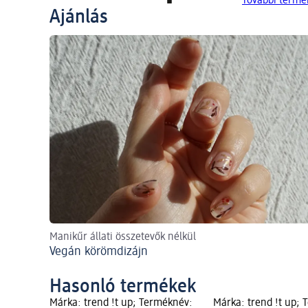
További termék
Ajánlás
Manikűr állati összetevők nélkül
Vegán körömdizájn
Hasonló termékek
Márka: trend !t up; Terméknév:
Márka: trend !t up;