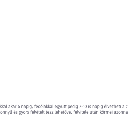
kkal akár 6 napig, fedőlakkal együtt pedig 7-10 is napig élvezheti 
könnyű és gyors felvitelt tesz lehetővé, felvitele után körmei azo