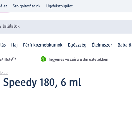
élet
Szolgáltatásaink
Ügyfélszolgálat
 találatok
lás
Haj
Férfi kozmetikumok
Egészség
Élelmiszer
Baba &
(1)
Ingyenes visszáru a dm üzletekben
zállítás
lakk
 Speedy 180, 6 ml