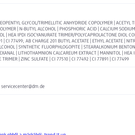
/NEOPENTYL GLYCOL/TRIMELLITIC ANHYDRIDE COPOLYMER | ACETYL T
LYMER | N-BUTYL ALCOHOL | PHOSPHORIC ACID | CALCIUM SODIUM 
L | HEA IPDI ISOCYANURATE TRIMER/POLYCAPROLACTONE DIOL COPOL
7891 | CI 77499; AB CHARGE 201 BUTYL ACETATE | ETHYL ACETATE | 
ALCOHOL | SYNTHETIC FLUORPHLOGOPITE | STEARALKONIUM BENTON
| HEXANAL | LITHOTHAMNION CALCAREUM EXTRACT | MANNITOL | H
RIMER | ZINC SULFATE | CI 77510 | CI 77492 | CI 77891 | CI 77499
e servicecenter@dm.de