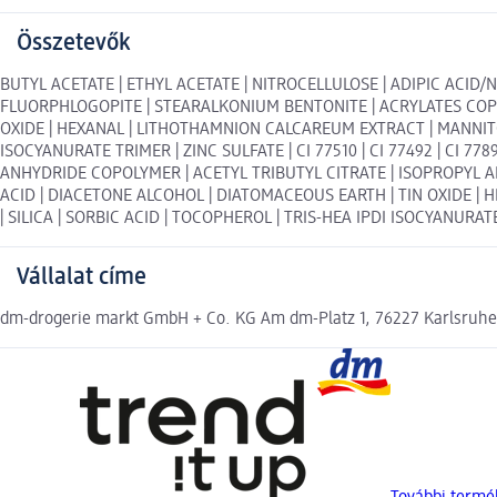
Összetevők
BUTYL ACETATE | ETHYL ACETATE | NITROCELLULOSE | ADIPIC ACID
FLUORPHLOGOPITE | STEARALKONIUM BENTONITE | ACRYLATES COPO
OXIDE | HEXANAL | LITHOTHAMNION CALCAREUM EXTRACT | MANNITO
ISOCYANURATE TRIMER | ZINC SULFATE | CI 77510 | CI 77492 | CI 7
ANHYDRIDE COPOLYMER | ACETYL TRIBUTYL CITRATE | ISOPROPYL 
ACID | DIACETONE ALCOHOL | DIATOMACEOUS EARTH | TIN OXIDE 
| SILICA | SORBIC ACID | TOCOPHEROL | TRIS-HEA IPDI ISOCYANURATE T
Vállalat címe
dm-drogerie markt GmbH + Co. KG Am dm-Platz 1, 76227 Karlsruh