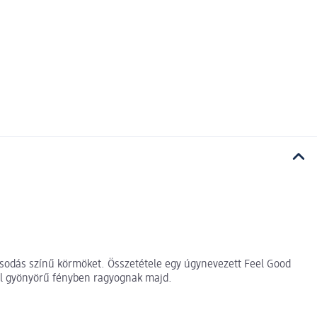
a csodás színű körmöket. Összetétele egy úgynevezett Feel Good
nnal gyönyörű fényben ragyognak majd.