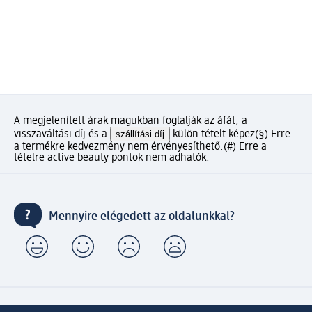
A megjelenített árak magukban foglalják az áfát, a
visszaváltási díj és a
szállítási díj
külön tételt képez
(§) Erre
a termékre kedvezmény nem érvényesíthető.
(#) Erre a
tételre active beauty pontok nem adhatók.
Mennyire elégedett az oldalunkkal?