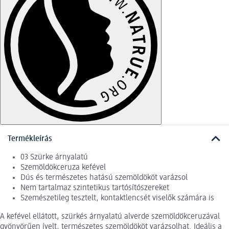
Termékleírás
03 Szürke árnyalatú
Szemöldökceruza kefével
Dús és természetes hatású szemöldököt varázsol
Nem tartalmaz szintetikus tartósítószereket
Szemészetileg tesztelt, kontaktlencsét viselők számára is
A kefével ellátott, szürkés árnyalatú alverde szemöldökceruzával
gyönyörűen ívelt, természetes szemöldököt varázsolhat. Ideális a