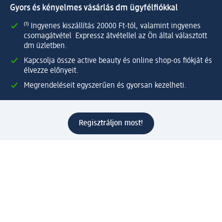
Gyors és kényelmes vásárlás dm ügyfélfiókkal
⁽¹⁾ Ingyenes kiszállítás 20000 Ft-tól, valamint ingyenes
csomagátvétel Expressz átvétellel az Ön által választott
dm üzletben.
Kapcsolja össze active beauty és online shop-os fiókját és
élvezze előnyeit.
Megrendeléseit egyszerűen és gyorsan kezelheti.
Regisztráljon most!
Kérdések és válaszok
Szolgáltatások
Ügyfélszolgálat
Fizetési lehetőségek
Szállítási és átvételi lehetőségek
Visszaküldés, visszatérítés
Hibás termék reklamáció
Csomagkövetés