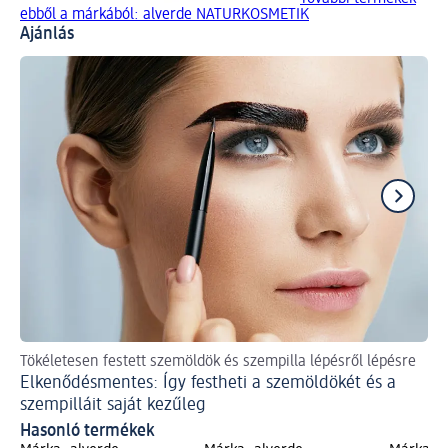
ebből a márkából: alverde NATURKOSMETIK
Ajánlás
Tökéletesen festett szemöldök és szempilla lépésről lépésre
Va
Elkenődésmentes: Így festheti a szemöldökét és a
Me
szempilláit saját kezűleg
Hasonló termékek