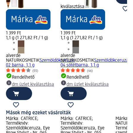
kiválasztása
1 399 Ft
1 399 Ft
1,1 g (1 271,82 Ft / 1 g)
1,1 g (1 271,82 Ft / 1 g)
alverde
alverde
NATURKOSMETIK
Szemöldökceruza,
NATURKOSMETIK
Szemöldökceruza,
02 barna, 1,1 g
04 sötétbarna, 1,1 g
(55)
(46)
Rendelhető
Rendelhető
dm üzlet kiválasztása
dm üzlet kiválasztása
Mások még ezeket vásárolták
Márka: CATRICE;
Márka: CATRICE;
Márka: a
Terméknév:
Terméknév:
NATURKO
Szemöldökceruza, Eye
Szemöldökceruza, Eye
Termékné