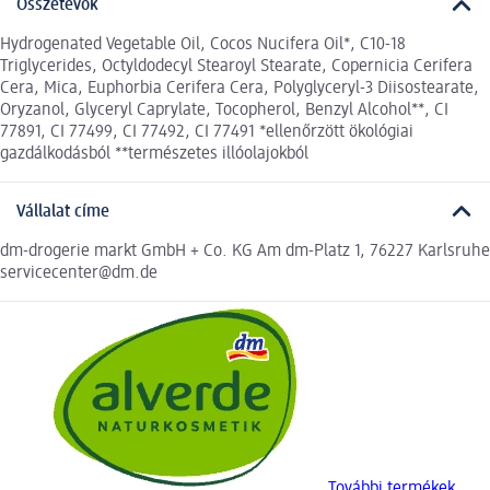
Összetevők
Hydrogenated Vegetable Oil, Cocos Nucifera Oil*, C10-18
Triglycerides, Octyldodecyl Stearoyl Stearate, Copernicia Cerifera
Cera, Mica, Euphorbia Cerifera Cera, Polyglyceryl-3 Diisostearate,
Oryzanol, Glyceryl Caprylate, Tocopherol, Benzyl Alcohol**, CI
77891, CI 77499, CI 77492, CI 77491 *ellenőrzött ökológiai
gazdálkodásból **természetes illóolajokból
Vállalat címe
dm-drogerie markt GmbH + Co. KG Am dm-Platz 1, 76227 Karlsruhe
servicecenter@dm.de
További termékek