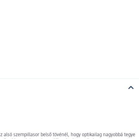
az alsó szempillasor belső tövénél, hogy optikailag nagyobbá tegye