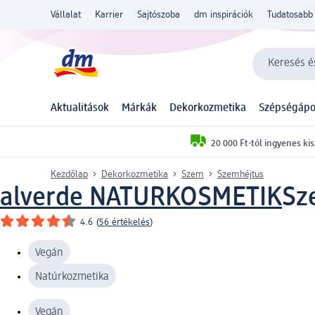
Vállalat
Karrier
Sajtószoba
dm inspirációk
Tudatosabb 
Keresés és
Aktualitások
Márkák
Dekorkozmetika
Szépségápo
20 000 Ft-tól ingyenes kis
Kezdőlap
Dekorkozmetika
Szem
Szemhéjtus
alverde NATURKOSMETIK
Sz
4.6
(
56 értékelés
)
Vegán
Natúrkozmetika
Vegán