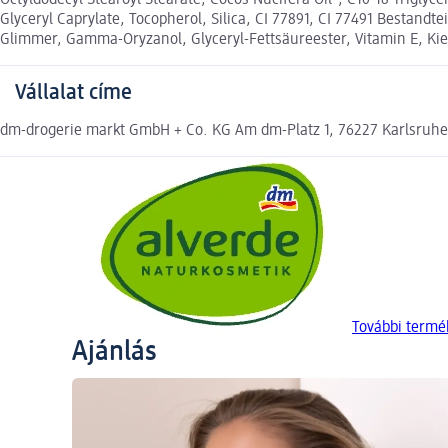
Octyldodecyl Stearoyl Stearate, Cocos Nucifera Oil*, C10-18 Triglyc
Glyceryl Caprylate, Tocopherol, Silica, CI 77891, CI 77491 Bestand
Glimmer, Gamma-Oryzanol, Glyceryl-Fettsäureester, Vitamin E, Kies
Vállalat címe
dm-drogerie markt GmbH + Co. KG Am dm-Platz 1, 76227 Karlsruh
További termé
Ajánlás