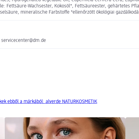
erides, Hydrogenated Vegetable Oil, Copernicia Cerifera Cera, Euphor
teile: Fettsäure-Wachsester, Kokosöl*, Fettsäureester, gehärtetes P
elsäure, mineralische Farbstoffe *ellenőrzött ökológiai gazdálkodá
e servicecenter@dm.de
kek ebből a márkából: alverde NATURKOSMETIK