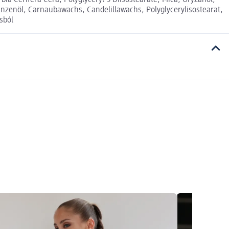
bia Cerifera Cera, Polyglyceryl-3 Diisostearate, Mica, Oryzanol,
flanzenöl, Carnaubawachs, Candelillawachs, Polyglycerylisostearat,
sból