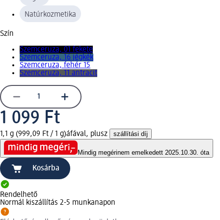
Natúrkozmetika
Szín
Szemceruza, 01 fekete
Szemceruza, 16 jégkék
Szemceruza, fehér 15
Szemceruza, 11 antracit
1 099 Ft
1,1 g (999,09 Ft / 1 g)
áfával, plusz
szállítási díj
Mindig megéri
nem emelkedett 2025.10.30. óta
Kosárba
Rendelhető
Normál kiszállítás 2-5 munkanapon