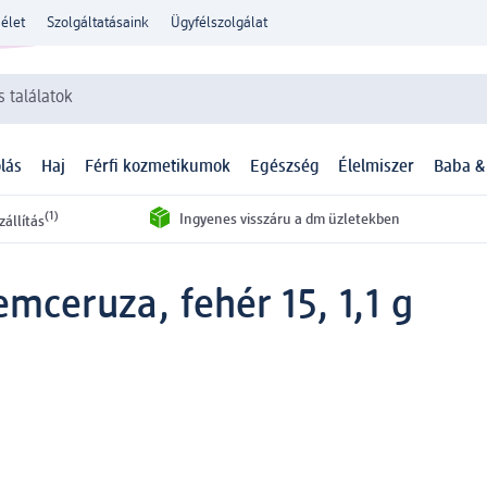
élet
Szolgáltatásaink
Ügyfélszolgálat
 találatok
lás
Haj
Férfi kozmetikumok
Egészség
Élelmiszer
Baba &
(1)
Ingyenes visszáru a dm üzletekben
zállítás
emceruza, fehér 15, 1,1 g