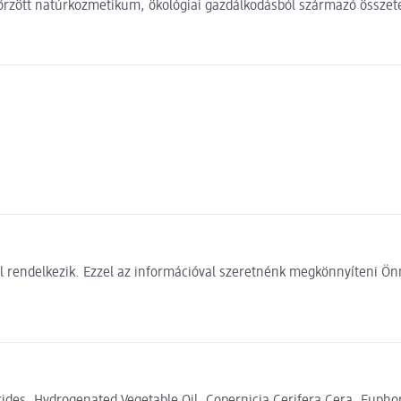
őrzött natúrkozmetikum, ökológiai gazdálkodásból származó összete
 rendelkezik. Ezzel az információval szeretnénk megkönnyíteni Önn