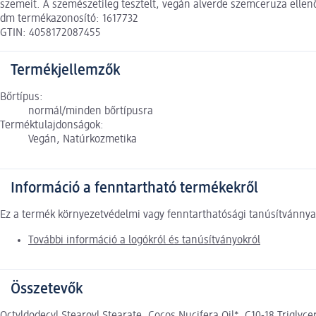
szemeit. A szemészetileg tesztelt, vegán alverde szemceruza ellen
dm termékazonosító: 1617732
GTIN: 4058172087455
Termékjellemzők
Bőrtípus:
normál/minden bőrtípusra
Terméktulajdonságok:
Vegán, Natúrkozmetika
Információ a fenntartható termékekről
Ez a termék környezetvédelmi vagy fenntarthatósági tanúsítvánnyal
További információ a logókról és tanúsítványokról
Összetevők