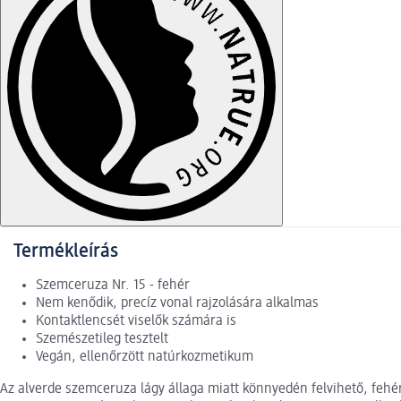
Termékleírás
Szemceruza Nr. 15 - fehér
Nem kenődik, precíz vonal rajzolására alkalmas
Kontaktlencsét viselők számára is
Szemészetileg tesztelt
Vegán, ellenőrzött natúrkozmetikum
Az alverde szemceruza lágy állaga miatt könnyedén felvihető, fehér 