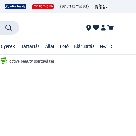
 Gyerek
Háztartás
Állat
Fotó
Kiárusítás
Nyár🌞
active beauty pontgyűjtés