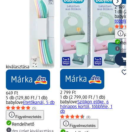
2 149 Ft
1 db (2 1
babylove
többféle,
Figy
Rende
dm üz
kiválasztása
2 799 Ft
649 Ft
1 db (2 799,00 Ft / 1 db)
5 db (129,80 Ft / 1 db)
babylove
Szilikon előke, 6
babylove
Etetőkanál, 5 db
hónapos kortól, többféle, 1
(5)
db
Figyelmeztetés
(8)
Rendelhető
Figyelmeztetés
dm üzlet kiválasztása