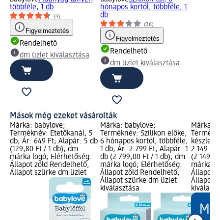
többféle, 1 db
hónapos kortól, többféle, 1
db
(4)
(36)
Figyelmeztetés
Figyelmeztetés
Rendelhető
Rendelhető
dm üzlet kiválasztása
dm üzlet kiválasztása
Mások még ezeket vásárolták
Márka: babylove;
Márka: babylove;
Márka: b
Terméknév: Etetőkanál, 5
Terméknév: Szilikon előke,
Termékn
db; Ár: 649 Ft; Alapár: 5 db
6 hónapos kortól, többféle,
készlet, 
(129,80 Ft / 1 db); dm
1 db; Ár: 2 799 Ft; Alapár: 1
2 149 Ft;
márka logó; Elérhetőség:
db (2 799,00 Ft / 1 db); dm
(2 149,00
Állapot zöld Rendelhető,
márka logó; Elérhetőség:
márka lo
Állapot szürke dm üzlet
Állapot zöld Rendelhető,
Állapot 
Állapot szürke dm üzlet
Állapot 
kiválasztása
kiválasz