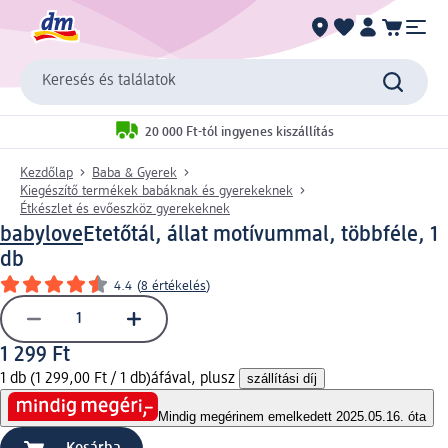
Keresés és találatok
20 000 Ft-tól ingyenes kiszállítás
Kezdőlap
Baba & Gyerek
Kiegészítő termékek babáknak és gyerekeknek
Étkészlet és evőeszköz gyerekeknek
babylove
Etetőtál, állat motívummal, többféle, 1
db
4.4
(
8 értékelés
)
1 299 Ft
1 db (1 299,00 Ft / 1 db)
áfával, plusz
szállítási díj
Mindig megéri
nem emelkedett 2025.05.16. óta