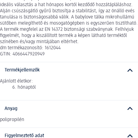
ideális választás a hat hónapos kortól kezdődő hozzátápláláshoz.
Alján csúszásgátló gyűrű biztosítja a stabilitást, így az önálló evés
tanulása is biztonságosabbá válik. A babylove tálka mikrohullámú
sütőben melegíthető és mosogatógépben is egyszerűen tisztítható.
A termék megfelel az EN 14372 biztonsági szabványnak. Felhívjuk
figyelmét, hogy a kiszállított termék a képen látható terméktől
színében és/vagy mintájában eltérhet.
dm termékazonosító: 1612044
GTIN: 4066447920949
Termékjellemzők
Ajánlott életkor:
6. hónaptól
Anyag
polipropilén
Figyelmeztető adat