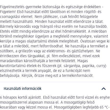
Figyelmeztetés gyermeke biztonsága és egészsége érdekében -
Figyelem! Első használat előtt távolítson el minden rögzítő- és
csomagolási elemet. Nem játékszer, csak felnőtt felügyelete
mellett használható. Minden használat előtt ellenőrizze a tálat.
Bármely károsodás vagy hiányzó rész esetén ne használja tovább.
Etetés előtt mindig ellenőrizze az étel hőmérsékletét. A mikróban
történő melegítéskor ügyeljen a megfelelő mennyiségre, valamint
kerülje a magas olajtartalmú ételek melegítését. Óvatosan vegye ki
a tálat a mikróból, mert felforrósodhat. Ne használja a terméket a
sütőben, a grillezőn vagy az elektromos- és gáztűzhelyen. Ne
érintkezzen éles tárgyakkal, pl. fém evőeszközzel, mivel ezek
maradandóan károsíthatják a termék felületét. Magas
karotintartalmú ételek és fűszerek (pl. sárgarépa, paprika, curry)
elszínezhetik a termék anyagát, de ez a funkcióját nem
befolyásolja. Kérjük, őrizze meg ezt a termékinformációt.
Használati információk
6 hónapos kortól ajánlott. Első használat előtt forró vízzel és enyhe
mosogatószerrel alaposan mossa el. A mosogatógép felső
kosarában vagy kézzel mossa el. Mosogatógépben legfeljebb 65 °C-