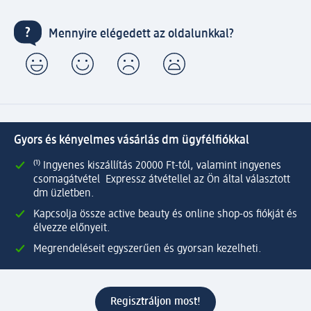
Mennyire elégedett az oldalunkkal?
Gyors és kényelmes vásárlás dm ügyfélfiókkal
⁽¹⁾ Ingyenes kiszállítás 20000 Ft-tól, valamint ingyenes
csomagátvétel Expressz átvétellel az Ön által választott
dm üzletben.
Kapcsolja össze active beauty és online shop-os fiókját és
élvezze előnyeit.
Megrendeléseit egyszerűen és gyorsan kezelheti.
Regisztráljon most!