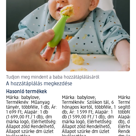
Tudjon meg mindent a baba hozzátáplálásáról
A hozzátáplálás megkezdése
Hasonló termékek
Márka: babylove;
Márka: babylove;
Márka: b
Terméknév: Műanyag
Terméknév: Szilikon tál, 6
Termékné
tányér, többféle, 1 db; Ár:
hónapos kortól, többféle, 1
segítő sz
1 699 Ft; Alapár: 1 db
db; Ár: 1 599 Ft; Alapár: 1
többféle,
(1 699,00 Ft / 1 db); dm
db (1 599,00 Ft / 1 db); dm
Alapár: 1
márka logó; Elérhetőség:
márka logó; Elérhetőség:
db); dm 
Állapot zöld Rendelhető,
Állapot zöld Rendelhető,
Elérhető
Állapot szürke dm üzlet
Állapot szürke dm üzlet
Rendelhe