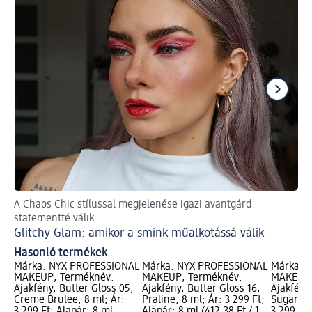
A Chaos Chic stílussal megjelenése igazi avantgárd
Va
statementté válik
Me
Glitchy Glam: amikor a smink műalkotássá válik
Hasonló termékek
Márka: NYX PROFESSIONAL
Márka: NYX PROFESSIONAL
Márka: 
MAKEUP; Terméknév:
MAKEUP; Terméknév:
MAKEUP;
Ajakfény, Butter Gloss 05,
Ajakfény, Butter Gloss 16,
Ajakfény
Creme Brulee, 8 ml; Ár:
Praline, 8 ml; Ár: 3 299 Ft;
Sugar Hi
3 299 Ft; Alapár: 8 ml
Alapár: 8 ml (412,38 Ft / 1
3 299 Ft;