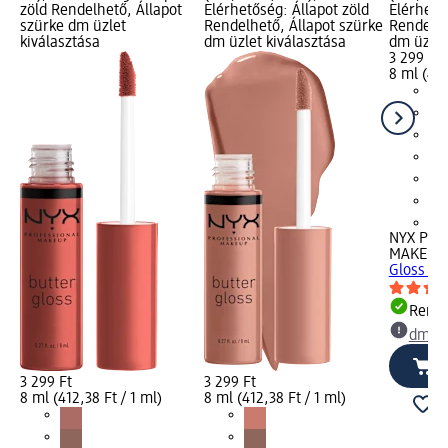
zöld Rendelhető, Állapot
Elérhetőség: Állapot zöld
Elérhető
szürke dm üzlet
Rendelhető, Állapot szürke
Rendelhe
kiválasztása
dm üzlet kiválasztása
dm üzlet
3 299 Ft
8 ml (412
+1
NYX PRO
MAKEUP
Gloss 45
Rende
dm üz
3 299 Ft
3 299 Ft
8 ml (412,38 Ft / 1 ml)
8 ml (412,38 Ft / 1 ml)