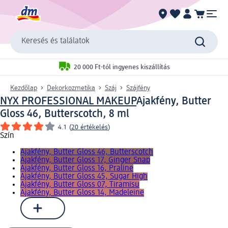
Keresés és találatok
20 000 Ft-tól ingyenes kiszállítás
Kezdőlap
Dekorkozmetika
Száj
Szájfény
NYX PROFESSIONAL MAKEUP
Ajakfény, Butter
Gloss 46, Butterscotch, 8 ml
4.1
(
20 értékelés
)
Szín
Ajakfény, Butter Gloss 46, Butterscotch
Ajakfény, Butter Gloss 17, Ginger Snap
Ajakfény, Butter Gloss 16, Praline
Ajakfény, Butter Gloss 45, Sugar High
Ajakfény, Butter Gloss 07, Tiramisu
Ajakfény, Butter Gloss 14, Madeleine