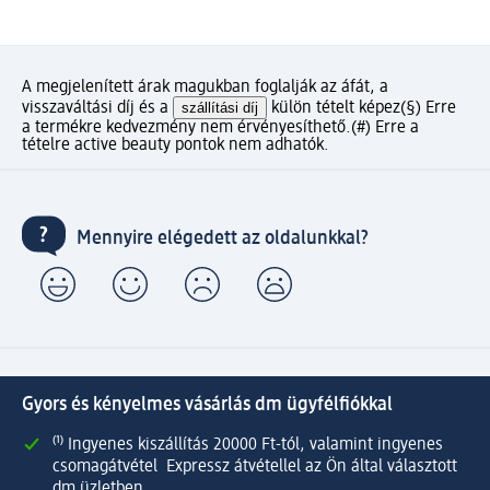
A megjelenített árak magukban foglalják az áfát, a
visszaváltási díj és a
szállítási díj
külön tételt képez
(§) Erre
a termékre kedvezmény nem érvényesíthető.
(#) Erre a
tételre active beauty pontok nem adhatók.
Mennyire elégedett az oldalunkkal?
Gyors és kényelmes vásárlás dm ügyfélfiókkal
⁽¹⁾ Ingyenes kiszállítás 20000 Ft-tól, valamint ingyenes
csomagátvétel Expressz átvétellel az Ön által választott
dm üzletben.