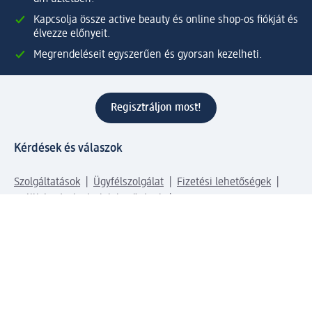
Kapcsolja össze active beauty és online shop-os fiókját és
élvezze előnyeit.
Megrendeléseit egyszerűen és gyorsan kezelheti.
Regisztráljon most!
Kérdések és válaszok
Szolgáltatások
Ügyfélszolgálat
Fizetési lehetőségek
Szállítási és átvételi lehetőségek
Visszaküldés, visszatérítés
Hibás termék reklamáció
Csomagkövetés
Vállalatról
Vállalat
Vállalati felelősségvállalás
Karrier