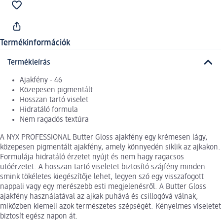
Termékinformációk
Termékleírás
Ajakfény - 46
Közepesen pigmentált
Hosszan tartó viselet
Hidratáló formula
Nem ragadós textúra
A NYX PROFESSIONAL Butter Gloss ajakfény egy krémesen lágy,
közepesen pigmentált ajakfény, amely könnyedén siklik az ajkakon.
Formulája hidratáló érzetet nyújt és nem hagy ragacsos
utóérzetet. A hosszan tartó viseletet biztosító szájfény minden
smink tökéletes kiegészítője lehet, legyen szó egy visszafogott
nappali vagy egy merészebb esti megjelenésről. A Butter Gloss
ajakfény használatával az ajkak puhává és csillogóvá válnak,
miközben kiemeli azok természetes szépségét. Kényelmes viseletet
biztosít egész napon át.