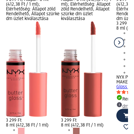
(412,38 Ft / 1 ml);
ml); Elérhetőség: Állapot
(412,38 F
Elérhetőség: Állapot zöld
zöld Rendelhető, Állapot
Elérhető
Rendelhető, Állapot szürke
szürke dm üzlet
Rendelhe
dm üzlet kiválasztása
kiválasztása
dm üzlet
3 299 Ft
8 ml (412
+1
NYX PRO
MAKEUP
Gloss 45
Rende
dm üz
3 299 Ft
3 299 Ft
8 ml (412,38 Ft / 1 ml)
8 ml (412,38 Ft / 1 ml)