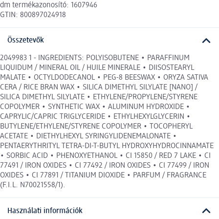
dm termékazonosító: 1607946
GTIN: 800897024918
Összetevők
2049983 1 - INGREDIENTS: POLYISOBUTENE • PARAFFINUM
LIQUIDUM / MINERAL OIL / HUILE MINERALE • DIISOSTEARYL
MALATE • OCTYLDODECANOL • PEG-8 BEESWAX • ORYZA SATIVA
CERA / RICE BRAN WAX • SILICA DIMETHYL SILYLATE [NANO] /
SILICA DIMETHYL SILYLATE • ETHYLENE/PROPYLENE/STYRENE
COPOLYMER • SYNTHETIC WAX • ALUMINUM HYDROXIDE •
CAPRYLIC/CAPRIC TRIGLYCERIDE • ETHYLHEXYLGLYCERIN •
BUTYLENE/ETHYLENE/STYRENE COPOLYMER • TOCOPHERYL
ACETATE • DIETHYLHEXYL SYRINGYLIDENEMALONATE •
PENTAERYTHRITYL TETRA-DI-T-BUTYL HYDROXYHYDROCINNAMATE
• SORBIC ACID • PHENOXYETHANOL • CI 15850 / RED 7 LAKE • CI
77491 / IRON OXIDES • CI 77492 / IRON OXIDES • CI 77499 / IRON
OXIDES • CI 77891 / TITANIUM DIOXIDE • PARFUM / FRAGRANCE
(F.I.L. N70021558/1).
Használati információk