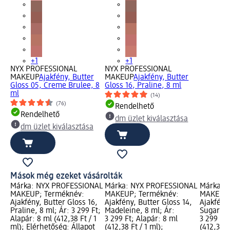
+1
+1
NYX PROFESSIONAL
NYX PROFESSIONAL
MAKEUP
Ajakfény, Butter
MAKEUP
Ajakfény, Butter
Gloss 05, Creme Brulee, 8
Gloss 16, Praline, 8 ml
ml
(14)
(76)
Rendelhető
Rendelhető
dm üzlet kiválasztása
dm üzlet kiválasztása
Mások még ezeket vásárolták
Márka: NYX PROFESSIONAL
Márka: NYX PROFESSIONAL
Márka: 
MAKEUP; Terméknév:
MAKEUP; Terméknév:
MAKEUP;
Ajakfény, Butter Gloss 16,
Ajakfény, Butter Gloss 14,
Ajakfény
Praline, 8 ml; Ár: 3 299 Ft;
Madeleine, 8 ml; Ár:
Sugar Hi
Alapár: 8 ml (412,38 Ft / 1
3 299 Ft; Alapár: 8 ml
3 299 Ft;
ml); Elérhetőség: Állapot
(412,38 Ft / 1 ml);
(412,38 F