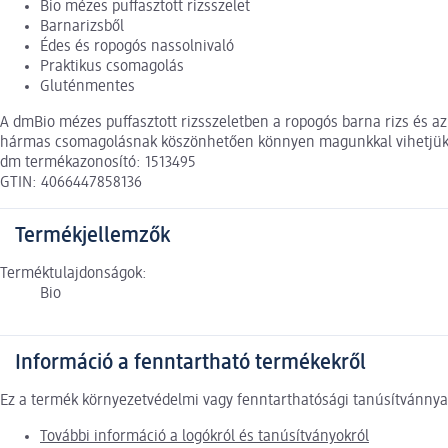
Bio mézes puffasztott rizsszelet
Barnarizsből
Édes és ropogós nassolnivaló
Praktikus csomagolás
Gluténmentes
A dmBio mézes puffasztott rizsszeletben a ropogós barna rizs és az
hármas csomagolásnak köszönhetően könnyen magunkkal vihetjük 
dm termékazonosító: 1513495
GTIN: 4066447858136
Termékjellemzők
Terméktulajdonságok:
Bio
Információ a fenntartható termékekről
Ez a termék környezetvédelmi vagy fenntarthatósági tanúsítvánnyal
További információ a logókról és tanúsítványokról