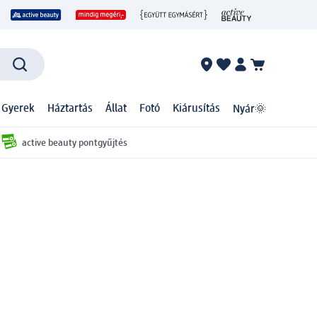
 Gyerek
Háztartás
Állat
Fotó
Kiárusítás
Nyár🌞
active beauty pontgyűjtés