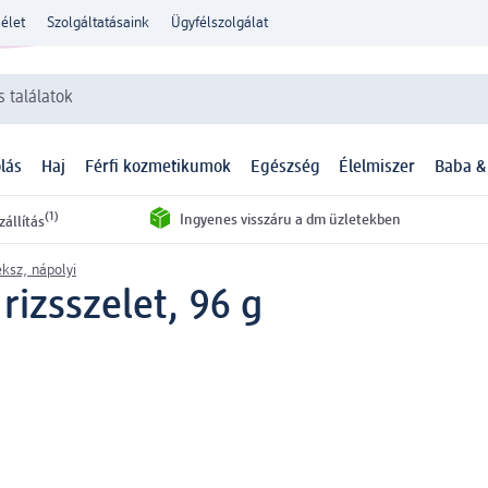
élet
Szolgáltatásaink
Ügyfélszolgálat
 találatok
lás
Haj
Férfi kozmetikumok
Egészség
Élelmiszer
Baba &
(1)
Ingyenes visszáru a dm üzletekben
zállítás
ksz, nápolyi
rizsszelet, 96 g