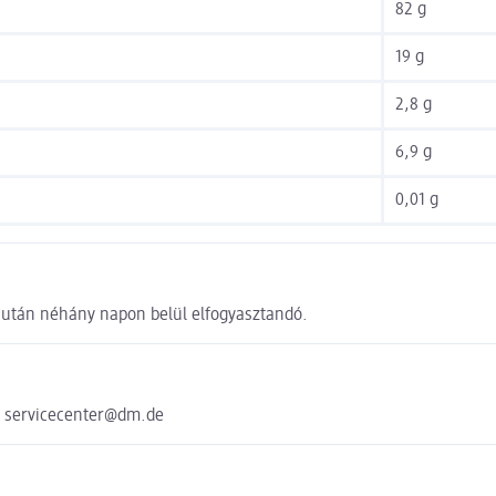
82 g
19 g
2,8 g
6,9 g
0,01 g
s után néhány napon belül elfogyasztandó.
e servicecenter@dm.de