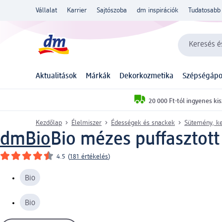
Vállalat
Karrier
Sajtószoba
dm inspirációk
Tudatosabb 
Keresés és
Aktualitások
Márkák
Dekorkozmetika
Szépségápo
20 000 Ft-tól ingyenes kis
Kezdőlap
Élelmiszer
Édességek és snackek
Sütemény, ke
dmBio
Bio mézes puffasztott 
4.5
(
181 értékelés
)
Bio
Bio