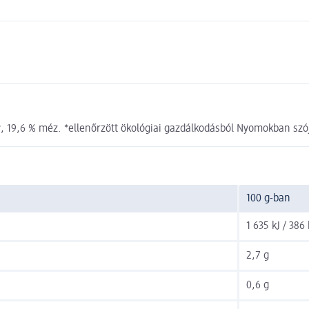
, 19,6 % méz. *ellenőrzött ökológiai gazdálkodásból Nyomokban szó
100 g-ban
1 635 kJ / 386 
2,7 g
0,6 g