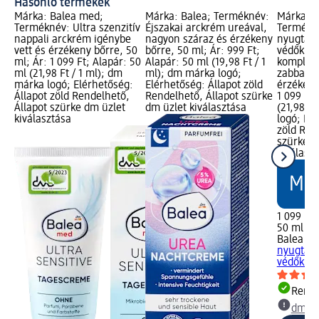
Hasonló termékek
Márka: Balea med;
Márka: Balea; Terméknév:
Márka: B
Terméknév: Ultra szenzitív
Éjszakai arckrém ureával,
Termékné
nappali arckrém igénybe
nagyon száraz és érzékeny
nyugtató
vett és érzékeny bőrre, 50
bőrre, 50 ml; Ár: 999 Ft;
védőkrém
ml; Ár: 1 099 Ft; Alapár: 50
Alapár: 50 ml (19,98 Ft / 1
komplexs
ml (21,98 Ft / 1 ml); dm
ml); dm márka logó;
zabbal i
márka logó; Elérhetőség:
Elérhetőség: Állapot zöld
érzékeny
Állapot zöld Rendelhető,
Rendelhető, Állapot szürke
1 099 Ft;
Állapot szürke dm üzlet
dm üzlet kiválasztása
(21,98 Ft
kiválasztása
logó; Elé
zöld Ren
szürke d
kiválasz
1 099 Ft
50 ml (21
Balea m
nyugtató
védőkrém
Rende
dm üz