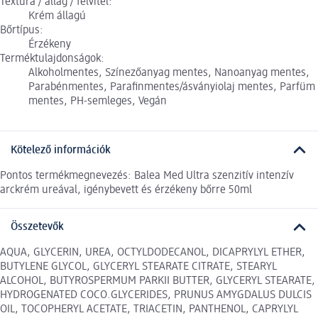
Textúra / állag / felvitel:
Krém állagú
Bőrtípus:
Érzékeny
Terméktulajdonságok:
Alkoholmentes, Színezőanyag mentes, Nanoanyag mentes,
Parabénmentes, Parafinmentes/ásványiolaj mentes, Parfüm
mentes, PH-semleges, Vegán
Kötelező információk
Pontos termékmegnevezés: Balea Med Ultra szenzitív intenzív
arckrém ureával, igénybevett és érzékeny bőrre 50ml
Összetevők
AQUA, GLYCERIN, UREA, OCTYLDODECANOL, DICAPRYLYL ETHER,
BUTYLENE GLYCOL, GLYCERYL STEARATE CITRATE, STEARYL
ALCOHOL, BUTYROSPERMUM PARKII BUTTER, GLYCERYL STEARATE,
HYDROGENATED COCO.GLYCERIDES, PRUNUS AMYGDALUS DULCIS
OIL, TOCOPHERYL ACETATE, TRIACETIN, PANTHENOL, CAPRYLYL