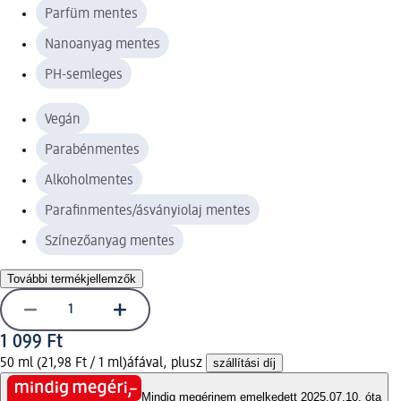
Parfüm mentes
Nanoanyag mentes
PH-semleges
Vegán
Parabénmentes
Alkoholmentes
Parafinmentes/ásványiolaj mentes
Színezőanyag mentes
További termékjellemzők
1 099 Ft
50 ml (21,98 Ft / 1 ml)
áfával, plusz
szállítási díj
Mindig megéri
nem emelkedett 2025.07.10. óta