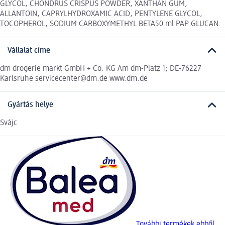
GLYCOL, CHONDRUS CRISPUS POWDER, XANTHAN GUM,
ALLANTOIN, CAPRYLHYDROXAMIC ACID, PENTYLENE GLYCOL,
TOCOPHEROL, SODIUM CARBOXYMETHYL BETA50 ml PAP GLUCAN.
Vállalat címe
dm drogerie markt GmbH + Co. KG Am dm-Platz 1; DE-76227
Karlsruhe servicecenter@dm.de www.dm.de
Gyártás helye
Svájc
További termékek ebből