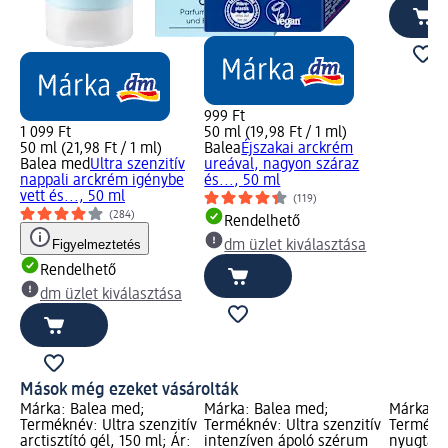
999 Ft
1 099 Ft
50 ml (19,98 Ft / 1 ml)
50 ml (21,98 Ft / 1 ml)
Balea
Éjszakai arckrém
Balea med
Ultra szenzitív
ureával, nagyon száraz
nappali arckrém igénybe
és..., 50 ml
vett és..., 50 ml
(119)
(284)
Rendelhető
Figyelmeztetés
dm üzlet kiválasztása
Rendelhető
dm üzlet kiválasztása
Mások még ezeket vásárolták
Márka: Balea med;
Márka: Balea med;
Márka: B
Terméknév: Ultra szenzitív
Terméknév: Ultra szenzitív
Termékné
arctisztító gél, 150 ml; Ár:
intenzíven ápoló szérum
nyugtató