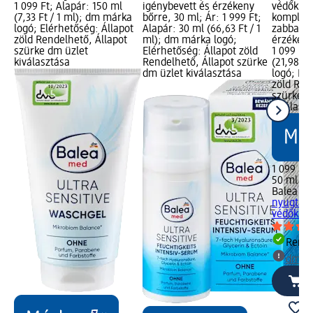
1 099 Ft; Alapár: 150 ml
igénybevett és érzékeny
védőkrém
(7,33 Ft / 1 ml); dm márka
bőrre, 30 ml; Ár: 1 999 Ft;
komplexs
logó; Elérhetőség: Állapot
Alapár: 30 ml (66,63 Ft / 1
zabbal i
zöld Rendelhető, Állapot
ml); dm márka logó;
érzékeny
szürke dm üzlet
Elérhetőség: Állapot zöld
1 099 Ft;
kiválasztása
Rendelhető, Állapot szürke
(21,98 Ft
dm üzlet kiválasztása
logó; Elé
zöld Ren
szürke d
kiválasz
1 099 Ft
50 ml (21
Balea m
nyugtató
védőkrém
Rende
dm üz