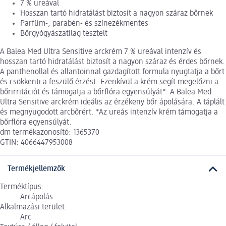
7 % ureával
Hosszan tartó hidratálást biztosít a nagyon száraz bőrnek
Parfüm-, parabén- és színezékmentes
Bőrgyógyászatilag tesztelt
A Balea Med Ultra Sensitive arckrém 7 % ureával intenzív és
hosszan tartó hidratálást biztosít a nagyon száraz és érdes bőrnek.
A panthenollal és allantoinnal gazdagított formula nyugtatja a bőrt
és csökkenti a feszülő érzést. Ezenkívül a krém segít megelőzni a
bőrirritációt és támogatja a bőrflóra egyensúlyát*. A Balea Med
Ultra Sensitive arckrém ideális az érzékeny bőr ápolására. A táplált
és megnyugodott arcbőrért. *Az ureás intenzív krém támogatja a
bőrflóra egyensúlyát.
dm termékazonosító: 1365370
GTIN: 4066447953008
Termékjellemzők
Terméktípus:
Arcápolás
Alkalmazási terület:
Arc