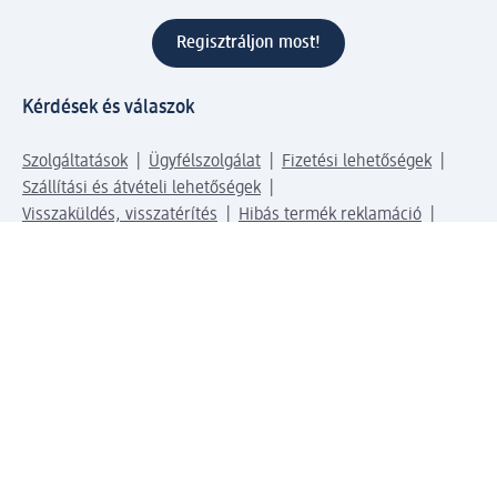
Regisztráljon most!
Kérdések és válaszok
Szolgáltatások
Ügyfélszolgálat
Fizetési lehetőségek
Szállítási és átvételi lehetőségek
Visszaküldés, visszatérítés
Hibás termék reklamáció
Csomagkövetés
Vállalatról
Vállalat
Vállalati felelősségvállalás
Karrier
Sajtószoba
Díjaink
Támogatási stratégia
Kiemelt kategóriáink