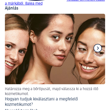
a márkából: Balea med
Ajánlás
Határozza meg a bőrtípusát, majd válassza ki a hozzá illő
Et
kozmetikumot.
Id
Hogyan tudjuk kiválasztani a megfelelő
kozmetikumot?