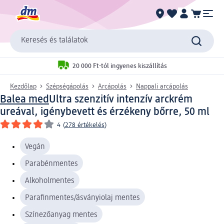
Keresés és találatok
20 000 Ft-tól ingyenes kiszállítás
Kezdőlap
Szépségápolás
Arcápolás
Nappali arcápolás
Balea med
Ultra szenzitív intenzív arckrém
ureával, igénybevett és érzékeny bőrre, 50 ml
4
(
278 értékelés
)
Vegán
Parabénmentes
Alkoholmentes
Parafinmentes/ásványiolaj mentes
Színezőanyag mentes