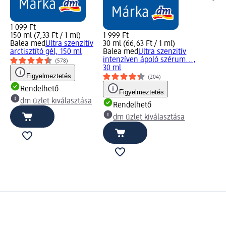
1 099 Ft
150 ml (7,33 Ft / 1 ml)
1 999 Ft
Balea med
Ultra szenzitív
30 ml (66,63 Ft / 1 ml)
arctisztító gél, 150 ml
Balea med
Ultra szenzitív
intenzíven ápoló szérum...,
(578)
30 ml
Figyelmeztetés
(204)
Rendelhető
Figyelmeztetés
dm üzlet kiválasztása
Rendelhető
dm üzlet kiválasztása