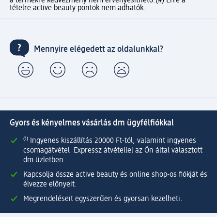
a termékre kedvezmény nem érvényesíthető.
(#) Erre a
tételre active beauty pontok nem adhatók.
Mennyire elégedett az oldalunkkal?
Gyors és kényelmes vásárlás dm ügyfélfiókkal
⁽¹⁾ Ingyenes kiszállítás 20000 Ft-tól, valamint ingyenes
csomagátvétel Expressz átvétellel az Ön által választott
dm üzletben.
Kapcsolja össze active beauty és online shop-os fiókját és
élvezze előnyeit.
Megrendeléseit egyszerűen és gyorsan kezelheti.