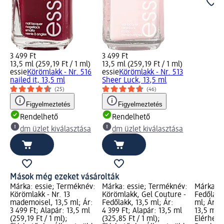
3 499 Ft
3 499 Ft
13,5 ml (259,19 Ft / 1 ml)
13,5 ml (259,19 Ft / 1 ml)
essie
Körömlakk - Nr. 516
essie
Körömlakk - Nr. 513
nailed it, 13,5 ml
Sheer Luck, 13,5 ml
(25)
(46)
Figyelmeztetés
Figyelmeztetés
Rendelhető
Rendelhető
dm üzlet kiválasztása
dm üzlet kiválasztása
Mások még ezeket vásárolták
Márka: essie; Terméknév:
Márka: essie; Terméknév:
Márka: e
Körömlakk - Nr. 13
Körömlakk, Gel Couture -
Fedőlakk 
mademoisel, 13,5 ml; Ár:
Fedőlakk, 13,5 ml; Ár:
ml; Ár: 4
3 499 Ft; Alapár: 13,5 ml
4 399 Ft; Alapár: 13,5 ml
13,5 ml (
(259,19 Ft / 1 ml);
(325,85 Ft / 1 ml);
Elérhető