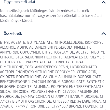
Figyelmeztető adat
Nem szükségesek különleges óvintézkedések a termék
használatához normál vagy ésszerűen előrelátható használati
körülmények között.
Összetevők
ETHYL ACETATE, BUTYL ACETATE, NITROCELLULOSE, ISOPROPYL
ALCOHOL, ADIPIC ACID/NEOPENTYL GLYCOL/TRIMELLITIC
ANHYDRIDE COPOLYMER, ETHYL TOSYLAMIDE, ACETYL TRIBUTYL
CITRATE, STEARALKONIUM HECTORITE, ACRYLATES COPOLYMER,
OCTOCRYLENE, PROPYL ACETATE, TRIBUTYL CITRATE,
DIMETHICONE, TOSYLAMIDE/EPOXY RESIN, HYDROGENATED
ACETOPHENONE/OXYMETHYLENE COPOLYMER, CITRIC ACID,
OXIDIZED POLYETHYLENE, CALCIUM ALUMINUM BOROSILICATE,
BENZOPHENONE-1, CALCIUM SODIUM BOROSILICATE, SYNTHETIC
FLUORPHLOGOPITE, ALUMINA, POLYETHYLENE TEREPHTHALATE,
SILICA, TIN OXIDE, POLYURETHANE-11, CI 77002 / ALUMINUM
HYDROXIDE, [+/- MAY CONTAIN CI 77891 / TITANIUM DIOXIDE, CI
77163 / BISMUTH OXYCHLORIDE, CI 15880 / RED 34 LAKE, MICA, CI
77491, CI 77499 / IRON OXIDES, CI 77400 / BRONZE POWDER, CI