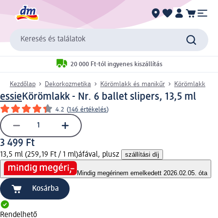
Keresés és találatok
20 000 Ft-tól ingyenes kiszállítás
Kezdőlap
Dekorkozmetika
Körömlakk és manikűr
Körömlakk
essie
Körömlakk - Nr. 6 ballet slipers, 13,5 ml
4.2
(
146 értékelés
)
3 499 Ft
13,5 ml (259,19 Ft / 1 ml)
áfával, plusz
szállítási díj
Mindig megéri
nem emelkedett 2026.02.05. óta
Kosárba
Rendelhető