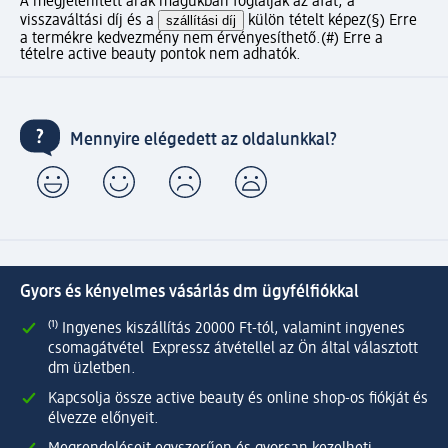
A megjelenített árak magukban foglalják az áfát, a
visszaváltási díj és a
szállítási díj
külön tételt képez
(§) Erre
a termékre kedvezmény nem érvényesíthető.
(#) Erre a
tételre active beauty pontok nem adhatók.
Mennyire elégedett az oldalunkkal?
Gyors és kényelmes vásárlás dm ügyfélfiókkal
⁽¹⁾ Ingyenes kiszállítás 20000 Ft-tól, valamint ingyenes
csomagátvétel Expressz átvétellel az Ön által választott
dm üzletben.
Kapcsolja össze active beauty és online shop-os fiókját és
élvezze előnyeit.