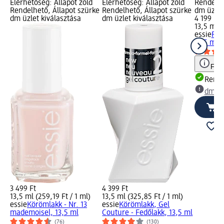
Elérhetőség: Állapot zöld
Elérhetőség: Állapot zöld
Rendelhe
Rendelhető, Állapot szürke
Rendelhető, Állapot szürke
dm üzlet
dm üzlet kiválasztása
dm üzlet kiválasztása
4 199 Ft
13,5 ml (
essie
Fed
13,5 ml
Figy
Rende
dm üz
3 499 Ft
4 399 Ft
13,5 ml (259,19 Ft / 1 ml)
13,5 ml (325,85 Ft / 1 ml)
essie
Körömlakk - Nr. 13
essie
Körömlakk, Gel
mademoisel, 13,5 ml
Couture - Fedőlakk, 13,5 ml
(76)
(130)