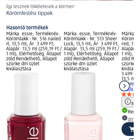
Így lesznek tökéletesek a körmei!
Ro
Körömfestési tippek
Cs
Hasonló termékek
Márka: essie; Terméknév:
Márka: essie; Terméknév:
Márka: e
Körömlakk - Nr. 516 nailed
Körömlakk - Nr. 513 Sheer
Körömlakk
it, 13,5 ml; Ár: 3 499 Ft;
Luck, 13,5 ml; Ár: 3 499 Ft;
red, 13,5
Alapár: 13,5 ml (259,19 Ft /
Alapár: 13,5 ml (259,19 Ft /
Alapár: 1
1 ml); Elérhetőség: Állapot
1 ml); Elérhetőség: Állapot
1 ml); El
zöld Rendelhető, Állapot
zöld Rendelhető, Állapot
zöld Ren
szürke dm üzlet
szürke dm üzlet
szürke d
kiválasztása
kiválasztása
kiválasz
3 499 Ft
13,5 ml (
essie
Kör
really re
Figy
Rende
dm üz