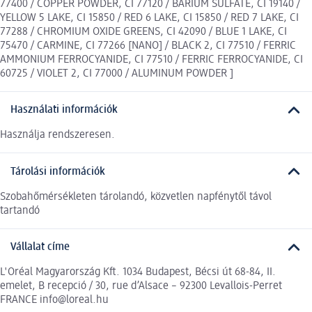
77400 / COPPER POWDER, CI 77120 / BARIUM SULFATE, CI 19140 /
YELLOW 5 LAKE, CI 15850 / RED 6 LAKE, CI 15850 / RED 7 LAKE, CI
77288 / CHROMIUM OXIDE GREENS, CI 42090 / BLUE 1 LAKE, CI
75470 / CARMINE, CI 77266 [NANO] / BLACK 2, CI 77510 / FERRIC
AMMONIUM FERROCYANIDE, CI 77510 / FERRIC FERROCYANIDE, CI
60725 / VIOLET 2, CI 77000 / ALUMINUM POWDER ]
Használati információk
Használja rendszeresen.
Tárolási információk
Szobahőmérsékleten tárolandó, közvetlen napfénytől távol
tartandó
Vállalat címe
L'Oréal Magyarország Kft. 1034 Budapest, Bécsi út 68-84, II.
emelet, B recepció / 30, rue d’Alsace – 92300 Levallois-Perret
FRANCE info@loreal.hu