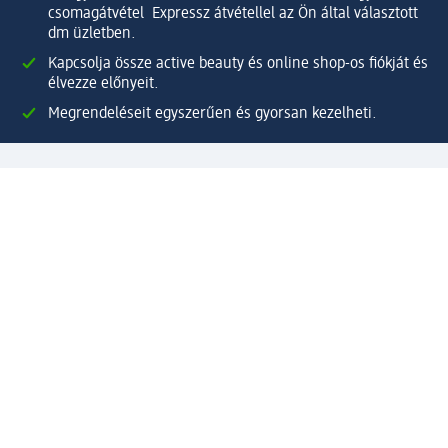
csomagátvétel Expressz átvétellel az Ön által választott
dm üzletben.
Kapcsolja össze active beauty és online shop-os fiókját és
élvezze előnyeit.
Megrendeléseit egyszerűen és gyorsan kezelheti.
Regisztráljon most!
Kérdések és válaszok
Szolgáltatások
Ügyfélszolgálat
Fizetési lehetőségek
Szállítási és átvételi lehetőségek
Visszaküldés, visszatérítés
Hibás termék reklamáció
Csomagkövetés
Vállalatról