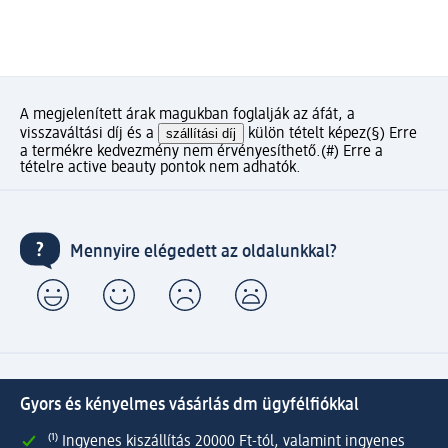
A megjelenített árak magukban foglalják az áfát, a
visszaváltási díj és a
szállítási díj
külön tételt képez
(§) Erre
a termékre kedvezmény nem érvényesíthető.
(#) Erre a
tételre active beauty pontok nem adhatók.
Mennyire elégedett az oldalunkkal?
Gyors és kényelmes vásárlás dm ügyfélfiókkal
⁽¹⁾ Ingyenes kiszállítás 20000 Ft-tól, valamint ingyenes