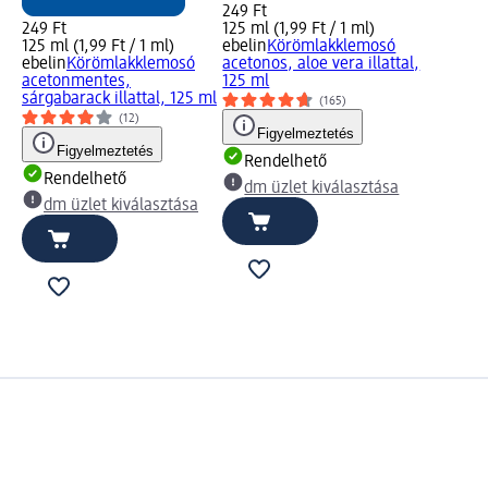
249 Ft
249 Ft
125 ml (1,99 Ft / 1 ml)
125 ml (1,99 Ft / 1 ml)
ebelin
Körömlakklemosó
ebelin
Körömlakklemosó
acetonos, aloe vera illattal,
acetonmentes,
125 ml
sárgabarack illattal, 125 ml
(165)
(12)
Figyelmeztetés
Figyelmeztetés
Rendelhető
Rendelhető
dm üzlet kiválasztása
dm üzlet kiválasztása