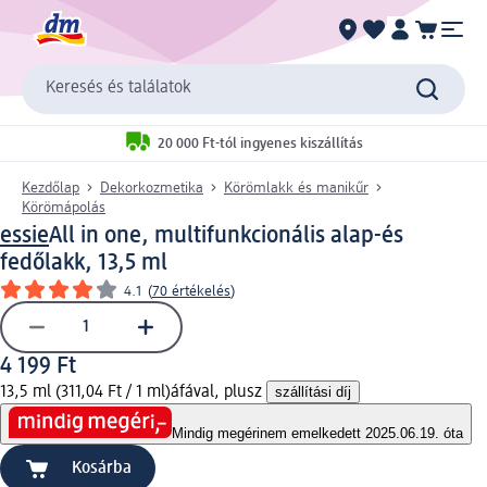
Keresés és találatok
20 000 Ft-tól ingyenes kiszállítás
Kezdőlap
Dekorkozmetika
Körömlakk és manikűr
Körömápolás
essie
All in one, multifunkcionális alap-és
fedőlakk, 13,5 ml
4.1
(
70 értékelés
)
4 199 Ft
13,5 ml (311,04 Ft / 1 ml)
áfával, plusz
szállítási díj
Mindig megéri
nem emelkedett 2025.06.19. óta
Kosárba