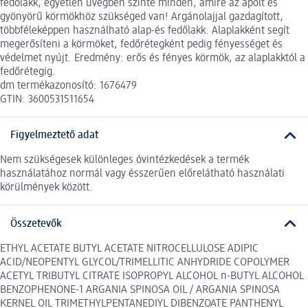
fedőlakk, egyetlen üvegben szinte minden, amire az ápolt és
gyönyörű körmökhöz szükséged van! Argánolajjal gazdagított,
többféleképpen használható alap-és fedőlakk. Alaplakként segít
megerősíteni a körmöket, fedőrétegként pedig fényességet és
védelmet nyújt. Eredmény: erős és fényes körmök, az alaplakktól a
fedőrétegig.
dm termékazonosító: 1676479
GTIN: 3600531511654
Figyelmeztető adat
Nem szükségesek különleges óvintézkedések a termék
használatához normál vagy ésszerűen előrelátható használati
körülmények között.
Összetevők
ETHYL ACETATE BUTYL ACETATE NITROCELLULOSE ADIPIC
ACID/NEOPENTYL GLYCOL/TRIMELLITIC ANHYDRIDE COPOLYMER
ACETYL TRIBUTYL CITRATE ISOPROPYL ALCOHOL n-BUTYL ALCOHOL
BENZOPHENONE-1 ARGANIA SPINOSA OIL / ARGANIA SPINOSA
KERNEL OIL TRIMETHYLPENTANEDIYL DIBENZOATE PANTHENYL