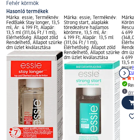
Fehér körmök
Ca
Hasonló termékek
Márka: essie; Terméknév:
Márka: essie; Terméknév:
Márka: e
Fedőlakk Stay longer, 13,5
Strong start, alaplakk
Körömerő
ml; Ár: 4 199 Ft; Alapár:
töredezésre hajlamos
Rescue, 
13,5 ml (311,04 Ft / 1 ml);
körömre, 13,5 ml; Ár:
4 699 Ft;
Elérhetőség: Állapot zöld
4 199 Ft; Alapár: 13,5 ml
(348,07 F
Rendelhető, Állapot szürke
(311,04 Ft / 1 ml);
Elérhető
dm üzlet kiválasztása
Elérhetőség: Állapot zöld
Rendelhe
Rendelhető, Állapot szürke
dm üzlet
dm üzlet kiválasztása
4 699 Ft
13,5 ml (
essie
Kör
Rescue, 
Rende
dm üz