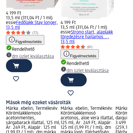
4 199 Ft
13,5 ml (311,04 Ft / 1 ml)
essie
Fedőlakk Stay longer,
4 199 Ft
13,5 ml
13,5 ml (311,04 Ft / 1 ml)
essie
Strong start, alaplakk
(72)
töredezésre hajlamos...,
Figyelmeztetés
13,5 ml
(81)
Rendelhető
Figyelmeztetés
dm üzlet kiválasztása
Rendelhető
dm üzlet kiválasztása
Mások még ezeket vásárolták
Márka: ebelin; Terméknév:
Márka: ebelin; Terméknév:
Márka: e
Körömlakklemosó
Körömlakklemosó
Körömlak
acetonmentes,
acetonos, aloe vera illattal,
daiquiri,
sárgabarack illattal, 125 ml;
125 ml; Ár: 249 Ft; Alapár:
3 499 Ft;
Ár: 249 Ft; Alapár: 125 ml
125 ml (1,99 Ft / 1 ml); dm
(259,19 F
(1,99 Ft / 1 ml); dm márka
márka logó; Elérhetőség:
Elérhető