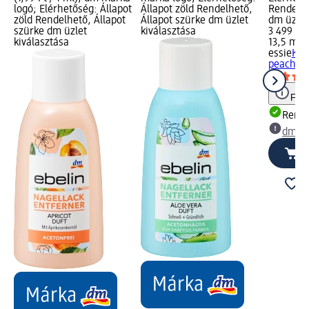
logó; Elérhetőség: Állapot
Állapot zöld Rendelhető,
Rendelhe
zöld Rendelhető, Állapot
Állapot szürke dm üzlet
dm üzlet
szürke dm üzlet
kiválasztása
3 499 Ft
kiválasztása
13,5 ml (
essie
Kör
peach dai
Figy
Rende
dm üz