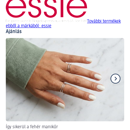
További termékek
ebből a márkából: essie
Ajánlás
Így sikerül a fehér manikűr
A 