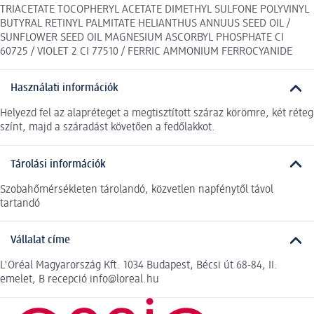
TRIACETATE TOCOPHERYL ACETATE DIMETHYL SULFONE POLYVINYL
BUTYRAL RETINYL PALMITATE HELIANTHUS ANNUUS SEED OIL /
SUNFLOWER SEED OIL MAGNESIUM ASCORBYL PHOSPHATE CI
60725 / VIOLET 2 CI 77510 / FERRIC AMMONIUM FERROCYANIDE
Használati információk
Helyezd fel az alapréteget a megtisztított száraz körömre, két réteg
színt, majd a száradást követően a fedőlakkot.
Tárolási információk
Szobahőmérsékleten tárolandó, közvetlen napfénytől távol
tartandó
Vállalat címe
L'Oréal Magyarország Kft. 1034 Budapest, Bécsi út 68-84, II.
emelet, B recepció info@loreal.hu