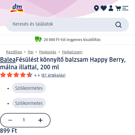
Keresés és találatok
20 000 Ft-tól ingyenes kiszállítás
Kezdőlap
Haj
Hajápolás
Hajbalzsam
Balea
Fésülést könnyítő balzsam Happy Berry,
málna illattal, 200 ml
4.4
(
87 értékelés
)
Szilikonmetes
Szilikonmetes
899 Ft