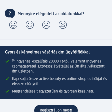
Mennyire elégedett az oldalunkkal?
Gyors és kényelmes vásárlás dm ügyfélfiókkal
⁽¹⁾ Ingyenes kiszállítás 20000 Ft-tól, valamint ingyenes
csomagátvétel Expressz átvétellel az Ön által választott
dm üzletben.
Kapcsolja össze active beauty és online shop-os fiókját és
élvezze előnyeit.
Megrendeléseit egyszerűen és gyorsan kezelheti.
Regisztráljon most!