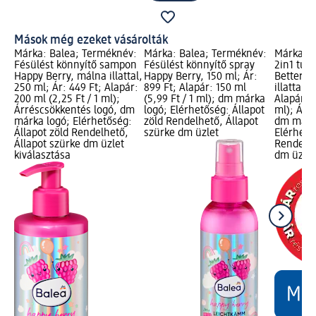
Mások még ezeket vásárolták
Márka: Balea; Terméknév:
Márka: Balea; Terméknév:
Márka: B
Fésülést könnyítő sampon
Fésülést könnyítő spray
2in1 tus
Happy Berry, málna illattal,
Happy Berry, 150 ml; Ár:
Better T
250 ml; Ár: 449 Ft; Alapár:
899 Ft; Alapár: 150 ml
illattal,
200 ml (2,25 Ft / 1 ml);
(5,99 Ft / 1 ml); dm márka
Alapár: 3
Árréscsökkentés logó, dm
logó; Elérhetőség: Állapot
ml); Árr
márka logó; Elérhetőség:
zöld Rendelhető, Állapot
dm márk
Állapot zöld Rendelhető,
szürke dm üzlet
Elérhető
Állapot szürke dm üzlet
Rendelhe
kiválasztása
dm üzlet