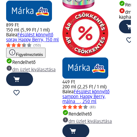
Rende
dm üz
kapható
899 Ft
150 ml (5,99 Ft / 1 ml)
Balea
Fésülést könnyítő
spray Happy Berry, 150 ml
(153)
Figyelmeztetés
Rendelhető
dm üzlet kiválasztása
449 Ft
200 ml (2,25 Ft / 1 ml)
Balea
Fésülést könnyítő
sampon Happy Berry,
málna..., 250 ml
(83)
Rendelhető
dm üzlet kiválasztása