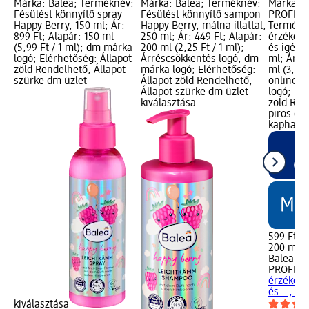
Márka: Balea; Terméknév:
Márka: Balea; Terméknév:
Márka: B
Fésülést könnyítő spray
Fésülést könnyítő sampon
PROFESS
Happy Berry, 150 ml; Ár:
Happy Berry, málna illattal,
Termékn
899 Ft; Alapár: 150 ml
250 ml; Ár: 449 Ft; Alapár:
érzékeny
(5,99 Ft / 1 ml); dm márka
200 ml (2,25 Ft / 1 ml);
és igény
logó; Elérhetőség: Állapot
Árréscsökkentés logó, dm
ml; Ár: 5
zöld Rendelhető, Állapot
márka logó; Elérhetőség:
ml (3,00 
szürke dm üzlet
Állapot zöld Rendelhető,
online l
Állapot szürke dm üzlet
logó; Elé
kiválasztása
zöld Ren
piros dm
kapható
599 Ft
200 ml (3
Balea
PROFESS
érzékeny
és..., 20
kiválasztása