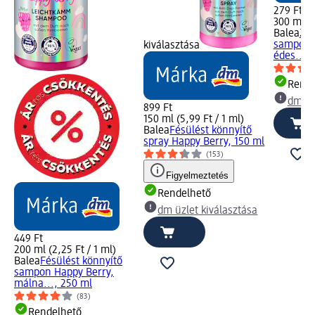
279 Ft
300 ml (0
Balea
2in
sampon B
kiválasztása
édes...,
Rende
dm üz
899 Ft
150 ml (5,99 Ft / 1 ml)
Balea
Fésülést könnyítő
spray Happy Berry, 150 ml
(153)
Figyelmeztetés
Rendelhető
dm üzlet kiválasztása
449 Ft
200 ml (2,25 Ft / 1 ml)
Balea
Fésülést könnyítő
sampon Happy Berry,
málna..., 250 ml
(83)
Rendelhető