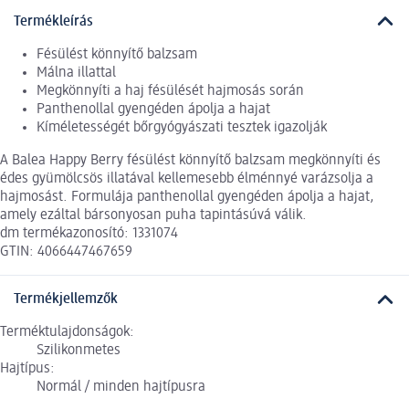
Termékleírás
Fésülést könnyítő balzsam
Málna illattal
Megkönnyíti a haj fésülését hajmosás során
Panthenollal gyengéden ápolja a hajat
Kíméletességét bőrgyógyászati tesztek igazolják
A Balea Happy Berry fésülést könnyítő balzsam megkönnyíti és
édes gyümölcsös illatával kellemesebb élménnyé varázsolja a
hajmosást. Formulája panthenollal gyengéden ápolja a hajat,
amely ezáltal bársonyosan puha tapintásúvá válik.
dm termékazonosító: 1331074
GTIN: 4066447467659
Termékjellemzők
Terméktulajdonságok:
Szilikonmetes
Hajtípus:
Normál / minden hajtípusra