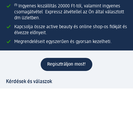
⁽¹⁾ Ingyenes kiszállítás 20000 Ft-tól, valamint ingyenes
csomagátvétel Expressz átvétellel az Ön által választott
dm üzletben.
Kapcsolja össze active beauty és online shop-os fiókját és
élvezze előnyeit.
Megrendeléseit egyszerűen és gyorsan kezelheti.
Regisztráljon most!
Kérdések és válaszok
Szolgáltatások
Ügyfélszolgálat
Fizetési lehetőségek
Szállítási és átvételi lehetőségek
Visszaküldés, visszatérítés
Hibás termék reklamáció
Csomagkövetés
Vállalatról