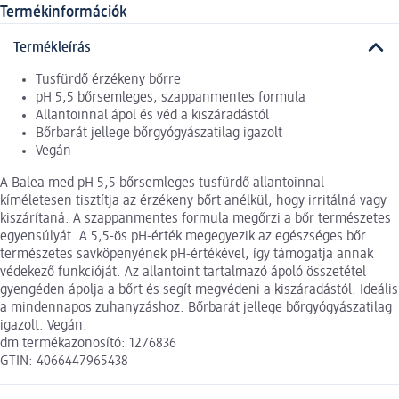
Termékinformációk
Termékleírás
Tusfürdő érzékeny bőrre
pH 5,5 bőrsemleges, szappanmentes formula
Allantoinnal ápol és véd a kiszáradástól
Bőrbarát jellege bőrgyógyászatilag igazolt
Vegán
A Balea med pH 5,5 bőrsemleges tusfürdő allantoinnal
kíméletesen tisztítja az érzékeny bőrt anélkül, hogy irritálná vagy
kiszárítaná. A szappanmentes formula megőrzi a bőr természetes
egyensúlyát. A 5,5-ös pH-érték megegyezik az egészséges bőr
természetes savköpenyének pH-értékével, így támogatja annak
védekező funkcióját. Az allantoint tartalmazó ápoló összetétel
gyengéden ápolja a bőrt és segít megvédeni a kiszáradástól. Ideális
a mindennapos zuhanyzáshoz. Bőrbarát jellege bőrgyógyászatilag
igazolt. Vegán.
dm termékazonosító: 1276836
GTIN: 4066447965438