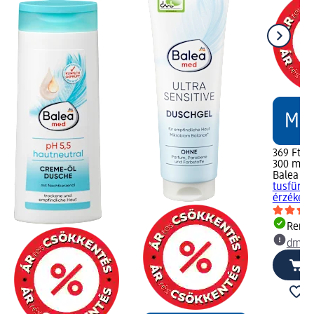
369 Ft
300 ml (1
Balea m
tusfürdő
érzékeny
Rende
dm üz