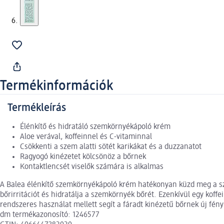
Termékinformációk
Termékleírás
Élénkítő és hidratáló szemkörnyékápoló krém
Aloe verával, koffeinnel és C-vitaminnal
Csökkenti a szem alatti sötét karikákat és a duzzanatot
Ragyogó kinézetet kölcsönöz a bőrnek
Kontaktlencsét viselők számára is alkalmas
A Balea élénkítő szemkörnyékápoló krém hatékonyan küzd meg a sze
bőrirritációt és hidratálja a szemkörnyék bőrét. Ezenkívül egy koffe
rendszeres használat mellett segít a fáradt kinézetű bőrnek új fé
dm termékazonosító: 1246577