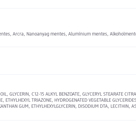
entes, Arcra, Nanoanyag mentes, Alumínium mentes, Alkoholment
OIL, GLYCERIN, C12-15 ALKYL BENZOATE, GLYCERYL STEARATE CIT
, ETHYLHEXYL TRIAZONE, HYDROGENATED VEGETABLE GLYCERIDES,
XANTHAN GUM, ETHYLHEXYLGLYCERIN, DISODIUM DTA, LECITHIN, A