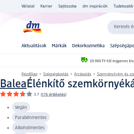
Vállalat
Karrier
Sajtószoba
dm inspirációk
Tudatosabb 
Keresés és
Aktualitások
Márkák
Dekorkozmetika
Szépségápo
20 000 Ft-tól ingyenes kis
Kezdőlap
Szépségápolás
Arcápolás
Szemránckrém és sz
Balea
Élénkítő szemkörnyéká
3.7
(
176 értékelés
)
Vegán
Parabénmentes
Alkoholmentes