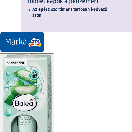
Többet kapok a pénzemért.
Az egész szortiment tartósan kedvező
áron