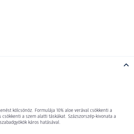
enést kölcsönöz. Formulája 10% aloe verával csökkenti a
és csökkenti a szem alatti táskákat. Százszorszép-kivonata a
 szabadgyökök káros hatásával.