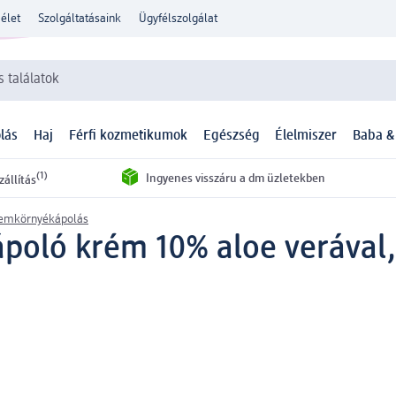
élet
Szolgáltatásaink
Ügyfélszolgálat
 találatok
lás
Haj
Férfi kozmetikumok
Egészség
Élelmiszer
Baba &
(1)
Ingyenes visszáru a dm üzletekben
zállítás
emkörnyékápolás
poló krém 10% aloe verával,