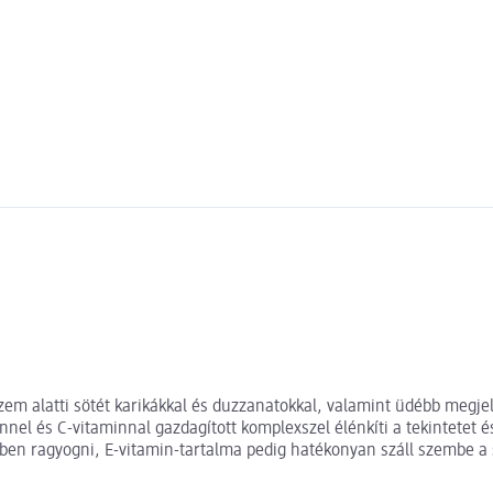
m alatti sötét karikákkal és duzzanatokkal, valamint üdébb megjel
innel és C-vitaminnal gazdagított komplexszel élénkíti a tekintetet 
nyben ragyogni, E-vitamin-tartalma pedig hatékonyan száll szembe a