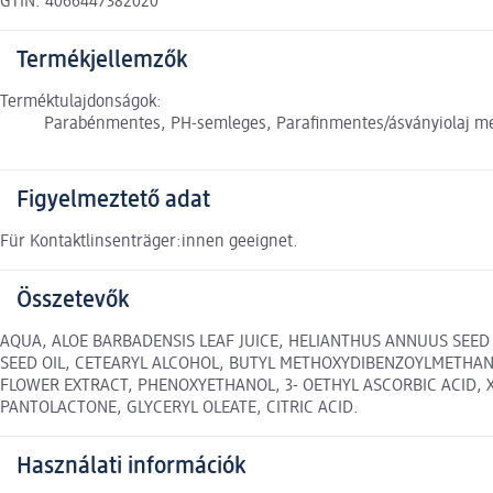
GTIN: 4066447382020
Termékjellemzők
Terméktulajdonságok:
Parabénmentes, PH-semleges, Parafinmentes/ásványiolaj m
Figyelmeztető adat
Für Kontaktlinsenträger:innen geeignet.
Összetevők
AQUA, ALOE BARBADENSIS LEAF JUICE, HELIANTHUS ANNUUS SEED 
SEED OIL, CETEARYL ALCOHOL, BUTYL METHOXYDIBENZOYLMETHANE
FLOWER EXTRACT, PHENOXYETHANOL, 3- OETHYL ASCORBIC ACID, 
PANTOLACTONE, GLYCERYL OLEATE, CITRIC ACID.
Használati információk