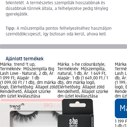
tekintetét. A természetes szempillák hosszabbnak és
dúsabbnak tűnnek általa, a felhelyezése pedig tényleg
gyerekjáték.
Tipp:
A műszempilla pontos felhelyezéséhez használjon
szemöldökcsipeszt, így biztosan oda kerül, ahova kell.
Ajánlott termékek
Márka: trend !t up;
Márka: s-he colour&style;
Márka:
Terméknév: Műszempilla Big
Terméknév: Műszempilla,
Termé
Lash Love - Natural, 2 db; Ár:
natural, 1 db; Ár: 1 649 Ft;
Lash L
1 099 Ft; Alapár: 1 db
Alapár: 1 db (1 649,00 Ft / 1
db; Ár
(1 099,00 Ft / 1 db); dm márka
db); dm márka logó;
(1 199
logó; Elérhetőség: Állapot zöld
Elérhetőség: Állapot zöld
logó; 
Rendelhető, Állapot szürke
Rendelhető, Állapot szürke
Rendel
dm üzlet kiválasztása
dm üzlet kiválasztása
dm üzl
1 199 F
1 db (1