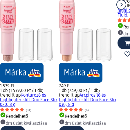
alverd
NATU
highli
Fluid, 
Ren
dm 
1 539 Ft
749 Ft
1 db (1 539,00 Ft / 1 db)
1 db (749,00 Ft / 1 db)
trend !t up
Kontúrozó és
trend !t up
Arcpirosító és
highlighter stift Duo Face Stix
highlighter stift Duo Face Stix
020, 8 g
030, 8 g
(31)
(6)
Rendelhető
Rendelhető
dm üzlet kiválasztása
dm üzlet kiválasztása