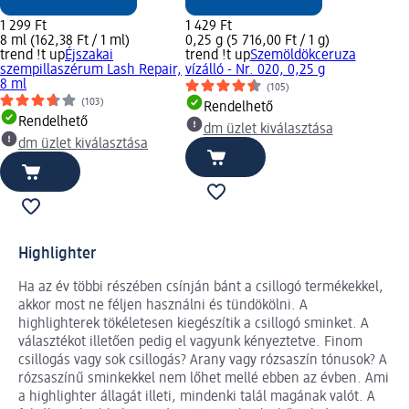
1 299 Ft
1 429 Ft
8 ml (162,38 Ft / 1 ml)
0,25 g (5 716,00 Ft / 1 g)
trend !t up
Éjszakai
trend !t up
Szemöldökceruza
szempillaszérum Lash Repair,
vízálló - Nr. 020, 0,25 g
8 ml
(105)
(103)
Rendelhető
Rendelhető
dm üzlet kiválasztása
dm üzlet kiválasztása
Highlighter
Ha az év többi részében csínján bánt a csillogó termékekkel,
akkor most ne féljen használni és tündökölni. A
highlighterek tökéletesen kiegészítik a csillogó sminket. A
választékot illetően pedig el vagyunk kényeztetve. Finom
csillogás vagy sok csillogás? Arany vagy rózsaszín tónusok? A
rózsaszínű sminkekkel nem lőhet mellé ebben az évben. Ami
a highlighter állagát illeti, mindenki talál magának valót. A