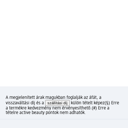
A megjelenített árak magukban foglalják az áfát, a
visszaváltási díj és a
szállítási díj
külön tételt képez
(§) Erre
a termékre kedvezmény nem érvényesíthető.
(#) Erre a
tételre active beauty pontok nem adhatók.