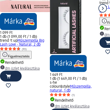
trend 
Lash L
db
F
Ren
1 099 Ft
dm 
1 db (1 099,00 Ft / 1 db)
trend !t up
Műszempilla Big
Lash Love - Natural, 2 db
(93)
Figyelmeztetés
Rendelhető
dm üzlet kiválasztása
1 649 Ft
1 db (1 649,00 Ft / 1 db)
s-he
colour&style
Műszempilla,
natural, 1 db
(1)
Rendelhető
dm üzlet kiválasztása