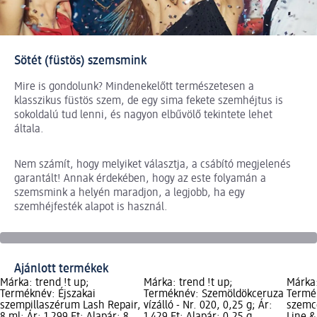
Sötét (füstös) szemsmink
Mire is gondolunk? Mindenekelőtt természetesen a
klasszikus füstös szem, de egy sima fekete szemhéjtus is
sokoldalú tud lenni, és nagyon elbűvölő tekintete lehet
általa.
Nem számít, hogy melyiket választja, a csábító megjelenés
garantált! Annak érdekében, hogy az este folyamán a
szemsmink a helyén maradjon, a legjobb, ha egy
szemhéjfesték alapot is használ.
Ajánlott termékek
Márka: trend !t up;
Márka: trend !t up;
Márka:
Terméknév: Éjszakai
Terméknév: Szemöldökceruza
Termék
szempillaszérum Lash Repair,
vízálló - Nr. 020, 0,25 g; Ár:
szemc