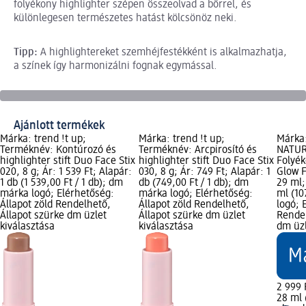
folyékony highlighter szépen összeolvad a bőrrel, és
különlegesen természetes hatást kölcsönöz neki.
Tipp:
A highlightereket szemhéjfestékként is alkalmazhatja,
a színek így harmonizálni fognak egymással.
Ajánlott termékek
Márka: trend !t up;
Márka: trend !t up;
Márka:
Terméknév: Kontúrozó és
Terméknév: Arcpirosító és
NATUR
highlighter stift Duo Face Stix
highlighter stift Duo Face Stix
Folyék
020, 8 g; Ár: 1 539 Ft; Alapár:
030, 8 g; Ár: 749 Ft; Alapár: 1
Glow F
1 db (1 539,00 Ft / 1 db); dm
db (749,00 Ft / 1 db); dm
29 ml;
márka logó; Elérhetőség:
márka logó; Elérhetőség:
ml (10
Állapot zöld Rendelhető,
Állapot zöld Rendelhető,
logó; 
Állapot szürke dm üzlet
Állapot szürke dm üzlet
Rendel
kiválasztása
kiválasztása
dm üzl
2 999 
28 ml (