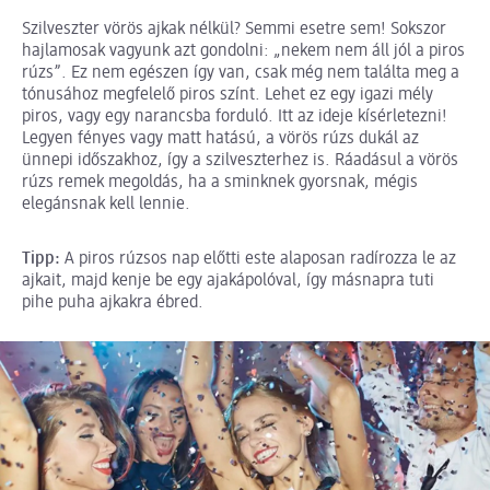
Szilveszter vörös ajkak nélkül? Semmi esetre sem! Sokszor
hajlamosak vagyunk azt gondolni: „nekem nem áll jól a piros
rúzs”. Ez nem egészen így van, csak még nem találta meg a
tónusához megfelelő piros színt. Lehet ez egy igazi mély
piros, vagy egy narancsba forduló. Itt az ideje kísérletezni!
Legyen fényes vagy matt hatású, a vörös rúzs dukál az
ünnepi időszakhoz, így a szilveszterhez is. Ráadásul a vörös
rúzs remek megoldás, ha a sminknek gyorsnak, mégis
elegánsnak kell lennie.
Tipp:
A piros rúzsos nap előtti este alaposan radírozza le az
ajkait, majd kenje be egy ajakápolóval, így másnapra tuti
pihe puha ajkakra ébred.