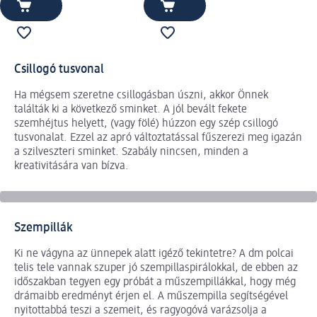
Csillogó tusvonal
Ha mégsem szeretne csillogásban úszni, akkor Önnek
találták ki a következő sminket. A jól bevált fekete
szemhéjtus helyett, (vagy fölé) húzzon egy szép csillogó
tusvonalat. Ezzel az apró változtatással fűszerezi meg igazán
a szilveszteri sminket. Szabály nincsen, minden a
kreativitására van bízva.
Szempillák
Ki ne vágyna az ünnepek alatt igéző tekintetre? A dm polcai
telis tele vannak szuper jó szempillaspirálokkal, de ebben az
időszakban tegyen egy próbát a műszempillákkal, hogy még
drámaibb eredményt érjen el. A műszempilla segítségével
nyitottabbá teszi a szemeit, és ragyogóvá varázsolja a