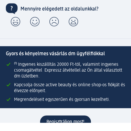
Mennyire elégedett az oldalunkkal?
Gyors és kényelmes vásárlás dm ügyfélfiókkal
⁽¹⁾ Ingyenes kiszállítás 20000 Ft-tól, valamint ingyenes
csomagátvétel Expressz átvétellel az Ön által választott
dm üzletben.
Kapcsolja össze active beauty és online shop-os fiókját és
élvezze előnyeit.
Megrendeléseit egyszerűen és gyorsan kezelheti.
Regisztráljon most!