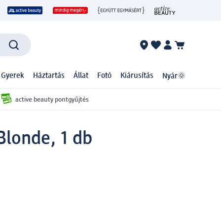
 Gyerek
Háztartás
Állat
Fotó
Kiárusítás
Nyár🌞
active beauty pontgyűjtés
Blonde, 1 db