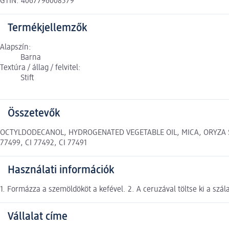
GTIN: 4067796008579
Termékjellemzők
Alapszín:
Barna
Textúra / állag / felvitel:
Stift
Összetevők
OCTYLDODECANOL, HYDROGENATED VEGETABLE OIL, MICA, ORYZA SA
77499, CI 77492, CI 77491
Használati információk
1. Formázza a szemöldököt a kefével. 2. A ceruzával töltse ki a szál
Vállalat címe