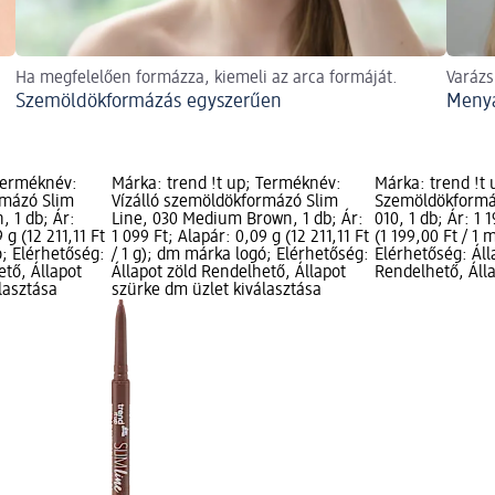
Ha megfelelően formázza, kiemeli az arca formáját.
Varázs
Szemöldökformázás egyszerűen
Menya
 Terméknév:
Márka: trend !t up; Terméknév:
Márka: trend !t
rmázó Slim
Vízálló szemöldökformázó Slim
Szemöldökformáz
, 1 db; Ár:
Line, 030 Medium Brown, 1 db; Ár:
010, 1 db; Ár: 1 
 g (12 211,11 Ft
1 099 Ft; Alapár: 0,09 g (12 211,11 Ft
(1 199,00 Ft / 1
ó; Elérhetőség:
/ 1 g); dm márka logó; Elérhetőség:
Elérhetőség: Áll
ető, Állapot
Állapot zöld Rendelhető, Állapot
Rendelhető, Áll
lasztása
szürke dm üzlet kiválasztása