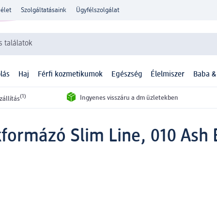
élet
Szolgáltatásaink
Ügyfélszolgálat
 találatok
lás
Haj
Férfi kozmetikumok
Egészség
Élelmiszer
Baba &
(1)
Ingyenes visszáru a dm üzletekben
zállítás
formázó Slim Line, 010 Ash 