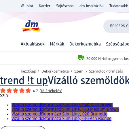
Vállalat
Karrier
Sajtószoba
dm inspirációk
Tudatosabb 
Keresés és
Aktualitások
Márkák
Dekorkozmetika
Szépségápo
20 000 Ft-tól ingyenes kis
Kezdőlap
Dekorkozmetika
Szem
Szemöldökformázás
trend !t up
Vízálló szemöldök
4.7
(
18 értékelés
)
Szín
Vízálló szemöldökformázó Slim Line, 040 Dark Brown
Vízálló szemöldökformázó Slim Line, 030 Medium Brown
Vízálló szemöldökformázó Slim Line, 020 Brunette
Vízálló szemöldökformázó Slim Line, 010 Ash Blonde