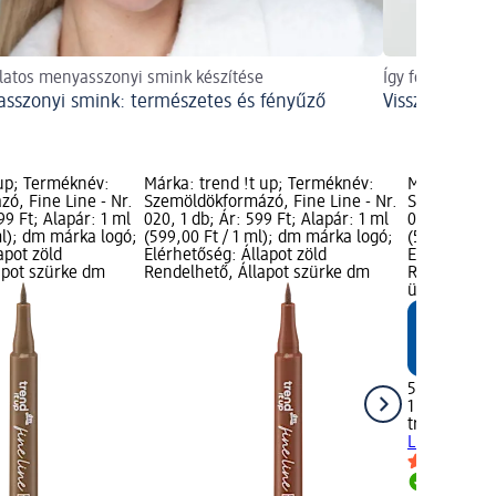
latos menyasszonyi smink készítése
Így formázhatj
sszonyi smink: természetes és fényűző
Visszatért: a
 up; Terméknév:
Márka: trend !t up; Terméknév:
Márka: tren
ó, Fine Line - Nr.
Szemöldökformázó, Fine Line - Nr.
Szemöldökfo
199 Ft; Alapár: 1 ml
020, 1 db; Ár: 599 Ft; Alapár: 1 ml
040, 1 db; Á
 ml); dm márka logó;
(599,00 Ft / 1 ml); dm márka logó;
(599,00 Ft /
apot zöld
Elérhetőség: Állapot zöld
Elérhetőség:
apot szürke dm
Rendelhető, Állapot szürke dm
Rendelhető,
üzlet kivála
599 Ft
1 ml (599,00
trend !t up
S
Line - Nr. 0
Rendelh