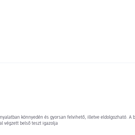
yalatban könnyedén és gyorsan felvihető, illetve eldolgozható. A b
l végzett belső teszt igazolja