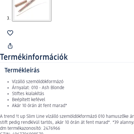
Termékinformációk
Termékleírás
Vízálló szemöldökformázó
Árnyalat: 010 - Ash Blonde
Stiftes kialakítás
Beépített kefével
Akár 10 órán át fent marad*
A trend !t up Slim Line vízálló szemöldökformázó 010 hamuszőke árn
stift pedig rendkívül tartós, akár 10 órán át fent marad*. *39 alannya
dm termékazonosító: 2476966