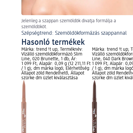
Jelenleg a szappan szemöldök divatja formálja a
szemöldököt.
Szépségtrend: Szemöldökformázás szappannal
Hasonló termékek
Márka: trend !t up; Terméknév:
Márka: trend !t up;
Vízálló szemöldökformázó Slim
Vízálló szemöldökfo
Line, 020 Brunette, 1 db; Ár:
Line, 040 Dark Brown
1 099 Ft; Alapár: 0,09 g (12 211,11 Ft
1 099 Ft; Alapár: 0,09
/ 1 g); dm márka logó; Elérhetőség:
/ 1 g); dm márka log
Állapot zöld Rendelhető, Állapot
Állapot zöld Rendelh
szürke dm üzlet kiválasztása
szürke dm üzlet kivá