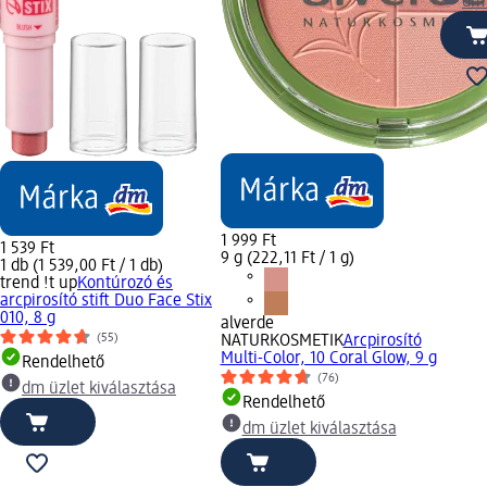
dm 
1 999 Ft
1 539 Ft
9 g (222,11 Ft / 1 g)
1 db (1 539,00 Ft / 1 db)
trend !t up
Kontúrozó és
arcpirosító stift Duo Face Stix
010, 8 g
alverde
(55)
NATURKOSMETIK
Arcpirosító
Multi-Color, 10 Coral Glow, 9 g
Rendelhető
(76)
dm üzlet kiválasztása
Rendelhető
dm üzlet kiválasztása