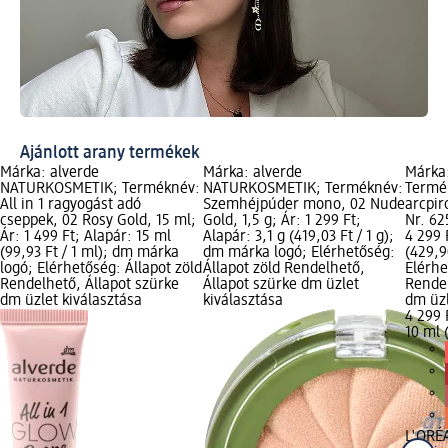
Ajánlott arany termékek
Márka: alverde
Márka: alverde
Márka
NATURKOSMETIK; Terméknév:
NATURKOSMETIK; Terméknév:
Termé
All in 1 ragyogást adó
Szemhéjpúder mono, 02 Nude
arcpir
cseppek, 02 Rosy Gold, 15 ml;
Gold, 1,5 g; Ár: 1 299 Ft;
Nr. 62
Ár: 1 499 Ft; Alapár: 15 ml
Alapár: 3,1 g (419,03 Ft / 1 g);
4 299 
(99,93 Ft / 1 ml); dm márka
dm márka logó; Elérhetőség:
(429,9
logó; Elérhetőség: Állapot zöld
Állapot zöld Rendelhető,
Elérhe
Rendelhető, Állapot szürke
Állapot szürke dm üzlet
Rendel
dm üzlet kiválasztása
kiválasztása
dm üzl
4 299 
10 ml 
L'ORÉ