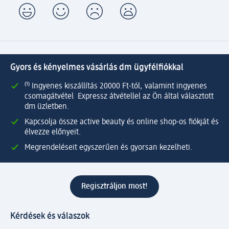
Gyors és kényelmes vásárlás dm ügyfélfiókkal
⁽¹⁾ Ingyenes kiszállítás 20000 Ft-tól, valamint ingyenes
csomagátvétel Expressz átvétellel az Ön által választott
dm üzletben.
Kapcsolja össze active beauty és online shop-os fiókját és
élvezze előnyeit.
Megrendeléseit egyszerűen és gyorsan kezelheti.
Regisztráljon most!
Kérdések és válaszok