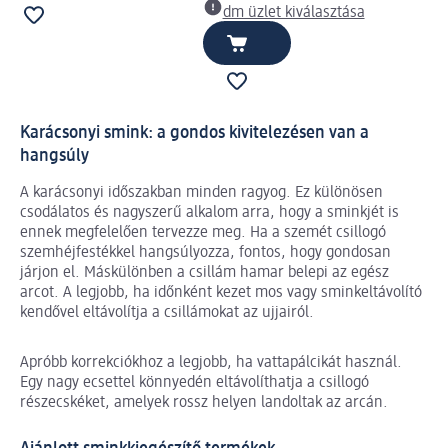
dm üzlet kiválasztása
Karácsonyi smink: a gondos kivitelezésen van a
hangsúly
A karácsonyi időszakban minden ragyog. Ez különösen
csodálatos és nagyszerű alkalom arra, hogy a sminkjét is
ennek megfelelően tervezze meg. Ha a szemét csillogó
szemhéjfestékkel hangsúlyozza, fontos, hogy gondosan
járjon el. Máskülönben a csillám hamar belepi az egész
arcot. A legjobb, ha időnként kezet mos vagy sminkeltávolító
kendővel eltávolítja a csillámokat az ujjairól.
Apróbb korrekciókhoz a legjobb, ha vattapálcikát használ.
Egy nagy ecsettel könnyedén eltávolíthatja a csillogó
részecskéket, amelyek rossz helyen landoltak az arcán.