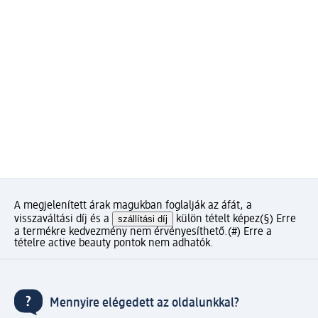
A megjelenített árak magukban foglalják az áfát, a
visszaváltási díj és a
szállítási díj
külön tételt képez
(§) Erre
a termékre kedvezmény nem érvényesíthető.
(#) Erre a
tételre active beauty pontok nem adhatók.
Mennyire elégedett az oldalunkkal?