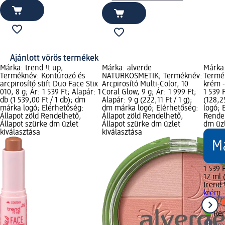
Ajánlott vörös termékek
Márka: trend !t up;
Márka: alverde
Márka:
Terméknév: Kontúrozó és
NATURKOSMETIK; Terméknév:
Termék
arcpirosító stift Duo Face Stix
Arcpirosító Multi-Color, 10
krém -
010, 8 g; Ár: 1 539 Ft; Alapár: 1
Coral Glow, 9 g; Ár: 1 999 Ft;
1 539 
db (1 539,00 Ft / 1 db); dm
Alapár: 9 g (222,11 Ft / 1 g);
(128,2
márka logó; Elérhetőség:
dm márka logó; Elérhetőség:
logó; 
Állapot zöld Rendelhető,
Állapot zöld Rendelhető,
Rendel
Állapot szürke dm üzlet
Állapot szürke dm üzlet
dm üzl
kiválasztása
kiválasztása
1 539 
12 ml 
trend 
krém -
Ren