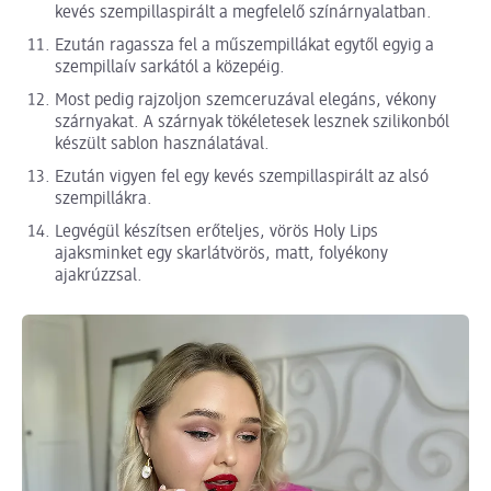
kevés szempillaspirált a megfelelő színárnyalatban.
Ezután ragassza fel a műszempillákat egytől egyig a
szempillaív sarkától a közepéig.
Most pedig rajzoljon szemceruzával elegáns, vékony
szárnyakat. A szárnyak tökéletesek lesznek szilikonból
készült sablon használatával.
Ezután vigyen fel egy kevés szempillaspirált az alsó
szempillákra.
Legvégül készítsen erőteljes, vörös Holy Lips
ajaksminket egy skarlátvörös, matt, folyékony
ajakrúzzsal.