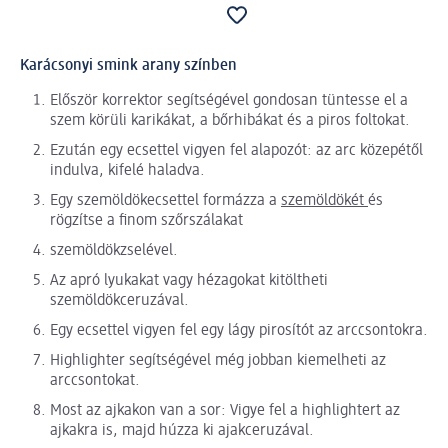
Karácsonyi smink arany színben
Először korrektor segítségével gondosan tüntesse el a
szem körüli karikákat, a bőrhibákat és a piros foltokat.
Ezután egy ecsettel vigyen fel alapozót: az arc közepétől
indulva, kifelé haladva.
Egy szemöldökecsettel formázza a
szemöldökét
és
rögzítse a finom szőrszálakat
szemöldökzselével.
Az apró lyukakat vagy hézagokat kitöltheti
szemöldökceruzával.
Egy ecsettel vigyen fel egy lágy pirosítót az arccsontokra.
Highlighter segítségével még jobban kiemelheti az
arccsontokat.
Most az ajkakon van a sor: Vigye fel a highlightert az
ajkakra is, majd húzza ki ajakceruzával.