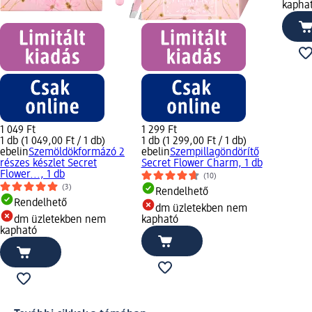
kapha
1 049 Ft
1 299 Ft
1 db (1 049,00 Ft / 1 db)
1 db (1 299,00 Ft / 1 db)
ebelin
Szemöldökformázó 2
ebelin
Szempillagöndörítő
részes készlet Secret
Secret Flower Charm, 1 db
Flower..., 1 db
(10)
(3)
Rendelhető
Rendelhető
dm üzletekben nem
dm üzletekben nem
kapható
kapható