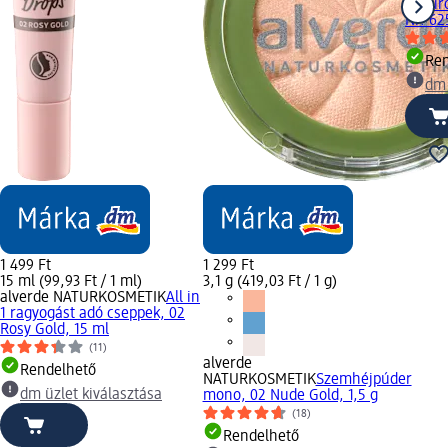
arcpir
Nr. 62
Ren
dm 
1 499 Ft
1 299 Ft
15 ml (99,93 Ft / 1 ml)
3,1 g (419,03 Ft / 1 g)
alverde NATURKOSMETIK
All in
1 ragyogást adó cseppek, 02
Rosy Gold, 15 ml
(11)
alverde
Rendelhető
NATURKOSMETIK
Szemhéjpúder
dm üzlet kiválasztása
mono, 02 Nude Gold, 1,5 g
(18)
Rendelhető