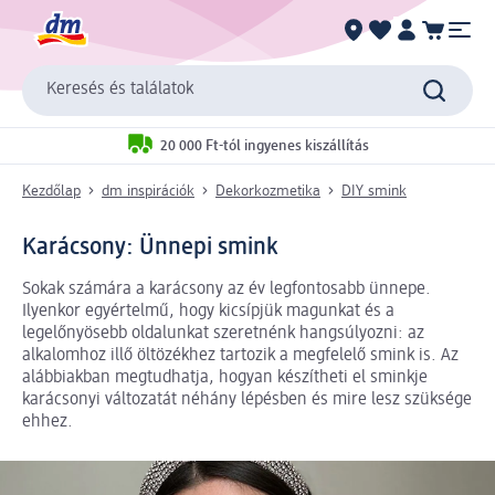
Keresés és találatok
20 000 Ft-tól ingyenes kiszállítás
Kezdőlap
dm inspirációk
Dekorkozmetika
DIY smink
Karácsony: Ünnepi smink
Sokak számára a karácsony az év legfontosabb ünnepe.
Ilyenkor egyértelmű, hogy kicsípjük magunkat és a
legelőnyösebb oldalunkat szeretnénk hangsúlyozni: az
alkalomhoz illő öltözékhez tartozik a megfelelő smink is. Az
alábbiakban megtudhatja, hogyan készítheti el sminkje
karácsonyi változatát néhány lépésben és mire lesz szüksége
ehhez.