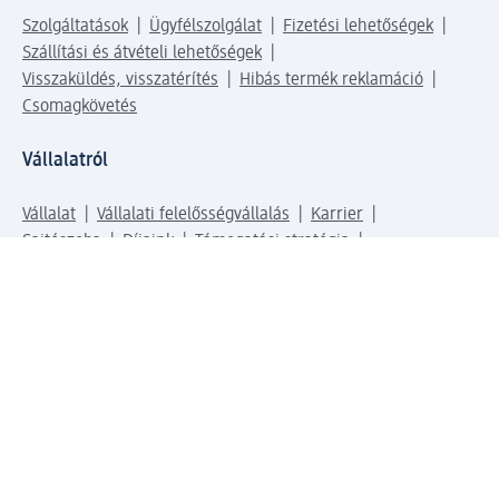
Szolgáltatások
Ügyfélszolgálat
Fizetési lehetőségek
Szállítási és átvételi lehetőségek
Visszaküldés, visszatérítés
Hibás termék reklamáció
Csomagkövetés
Vállalatról
Vállalat
Vállalati felelősségvállalás
Karrier
Sajtószoba
Díjaink
Támogatási stratégia
Kiemelt kategóriáink
Díjak