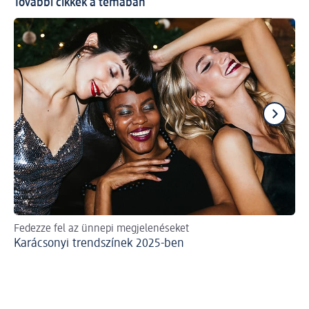
További cikkek a témában
Fedezze fel az ünnepi megjelenéseket
Ün
Karácsonyi trendszínek 2025-ben
Ka