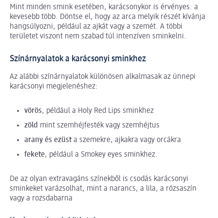
Mint minden smink esetében, karácsonykor is érvényes: a
kevesebb több. Döntse el, hogy az arca melyik részét kívánja
hangsúlyozni, például az ajkát vagy a szemét. A többi
területet viszont nem szabad túl intenzíven sminkelni.
Színárnyalatok a karácsonyi sminkhez
Az alábbi színárnyalatok különösen alkalmasak az ünnepi
karácsonyi megjelenéshez:
vörös
, például a Holy Red Lips sminkhez
zöld
mint szemhéjfesték vagy szemhéjtus
arany és ezüst
a szemekre, ajkakra vagy orcákra
fekete
, például a Smokey eyes sminkhez.
De az olyan extravagáns színekből is csodás karácsonyi
sminkeket varázsolhat, mint a narancs, a lila, a rózsaszín
vagy a rozsdabarna