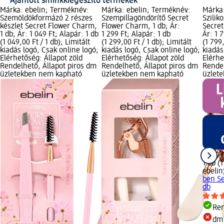
Ajánlott sminkkiegészítő termékek
Márka: ebelin; Terméknév:
Márka: ebelin; Terméknév:
Márka:
Szemöldökformázó 2 részes
Szempillagöndörítő Secret
Szilik
készlet Secret Flower Charm,
Flower Charm, 1 db; Ár:
Secret
1 db; Ár: 1 049 Ft; Alapár: 1 db
1 299 Ft; Alapár: 1 db
Ár: 1 
(1 049,00 Ft / 1 db); Limitált
(1 299,00 Ft / 1 db); Limitált
(1 799,
kiadás logó, Csak online logó;
kiadás logó, Csak online logó;
kiadás
Elérhetőség: Állapot zöld
Elérhetőség: Állapot zöld
Elérhe
Rendelhető, Állapot piros dm
Rendelhető, Állapot piros dm
Rendel
üzletekben nem kapható
üzletekben nem kapható
üzlet
1 799 
1 db (1
ebelin
ben Se
db
Ren
dm