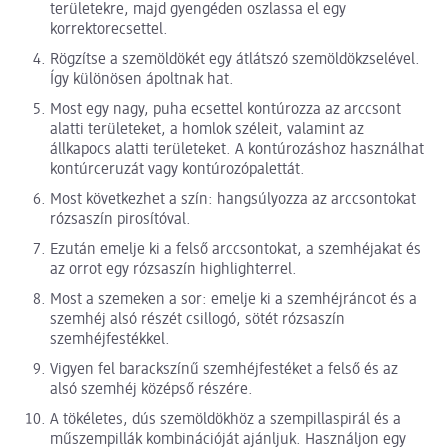
területekre, majd gyengéden oszlassa el egy
korrektorecsettel.
Rögzítse a szemöldökét egy átlátszó szemöldökzselével.
Így különösen ápoltnak hat.
Most egy nagy, puha ecsettel kontúrozza az arccsont
alatti területeket, a homlok széleit, valamint az
állkapocs alatti területeket. A kontúrozáshoz használhat
kontúrceruzát vagy kontúrozópalettát.
Most következhet a szín: hangsúlyozza az arccsontokat
rózsaszín pirosítóval.
Ezután emelje ki a felső arccsontokat, a szemhéjakat és
az orrot egy rózsaszín highlighterrel.
Most a szemeken a sor: emelje ki a szemhéjráncot és a
szemhéj alsó részét csillogó, sötét rózsaszín
szemhéjfestékkel.
Vigyen fel barackszínű szemhéjfestéket a felső és az
alsó szemhéj középső részére.
A tökéletes, dús szemöldökhöz a szempillaspirál és a
műszempillák kombinációját ajánljuk. Használjon egy