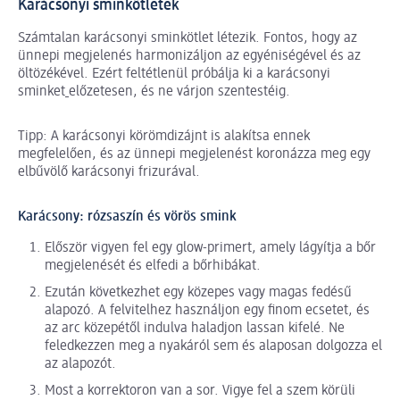
Karácsonyi sminkötletek
Számtalan karácsonyi sminkötlet létezik. Fontos, hogy az
ünnepi megjelenés harmonizáljon az egyéniségével és az
öltözékével. Ezért feltétlenül próbálja ki a karácsonyi
sminket
előzetesen, és ne várjon szentestéig.
Tipp: A karácsonyi körömdizájnt is alakítsa ennek
megfelelően, és az ünnepi megjelenést koronázza meg egy
elbűvölő karácsonyi frizurával.
Karácsony: rózsaszín és vörös smink
Először vigyen fel egy glow-primert, amely lágyítja a bőr
megjelenését és elfedi a bőrhibákat.
Ezután következhet egy közepes vagy magas fedésű
alapozó. A felvitelhez használjon egy finom ecsetet, és
az arc közepétől indulva haladjon lassan kifelé. Ne
feledkezzen meg a nyakáról sem és alaposan dolgozza el
az alapozót.
Most a korrektoron van a sor. Vigye fel a szem körüli