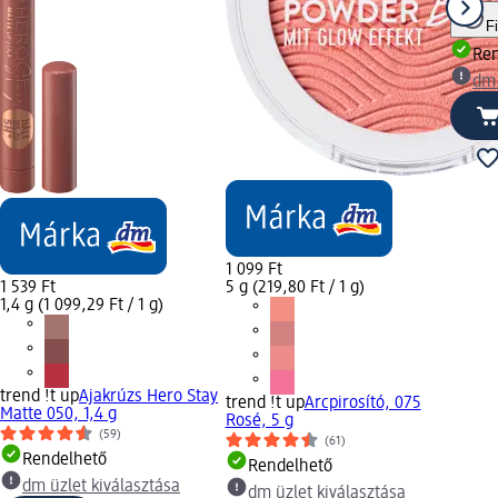
F
Ren
dm 
1 099 Ft
1 539 Ft
5 g (219,80 Ft / 1 g)
1,4 g (1 099,29 Ft / 1 g)
trend !t up
Ajakrúzs Hero Stay
trend !t up
Arcpirosító, 075
Matte 050, 1,4 g
Rosé, 5 g
(59)
(61)
Rendelhető
Rendelhető
dm üzlet kiválasztása
dm üzlet kiválasztása