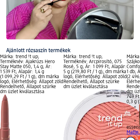
Ajánlott rózsaszín termékek
Márka: trend !t up;
Márka: trend !t up;
Márka
Terméknév: Ajakrúzs Hero
Terméknév: Arcpirosító, 075
Szájko
Stay Matte 050, 1,4 g; Ár:
Rosé, 5 g; Ár: 1 099 Ft; Alapár:
Comfor
1 539 Ft; Alapár: 1,4 g
5 g (219,80 Ft / 1 g); dm márka
1 db; 
(1 099,29 Ft / 1 g); dm márka
logó; Elérhetőség: Állapot zöld
(2 496,
logó; Elérhetőség: Állapot zöld
Rendelhető, Állapot szürke
Elérhe
Rendelhető, Állapot szürke
dm üzlet kiválasztása
Rendel
dm üzlet kiválasztása
dm üzl
749 Ft
0,3 g (
essen
Matte 