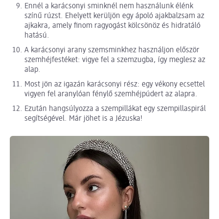
Ennél a karácsonyi sminknél nem használunk élénk
színű rúzst. Ehelyett kerüljön egy ápoló ajakbalzsam az
ajkakra, amely finom ragyogást kölcsönöz és hidratáló
hatású.
A karácsonyi arany szemsminkhez használjon először
szemhéjfestéket: vigye fel a szemzugba, így meglesz az
alap.
Most jön az igazán karácsonyi rész: egy vékony ecsettel
vigyen fel aranylóan fénylő szemhéjpúdert az alapra.
Ezután hangsúlyozza a szempillákat egy szempillaspirál
segítségével. Már jöhet is a Jézuska!