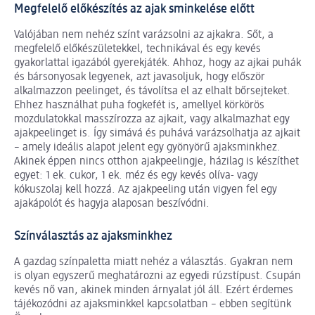
Megfelelő előkészítés az ajak sminkelése előtt
Valójában nem nehéz színt varázsolni az ajkakra. Sőt, a
megfelelő előkészületekkel, technikával és egy kevés
gyakorlattal igazából gyerekjáték. Ahhoz, hogy az ajkai puhák
és bársonyosak legyenek, azt javasoljuk, hogy először
alkalmazzon peelinget, és távolítsa el az elhalt bőrsejteket.
Ehhez használhat puha fogkefét is, amellyel körkörös
mozdulatokkal masszírozza az ajkait, vagy alkalmazhat egy
ajakpeelinget is. Így simává és puhává varázsolhatja az ajkait
– amely ideális alapot jelent egy gyönyörű ajaksminkhez.
Akinek éppen nincs otthon ajakpeelingje, házilag is készíthet
egyet: 1 ek. cukor, 1 ek. méz és egy kevés olíva- vagy
kókuszolaj kell hozzá. Az ajakpeeling után vigyen fel egy
ajakápolót és hagyja alaposan beszívódni.
Színválasztás az ajaksminkhez
A gazdag színpaletta miatt nehéz a választás. Gyakran nem
is olyan egyszerű meghatározni az egyedi rúzstípust. Csupán
kevés nő van, akinek minden árnyalat jól áll. Ezért érdemes
tájékozódni az ajaksminkkel kapcsolatban – ebben segítünk