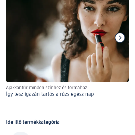
Ajakkontúr minden színhez és formához
Az 
Így lesz igazán tartós a rúzs egész nap
mi
Po
lé
Ide illő termékkategória