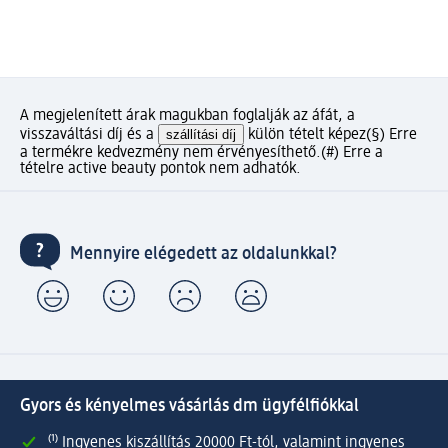
A megjelenített árak magukban foglalják az áfát, a
visszaváltási díj és a
szállítási díj
külön tételt képez
(§) Erre
a termékre kedvezmény nem érvényesíthető.
(#) Erre a
tételre active beauty pontok nem adhatók.
Mennyire elégedett az oldalunkkal?
Gyors és kényelmes vásárlás dm ügyfélfiókkal
⁽¹⁾ Ingyenes kiszállítás 20000 Ft-tól, valamint ingyenes