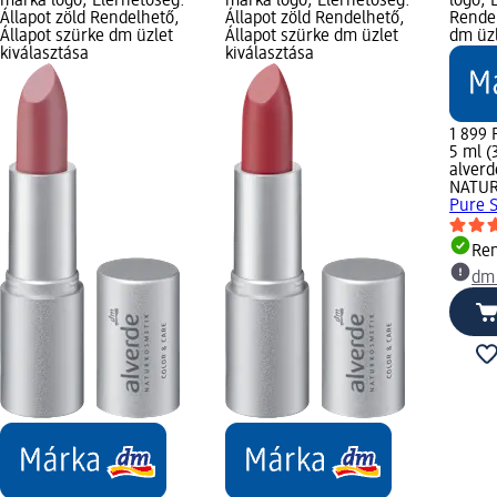
márka logó; Elérhetőség:
márka logó; Elérhetőség:
logó; 
Állapot zöld Rendelhető,
Állapot zöld Rendelhető,
Rendel
Állapot szürke dm üzlet
Állapot szürke dm üzlet
dm üzl
kiválasztása
kiválasztása
1 899 
5 ml (
alverd
NATU
Pure S
Ren
dm 