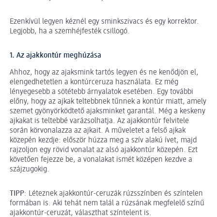
Ezenkívül legyen kéznél egy sminkszivacs és egy korrektor.
Legjobb, ha a szemhéjfesték csillogó.
1. Az ajakkontúr meghúzása
Ahhoz, hogy az ajaksmink tartós legyen és ne kenődjön el,
elengedhetetlen a kontúrceruza használata. Ez még
lényegesebb a sötétebb árnyalatok esetében. Egy további
előny, hogy az ajkak teltebbnek tűnnek a kontúr miatt, amely
szemet gyönyörködtető ajaksminket garantál. Még a keskeny
ajkakat is teltebbé varázsolhatja. Az ajakkontúr felvitele
során körvonalazza az ajkait. A műveletet a felső ajkak
közepén kezdje: először húzza meg a szív alakú ívet, majd
rajzoljon egy rövid vonalat az alsó ajakkontúr közepén. Ezt
követően fejezze be, a vonalakat ismét középen kezdve a
szájzugokig.
TIPP
: Léteznek ajakkontúr-ceruzák rúzsszínben és színtelen
formában is. Aki tehát nem talál a rúzsának megfelelő színű
ajakkontúr-ceruzát, választhat színtelent is.