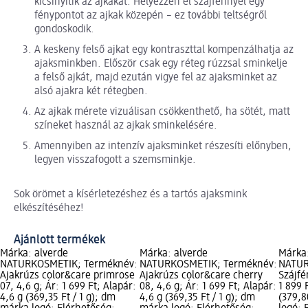
kicsinyítik az ajkakat. Helyezzen el szájfénnyel egy
fénypontot az ajkak közepén – ez további teltségről
gondoskodik.
A keskeny felső ajkat egy kontraszttal kompenzálhatja az
ajaksminkben. Először csak egy réteg rúzzsal sminkelje
a felső ajkát, majd ezután vigye fel az ajaksminket az
alsó ajakra két rétegben.
Az ajkak mérete vizuálisan csökkenthető, ha sötét, matt
színeket használ az ajkak sminkelésére.
Amennyiben az intenzív ajaksminket részesíti előnyben,
legyen visszafogott a szemsminkje.
Sok örömet a kísérletezéshez és a tartós ajaksmink
elkészítéséhez!
Ajánlott termékek
Márka: alverde
Márka: alverde
Márka:
NATURKOSMETIK; Terméknév:
NATURKOSMETIK; Terméknév:
NATUR
Ajakrúzs color&care primrose
Ajakrúzs color&care cherry
Szájfé
07, 4,6 g; Ár: 1 699 Ft; Alapár:
08, 4,6 g; Ár: 1 699 Ft; Alapár:
1 899 
4,6 g (369,35 Ft / 1 g); dm
4,6 g (369,35 Ft / 1 g); dm
(379,8