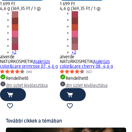
1 699 Ft
1 699 Ft
4,6 g (369,35 Ft / 1 g)
4,6 g (369,35 Ft / 1 g)
+2
+2
alverde
alverde
NATURKOSMETIK
Ajakrúzs
NATURKOSMETIK
Ajakrúzs
color&care primrose 07, 4,6 g
color&care cherry 08, 4,6 g
(66)
(62)
Rendelhető
Rendelhető
dm üzlet kiválasztása
dm üzlet kiválasztása
További cikkek a témában