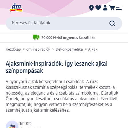
Keresés és találatok
20 000 Ft-tól ingyenes kiszállítás
Kezdőlap
dm inspirációk
Dekorkozmetika
Ajkak
Ajaksmink-inspirációk: Így lesznek ajkai
színpompásak
A gyönyörű ajkak kétségtelenül csábítóak. A rúzs
klasszikusnak számít a szépségápolási termékek között: a
nőiesség, az elegancia és a csábítás szimbóluma. Eláruljuk
Önnek, hogyan készíthet csodálatos ajaksminket. Ezenkívül
megmutatjuk, hogyan vetheti be a szemhéjfestéket és a
szemhéjtust ajkai sminkeléséhez.
dm Kft.