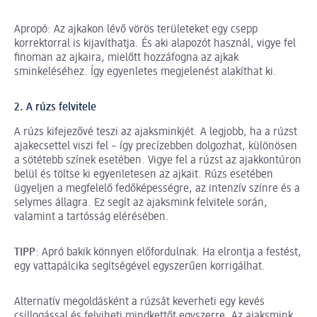
Apropó: Az ajkakon lévő vörös területeket egy csepp
korrektorral is kijavíthatja. És aki alapozót használ, vigye fel
finoman az ajkaira, mielőtt hozzáfogna az ajkak
sminkeléséhez. Így egyenletes megjelenést alakíthat ki.
2. A rúzs felvitele
A rúzs kifejezővé teszi az ajaksminkjét. A legjobb, ha a rúzst
ajakecsettel viszi fel – így precízebben dolgozhat, különösen
a sötétebb színek esetében. Vigye fel a rúzst az ajakkontúron
belül és töltse ki egyenletesen az ajkait. Rúzs esetében
ügyeljen a megfelelő fedőképességre, az intenzív színre és a
selymes állagra. Ez segít az ajaksmink felvitele során,
valamint a tartósság elérésében.
TIPP
: Apró bakik könnyen előfordulnak. Ha elrontja a festést,
egy vattapálcika segítségével egyszerűen korrigálhat.
Alternatív megoldásként a rúzsát keverheti egy kevés
csillogással és felviheti mindkettőt egyszerre. Az ajaksmink