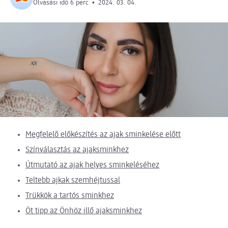
Olvasási idő 6 perc
•
2024. 03. 04.
Megfelelő előkészítés az ajak sminkelése előtt
Színválasztás az ajaksminkhez
Útmutató az ajak helyes sminkeléséhez
Teltebb ajkak szemhéjtussal
Trükkök a tartós sminkhez
Öt tipp az Önhöz illő ajaksminkhez