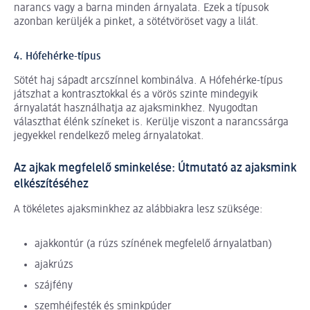
narancs vagy a barna minden árnyalata. Ezek a típusok
azonban kerüljék a pinket, a sötétvöröset vagy a lilát.
4. Hófehérke-típus
Sötét haj sápadt arcszínnel kombinálva. A Hófehérke-típus
játszhat a kontrasztokkal és a vörös szinte mindegyik
árnyalatát használhatja az ajaksminkhez. Nyugodtan
választhat élénk színeket is. Kerülje viszont a narancssárga
jegyekkel rendelkező meleg árnyalatokat.
Az ajkak megfelelő sminkelése: Útmutató az ajaksmink
elkészítéséhez
A tökéletes ajaksminkhez az alábbiakra lesz szüksége:
ajakkontúr (a rúzs színének megfelelő árnyalatban)
ajakrúzs
szájfény
szemhéjfesték és sminkpúder