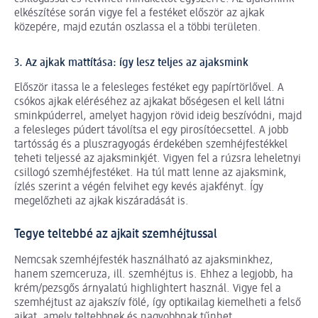
elkészítése során vigye fel a festéket először az ajkak
közepére, majd ezután oszlassa el a többi területen.
3. Az ajkak mattítása: így lesz teljes az ajaksmink
Először itassa le a felesleges festéket egy papírtörlővel. A
csókos ajkak eléréséhez az ajkakat bőségesen el kell látni
sminkpúderrel, amelyet hagyjon rövid ideig beszívódni, majd
a felesleges púdert távolítsa el egy pirosítóecsettel. A jobb
tartósság és a pluszragyogás érdekében szemhéjfestékkel
teheti teljessé az ajaksminkjét. Vigyen fel a rúzsra leheletnyi
csillogó szemhéjfestéket. Ha túl matt lenne az ajaksmink,
ízlés szerint a végén felvihet egy kevés ajakfényt. Így
megelőzheti az ajkak kiszáradását is.
Tegye teltebbé az ajkait szemhéjtussal
Nemcsak szemhéjfesték használható az ajaksminkhez,
hanem szemceruza, ill. szemhéjtus is. Ehhez a legjobb, ha
krém/pezsgős árnyalatú highlightert használ. Vigye fel a
szemhéjtust az ajakszív fölé, így optikailag kiemelheti a felső
ajkat, amely teltebbnek és nagyobbnak tűnhet.