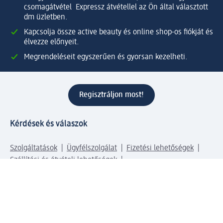
csomagátvétel Expressz átvétellel az Ön által választott
dm üzletben.
Kapcsolja össze active beauty és online shop-os fiókját és
élvezze előnyeit.
Megrendeléseit egyszerűen és gyorsan kezelheti.
Regisztráljon most!
Kérdések és válaszok
Szolgáltatások
Ügyfélszolgálat
Fizetési lehetőségek
Szállítási és átvételi lehetőségek
Visszaküldés, visszatérítés
Hibás termék reklamáció
Csomagkövetés
Vállalatról