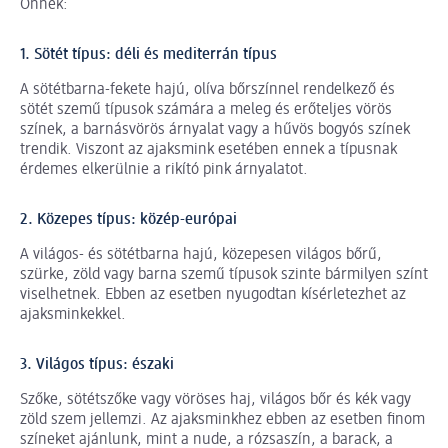
Önnek:
1. Sötét típus: déli és mediterrán típus
A sötétbarna-fekete hajú, olíva bőrszínnel rendelkező és
sötét szemű típusok számára a meleg és erőteljes vörös
színek, a barnásvörös árnyalat vagy a hűvös bogyós színek
trendik. Viszont az ajaksmink esetében ennek a típusnak
érdemes elkerülnie a rikító pink árnyalatot.
2. Közepes típus: közép-európai
A világos- és sötétbarna hajú, közepesen világos bőrű,
szürke, zöld vagy barna szemű típusok szinte bármilyen színt
viselhetnek. Ebben az esetben nyugodtan kísérletezhet az
ajaksminkekkel.
3. Világos típus: északi
Szőke, sötétszőke vagy vöröses haj, világos bőr és kék vagy
zöld szem jellemzi. Az ajaksminkhez ebben az esetben finom
színeket ajánlunk, mint a nude, a rózsaszín, a barack, a