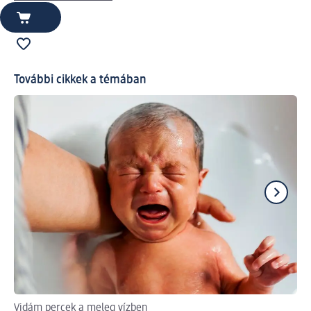
További cikkek a témában
Vidám percek a meleg vízben
Az