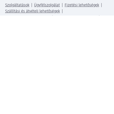
Szolgáltatások
Ügyfélszolgálat
Fizetési lehetőségek
Szállítási és átvételi lehetőségek
Visszaküldés, visszatérítés
Hibás termék reklamáció
Csomagkövetés
Vállalatról
Vállalat
Vállalati felelősségvállalás
Karrier
Sajtószoba
Díjaink
Támogatási stratégia
Kiemelt kategóriáink
Díjak