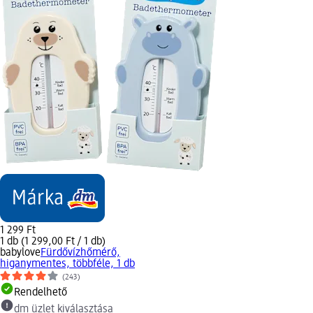
1 299 Ft
1 db (1 299,00 Ft / 1 db)
babylove
Fürdővízhőmérő,
higanymentes, többféle, 1 db
(243)
Rendelhető
dm üzlet kiválasztása