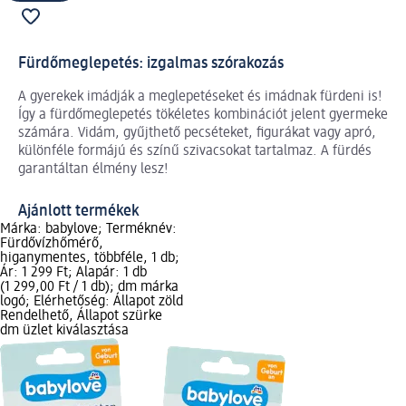
Fürdőmeglepetés: izgalmas szórakozás
A gyerekek imádják a meglepetéseket és imádnak fürdeni is!
Így a fürdőmeglepetés tökéletes kombinációt jelent gyermeke
számára. Vidám, gyűjthető pecséteket, figurákat vagy apró,
különféle formájú és színű szivacsokat tartalmaz. A fürdés
garantáltan élmény lesz!
Ajánlott termékek
Márka: babylove; Terméknév:
Fürdővízhőmérő,
higanymentes, többféle, 1 db;
Ár: 1 299 Ft; Alapár: 1 db
(1 299,00 Ft / 1 db); dm márka
logó; Elérhetőség: Állapot zöld
Rendelhető, Állapot szürke
dm üzlet kiválasztása