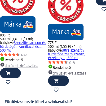
805 Ft
500 ml (1,61 Ft / 1 ml)
babylove
Szenzitív sampon és
775 Ft
fürdetőgél, kamillával és...,
500 ml (1,55 Ft / 1 ml)
500 ml
babylove
Ultra szenzitív
fürdetőbalzsam száraz,
(235)
érzékeny..., 500 ml
Rendelhető
(217)
dm üzlet kiválasztása
Rendelhető
dm üzlet kiválasztása
Fürdővízszínező: Jöhet a színkavalkád!