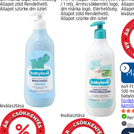
Állapot zöld Rendelhető,
/ 1 ml); Árréscsökkentés logó,
Állapo
Állapot szürke dm üzlet
dm márka logó; Elérhetőség:
Állapo
Állapot zöld Rendelhető,
kivála
Állapot szürke dm üzlet
649 Ft
500 ml 
babyl
fürdet
kamill
kiválasztása
kiválasztása
Ren
dm 