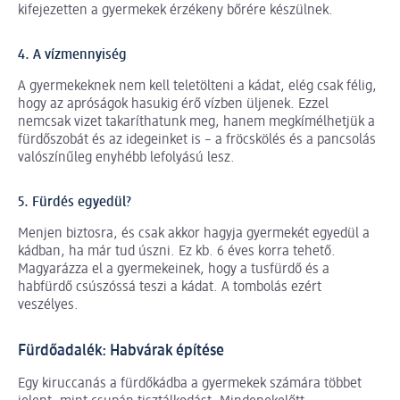
kifejezetten a gyermekek érzékeny bőrére készülnek.
4. A vízmennyiség
A gyermekeknek nem kell teletölteni a kádat, elég csak félig,
hogy az apróságok hasukig érő vízben üljenek. Ezzel
nemcsak vizet takaríthatunk meg, hanem megkímélhetjük a
fürdőszobát és az idegeinket is – a fröcskölés és a pancsolás
valószínűleg enyhébb lefolyású lesz.
5. Fürdés egyedül?
Menjen biztosra, és csak akkor hagyja gyermekét egyedül a
kádban, ha már tud úszni. Ez kb. 6 éves korra tehető.
Magyarázza el a gyermekeinek, hogy a tusfürdő és a
habfürdő csúszóssá teszi a kádat. A tombolás ezért
veszélyes.
Fürdőadalék: Habvárak építése
Egy kiruccanás a fürdőkádba a gyermekek számára többet