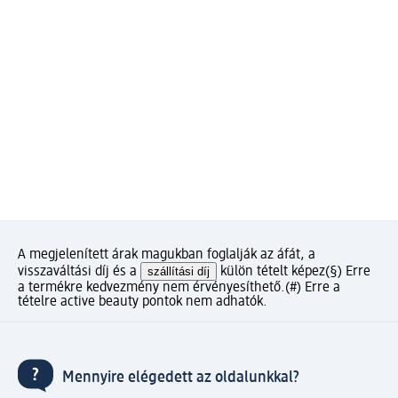
A megjelenített árak magukban foglalják az áfát, a
visszaváltási díj és a
szállítási díj
külön tételt képez
(§) Erre
a termékre kedvezmény nem érvényesíthető.
(#) Erre a
tételre active beauty pontok nem adhatók.
Mennyire elégedett az oldalunkkal?