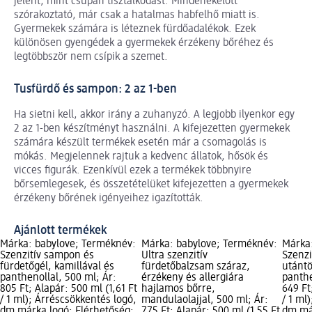
jelent, mint csupán tisztálkodást. Mindenekelőtt
szórakoztató, már csak a hatalmas habfelhő miatt is.
Gyermekek számára is léteznek fürdőadalékok. Ezek
különösen gyengédek a gyermekek érzékeny bőréhez és
legtöbbször nem csípik a szemet.
Tusfürdő és sampon: 2 az 1-ben
Ha sietni kell, akkor irány a zuhanyzó. A legjobb ilyenkor egy
2 az 1-ben készítményt használni. A kifejezetten gyermekek
számára készült termékek esetén már a csomagolás is
mókás. Megjelennek rajtuk a kedvenc állatok, hősök és
vicces figurák. Ezenkívül ezek a termékek többnyire
bőrsemlegesek, és összetételüket kifejezetten a gyermekek
érzékeny bőrének igényeihez igazították.
Ajánlott termékek
Márka: babylove; Terméknév:
Márka: babylove; Terméknév:
Márka
Szenzitív sampon és
Ultra szenzitív
Szenzi
fürdetőgél, kamillával és
fürdetőbalzsam száraz,
utántö
panthenollal, 500 ml; Ár:
érzékeny és allergiára
panthe
805 Ft; Alapár: 500 ml (1,61 Ft
hajlamos bőrre,
649 Ft
/ 1 ml); Árréscsökkentés logó,
mandulaolajjal, 500 ml; Ár:
/ 1 ml
dm márka logó; Elérhetőség:
775 Ft; Alapár: 500 ml (1,55 Ft
dm már