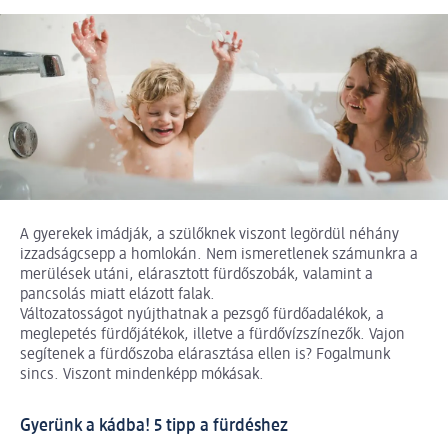
A gyerekek imádják, a szülőknek viszont legördül néhány
izzadságcsepp a homlokán. Nem ismeretlenek számunkra a
merülések utáni, elárasztott fürdőszobák, valamint a
pancsolás miatt elázott falak.
Változatosságot nyújthatnak a pezsgő fürdőadalékok, a
meglepetés fürdőjátékok, illetve a fürdővízszínezők. Vajon
segítenek a fürdőszoba elárasztása ellen is? Fogalmunk
sincs. Viszont mindenképp mókásak.
Gyerünk a kádba! 5 tipp a fürdéshez