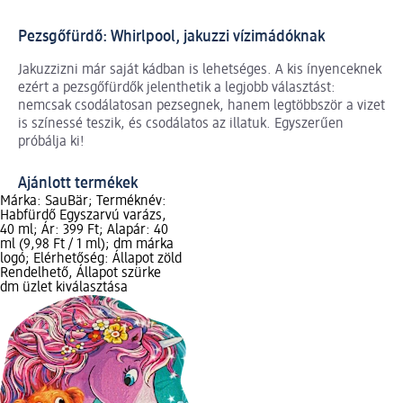
Pezsgőfürdő: Whirlpool, jakuzzi vízimádóknak
Jakuzzizni már saját kádban is lehetséges. A kis ínyenceknek
ezért a pezsgőfürdők jelenthetik a legjobb választást:
nemcsak csodálatosan pezsegnek, hanem legtöbbször a vizet
is színessé teszik, és csodálatos az illatuk. Egyszerűen
próbálja ki!
Ajánlott termékek
Márka: SauBär; Terméknév:
Habfürdő Egyszarvú varázs,
40 ml; Ár: 399 Ft; Alapár: 40
ml (9,98 Ft / 1 ml); dm márka
logó; Elérhetőség: Állapot zöld
Rendelhető, Állapot szürke
dm üzlet kiválasztása