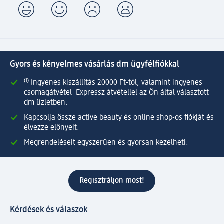
Gyors és kényelmes vásárlás dm ügyfélfiókkal
⁽¹⁾ Ingyenes kiszállítás 20000 Ft-tól, valamint ingyenes
csomagátvétel Expressz átvétellel az Ön által választott
dm üzletben.
Kapcsolja össze active beauty és online shop-os fiókját és
élvezze előnyeit.
Megrendeléseit egyszerűen és gyorsan kezelheti.
Regisztráljon most!
Kérdések és válaszok