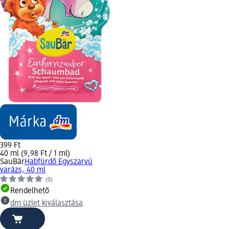
399 Ft
40 ml (9,98 Ft / 1 ml)
SauBär
Habfürdő Egyszarvú
varázs, 40 ml
(0)
Rendelhető
dm üzlet kiválasztása