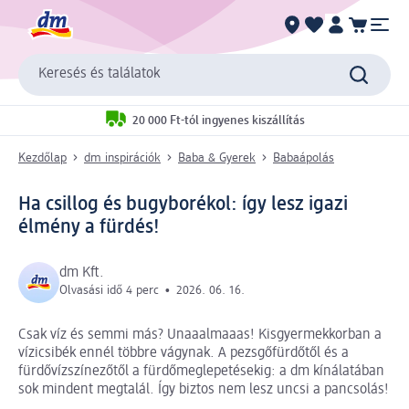
Keresés és találatok
20 000 Ft-tól ingyenes kiszállítás
Kezdőlap
dm inspirációk
Baba & Gyerek
Babaápolás
Ha csillog és bugyborékol: így lesz igazi
élmény a fürdés!
dm Kft.
Olvasási idő 4 perc
•
2026. 06. 16.
Csak víz és semmi más? Unaaalmaaas! Kisgyermekkorban a
vízicsibék ennél többre vágynak. A pezsgőfürdőtől és a
fürdővízszínezőtől a fürdőmeglepetésekig: a dm kínálatában
sok mindent megtalál. Így biztos nem lesz uncsi a pancsolás!