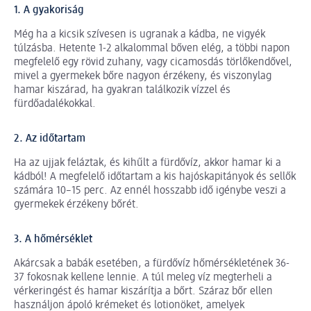
1. A gyakoriság
Még ha a kicsik szívesen is ugranak a kádba, ne vigyék
túlzásba. Hetente 1-2 alkalommal bőven elég, a többi napon
megfelelő egy rövid zuhany, vagy cicamosdás törlőkendővel,
mivel a gyermekek bőre nagyon érzékeny, és viszonylag
hamar kiszárad, ha gyakran találkozik vízzel és
fürdőadalékokkal.
2. Az időtartam
Ha az ujjak feláztak, és kihűlt a fürdővíz, akkor hamar ki a
kádból! A megfelelő időtartam a kis hajóskapitányok és sellők
számára 10–15 perc. Az ennél hosszabb idő igénybe veszi a
gyermekek érzékeny bőrét.
3. A hőmérséklet
Akárcsak a babák esetében, a fürdővíz hőmérsékletének 36-
37 fokosnak kellene lennie. A túl meleg víz megterheli a
vérkeringést és hamar kiszárítja a bőrt. Száraz bőr ellen
használjon ápoló krémeket és lotionöket, amelyek