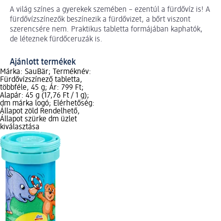
A világ színes a gyerekek szemében – ezentúl a fürdővíz is! A
fürdővízszínezők beszínezik a fürdővizet, a bőrt viszont
szerencsére nem. Praktikus tabletta formájában kaphatók,
de léteznek fürdőceruzák is.
Ajánlott termékek
Márka: SauBär; Terméknév:
Fürdővízszínező tabletta,
többféle, 45 g; Ár: 799 Ft;
Alapár: 45 g (17,76 Ft / 1 g);
dm márka logó; Elérhetőség:
Állapot zöld Rendelhető,
Állapot szürke dm üzlet
kiválasztása