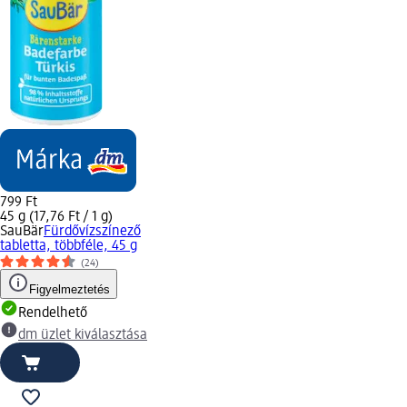
799 Ft
45 g (17,76 Ft / 1 g)
SauBär
Fürdővízszínező
tabletta, többféle, 45 g
(24)
Figyelmeztetés
Rendelhető
dm üzlet kiválasztása