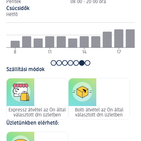
Péntek
08:00 - 20:00 óra
Csúcsidők
Hétfő
Ke
8
11
14
17
Szállítási módok
Expressz átvétel az Ön által
Bolti átvétel az Ön által
választott dm üzletben
választott dm üzletben
Üzletünkben elérhető: