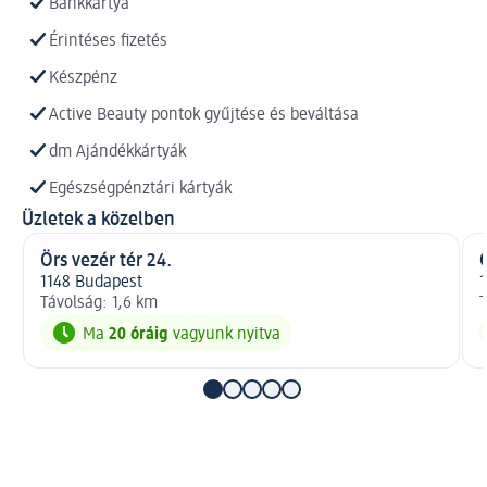
Bankkártya
Érintéses fizetés
Készpénz
Active Beauty pontok gyűjtése és beváltása
dm Ajándékkártyák
Egészségpénztári kártyák
Üzletek a közelben
Örs vezér tér 24.
Ö
1148 Budapest
1
Távolság: 1,6 km
T
Ma
20 óráig
vagyunk nyitva