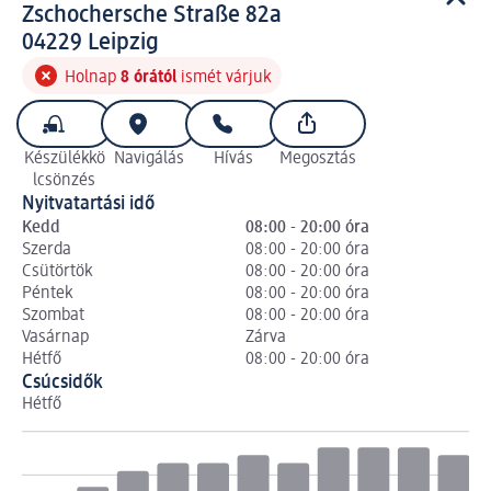
d m üzlet
Zschochersche Straße 82a
0 4 2 2 9
04229
Leipzig
Holnap
8 órától
ismét várjuk
Készülékkö
Navigálás
Hívás
Megosztás
lcsönzés
Nyitvatartási idő
Kedd
08:00 - 20:00 óra
Szerda
08:00 - 20:00 óra
Csütörtök
08:00 - 20:00 óra
Péntek
08:00 - 20:00 óra
Szombat
08:00 - 20:00 óra
Vasárnap
Zárva
Hétfő
08:00 - 20:00 óra
Csúcsidők
Hétfő
Ke