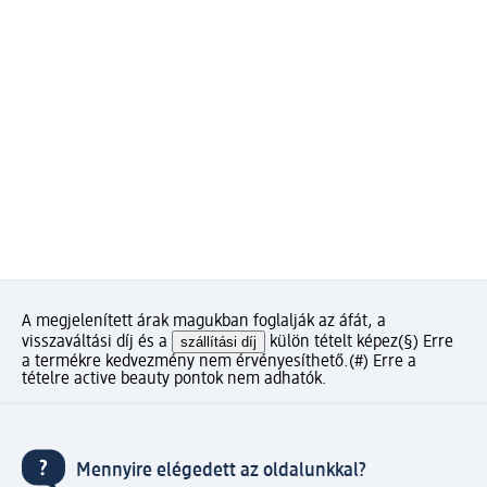
A megjelenített árak magukban foglalják az áfát, a
visszaváltási díj és a
szállítási díj
külön tételt képez
(§) Erre
a termékre kedvezmény nem érvényesíthető.
(#) Erre a
tételre active beauty pontok nem adhatók.
Mennyire elégedett az oldalunkkal?