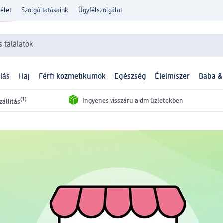
élet
Szolgáltatásaink
Ügyfélszolgálat
 találatok
lás
Haj
Férfi kozmetikumok
Egészség
Élelmiszer
Baba &
(1)
Ingyenes visszáru a dm üzletekben
zállítás