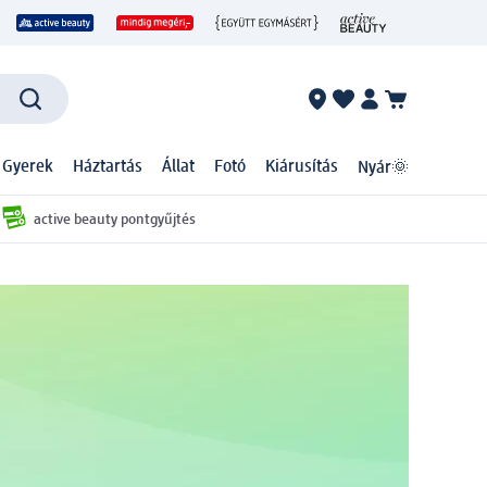
 Gyerek
Háztartás
Állat
Fotó
Kiárusítás
Nyár🌞
active beauty pontgyűjtés