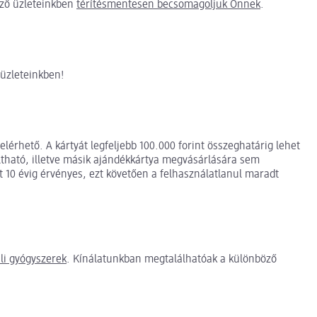
ező üzleteinkben
térítésmentesen becsomagoljuk Önnek
.
üzleteinkben!
érhető. A kártyát legfeljebb 100.000 forint összeghatárig lehet
ltható, illetve másik ajándékkártya megvásárlására sem
tt 10 évig érvényes, ezt követően a felhasználatlanul maradt
li gyógyszerek
. Kínálatunkban megtalálhatóak a különböző