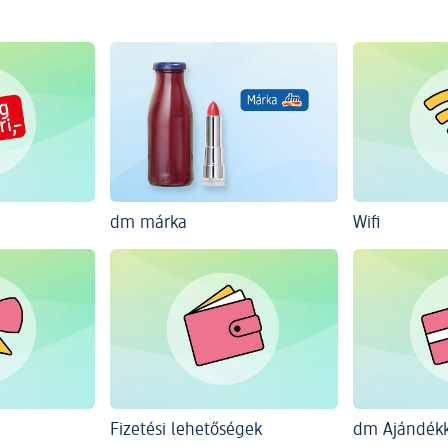
dm márka
Wifi
Fizetési lehetőségek
dm Ajándékk