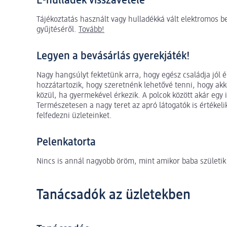
E-hulladék visszavétele
Tájékoztatás használt vagy hulladékká vált elektromos be
gyűjtéséről.
Tovább!
Legyen a bevásárlás gyerekjáték!
Nagy hangsúlyt fektetünk arra, hogy egész családja jól 
hozzátartozik, hogy szeretnénk lehetővé tenni, hogy ak
közül, ha gyermekével érkezik. A polcok között akár egy 
Természetesen a nagy teret az apró látogatók is értékelik
felfedezni üzleteinket.
Pelenkatorta
Nincs is annál nagyobb öröm, mint amikor baba születik 
Tanácsadók az üzletekben