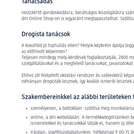
Tanácsadás
Hozzáértő gondoskodásra, barátságos kiszolgálásra szám
dm Online Shop-on is egyaránt megtapasztalhat. Szólít
Drogista tanácsok
A kovaföld jó hajhullás ellen? Melyik kézkrém ápolja l
az előhívott képeimen?
Teljesen mindegy mely kérdések foglalkoztatják, 2800 m
szolgáltatásokat és a megfelelő tanácsokat, javaslatokat
Ehhez jól felépített oktatási rendszer és széleskörű kép
néhányan drogisták lesznek, így kiválói ismerői leszne
Szakembereinkkel az alábbi területeken 
személyesen, a boltokban: szólítsa meg munkatársa
online, a dm weboldalán: A termékkategóriáinkon b
ismeretekkel és tanácsokkal látják el, hanem új ötle
írásban, ügyfélszolgálatunkon: hétköznap 9:00-15:0