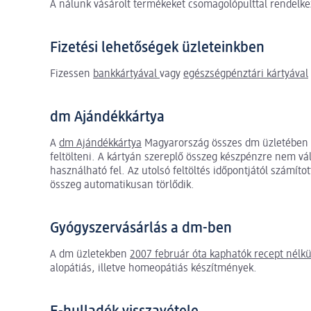
A nálunk vásárolt termékeket csomagolópulttal rendelk
Fizetési lehetőségek üzleteinkben
Fizessen
bankkártyával
vagy
egészségpénztári kártyával
dm Ajándékkártya
A
dm Ajándékkártya
Magyarország összes dm üzletében el
feltölteni. A kártyán szereplő összeg készpénzre nem vá
használható fel. Az utolsó feltöltés időpontjától számíto
összeg automatikusan törlődik.
Gyógyszervásárlás a dm-ben
A dm üzletekben
2007 február óta kaphatók recept nélkü
alopátiás, illetve homeopátiás készítmények.