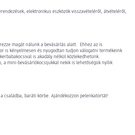
rendezések, elektronikus eszközök visszavételéről, átvételéről,
érezze magát nálunk a bevásárlás alatt. Ehhez az is
kor is kényelmesen és nyugodtan tudjon válogatni termékeink
ikerbabakocsival is akadály nélkül közlekedhetünk.
, a mini-bevásárlókocsijukkal nekik is lehetőségük nyílik
a családba, baráti körbe. Ajándékozzon pelenkatortát!