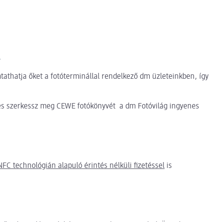
s
athatja őket a fotóterminállal rendelkező dm üzleteinkben, így
és szerkessz meg CEWE fotókönyvét a dm Fotóvilág ingyenes
NFC technológián alapuló érintés nélküli fizetéssel
is