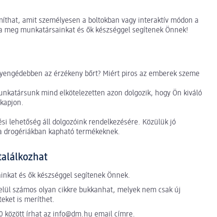
íthat, amit személyesen a boltokban vagy interaktív módon a
sa meg munkatársainkat és ők készséggel segítenek Önnek!
eggyengédebben az érzékeny bőrt? Miért piros az emberek szeme
unkatársunk mind elkötelezetten azon dolgozik, hogy Ön kiváló
 kapjon.
zési lehetőség áll dolgozóink rendelkezésére. Közülük jó
k a drogériákban kapható termékeknek.
találkozhat
inkat és ők készséggel segítenek Önnek.
elül számos olyan cikkre bukkanhat, melyek nem csak új
teket is meríthet.
0 között írhat az
info@dm.hu
email címre.