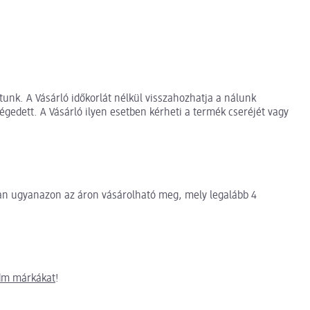
tunk. A Vásárló időkorlát nélkül visszahozhatja a nálunk
edett. A Vásárló ilyen esetben kérheti a termék cseréjét vagy
an ugyanazon az áron vásárolható meg, mely legalább 4
dm márkákat
!