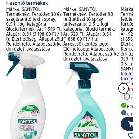
Hasonló termékek
Márka: SANYTOL;
Márka: SANYTOL;
Márka: 
Terméknév: Fertőtlenítő és
Terméknév: Fertőtlenítő
Termékné
szagtalanító textil spray,
felülettisztító spray
felületti
0,5 l; Jogi kategória:
univerzális, 0,5 l; Jogi
fürdőszob
Biocid termék; Ár: 1 599 Ft;
kategória: Biocid termék;
kategóri
Alapár: 0,5 l (3 198,00 Ft / 1
Ár: 929 Ft; Alapár: 0,5 l
Ár: 929 F
l); Elérhetőség: Állapot zöld
(1 858,00 Ft / 1 l);
(1 858,00 
Rendelhető, Állapot szürke
Árréscsökkentés logó;
Elérhető
dm üzlet kiválasztása
Elérhetőség: Állapot zöld
Rendelhe
Rendelhető, Állapot szürke
dm üzlet
dm üzlet kiválasztása
929 Ft
0,5 l (1 8
SANYTO
felületti
fürdőszo
l
Biocid 
Figy
Rende
dm üz