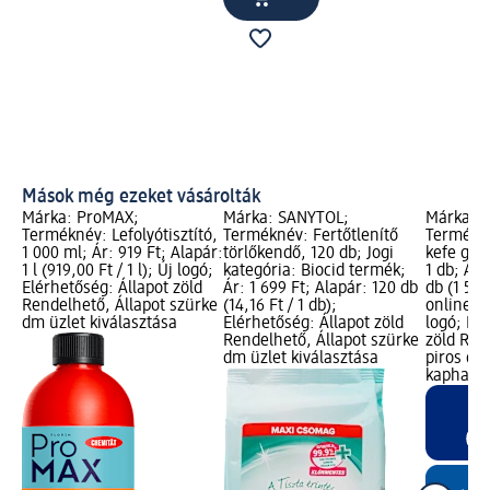
Mások még ezeket vásárolták
Márka: ProMAX;
Márka: SANYTOL;
Márka: P
Terméknév: Lefolyótisztító,
Terméknév: Fertőtlenítő
Termékné
1 000 ml; Ár: 919 Ft; Alapár:
törlőkendő, 120 db; Jogi
kefe gar
1 l (919,00 Ft / 1 l); Új logó;
kategória: Biocid termék;
1 db; Ár:
Elérhetőség: Állapot zöld
Ár: 1 699 Ft; Alapár: 120 db
db (1 599
Rendelhető, Állapot szürke
(14,16 Ft / 1 db);
online l
dm üzlet kiválasztása
Elérhetőség: Állapot zöld
logó; Elé
Rendelhető, Állapot szürke
zöld Ren
dm üzlet kiválasztása
piros dm
kapható