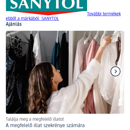
További termékek
ebből a márkából: SANYTOL
Ajánlás
Találja meg a megfelelő illatot
Íg
A megfelelő illat szekrénye számára
Ág