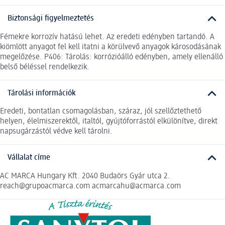
Biztonsági figyelmeztetés
Fémekre korrozív hatású lehet. Az eredeti edényben tartandó. A
kiömlött anyagot fel kell itatni a körülvevő anyagok károsodásának
megelőzése. P406: Tárolás: korrózióálló edényben, amely ellenálló
belső béléssel rendelkezik.
Tárolási információk
Eredeti, bontatlan csomagolásban, száraz, jól szellőztethető
helyen, élelmiszerektől, italtól, gyújtóforrástól elkülönítve, direkt
napsugárzástól védve kell tárolni.
Vállalat címe
AC MARCA Hungary Kft. 2040 Budaörs Gyár utca 2.
reach@grupoacmarca.com acmarcahu@acmarca.com