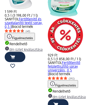
1 599 Ft
0,5 l (3 198,00 Ft / 1 l)
SANYTOL
Fertőtlenítő és
szagtalanító textil spray,
0,5 l
Biocid termék
(40)
Figyelmeztetés
Rendelhető
dm üzlet kiválasztása
929 Ft
0,5 l (1 858,00 Ft / 1 l)
SANYTOL
Fertőtlenítő
felülettisztító spray
univerzális, 0,5
l
Biocid termék
(392)
Figyelmeztetés
Rendelhető
dm üzlet kiválasztása