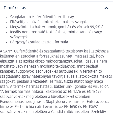
Termékleírás
Szagtalanító és fertőtlenítő textilspray
Eltávolítja a háziállatok okozta makacs szagokat
Megszünteti a baktériumok, gombák és vírusok 99,9%-át
Ideális nem mosható textíliákhoz, mint a kanapék vagy
szőnyegek
Bőrgyógyászatilag tesztelt formula
A SANYTOL fertőtlenítő és szagtalanító textilspray kisállatokhoz a
kellemetlen szagokat a forrásuknál szünteti meg azáltal, hogy
elpusztítja az azokat okozó mikroorganizmusokat. Ideális a nem
mosható vagy nehezen mosható textíliákhoz, mint például
kanapék, függönyök, szőnyegek és autóülések. A fertőtlenítő
szagtalanító spray hatékonyan távolítja el az állatok okozta makacs
szagokat, például a vizeletet, és friss, tiszta illatot hagy maga
után. A termék hármas hatású: baktérium-, gomba- és vírusölő*.
*A termék hármas hatású: Baktericid az EN 1276 és EN 13697
szabványoknak megfelelően a következőkkel szemben:
Pseudomonas aeruginosa, Staphylococcus aureus, Enterococcus
hirae és Escherichia coli. Levuricid az EN 1650 és EN 13697
szabványoknak megfelelően a Candida albicans ellen. Szelektív