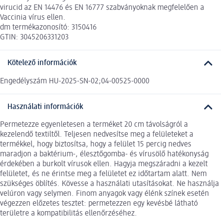
virucid az EN 14476 és EN 16777 szabványoknak megfelelően a
Vaccinia vírus ellen.
dm termékazonosító: 3150416
GTIN: 3045206331203
Kötelező információk
Engedélyszám HU-2025-SN-02;04-00525-0000
Használati információk
Permetezze egyenletesen a terméket 20 cm távolságról a
kezelendő textiltől. Teljesen nedvesítse meg a felületeket a
termékkel, hogy biztosítsa, hogy a felület 15 percig nedves
maradjon a baktérium-, élesztőgomba- és vírusölő hatékonyság
érdekében a burkolt vírusok ellen. Hagyja megszáradni a kezelt
felületet, és ne érintse meg a felületet ez időtartam alatt. Nem
szükséges öblítés. Kövesse a használati utasításokat. Ne használja
velúron vagy selymen. Finom anyagok vagy élénk színek esetén
végezzen előzetes tesztet: permetezzen egy kevésbé látható
területre a kompatibilitás ellenőrzéséhez.