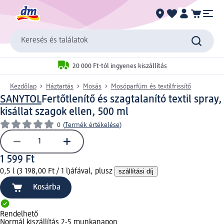
Keresés és találatok
20 000 Ft-tól ingyenes kiszállítás
Kezdőlap
Háztartás
Mosás
Mosóparfüm és textilfrissítő
SANYTOL
Fertőtlenítő és szagtalanító textil spray,
kisállat szagok ellen, 500 ml
0
(
Termék értékelése
)
1 599 Ft
0,5 l (3 198,00 Ft / 1 l)
áfával, plusz
szállítási díj
Kosárba
Rendelhető
Normál kiszállítás 2-5 munkanapon