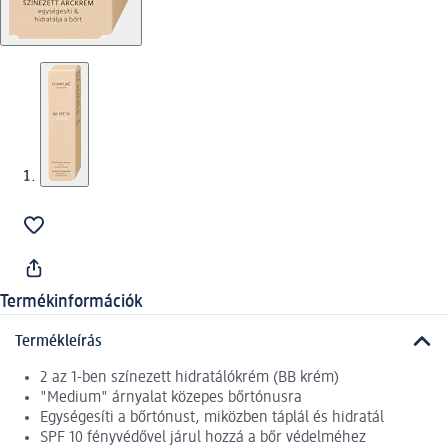
Termékinformációk
Termékleírás
2 az 1-ben színezett hidratálókrém (BB krém)
"Medium" árnyalat közepes bőrtónusra
Egységesíti a bőrtónust, miközben táplál és hidratál
SPF 10 fényvédővel járul hozzá a bőr védelméhez