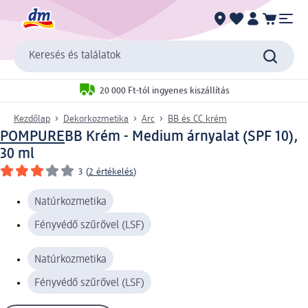
Keresés és találatok
20 000 Ft-tól ingyenes kiszállítás
Kezdőlap
Dekorkozmetika
Arc
BB és CC krém
POMPURE
BB Krém - Medium árnyalat (SPF 10),
30 ml
3
(
2 értékelés
)
Natúrkozmetika
Fényvédő szűrővel (LSF)
Natúrkozmetika
Fényvédő szűrővel (LSF)