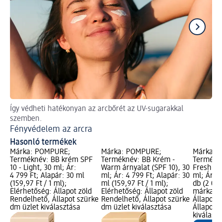
Így védheti hatékonyan az arcbőrét az UV-sugarakkal
Is
szemben.
Sz
Fényvédelem az arcra
Hasonló termékek
Márka: POMPURE;
Márka: POMPURE;
Márka: t
Terméknév: BB krém SPF
Terméknév: BB Krém -
Termékn
10 - Light, 30 ml; Ár:
Warm árnyalat (SPF 10), 30
Fresh & 
4 799 Ft; Alapár: 30 ml
ml; Ár: 4 799 Ft; Alapár: 30
ml; Ár: 2
(159,97 Ft / 1 ml);
ml (159,97 Ft / 1 ml);
db (2 099
Elérhetőség: Állapot zöld
Elérhetőség: Állapot zöld
márka lo
Rendelhető, Állapot szürke
Rendelhető, Állapot szürke
Állapot 
dm üzlet kiválasztása
dm üzlet kiválasztása
Állapot 
kiválasz