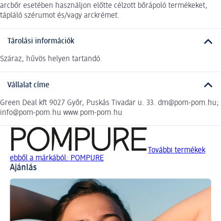
arcbőr esetében használjon előtte célzott bőrápoló termékeket,
tápláló szérumot és/vagy arckrémet.
Tárolási információk
Száraz, hűvös helyen tartandó.
Vállalat címe
Green Deal kft 9027 Győr, Puskás Tivadar u. 33. dm@pom-pom.hu;
info@pom-pom.hu www.pom-pom.hu
További termékek
ebből a márkából: POMPURE
Ajánlás