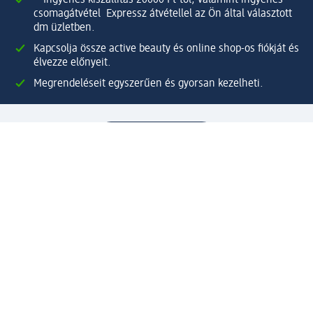
⁽¹⁾ Ingyenes kiszállítás 20000 Ft-tól, valamint ingyenes
csomagátvétel Expressz átvétellel az Ön által választott
dm üzletben.
Kapcsolja össze active beauty és online shop-os fiókját és
élvezze előnyeit.
Megrendeléseit egyszerűen és gyorsan kezelheti.
Regisztráljon most!
Kérdések és válaszok
Szolgáltatások
Ügyfélszolgálat
Fizetési lehetőségek
Szállítási és átvételi lehetőségek
Visszaküldés, visszatérítés
Hibás termék reklamáció
Csomagkövetés
Vállalatról