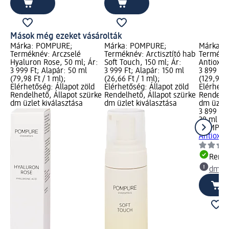
Mások még ezeket vásárolták
Márka: POMPURE;
Márka: POMPURE;
Márka: 
Terméknév: Arczselé
Terméknév: Arctisztító hab
Termékn
Hyaluron Rose, 50 ml; Ár:
Soft Touch, 150 ml; Ár:
Antioxid
3 999 Ft; Alapár: 50 ml
3 999 Ft; Alapár: 150 ml
3 899 Ft;
(79,98 Ft / 1 ml);
(26,66 Ft / 1 ml);
(129,97 F
Elérhetőség: Állapot zöld
Elérhetőség: Állapot zöld
Elérhető
Rendelhető, Állapot szürke
Rendelhető, Állapot szürke
Rendelhe
dm üzlet kiválasztása
dm üzlet kiválasztása
dm üzlet
3 899 Ft
30 ml (12
POMPUR
Antioxid
Rende
dm üz