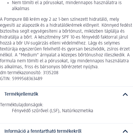
Nem tömíti el a pórusokat, mindennapos használatra is
alkalmas
A Pompure BB krém egy 2 az 1-ben színezett hidratáló, mely
egyesíti az alapozók és a hidratálókrémek előnyeit. Könnyed fedést
biztosítva segít egységesíteni a bőrtónust, miközben táplálja és
hidratálja a bőrt. A készítmény SPF 10-es fényvédő faktorral járul
hozzá a bőr UV-sugárzás elleni védelméhez. Lágy és selymes
textúrája egyszerűen felvihető és gyorsan beszívódik, zsíros érzet
nélkül. A "Medium" árnyalat a közepes bőrtónushoz illeszkedik. A
formula nem tömíti el a pórusokat, így mindennapos használatra
is alkalmas, friss és bársonyos bőrérzetet nyújtva.
dm termékazonosító: 3135208
GTIN: 5999568363489
Termékjellemzők
Terméktulajdonságok:
Fényvédő szűrővel (LSF), Natúrkozmetika
Információ a fenntartható termékekről