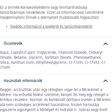
Ez a termék környezetvédelmi vagy fenntarthatósági
tanúsítvánnyal rendelkezik. Ezzel az információval szeretnénk
megkönnyíteni Önnek a (környezet-)tudatosabb fogyasztást.
További információ a logókról és tanúsítványokról
Összetevők
Aqua, Caprylic/Capric Triglyceride, Titanium Dioxide, Cetearyl
Olivate, Betaine, Glycerin, Sorbitan Olivate, Phenoxyethanol,
Silica, Xanthan Gum, Ethylhexylglycerin, CI-77491, CI-77492, CI-
77499
Használati információk
Reggel, arctisztítás után egy rétegben vigye fel a BB krémet a
bőrére. Ha erősebb fedést szeretne, kenjen fel még egy réteget a
kritikus részekre. Normál- és kombinált bőrtípus esetén a BB krém
alá nem szükséges arckrémet használnia, hiszen formulája
egyszerre egységesíti a bőrképet és hidratál is. Száraz vagy érett