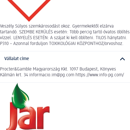
Veszély Súlyos szemkárosodást okoz. Gyermekektől elzárva
tartandó. SZEMBE KERÜLÉS esetén: Több percig tartó óvatos öblítés
vízzel. LENYELÉS ESETÉN: A szájat ki kell öblíteni. TILOS hánytatni.
P310 – Azonnal forduljon TOXIKOLÓGIAI KÖZPONTHOZ/orvoshoz.
Vállalat címe
Procter&Gamble Magyarország Kkt. 1097 Budapest, Könyves
Kálmán krt. 34 informacio.im@pg.com https://www.info-pg.com/