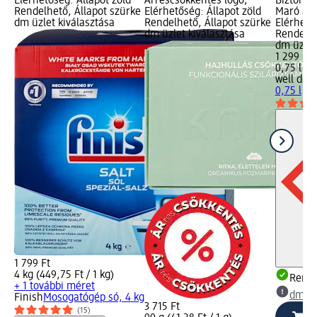
Elérhetőség: Állapot zöld
Árréscsökkentés logó;
Biztonsá
Rendelhető, Állapot szürke
Elérhetőség: Állapot zöld
Maró an
dm üzlet kiválasztása
Rendelhető, Állapot szürke
Elérhető
dm üzlet kiválasztása
Rendelhe
dm üzlet
1 299 Ft
0,75 l (1 
well don
0,75 l
1 799 Ft
4 kg (449,75 Ft / 1 kg)
Rende
+ 1 további méret
dm üz
Finish
Mosogatógép só, 4 kg
3 715 Ft
(15)