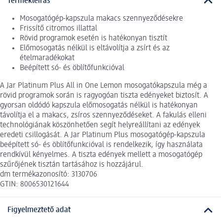
Termékleírás
Mosogatógép-kapszula makacs szennyeződésekre
Frissítő citromos illattal
Rövid programok esetén is hatékonyan tisztít
Előmosogatás nélkül is eltávolítja a zsírt és az
ételmaradékokat
Beépített só- és öblítőfunkcióval
A Jar Platinum Plus All in One Lemon mosogatókapszula még a
rövid programok során is ragyogóan tiszta edényeket biztosít. A
gyorsan oldódó kapszula előmosogatás nélkül is hatékonyan
távolítja el a makacs, zsíros szennyeződéseket. A fakulás elleni
technológiának köszönhetően segít helyreállítani az edények
eredeti csillogását. A Jar Platinum Plus mosogatógép-kapszula
beépített só- és öblítőfunkcióval is rendelkezik, így használata
rendkívül kényelmes. A tiszta edények mellett a mosogatógép
szűrőjének tisztán tartásához is hozzájárul.
dm termékazonosító: 3130706
GTIN: 8006530121644
Figyelmeztető adat