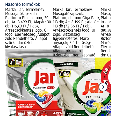
Hasonló termékek
Márka: Jar; Terméknév:
Márka: Jar; Terméknév:
Márka: J
Mosogatókapszula
Mosogatókapszula
Mosogat
Platinum Plus Lemon, 30
Platinum Lemon Giga Pack,
Platinum
db; Ár: 3 499 Ft; Alapár: 30
113 db; Ár: 8 199 Ft; Alapár:
in-one M
db (116,63 Ft / 1 db);
113 db (72,56 Ft / 1 db);
Ár: 8 199
Árréscsökkentés logó, Új
Árréscsökkentés logó, Új
(80,38 Ft
logó; Elérhetőség: Állapot
logó; Biztonsági
Árréscsö
zöld Rendelhető, Állapot
figyelmeztetés: Maró
Biztonsá
szürke dm üzlet
anyagok; Elérhetőség:
Maró an
kiválasztása
Állapot zöld Rendelhető,
Elérhető
Állapot piros dm
Rendelhe
üzletekben nem kapható
dm üzlet
8 199 Ft
102 db (8
+ 5 tová
Jar
Mosog
Platinum