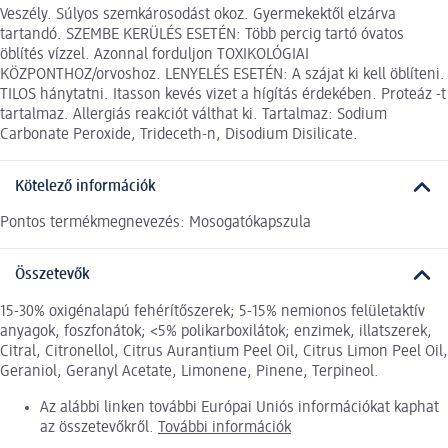
Veszély. Súlyos szemkárosodást okoz. Gyermekektől elzárva
tartandó. SZEMBE KERÜLÉS ESETÉN: Több percig tartó óvatos
öblítés vízzel. Azonnal forduljon TOXIKOLÓGIAI
KÖZPONTHOZ/orvoshoz. LENYELÉS ESETÉN: A szájat ki kell öblíteni.
TILOS hánytatni. Itasson kevés vizet a hígítás érdekében. Proteáz -t
tartalmaz. Allergiás reakciót válthat ki. Tartalmaz: Sodium
Carbonate Peroxide, Trideceth-n, Disodium Disilicate.
Kötelező információk
Pontos termékmegnevezés: Mosogatókapszula
Összetevők
15-30% oxigénalapú fehérítőszerek; 5-15% nemionos felületaktív
anyagok, foszfonátok; <5% polikarboxilátok; enzimek, illatszerek,
Citral, Citronellol, Citrus Aurantium Peel Oil, Citrus Limon Peel Oil,
Geraniol, Geranyl Acetate, Limonene, Pinene, Terpineol.
Az alábbi linken további Európai Uniós információkat kaphat
az összetevőkről.
További információk