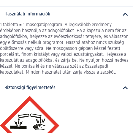
Használati információk
1 tabletta = 1 mosogatóprogram. A legkiválóbb eredmény
érdekében használja az adagolófiókot. Ha a kapszula nem fér az
adagolófiókba, helyezze az evőeszközkosár tetejére, és válasszon
egy előmosás nélküli programot. Használatához nincs szükség
öblítőszerre vagy sóra. Ne mosogasson gépben kézzel festett
porcelánt, finom kristályt vagy valódi ezüsttárgyakat. Helyezze a
kapszulát az adagolófiókba, és zárja be. Ne nyúljon hozzá nedves
kézzel. Ne bontsa ki és ne válassza szét az összetapadt
kapszulákat. Minden használat után zárja vissza a zacskót.
Biztonsági figyelmeztetés