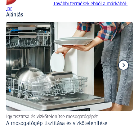
További termékek ebből a márkából:
Jar
Ajánlás
Így tisztítsa és vízkőtelenítse mosogatógépét
Út
A mosogatógép tisztítása és vízkőtelenítése
Fü