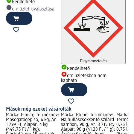
Rendelhető
dm üzlet kiválasztása
Figyelmeztetés
Rendelhető
dm üzletekben nem
kapható
Mások még ezeket vásárolták
Márka: Finish; Terméknév:
Márka: Khloé; Terméknév:
Márka: w
Mosogatógép só, 4 kg; Ár:
Hajhulláscsökkentő szilárd
Termékné
1 799 Ft; Alapár: 4 kg
sampon, 90 g; Ár: 3 715 Ft;
0,75 l; Á
(449,75 Ft / 1 kg);
Alapár: 90 g (41,28 Ft / 1 g);
0,75 l (1 