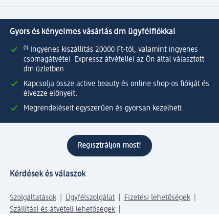
Gyors és kényelmes vásárlás dm ügyfélfiókkal
⁽¹⁾ Ingyenes kiszállítás 20000 Ft-tól, valamint ingyenes
csomagátvétel Expressz átvétellel az Ön által választott
dm üzletben.
Kapcsolja össze active beauty és online shop-os fiókját és
élvezze előnyeit.
Megrendeléseit egyszerűen és gyorsan kezelheti.
Regisztráljon most!
Kérdések és válaszok
Szolgáltatások
Ügyfélszolgálat
Fizetési lehetőségek
Szállítási és átvételi lehetőségek