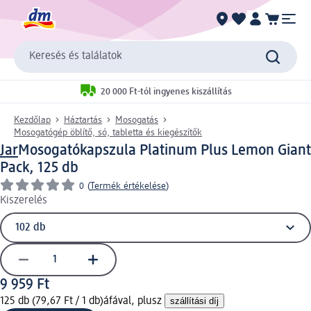
Keresés és találatok
20 000 Ft-tól ingyenes kiszállítás
Kezdőlap
Háztartás
Mosogatás
Mosogatógép öblítő, só, tabletta és kiegészítők
Jar
Mosogatókapszula Platinum Plus Lemon Giant
Pack, 125 db
0
(
Termék értékelése
)
Kiszerelés
9 959 Ft
125 db (79,67 Ft / 1 db)
áfával, plusz
szállítási díj