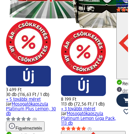
in-one...
Rende
3 499 Ft
dm üz
30 db (116,63 Ft / 1 db)
+ 5 további méret
8 199 Ft
Jar
Mosogatókapszula
113 db (72,56 Ft / 1 db)
Platinum Plus Lemon, 30
+ 3 további méret
db
Jar
Mosogatókapszula
Platinum Lemon Giga Pack,
(0)
113 db
Figyelmeztetés
(1)