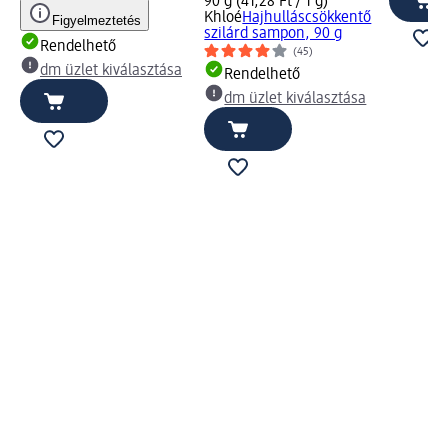
90 g (41,28 Ft / 1 g)
Khloé
Hajhulláscsökkentő
Figyelmeztetés
szilárd sampon, 90 g
Rendelhető
(45)
dm üzlet kiválasztása
Rendelhető
dm üzlet kiválasztása