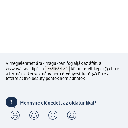
A megjelenített árak magukban foglalják az áfát, a
visszaváltási díj és a
szállítási díj
külön tételt képez
(§) Erre
a termékre kedvezmény nem érvényesíthető.
(#) Erre a
tételre active beauty pontok nem adhatók.
Mennyire elégedett az oldalunkkal?