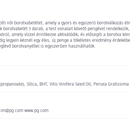
oth női borotvabetétet, amely a gyors és egyszerű borotválkozás él
k borotvabetét 3 darab, a test vonalait követő pengével rendelkezik
ül, amely vízzel érintkezve aktiválódik, és elősegíti a borotva könn
ig legyen kéznél egy éles, új penge a tökéletes eredmény érdekében.
meglévő borotvanyéllel is egyszerűen használhatók.
ropanoate), Silica, BHT, Vitis Vinifera Seed Oil, Persea Gratissima 
io.im@pg.com www.pg.com