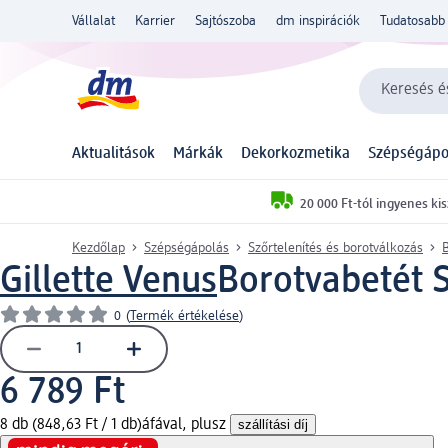
Vállalat
Karrier
Sajtószoba
dm inspirációk
Tudatosabb 
Keresés és
Aktualitások
Márkák
Dekorkozmetika
Szépségápo
20 000 Ft-tól ingyenes kis
Kezdőlap
Szépségápolás
Szőrtelenítés és borotválkozás
Gillette Venus
Borotvabetét 
0
(
Termék értékelése
)
6 789 Ft
8 db (848,63 Ft / 1 db)
áfával, plusz
szállítási díj