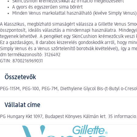
SkinCushion krémezőcsíkkal az irritáció megelőzéséért
A gyors és egyszerűen sima bőrért
Minden Venus markolattal használható (kivéve Simply Venus)
A klasszikus, megbízható simaságért válassza a Gillette Venus Smo
összpontosít, ideális választás a mindennapi használatra. Mindegyi
tegyenek lehetővé. A pengéket egy SkinCushion krémezőcsík veszi kör
Ez a gazdaságos, 8 darabos kiszerelés gondoskodik arról, hogy mind
Simply Venus és a Venus szőrtelenítő borotvák kivételével), így a 
dm termékazonosító: 3126492
GTIN: 8700216969031
Összetevők
PEG-115M, PEG-100, PEG-7M, Diethylene Glycol Bis-(t-Butyl o-Cresolp
Vállalat címe
PG Hungary Kkt 1097, Budapest Könyves Kálmán krt. 35 informac