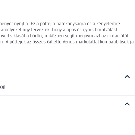
ményét nyújtja. Ez a pótfej a hatékonyságra és a kényelemre
, amelyeket úgy terveztek, hogy alapos és gyors borotválást
yed siklását a bőrön, miközben segít megóvni azt az irritációtól.
 A pótfejek az összes Gillette Venus markolattal kompatibilisek (a
Oil