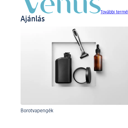
További termék
Ajánlás
Borotvapengék