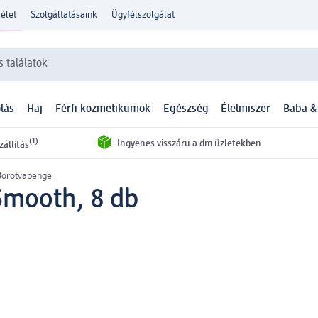
élet
Szolgáltatásaink
Ügyfélszolgálat
 találatok
lás
Haj
Férfi kozmetikumok
Egészség
Élelmiszer
Baba &
(1)
Ingyenes visszáru a dm üzletekben
zállítás
Borotvapenge
Smooth, 8 db