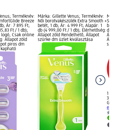
 Venus; Terméknév:
Márka: Gillette Venus; Terméknév:
Márka: Gill
mfortGlide Breeze
Női borotvakészülék Extra Smooth +
Smooth Mia
b; Ár: 7 895 Ft;
betét, 1 db; Ár: 4 999 Ft; Alapár: 1
borotva, 3 d
15,83 Ft / 1 db);
db (4 999,00 Ft / 1 db); Elérhetőség:
db (503,00 Ft
 logó, Csak online
Állapot zöld Rendelhető, Állapot
Árréscsökke
g: Állapot zöld
szürke dm üzlet kiválasztása
Állapot zöld
apot piros dm
szürke dm ü
 kapható
1 509 Ft
3 db (503,00 
Gillette Ven
eldobható b
Rendelh
dm üzlet