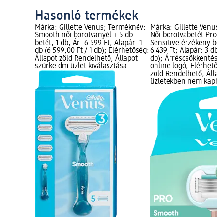
Hasonló termékek
Márka: Gillette Venus; Terméknév:
Márka: Gillette Ven
Smooth női borotvanyél + 5 db
Női borotvabetét Pr
betét, 1 db; Ár: 6 599 Ft; Alapár: 1
Sensitive érzékeny bő
db (6 599,00 Ft / 1 db); Elérhetőség:
6 439 Ft; Alapár: 3 db
Állapot zöld Rendelhető, Állapot
db); Árréscsökkentés
szürke dm üzlet kiválasztása
online logó; Elérhet
zöld Rendelhető, Áll
üzletekben nem kap