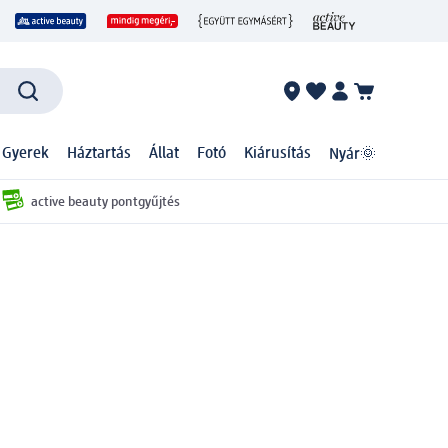
 Gyerek
Háztartás
Állat
Fotó
Kiárusítás
Nyár🌞
active beauty pontgyűjtés