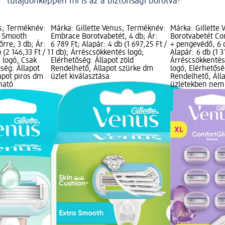
tulajdonképpen mi is az a biztonsági borotva?
us; Terméknév:
Márka: Gillette Venus; Terméknév:
Márka: Gillette
o Smooth
Embrace Borotvabetét, 4 db; Ár:
Borotvabetét Co
rre, 3 db; Ár:
6 789 Ft; Alapár: 4 db (1 697,25 Ft /
+ pengevédő, 6 d
 (2 146,33 Ft / 1
1 db); Árréscsökkentés logó;
Alapár: 6 db (1 3
 logó, Csak
Elérhetőség: Állapot zöld
Árréscsökkentés
őség: Állapot
Rendelhető, Állapot szürke dm
logó; Elérhetősé
apot piros dm
üzlet kiválasztása
Rendelhető, Áll
ható
üzletekben nem