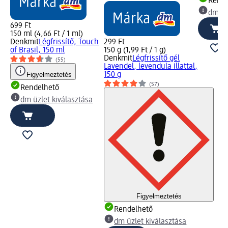
Rende
dm üz
699 Ft
150 ml (4,66 Ft / 1 ml)
Denkmit
Légfrissítő, Touch
299 Ft
of Brasil, 150 ml
150 g (1,99 Ft / 1 g)
Denkmit
Légfrissítő gél
(55)
Lavendel, levendula illattal,
Figyelmeztetés
150 g
(57)
Rendelhető
dm üzlet kiválasztása
Figyelmeztetés
Rendelhető
dm üzlet kiválasztása