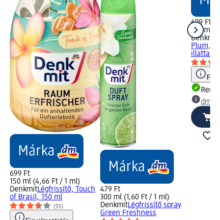
699 Ft
150 ml (4
Denkmit
Plum, szi
illattal, 
Figy
Rende
dm üz
699 Ft
150 ml (4,66 Ft / 1 ml)
Denkmit
Légfrissítő, Touch
479 Ft
of Brasil, 150 ml
300 ml (1,60 Ft / 1 ml)
Denkmit
Légfrissítő spray
(55)
Green Freshness