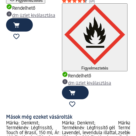
Figyelmeztetés
(69)
Rendelhető
dm üzlet kiválasztása
Figyelmeztetés
Rendelhető
dm üzlet kiválasztása
Mások még ezeket vásárolták
Márka: Denkmit;
Márka: Denkmit;
Márka: S
Terméknév: Légfrissítő,
Terméknév: Légfrissítő gél
Termékné
Touch of Brasil, 150 ml; Ár:
Lavendel, levendula illattal,
zsebkend