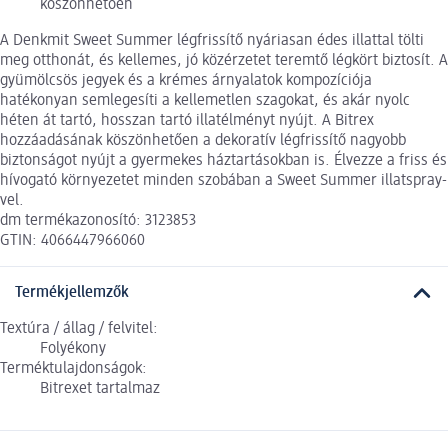
köszönhetően
A Denkmit Sweet Summer légfrissítő nyáriasan édes illattal tölti
meg otthonát, és kellemes, jó közérzetet teremtő légkört biztosít. A
gyümölcsös jegyek és a krémes árnyalatok kompozíciója
hatékonyan semlegesíti a kellemetlen szagokat, és akár nyolc
héten át tartó, hosszan tartó illatélményt nyújt. A Bitrex
hozzáadásának köszönhetően a dekoratív légfrissítő nagyobb
biztonságot nyújt a gyermekes háztartásokban is. Élvezze a friss és
hívogató környezetet minden szobában a Sweet Summer illatspray-
vel.
dm termékazonosító: 3123853
GTIN: 4066447966060
Termékjellemzők
Textúra / állag / felvitel:
Folyékony
Terméktulajdonságok:
Bitrexet tartalmaz