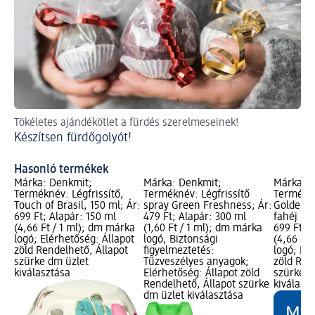
Ill
Tökéletes ajándékötlet a fürdés szerelmeseinek!
bar
Készítsen fürdőgolyót!
DI
Hasonló termékek
Márka: Denkmit;
Márka: Denkmit;
Márka: D
Terméknév: Légfrissítő,
Terméknév: Légfrissítő
Termékné
Touch of Brasil, 150 ml; Ár:
spray Green Freshness; Ár:
Golden P
699 Ft; Alapár: 150 ml
479 Ft; Alapár: 300 ml
fahéj ill
(4,66 Ft / 1 ml); dm márka
(1,60 Ft / 1 ml); dm márka
699 Ft; 
logó; Elérhetőség: Állapot
logó; Biztonsági
(4,66 Ft
zöld Rendelhető, Állapot
figyelmeztetés:
logó; Elé
szürke dm üzlet
Tűzveszélyes anyagok;
zöld Ren
kiválasztása
Elérhetőség: Állapot zöld
szürke d
Rendelhető, Állapot szürke
kiválasz
dm üzlet kiválasztása