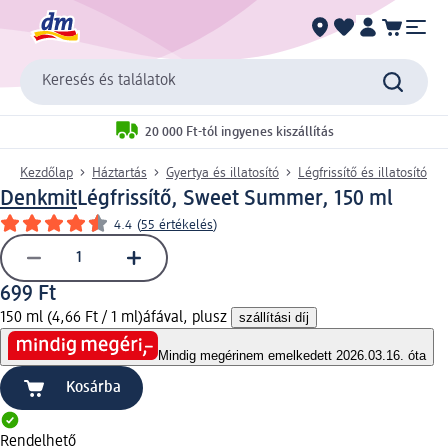
Keresés és találatok
20 000 Ft-tól ingyenes kiszállítás
Kezdőlap
Háztartás
Gyertya és illatosító
Légfrissítő és illatosító
Denkmit
Légfrissítő, Sweet Summer, 150 ml
4.4
(
55 értékelés
)
699 Ft
150 ml (4,66 Ft / 1 ml)
áfával, plusz
szállítási díj
Mindig megéri
nem emelkedett 2026.03.16. óta
Kosárba
Rendelhető