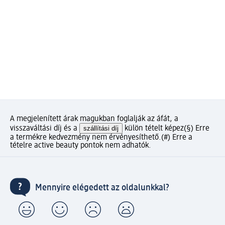
A megjelenített árak magukban foglalják az áfát, a
visszaváltási díj és a
szállítási díj
külön tételt képez
(§) Erre
a termékre kedvezmény nem érvényesíthető.
(#) Erre a
tételre active beauty pontok nem adhatók.
Mennyire elégedett az oldalunkkal?