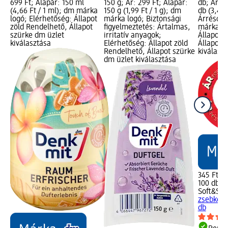
699 Ft; Alapár: 150 ml
150 g; Ár: 299 Ft; Alapár:
db; Ár: 3
(4,66 Ft / 1 ml); dm márka
150 g (1,99 Ft / 1 g); dm
db (3,45 
logó; Elérhetőség: Állapot
márka logó; Biztonsági
Árréscsö
zöld Rendelhető, Állapot
figyelmeztetés: Ártalmas,
márka lo
szürke dm üzlet
irritatív anyagok;
Állapot 
kiválasztása
Elérhetőség: Állapot zöld
Állapot 
Rendelhető, Állapot szürke
kiválasz
dm üzlet kiválasztása
345 Ft
100 db (3
Soft&Sic
zsebkend
db