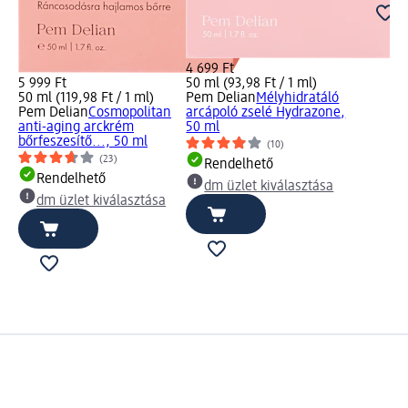
4 699 Ft
5 999 Ft
50 ml (93,98 Ft / 1 ml)
50 ml (119,98 Ft / 1 ml)
Pem Delian
Mélyhidratáló
Pem Delian
Cosmopolitan
arcápoló zselé Hydrazone,
anti-aging arckrém
50 ml
bőrfeszesítő..., 50 ml
(10)
(23)
Rendelhető
Rendelhető
dm üzlet kiválasztása
dm üzlet kiválasztása