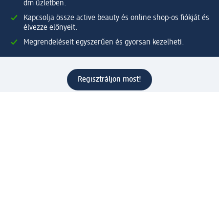
dm üzletben.
Kapcsolja össze active beauty és online shop-os fiókját és
élvezze előnyeit.
Megrendeléseit egyszerűen és gyorsan kezelheti.
Regisztráljon most!
Kérdések és válaszok
Szolgáltatások
Ügyfélszolgálat
Fizetési lehetőségek
Szállítási és átvételi lehetőségek
Visszaküldés, visszatérítés
Hibás termék reklamáció
Csomagkövetés
Vállalatról
Vállalat
Vállalati felelősségvállalás
Karrier