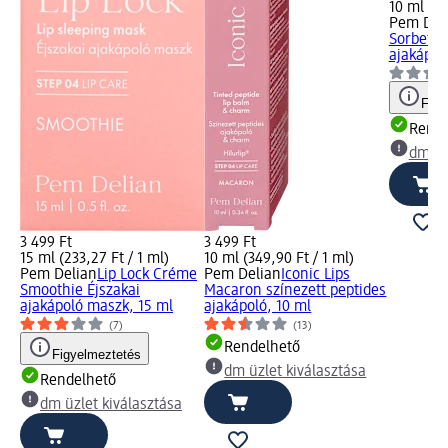
10 ml (34
Pem Del
Sorbet s
ajakápoló
Figy
Rende
dm üz
3 499 Ft
3 499 Ft
15 ml (233,27 Ft / 1 ml)
10 ml (349,90 Ft / 1 ml)
Pem Delian
Lip Lock Créme
Pem Delian
Iconic Lips
Smoothie Éjszakai
Macaron színezett peptides
ajakápoló maszk, 15 ml
ajakápoló, 10 ml
(7)
(13)
Rendelhető
Figyelmeztetés
dm üzlet kiválasztása
Rendelhető
dm üzlet kiválasztása