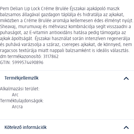
Pem Delian Lip Lock Créme Brulée Éjszakai ajakápoló maszk
balzsamos állagával gazdagon táplálja és hidratálja az ajkakat,
miközben a Créme Brulée aromája kellemesen édes élményt nyújt.
Sheavaj, murumuvaj és méhviasz kombinációja segít visszaadni a
puhaságot, az E-vitamin antioxidáns hatása pedig támogatja az
ajkak ápoltságát. Éjszakai használat során intenzíven regenerálja
és puhává varázsolja a száraz, cserepes ajkakat, de könnyed, nem
ragacsos textúrája miatt nappali balzsamként is ideális választás.
dm termékazonosító: 3117862
GTIN: 5999574490896
Termékjellemzők
Alkalmazási terület:
Arc
Terméktulajdonságok:
Arcra
Kötelező információk