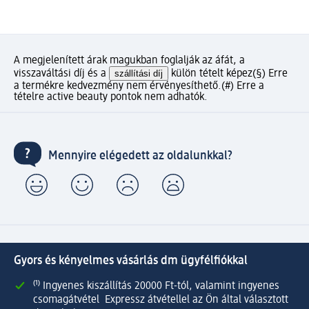
A megjelenített árak magukban foglalják az áfát, a
visszaváltási díj és a
szállítási díj
külön tételt képez
(§) Erre
a termékre kedvezmény nem érvényesíthető.
(#) Erre a
tételre active beauty pontok nem adhatók.
Mennyire elégedett az oldalunkkal?
Gyors és kényelmes vásárlás dm ügyfélfiókkal
⁽¹⁾ Ingyenes kiszállítás 20000 Ft-tól, valamint ingyenes
csomagátvétel Expressz átvétellel az Ön által választott