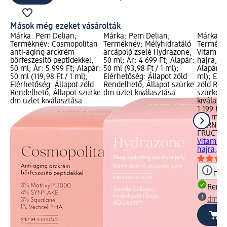
Mások még ezeket vásárolták
Márka: Pem Delian;
Márka: Pem Delian;
Márka: 
Terméknév: Cosmopolitan
Terméknév: Mélyhidratáló
Termékn
anti-aging arckrém
arcápoló zselé Hydrazone,
Vitamin 
bőrfeszesítő peptidekkel,
50 ml; Ár: 4 699 Ft; Alapár:
hajra, 20
50 ml; Ár: 5 999 Ft; Alapár:
50 ml (93,98 Ft / 1 ml);
Alapár: 2
50 ml (119,98 Ft / 1 ml);
Elérhetőség: Állapot zöld
ml); Elé
Elérhetőség: Állapot zöld
Rendelhető, Állapot szürke
zöld Ren
Rendelhető, Állapot szürke
dm üzlet kiválasztása
szürke d
dm üzlet kiválasztása
kiválasz
1 199 Ft
200 ml (6
GARNIER
FRUCTIS
Vitamin 
hajra, 2
Figy
Rende
dm üz