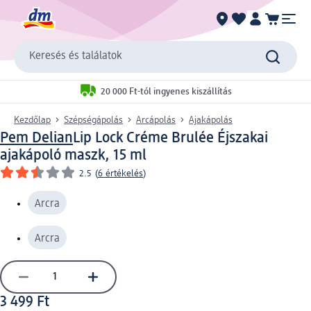
Keresés és találatok
20 000 Ft-tól ingyenes kiszállítás
Kezdőlap
Szépségápolás
Arcápolás
Ajakápolás
Pem Delian
Lip Lock Créme Brulée Éjszakai
ajakápoló maszk, 15 ml
2.5
(
6 értékelés
)
Arcra
Arcra
3 499 Ft