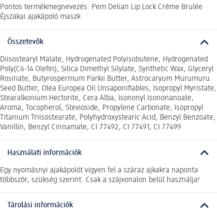
Pontos termékmegnevezés: Pem Delian Lip Lock Créme Brulée
Éjszakai ajakápoló maszk
Összetevők
Diisostearyl Malate, Hydrogenated Polyisobutene, Hydrogenated
Poly(C6-14 Olefin), Silica Dimethyl Silylate, Synthetic Wax, Glyceryl
Rosinate, Butyrospermum Parkii Butter, Astrocaryum Murumuru
Seed Butter, Olea Europea Oil Unsaponifiables, Isopropyl Myristate,
Stearalkonium Hectorite, Cera Alba, Isononyl Isononanoate,
Aroma, Tocopherol, Stevioside, Propylene Carbonate, Isopropyl
Titanium Triisostearate, Polyhydroxystearic Acid, Benzyl Benzoate,
Vanillin, Benzyl Cinnamate, CI 77492, CI 77491, CI 77499
Használati információk
Egy nyomásnyi ajakápolót vigyen fel a száraz ajkakra naponta
többször, szükség szerint. Csak a szájvonalon belül használja!
Tárolási információk