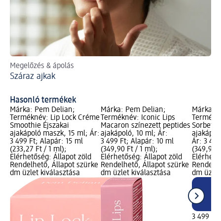
Megelőzés & ápolás
Íg
Száraz ajkak
A 
Hasonló termékek
Márka: Pem Delian;
Márka: Pem Delian;
Márka: P
Terméknév: Lip Lock Créme
Terméknév: Iconic Lips
Termékné
Smoothie Éjszakai
Macaron színezett peptides
Sorbet s
ajakápoló maszk, 15 ml; Ár:
ajakápoló, 10 ml; Ár:
ajakápol
3 499 Ft; Alapár: 15 ml
3 499 Ft; Alapár: 10 ml
Ár: 3 499
(233,27 Ft / 1 ml);
(349,90 Ft / 1 ml);
(349,90 F
Elérhetőség: Állapot zöld
Elérhetőség: Állapot zöld
Elérhető
Rendelhető, Állapot szürke
Rendelhető, Állapot szürke
Rendelhe
dm üzlet kiválasztása
dm üzlet kiválasztása
dm üzlet
3 499 Ft